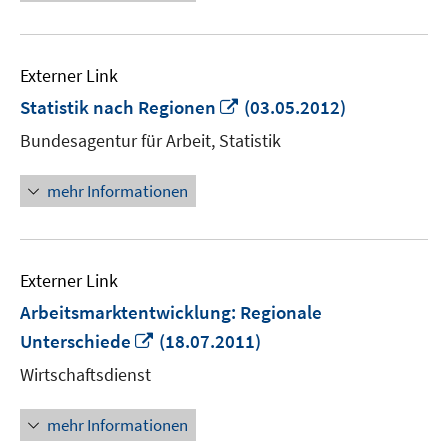
Externer Link
In
Statistik nach Regionen
(03.05.2012)
neuem
Bundesagentur für Arbeit, Statistik
Fenster
öffnen
mehr Informationen
Externer Link
Arbeitsmarktentwicklung: Regionale
In
Unterschiede
(18.07.2011)
neuem
Wirtschaftsdienst
Fenster
öffnen
mehr Informationen