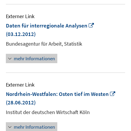
Externer Link
In
Daten für interregionale Analysen
neuem
(03.12.2012)
Fenster
Bundesagentur für Arbeit, Statistik
öffnen
mehr Informationen
Externer Link
In
Nordrhein-Westfalen: Osten tief im Westen
neue
(28.06.2012)
Fenst
Institut der deutschen Wirtschaft Köln
öffne
mehr Informationen