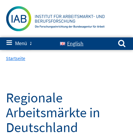
Springe
zum
Inhalt
Suchen nach:
≡
English
Menü
✘
Startseite
Regionale
Arbeitsmärkte in
Deutschland