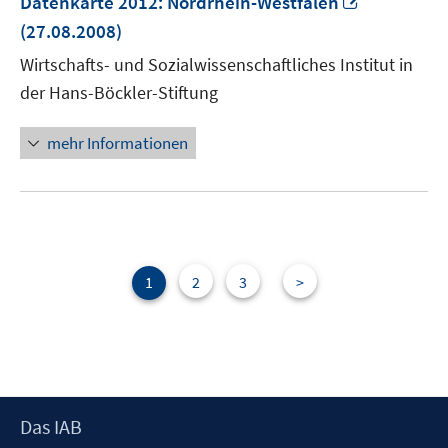
Datenkarte 2012: Nordrhein-Westfalen
neuem
(27.08.2008)
Fenster
Wirtschafts- und Sozialwissenschaftliches Institut in
öffnen
der Hans-Böckler-Stiftung
mehr Informationen
1
2
3
>
Footer
Das IAB