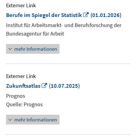
Externer Link
In
Berufe im Spiegel der Statistik
(01.01.2026)
neuem
Institut für Arbeitsmarkt- und Berufsforschung der
Fenster
Bundesagentur für Arbeit
öffnen
mehr Informationen
Externer Link
In
Zukunftsatlas
(10.07.2025)
neuem
Prognos
Fenster
Quelle: Prognos
öffnen
mehr Informationen