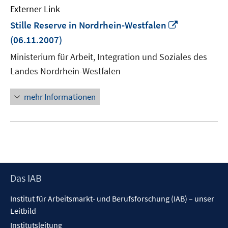
Externer Link
In
Stille Reserve in Nordrhein-Westfalen
neuem
(06.11.2007)
Fenster
Ministerium für Arbeit, Integration und Soziales des
öffnen
Landes Nordrhein-Westfalen
mehr Informationen
Footer
Das IAB
Inhalt
Institut für Arbeitsmarkt- und Berufsforschung (IAB) – unser
Leitbild
Institutsleitung