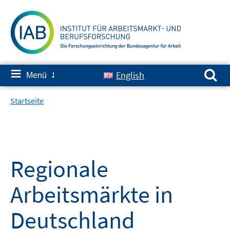
Springe
zum
Inhalt
Suchen nach:
≡
English
Menü
✘
Startseite
Regionale
Arbeitsmärkte in
Deutschland