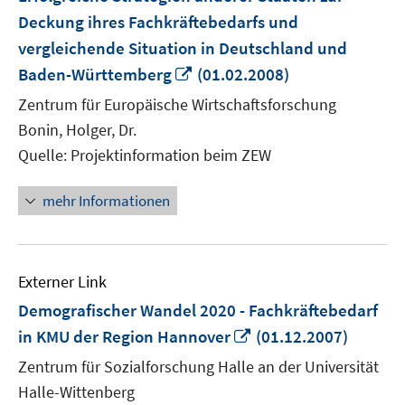
Deckung ihres Fachkräftebedarfs und
vergleichende Situation in Deutschland und
In
Baden-Württemberg
(01.02.2008)
neuem
Zentrum für Europäische Wirtschaftsforschung
Fenster
Bonin, Holger, Dr.
öffnen
Quelle: Projektinformation beim ZEW
mehr Informationen
Externer Link
Demografischer Wandel 2020 - Fachkräftebedarf
In
in KMU der Region Hannover
(01.12.2007)
neuem
Zentrum für Sozialforschung Halle an der Universität
Fenster
Halle-Wittenberg
öffnen