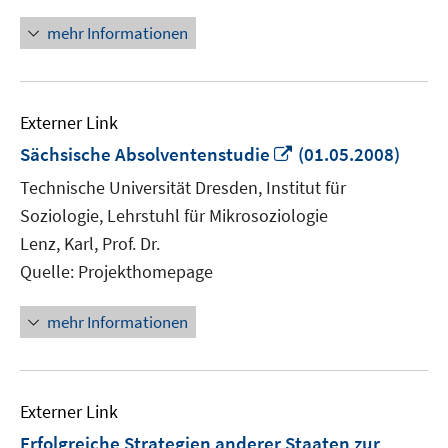
mehr Informationen
Externer Link
In
Sächsische Absolventenstudie
(01.05.2008)
neuem
Technische Universität Dresden, Institut für
Fenster
Soziologie, Lehrstuhl für Mikrosoziologie
öffnen
Lenz, Karl, Prof. Dr.
Quelle: Projekthomepage
mehr Informationen
Externer Link
Erfolgreiche Strategien anderer Staaten zur