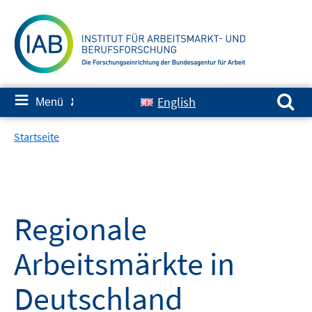
Springe
zum
Inhalt
Suchen nach:
≡
English
Menü
✘
Startseite
Regionale
Arbeitsmärkte in
Deutschland