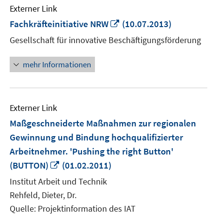
Externer Link
In
Fachkräfteinitiative NRW
(10.07.2013)
neuem
Gesellschaft für innovative Beschäftigungsförderung
Fenster
öffnen
mehr Informationen
Externer Link
Maßgeschneiderte Maßnahmen zur regionalen
Gewinnung und Bindung hochqualifizierter
Arbeitnehmer. 'Pushing the right Button'
In
(BUTTON)
(01.02.2011)
neuem
Institut Arbeit und Technik
Fenster
Rehfeld, Dieter, Dr.
öffnen
Quelle: Projektinformation des IAT