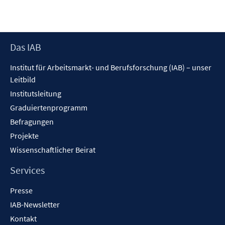
Footer
Das IAB
Inhalt
Institut für Arbeitsmarkt- und Berufsforschung (IAB) – unser
Leitbild
Institutsleitung
Graduiertenprogramm
Befragungen
Projekte
Wissenschaftlicher Beirat
Services
Presse
IAB-Newsletter
Kontakt