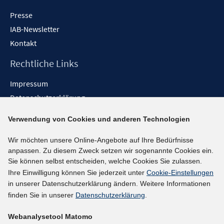
Presse
IAB-Newsletter
Kontakt
Rechtliche Links
Impressum
Datenschutzerklärung
Erklärung zur Barrierefreiheit
Verwendung von Cookies und anderen Technologien
Barrieren melden
Wir möchten unsere Online-Angebote auf Ihre Bedürfnisse
Social-Media-Kanäle
anpassen. Zu diesem Zweck setzen wir sogenannte Cookies ein.
Sie können selbst entscheiden, welche Cookies Sie zulassen.
BlueSky
Ihre Einwilligung können Sie jederzeit unter
Cookie-Einstellungen
YouTube
in unserer Datenschutzerklärung ändern. Weitere Informationen
LinkedIn
finden Sie in unserer
Datenschutzerklärung
.
XING
Webanalysetool Matomo
kununu