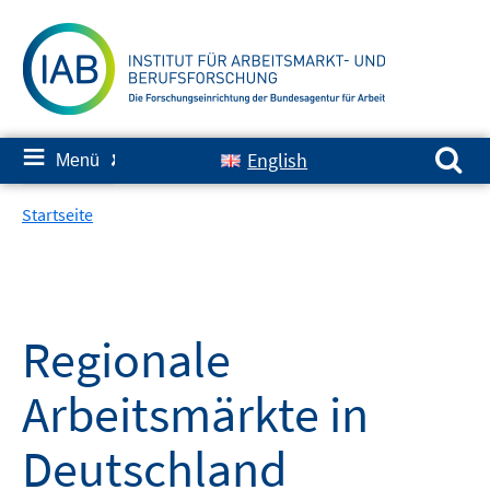
Springe
zum
Inhalt
Suchen nach:
≡
English
Menü
✘
Startseite
Regionale
Arbeitsmärkte in
Deutschland