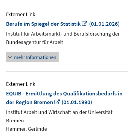
Externer Link
In
Berufe im Spiegel der Statistik
(01.01.2026)
neuem
Institut für Arbeitsmarkt- und Berufsforschung der
Fenster
Bundesagentur für Arbeit
öffnen
mehr Informationen
Externer Link
EQUIB - Ermittlung des Qualifikationsbedarfs in
In
der Region Bremen
(01.01.1990)
neuem
Institut Arbeit und Wirtschaft an der Universität
Fenster
Bremen
öffnen
Hammer, Gerlinde