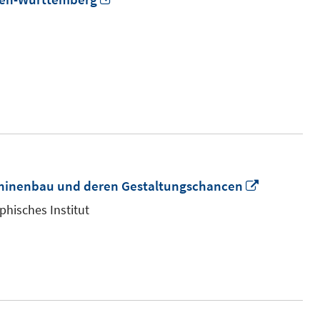
neuem
Fenster
öffnen
In
chinenbau und deren Gestaltungschancen
neuem
phisches Institut
Fenster
öffnen