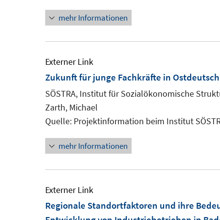
Fenster
mehr Informationen
öffnen
Externer Link
Zukunft für junge Fachkräfte in Ostdeutsc
SÖSTRA, Institut für Sozialökonomische Struk
Zarth, Michael
Quelle: Projektinformation beim Institut SÖST
mehr Informationen
Externer Link
Regionale Standortfaktoren und ihre Bedeu
Entwicklung von Industriebetrieben in B