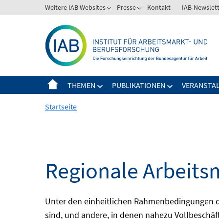
Springe
Weitere IAB Websites
Presse
Kontakt
IAB-Newslet
zum
Inhalt
THEMEN
PUBLIKATIONEN
VERANSTA
Startseite
Regionale Arbeits
Unter den einheitlichen Rahmenbedingungen der
sind, und andere, in denen nahezu Vollbeschäft