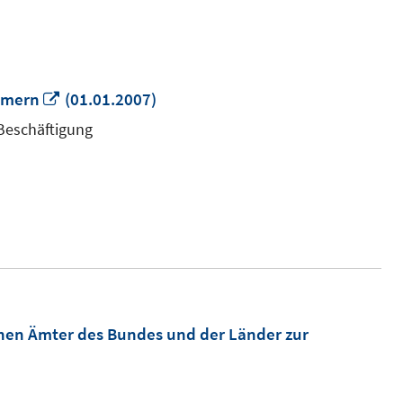
In
mmern
(01.01.2007)
neuem
 Beschäftigung
Fenster
öffnen
hen Ämter des Bundes und der Länder zur