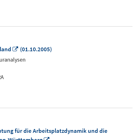
In
hland
(01.10.2005)
neuem
turanalysen
Fenster
öffnen
RA
tung für die Arbeitsplatzdynamik und die
In
aden-Württemberg