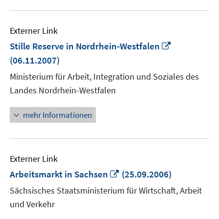
Externer Link
In
Stille Reserve in Nordrhein-Westfalen
neuem
(06.11.2007)
Fenster
Ministerium für Arbeit, Integration und Soziales des
öffnen
Landes Nordrhein-Westfalen
mehr Informationen
Externer Link
In
Arbeitsmarkt in Sachsen
(25.09.2006)
neuem
Sächsisches Staatsministerium für Wirtschaft, Arbeit
Fenster
und Verkehr
öffnen