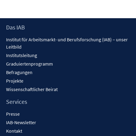
Footer
Das IAB
Inhalt
Institut für Arbeitsmarkt- und Berufsforschung (IAB) – unser
Leitbild
Institutsleitung
Graduiertenprogramm
Befragungen
Projekte
Wissenschaftlicher Beirat
Services
Presse
IAB-Newsletter
Kontakt