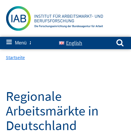
Springe
zum
Inhalt
Suchen nach:
≡
English
Menü
✘
Startseite
Regionale
Arbeitsmärkte in
Deutschland