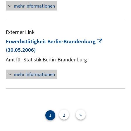
mehr Informationen
Externer Link
In
Erwerbstätigkeit Berlin-Brandenburg
neuem
(30.05.2006)
Fenster
Amt für Statistik Berlin-Brandenburg
öffnen
mehr Informationen
1
2
>