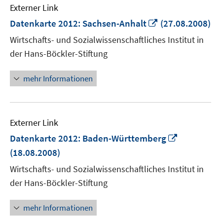
Externer Link
In
Datenkarte 2012: Sachsen-Anhalt
(27.08.2008)
neuem
Wirtschafts- und Sozialwissenschaftliches Institut in
Fenster
der Hans-Böckler-Stiftung
öffnen
mehr Informationen
Externer Link
In
Datenkarte 2012: Baden-Württemberg
neuem
(18.08.2008)
Fenster
Wirtschafts- und Sozialwissenschaftliches Institut in
öffnen
der Hans-Böckler-Stiftung
mehr Informationen