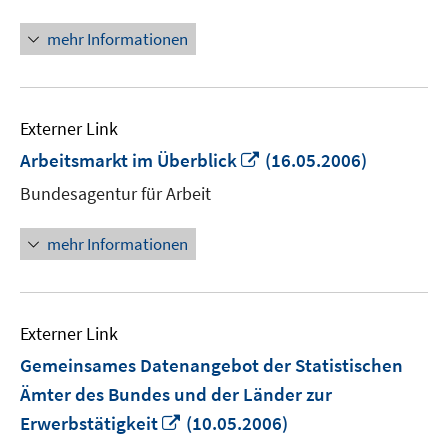
mehr Informationen
Externer Link
In
Arbeitsmarkt im Überblick
(16.05.2006)
neuem
Bundesagentur für Arbeit
Fenster
öffnen
mehr Informationen
Externer Link
Gemeinsames Datenangebot der Statistischen
Ämter des Bundes und der Länder zur
In
Erwerbstätigkeit
(10.05.2006)
neuem