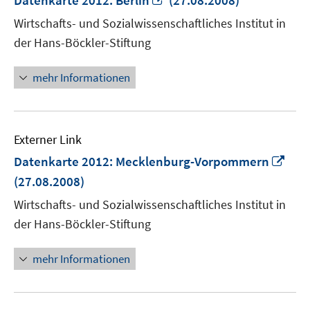
Datenkarte 2012: Berlin
(27.08.2008)
neuem
Wirtschafts- und Sozialwissenschaftliches Institut in
Fenster
der Hans-Böckler-Stiftung
öffnen
mehr Informationen
Externer Link
In
Datenkarte 2012: Mecklenburg-Vorpommern
neu
(27.08.2008)
Fens
Wirtschafts- und Sozialwissenschaftliches Institut in
öffn
der Hans-Böckler-Stiftung
mehr Informationen