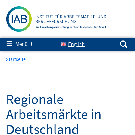
Springe
zum
Inhalt
Suchen nach:
≡
English
Menü
✘
Startseite
Regionale
Arbeitsmärkte in
Deutschland