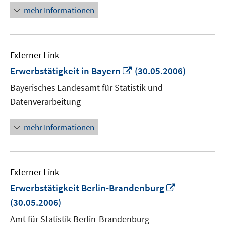
mehr Informationen
Externer Link
In
Erwerbstätigkeit in Bayern
(30.05.2006)
neuem
Bayerisches Landesamt für Statistik und
Fenster
Datenverarbeitung
öffnen
mehr Informationen
Externer Link
In
Erwerbstätigkeit Berlin-Brandenburg
neuem
(30.05.2006)
Fenster
Amt für Statistik Berlin-Brandenburg
öffnen