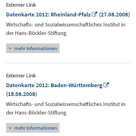
Externer Link
In
Datenkarte 2012: Rheinland-Pfalz
(27.08.2008)
neuem
Wirtschafts- und Sozialwissenschaftliches Institut in
Fenster
der Hans-Böckler-Stiftung
öffnen
mehr Informationen
Externer Link
In
Datenkarte 2012: Baden-Württemberg
neuem
(18.08.2008)
Fenster
Wirtschafts- und Sozialwissenschaftliches Institut in
öffnen
der Hans-Böckler-Stiftung
mehr Informationen