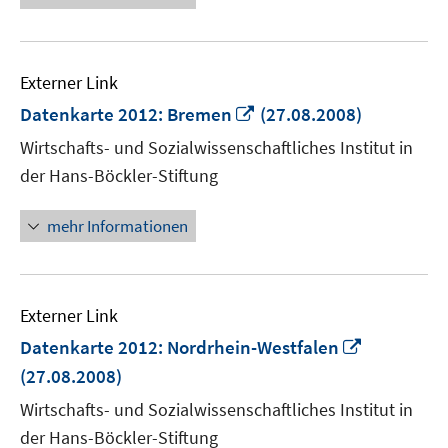
Externer Link
In
Datenkarte 2012: Bremen
(27.08.2008)
neuem
Wirtschafts- und Sozialwissenschaftliches Institut in
Fenster
der Hans-Böckler-Stiftung
öffnen
mehr Informationen
Externer Link
In
Datenkarte 2012: Nordrhein-Westfalen
neuem
(27.08.2008)
Fenster
Wirtschafts- und Sozialwissenschaftliches Institut in
öffnen
der Hans-Böckler-Stiftung