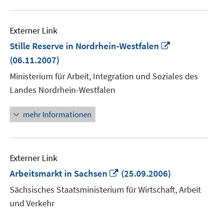
Externer Link
In
Stille Reserve in Nordrhein-Westfalen
neuem
(06.11.2007)
Fenster
Ministerium für Arbeit, Integration und Soziales des
öffnen
Landes Nordrhein-Westfalen
mehr Informationen
Externer Link
In
Arbeitsmarkt in Sachsen
(25.09.2006)
neuem
Sächsisches Staatsministerium für Wirtschaft, Arbeit
Fenster
und Verkehr
öffnen