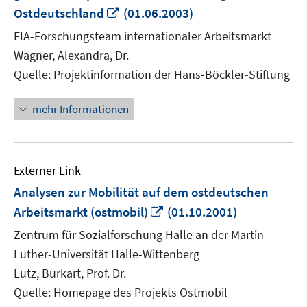
In
Ostdeutschland
(01.06.2003)
neuem
FIA-Forschungsteam internationaler Arbeitsmarkt
Fenster
Wagner, Alexandra, Dr.
öffnen
Quelle: Projektinformation der Hans-Böckler-Stiftung
mehr Informationen
Externer Link
Analysen zur Mobilität auf dem ostdeutschen
In
Arbeitsmarkt (ostmobil)
(01.10.2001)
neuem
Zentrum für Sozialforschung Halle an der Martin-
Fenster
Luther-Universität Halle-Wittenberg
öffnen
Lutz, Burkart, Prof. Dr.
Quelle: Homepage des Projekts Ostmobil