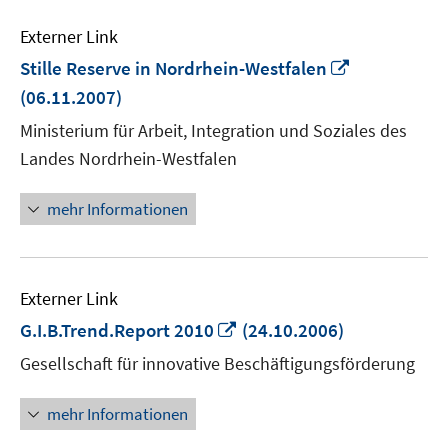
Externer Link
In
Stille Reserve in Nordrhein-Westfalen
neuem
(06.11.2007)
Fenster
Ministerium für Arbeit, Integration und Soziales des
öffnen
Landes Nordrhein-Westfalen
mehr Informationen
Externer Link
In
G.I.B.Trend.Report 2010
(24.10.2006)
neuem
Gesellschaft für innovative Beschäftigungsförderung
Fenster
öffnen
mehr Informationen