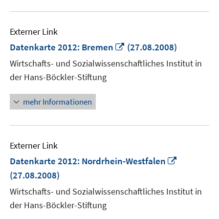
Externer Link
In
Datenkarte 2012: Bremen
(27.08.2008)
neuem
Wirtschafts- und Sozialwissenschaftliches Institut in
Fenster
der Hans-Böckler-Stiftung
öffnen
mehr Informationen
Externer Link
In
Datenkarte 2012: Nordrhein-Westfalen
neuem
(27.08.2008)
Fenster
Wirtschafts- und Sozialwissenschaftliches Institut in
öffnen
der Hans-Böckler-Stiftung