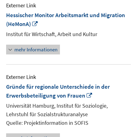
Externer Link
Hessischer Monitor Arbeitsmarkt und Migration
In
(HeMonA)
neuem
Institut für Wirtschaft, Arbeit und Kultur
Fenster
öffnen
mehr Informationen
Externer Link
Gründe für regionale Unterschiede in der
In
Erwerbsbeteiligung von Frauen
neuem
Universität Hamburg, Institut für Soziologie,
Fenster
Lehrstuhl für Sozialstrukturanalyse
öffnen
Quelle: Projektinformation in SOFIS