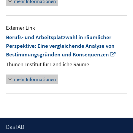
mehr Informationen
Externer Link
Berufs- und Arbeitsplatzwahl in räumlicher
Perspektive: Eine vergleichende Analyse von
In
Bestimmungsgründen und Konsequenzen
neuem
Thünen-Institut für Ländliche Räume
Fenste
öffnen
mehr Informationen
Footer
Das IAB