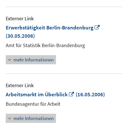
Externer Link
In
Erwerbstätigkeit Berlin-Brandenburg
neuem
(30.05.2006)
Fenster
Amt für Statistik Berlin-Brandenburg
öffnen
mehr Informationen
Externer Link
In
Arbeitsmarkt im Überblick
(16.05.2006)
neuem
Bundesagentur für Arbeit
Fenster
öffnen
mehr Informationen