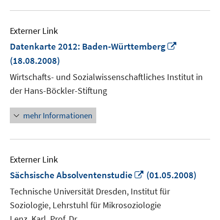
Externer Link
In
Datenkarte 2012: Baden-Württemberg
neuem
(18.08.2008)
Fenster
Wirtschafts- und Sozialwissenschaftliches Institut in
öffnen
der Hans-Böckler-Stiftung
mehr Informationen
Externer Link
In
Sächsische Absolventenstudie
(01.05.2008)
neuem
Technische Universität Dresden, Institut für
Fenster
Soziologie, Lehrstuhl für Mikrosoziologie
öffnen
Lenz, Karl, Prof. Dr.