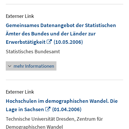
Externer Link
Gemeinsames Datenangebot der Statistischen
Ämter des Bundes und der Länder zur
In
Erwerbstätigkeit
(10.05.2006)
neuem
Statistisches Bundesamt
Fenster
öffnen
mehr Informationen
Externer Link
Hochschulen im demographischen Wandel. Die
In
Lage in Sachsen
(01.04.2006)
neuem
Technische Universität Dresden, Zentrum für
Fenster
Demographischen Wandel