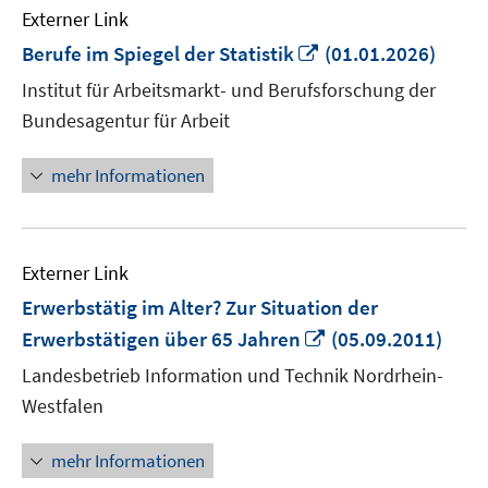
Externer Link
In
Berufe im Spiegel der Statistik
(01.01.2026)
neuem
Institut für Arbeitsmarkt- und Berufsforschung der
Fenster
Bundesagentur für Arbeit
öffnen
mehr Informationen
Externer Link
Erwerbstätig im Alter? Zur Situation der
In
Erwerbstätigen über 65 Jahren
(05.09.2011)
neuem
Landesbetrieb Information und Technik Nordrhein-
Fenster
Westfalen
öffnen
mehr Informationen