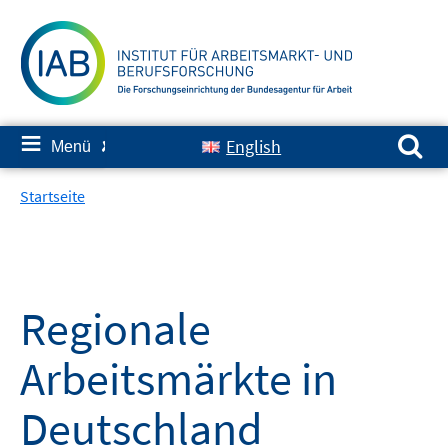
Springe
zum
Inhalt
Suchen nach:
≡
English
Menü
✘
Startseite
Regionale
Arbeitsmärkte in
Deutschland