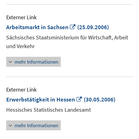
Externer Link
In
Arbeitsmarkt in Sachsen
(25.09.2006)
neuem
Sächsisches Staatsministerium für Wirtschaft, Arbeit
Fenster
und Verkehr
öffnen
mehr Informationen
Externer Link
In
Erwerbstätigkeit in Hessen
(30.05.2006)
neuem
Hessisches Statistisches Landesamt
Fenster
öffnen
mehr Informationen