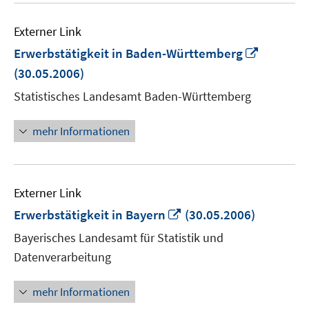
Externer Link
In
Erwerbstätigkeit in Baden-Württemberg
neuem
(30.05.2006)
Fenster
Statistisches Landesamt Baden-Württemberg
öffnen
mehr Informationen
Externer Link
In
Erwerbstätigkeit in Bayern
(30.05.2006)
neuem
Bayerisches Landesamt für Statistik und
Fenster
Datenverarbeitung
öffnen
mehr Informationen