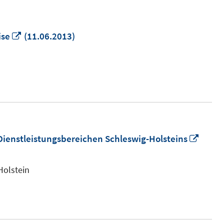
In
ise
(11.06.2013)
neuem
Fenster
öffnen
In
Dienstleistungsbereichen Schleswig-Holsteins
neue
Fenst
Holstein
öffne