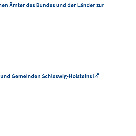
hen Ämter des Bundes und der Länder zur
In
n und Gemeinden Schleswig-Holsteins
neuem
Fenster
öffnen