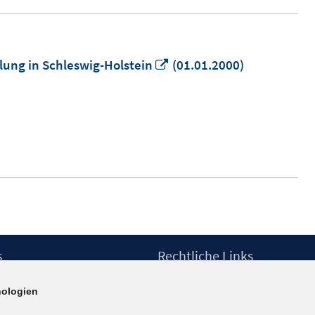
In
ung in Schleswig-Holstein
(01.01.2000)
neuem
Fenster
öffnen
s
Rechtliche Links
Impressum
ologien
etter
Datenschutzerklärung