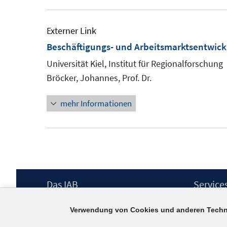
Externer Link
Beschäftigungs- und Arbeitsmarktsentwickl
Universität Kiel, Institut für Regionalforschung
Bröcker, Johannes, Prof. Dr.
mehr Informationen
Footer
Das IAB
Service
Inhalt
Institut für Arbeitsmarkt- und
Presse
Verwendung von Cookies und anderen Techn
Berufsforschung (IAB) – unser Leitbild
IAB-Newsl
Institutsleitung