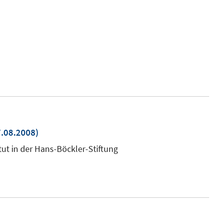
.08.2008)
uem
tut in der Hans-Böckler-Stiftung
ster
nen