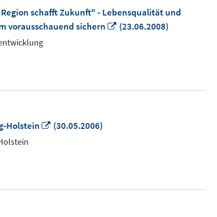
Region schafft Zukunft" - Lebensqualität und
In
um vorausschauend sichern
(23.06.2008)
neuem
entwicklung
Fenster
öffnen
In
g-Holstein
(30.05.2006)
neuem
Holstein
Fenster
öffnen