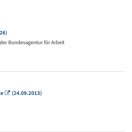
26)
 der Bundesagentur für Arbeit
In
ze
(24.09.2013)
neuem
Fenster
öffnen