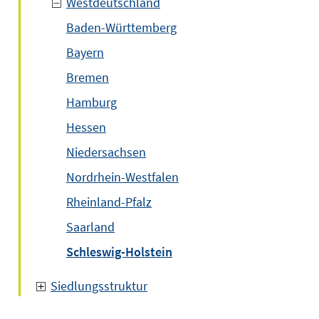
Westdeutschland
Baden-Württemberg
Bayern
Bremen
Hamburg
Hessen
Niedersachsen
Nordrhein-Westfalen
Rheinland-Pfalz
m
Saarland
er
Schleswig-Holstein
n
Siedlungsstruktur