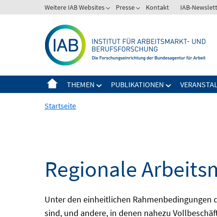
Springe
Weitere IAB Websites
Presse
Kontakt
IAB-Newslet
zum
Inhalt
THEMEN
PUBLIKATIONEN
VERANSTA
Startseite
Regionale Arbeits
Unter den einheitlichen Rahmenbedingungen der
sind, und andere, in denen nahezu Vollbeschäft