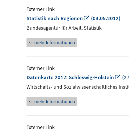
Externer Link
In
Statistik nach Regionen
(03.05.2012)
neuem
Bundesagentur für Arbeit, Statistik
Fenster
mehr Informationen
öffnen
Externer Link
In
Datenkarte 2012: Schleswig-Holstein
(27
ne
Wirtschafts- und Sozialwissenschaftliches Insti
Fen
mehr Informationen
öff
Externer Link