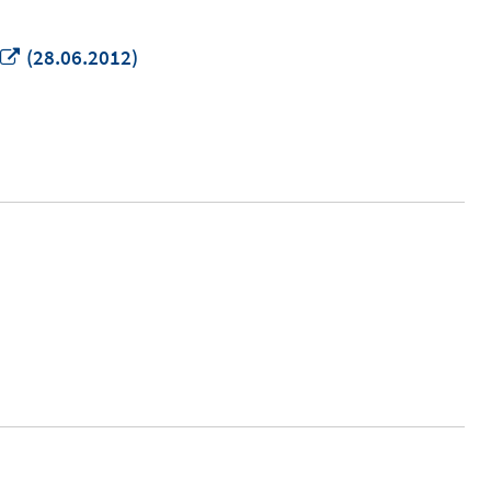
In
(28.06.2012)
neuem
Fenster
öffnen