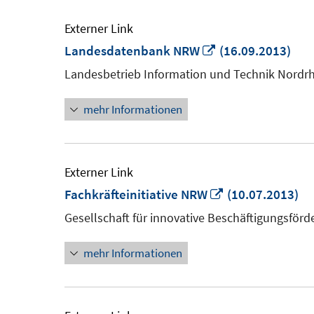
Externer Link
In
Landesdatenbank NRW
(16.09.2013)
neuem
Landesbetrieb Information und Technik Nordr
Fenster
mehr Informationen
öffnen
Externer Link
In
Fachkräfteinitiative NRW
(10.07.2013)
neuem
Gesellschaft für innovative Beschäftigungsför
Fenster
mehr Informationen
öffnen