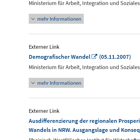
ne
Ministerium für Arbeit, Integration und Sozial
Fe
mehr Informationen
öf
Externer Link
In
Demografischer Wandel
(05.11.2007)
neuem
Ministerium für Arbeit, Integration und Sozial
Fenster
mehr Informationen
öffnen
Externer Link
Ausdifferenzierung der regionalen Prospe
Wandels in NRW. Ausgangslage und Konse