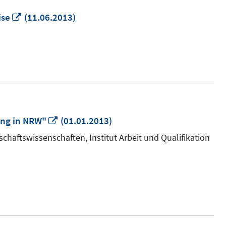
In
ise
(11.06.2013)
neuem
Fenster
öffnen
In
ung in NRW"
(01.01.2013)
neuem
chaftswissenschaften, Institut Arbeit und Qualifikation
Fenster
öffnen