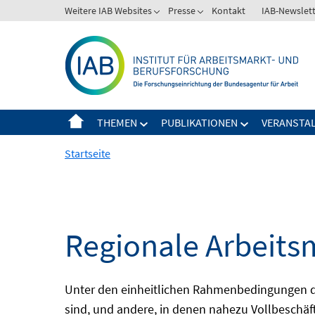
Springe
Weitere IAB Websites
Presse
Kontakt
IAB-Newslet
zum
Inhalt
THEMEN
PUBLIKATIONEN
VERANSTA
Startseite
Regionale Arbeits
Unter den einheitlichen Rahmenbedingungen der
sind, und andere, in denen nahezu Vollbeschäft