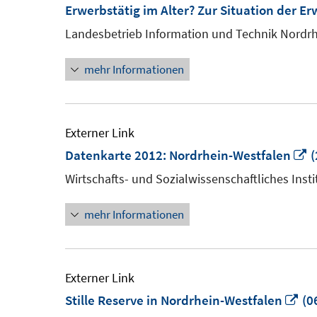
Erwerbstätig im Alter? Zur Situation der E
Landesbetrieb Information und Technik Nordr
mehr Informationen
Externer Link
I
Datenkarte 2012: Nordrhein-Westfalen
(
n
Wirtschafts- und Sozialwissenschaftliches Insti
F
mehr Informationen
ö
Externer Link
In
Stille Reserve in Nordrhein-Westfalen
(0