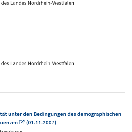
uem
es des Landes Nordrhein-Westfalen
nster
fnen
es des Landes Nordrhein-Westfalen
rität unter den Bedingungen des demographischen
In
quenzen
(01.11.2007)
neuem