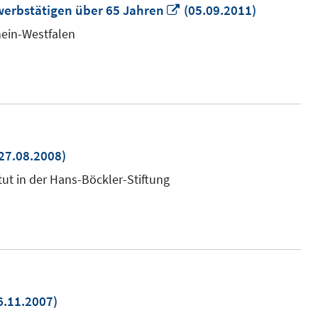
In
rwerbstätigen über 65 Jahren
(05.09.2011)
neuem
hein-Westfalen
Fenster
öffnen
n
27.08.2008)
euem
tut in der Hans-Böckler-Stiftung
enster
ffnen
6.11.2007)