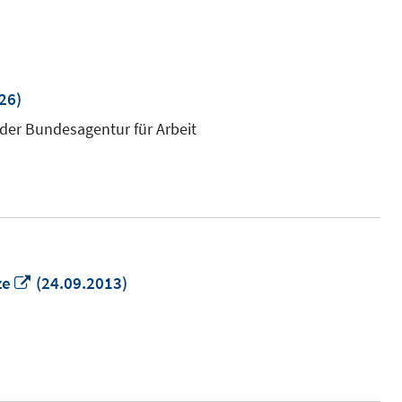
"
26)
 der Bundesagentur für Arbeit
In
ze
(24.09.2013)
neuem
Fenster
öffnen