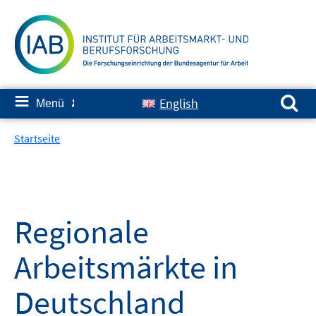
Springe
zum
Inhalt
Suchen nach:
≡
English
Menü
✘
Startseite
Regionale
Arbeitsmärkte in
Deutschland