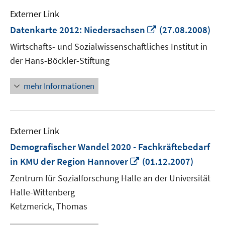
Externer Link
In
Datenkarte 2012: Niedersachsen
(27.08.2008)
neuem
Wirtschafts- und Sozialwissenschaftliches Institut in
Fenster
der Hans-Böckler-Stiftung
öffnen
mehr Informationen
Externer Link
Demografischer Wandel 2020 - Fachkräftebedarf
In
in KMU der Region Hannover
(01.12.2007)
neuem
Zentrum für Sozialforschung Halle an der Universität
Fenster
Halle-Wittenberg
öffnen
Ketzmerick, Thomas