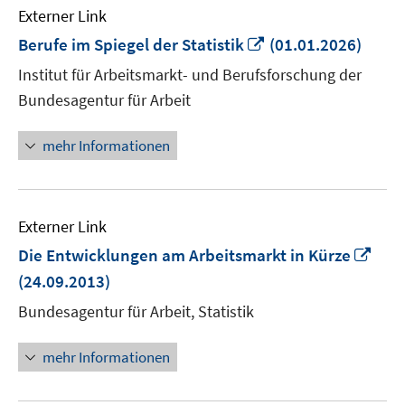
Externer Link
In
Berufe im Spiegel der Statistik
(01.01.2026)
neuem
Institut für Arbeitsmarkt- und Berufsforschung der
Fenster
Bundesagentur für Arbeit
öffnen
mehr Informationen
Externer Link
In
Die Entwicklungen am Arbeitsmarkt in Kürze
neu
(24.09.2013)
Fens
Bundesagentur für Arbeit, Statistik
öffn
mehr Informationen