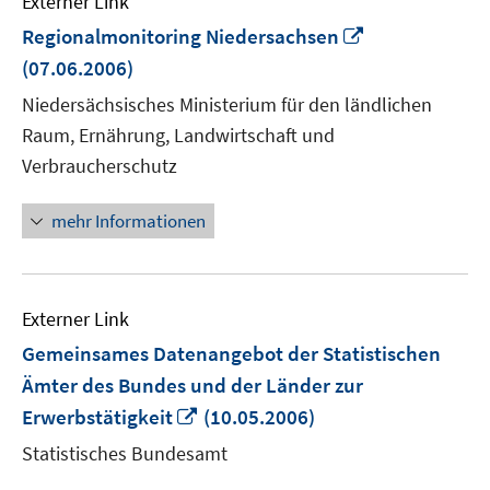
Externer Link
In
Regionalmonitoring Niedersachsen
neuem
(07.06.2006)
Fenster
Niedersächsisches Ministerium für den ländlichen
öffnen
Raum, Ernährung, Landwirtschaft und
Verbraucherschutz
mehr Informationen
Externer Link
Gemeinsames Datenangebot der Statistischen
Ämter des Bundes und der Länder zur
In
Erwerbstätigkeit
(10.05.2006)
neuem
Statistisches Bundesamt
Fenster