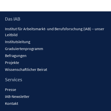
Footer
Das IAB
Inhalt
Institut für Arbeitsmarkt- und Berufsforschung (IAB) – unser
Leitbild
Institutsleitung
Graduiertenprogramm
Befragungen
Projekte
Wissenschaftlicher Beirat
Services
Presse
IAB-Newsletter
Kontakt