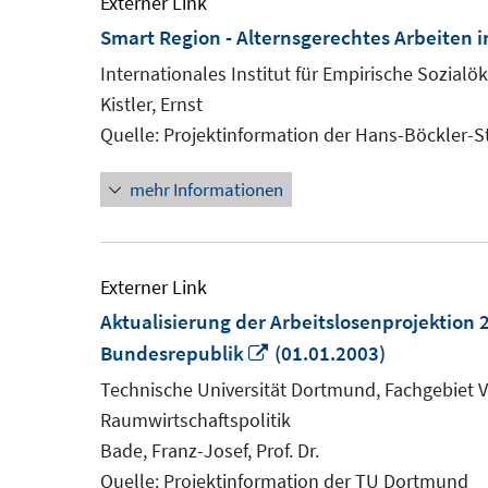
Externer Link
Smart Region - Alternsgerechtes Arbeiten 
Internationales Institut für Empirische Sozia
Kistler, Ernst
Quelle: Projektinformation der Hans-Böckler-S
mehr Informationen
Externer Link
Aktualisierung der Arbeitslosenprojektion 
In
Bundesrepublik
(01.01.2003)
neuem
Technische Universität Dortmund, Fachgebiet V
Fenster
Raumwirtschaftspolitik
öffnen
Bade, Franz-Josef, Prof. Dr.
Quelle: Projektinformation der TU Dortmund