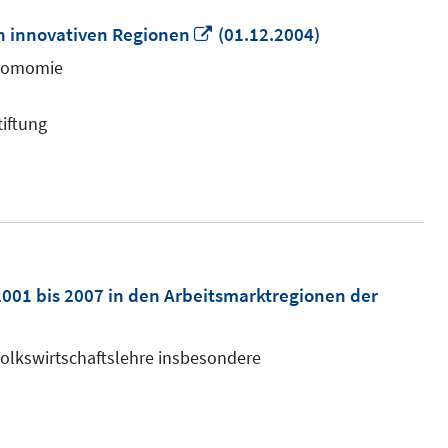
In
in innovativen Regionen
(01.12.2004)
neuem
lökomomie
Fenster
öffnen
tiftung
2001 bis 2007 in den Arbeitsmarktregionen der
olkswirtschaftslehre insbesondere