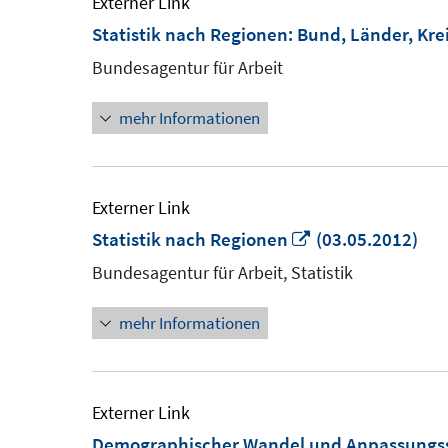
Externer Link
Statistik nach Regionen: Bund, Länder, Kre
Bundesagentur für Arbeit
mehr Informationen
Externer Link
In
Statistik nach Regionen
(03.05.2012)
neuem
Bundesagentur für Arbeit, Statistik
Fenster
mehr Informationen
öffnen
Externer Link
Demographischer Wandel und Anpassungss