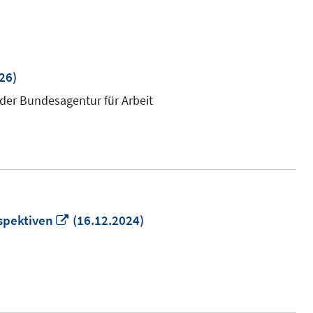
26)
 der Bundesagentur für Arbeit
In
spektiven
(16.12.2024)
neuem
Fenster
öffnen