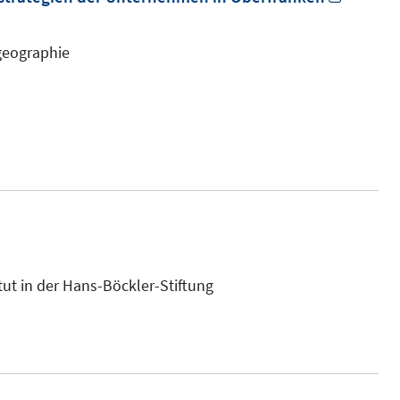
neuem
Fenste
sgeographie
öffnen
tut in der Hans-Böckler-Stiftung