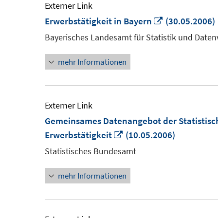
Externer Link
In
Erwerbstätigkeit in Bayern
(30.05.2006)
neuem
Bayerisches Landesamt für Statistik und Daten
Fenster
mehr Informationen
öffnen
Externer Link
Gemeinsames Datenangebot der Statistisc
In
Erwerbstätigkeit
(10.05.2006)
neuem
Statistisches Bundesamt
Fenster
mehr Informationen
öffnen