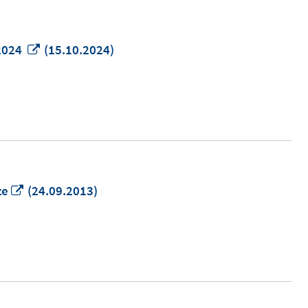
In
 2024
(15.10.2024)
neuem
Fenster
öffnen
In
ze
(24.09.2013)
neuem
Fenster
öffnen