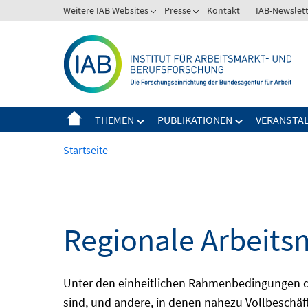
Springe
Weitere IAB Websites
Presse
Kontakt
IAB-Newslet
zum
Inhalt
THEMEN
PUBLIKATIONEN
VERANSTA
Startseite
Regionale Arbeits
Unter den einheitlichen Rahmenbedingungen der
sind, und andere, in denen nahezu Vollbeschäft