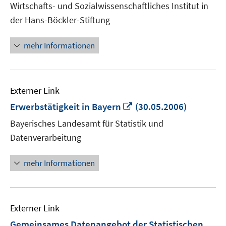
Wirtschafts- und Sozialwissenschaftliches Institut in
Fenster
der Hans-Böckler-Stiftung
öffnen
mehr Informationen
Externer Link
In
Erwerbstätigkeit in Bayern
(30.05.2006)
neuem
Bayerisches Landesamt für Statistik und
Fenster
Datenverarbeitung
öffnen
mehr Informationen
Externer Link
Gemeinsames Datenangebot der Statistischen