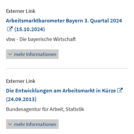
Externer Link
Arbeitsmarktbarometer Bayern 3. Quartal 2024
In
(15.10.2024)
neuem
vbw - Die bayerische Wirtschaft
Fenster
öffnen
mehr Informationen
Externer Link
In
Die Entwicklungen am Arbeitsmarkt in Kürze
neu
(24.09.2013)
Fens
Bundesagentur für Arbeit, Statistik
öffn
mehr Informationen