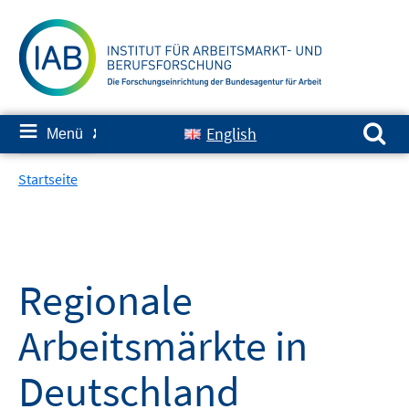
Springe
zum
Inhalt
Suchen nach:
≡
English
Menü
✘
Startseite
Regionale
Arbeitsmärkte in
Deutschland