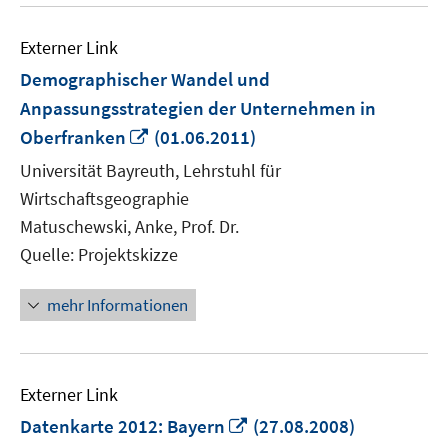
Externer Link
Demographischer Wandel und
Anpassungsstrategien der Unternehmen in
In
Oberfranken
(01.06.2011)
neuem
Universität Bayreuth, Lehrstuhl für
Fenster
Wirtschaftsgeographie
öffnen
Matuschewski, Anke, Prof. Dr.
Quelle: Projektskizze
mehr Informationen
Externer Link
In
Datenkarte 2012: Bayern
(27.08.2008)
neuem