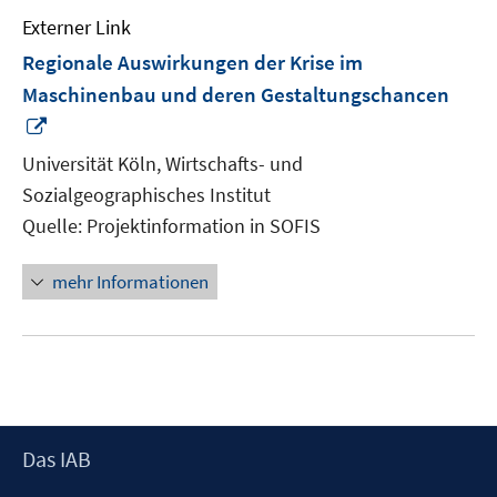
Externer Link
Regionale Auswirkungen der Krise im
Maschinenbau und deren Gestaltungschancen
In
neuem
Universität Köln, Wirtschafts- und
Fenster
Sozialgeographisches Institut
öffnen
Quelle: Projektinformation in SOFIS
mehr Informationen
Footer
Das IAB
Inhalt