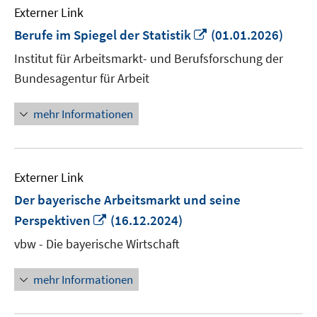
Externer Link
In
Berufe im Spiegel der Statistik
(01.01.2026)
neuem
Institut für Arbeitsmarkt- und Berufsforschung der
Fenster
Bundesagentur für Arbeit
öffnen
mehr Informationen
Externer Link
Der bayerische Arbeitsmarkt und seine
In
Perspektiven
(16.12.2024)
neuem
vbw - Die bayerische Wirtschaft
Fenster
öffnen
mehr Informationen