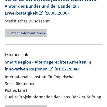
Ämter des Bundes und der Länder zur
In
Erwerbstätigkeit
(10.05.2006)
neuem
Statistisches Bundesamt
Fenster
öffnen
mehr Informationen
Externer Link
Smart Region - Alternsgerechtes Arbeiten in
In
innovativen Regionen
(01.12.2004)
neuem
Internationales Institut für Empirische
Fenster
Sozialökomomie
öffnen
Kistler, Ernst
Quelle: Projektinformation der Hans-Böckler-Stiftung