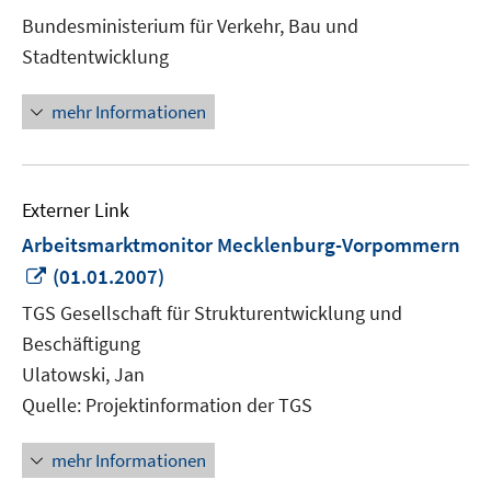
neuem
Bundesministerium für Verkehr, Bau und
Fenster
Stadtentwicklung
öffnen
mehr Informationen
Externer Link
Arbeitsmarktmonitor Mecklenburg-Vorpommern
In
(01.01.2007)
neuem
TGS Gesellschaft für Strukturentwicklung und
Fenster
Beschäftigung
öffnen
Ulatowski, Jan
Quelle: Projektinformation der TGS
mehr Informationen