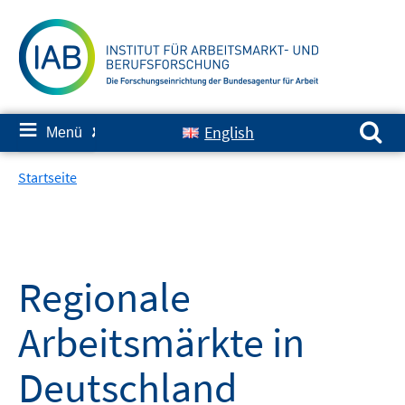
Springe
zum
Inhalt
Suchen nach:
≡
English
Menü
✘
Startseite
Regionale
Arbeitsmärkte in
Deutschland