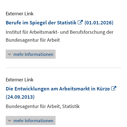
Externer Link
In
Berufe im Spiegel der Statistik
(01.01.2026)
neuem
Institut für Arbeitsmarkt- und Berufsforschung der
Fenster
Bundesagentur für Arbeit
öffnen
mehr Informationen
Externer Link
In
Die Entwicklungen am Arbeitsmarkt in Kürze
neu
(24.09.2013)
Fens
Bundesagentur für Arbeit, Statistik
öffn
mehr Informationen