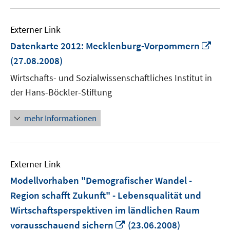
Externer Link
In
Datenkarte 2012: Mecklenburg-Vorpommern
neu
(27.08.2008)
Fens
Wirtschafts- und Sozialwissenschaftliches Institut in
öffn
der Hans-Böckler-Stiftung
mehr Informationen
Externer Link
Modellvorhaben "Demografischer Wandel -
Region schafft Zukunft" - Lebensqualität und
Wirtschaftsperspektiven im ländlichen Raum
In
vorausschauend sichern
(23.06.2008)