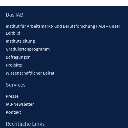
Footer
Das IAB
Inhalt
Institut für Arbeitsmarkt- und Berufsforschung (IAB) – unser
Leitbild
Institutsleitung
Graduiertenprogramm
Befragungen
Projekte
Wissenschaftlicher Beirat
Services
Presse
IAB-Newsletter
Kontakt
Rechtliche Links