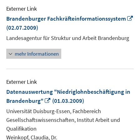
Externer Link
In
Brandenburger Fachkräfteinformationssystem
n
(02.07.2009)
Fe
Landesagentur für Struktur und Arbeit Brandenburg
öf
mehr Informationen
Externer Link
Datenauswertung "Niedriglohnbeschäftigung in
In
Brandenburg"
(01.03.2009)
neuem
Universität Duisburg-Essen, Fachbereich
Fenster
Gesellschaftswissenschaften, Institut Arbeit und
öffnen
Qualifikation
Weinkopf, Claudia, Dr.