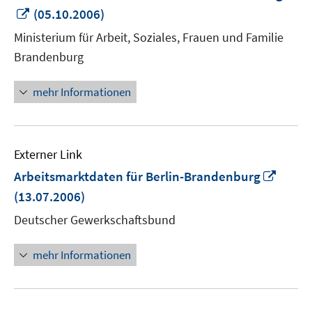
In
(05.10.2006)
neuem
Ministerium für Arbeit, Soziales, Frauen und Familie
Fenster
Brandenburg
öffnen
mehr Informationen
Externer Link
In
Arbeitsmarktdaten für Berlin-Brandenburg
neue
(13.07.2006)
Fenst
Deutscher Gewerkschaftsbund
öffne
mehr Informationen