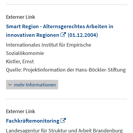
Externer Link
Smart Region - Alternsgerechtes Arbeiten in
In
innovativen Regionen
(01.12.2004)
neuem
Internationales Institut für Empirische
Fenster
Sozialökomomie
öffnen
Kistler, Ernst
Quelle: Projektinformation der Hans-Böckler-Stiftung
mehr Informationen
Externer Link
In
Fachkräftemonitoring
neuem
Landesagentur für Struktur und Arbeit Brandenburg