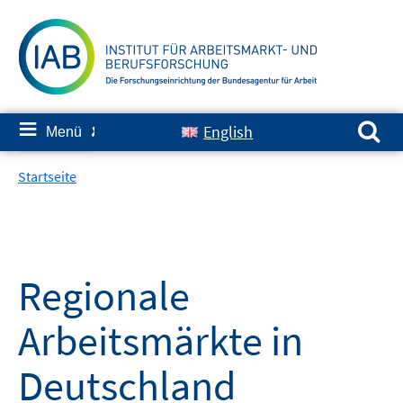
Springe
zum
Inhalt
Suchen nach:
≡
English
Menü
✘
Startseite
Regionale
Arbeitsmärkte in
Deutschland