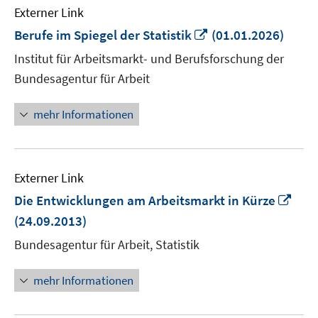
Externer Link
In
Berufe im Spiegel der Statistik
(01.01.2026)
neuem
Institut für Arbeitsmarkt- und Berufsforschung der
Fenster
Bundesagentur für Arbeit
öffnen
mehr Informationen
Externer Link
In
Die Entwicklungen am Arbeitsmarkt in Kürze
neu
(24.09.2013)
Fens
Bundesagentur für Arbeit, Statistik
öffn
mehr Informationen