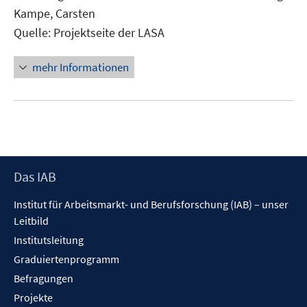
Fenster
Kampe, Carsten
öffnen
Quelle: Projektseite der LASA
mehr Informationen
Footer
Das IAB
Inhalt
Institut für Arbeitsmarkt- und Berufsforschung (IAB) – unser
Leitbild
Institutsleitung
Graduiertenprogramm
Befragungen
Projekte