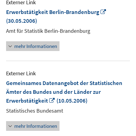
Externer Link
In
Erwerbstätigkeit Berlin-Brandenburg
neuem
(30.05.2006)
Fenster
Amt für Statistik Berlin-Brandenburg
öffnen
mehr Informationen
Externer Link
Gemeinsames Datenangebot der Statistischen
Ämter des Bundes und der Länder zur
In
Erwerbstätigkeit
(10.05.2006)
neuem
Statistisches Bundesamt
Fenster
öffnen
mehr Informationen