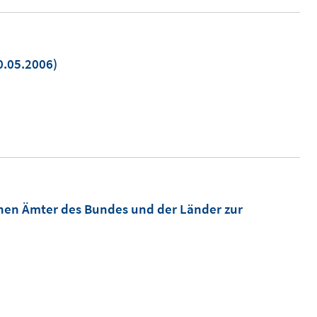
0.05.2006)
uem
nster
fnen
hen Ämter des Bundes und der Länder zur