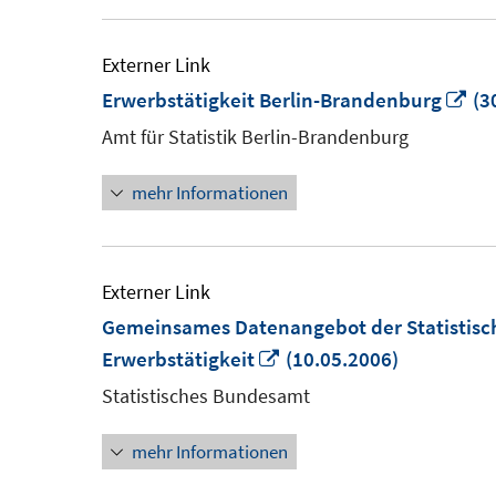
Externer Link
In
Erwerbstätigkeit Berlin-Brandenburg
(3
ne
Amt für Statistik Berlin-Brandenburg
Fe
mehr Informationen
öf
Externer Link
Gemeinsames Datenangebot der Statistisc
In
Erwerbstätigkeit
(10.05.2006)
neuem
Statistisches Bundesamt
Fenster
mehr Informationen
öffnen