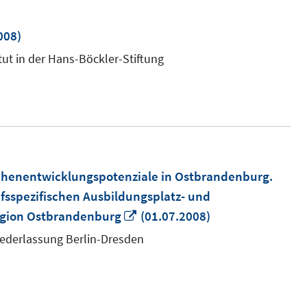
008)
tut in der Hans-Böckler-Stiftung
chenentwicklungspotenziale in Ostbrandenburg.
fsspezifischen Ausbildungsplatz- und
In
egion Ostbrandenburg
(01.07.2008)
neuem
Niederlassung Berlin-Dresden
Fenster
öffnen