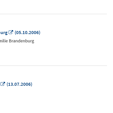
In
burg
(05.10.2006)
neuem
amilie Brandenburg
Fenster
öffnen
In
(13.07.2006)
neuem
Fenster
öffnen