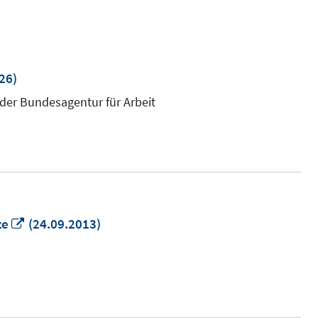
26)
 der Bundesagentur für Arbeit
In
ze
(24.09.2013)
neuem
Fenster
öffnen