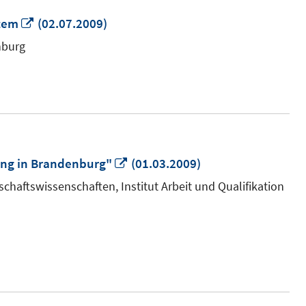
In
tem
(02.07.2009)
neuem
nburg
Fenster
öffnen
In
ng in Brandenburg"
(01.03.2009)
neuem
chaftswissenschaften, Institut Arbeit und Qualifikation
Fenster
öffnen