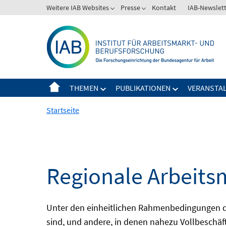
Springe
Weitere IAB Websites
Presse
Kontakt
IAB-Newslet
zum
Inhalt
THEMEN
PUBLIKATIONEN
VERANSTA
Startseite
Regionale Arbeits
Unter den einheitlichen Rahmenbedingungen der
sind, und andere, in denen nahezu Vollbeschäft