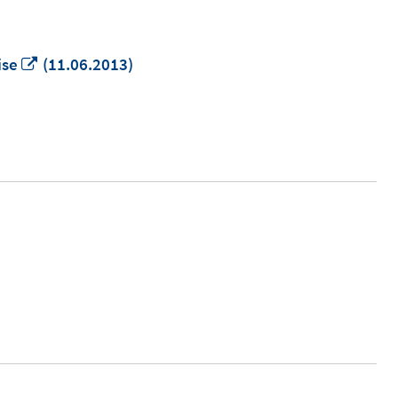
In
ise
(11.06.2013)
neuem
Fenster
öffnen