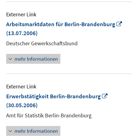
Externer Link
In
Arbeitsmarktdaten für Berlin-Brandenburg
neue
(13.07.2006)
Fenst
Deutscher Gewerkschaftsbund
öffne
mehr Informationen
Externer Link
In
Erwerbstätigkeit Berlin-Brandenburg
neuem
(30.05.2006)
Fenster
Amt für Statistik Berlin-Brandenburg
öffnen
mehr Informationen