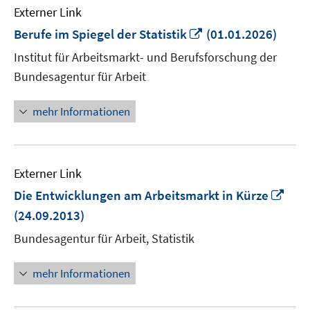
Externer Link
In
Berufe im Spiegel der Statistik
(01.01.2026)
neuem
Institut für Arbeitsmarkt- und Berufsforschung der
Fenster
Bundesagentur für Arbeit
öffnen
mehr Informationen
Externer Link
In
Die Entwicklungen am Arbeitsmarkt in Kürze
neu
(24.09.2013)
Fens
Bundesagentur für Arbeit, Statistik
öffn
mehr Informationen