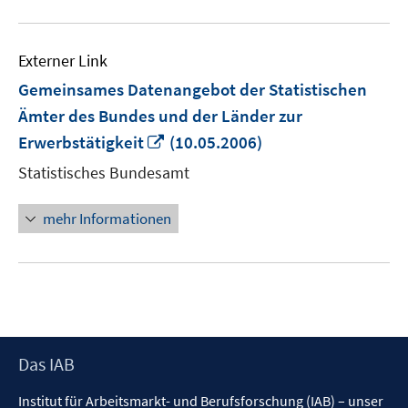
Externer Link
Gemeinsames Datenangebot der Statistischen
Ämter des Bundes und der Länder zur
In
Erwerbstätigkeit
(10.05.2006)
neuem
Statistisches Bundesamt
Fenster
öffnen
mehr Informationen
Footer
Das IAB
Inhalt
Institut für Arbeitsmarkt- und Berufsforschung (IAB) – unser