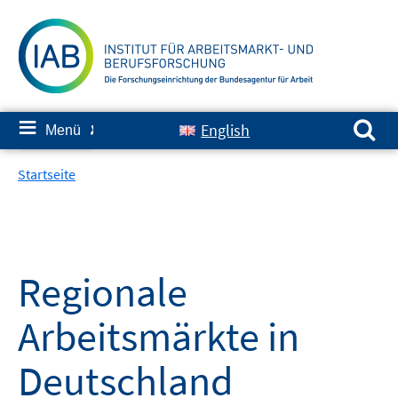
Springe
zum
Inhalt
Suchen nach:
≡
English
Menü
✘
Startseite
Regionale
Arbeitsmärkte in
Deutschland