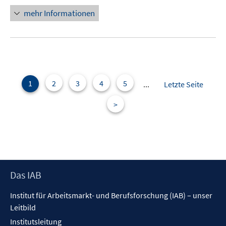
öffnen
mehr Informationen
1
2
3
4
5
...
Letzte Seite
>
Footer
Das IAB
Inhalt
Institut für Arbeitsmarkt- und Berufsforschung (IAB) – unser
Leitbild
Institutsleitung