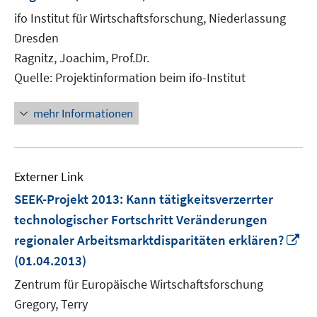
neuem
ifo Institut für Wirtschaftsforschung, Niederlassung
Fenster
Dresden
öffnen
Ragnitz, Joachim, Prof.Dr.
Quelle: Projektinformation beim ifo-Institut
mehr Informationen
Externer Link
SEEK-Projekt 2013: Kann tätigkeitsverzerrter
technologischer Fortschritt Veränderungen
In
regionaler Arbeitsmarktdisparitäten erklären?
ne
(01.04.2013)
Fe
Zentrum für Europäische Wirtschaftsforschung
öf
Gregory, Terry