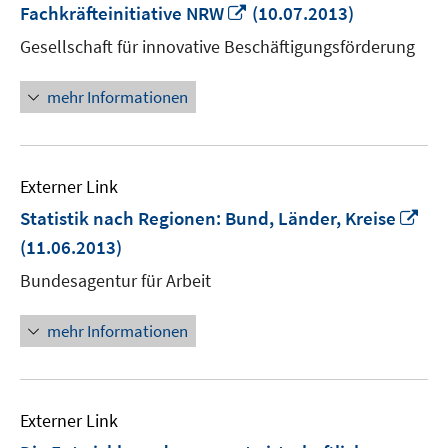
In
Fachkräfteinitiative NRW
(10.07.2013)
neuem
Gesellschaft für innovative Beschäftigungsförderung
Fenster
öffnen
mehr Informationen
Externer Link
In
Statistik nach Regionen: Bund, Länder, Kreise
ne
(11.06.2013)
Fen
Bundesagentur für Arbeit
öff
mehr Informationen
Externer Link