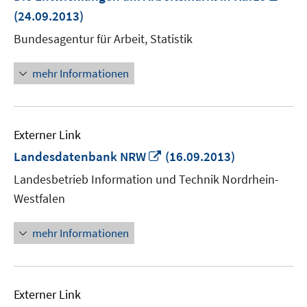
neu
(24.09.2013)
Fens
Bundesagentur für Arbeit, Statistik
öffn
mehr Informationen
Externer Link
In
Landesdatenbank NRW
(16.09.2013)
neuem
Landesbetrieb Information und Technik Nordrhein-
Fenster
Westfalen
öffnen
mehr Informationen
Externer Link