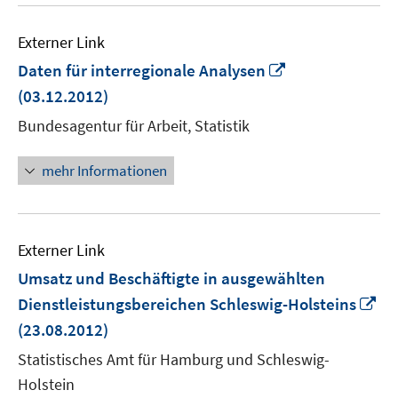
Externer Link
In
Daten für interregionale Analysen
neuem
(03.12.2012)
Fenster
Bundesagentur für Arbeit, Statistik
öffnen
mehr Informationen
Externer Link
Umsatz und Beschäftigte in ausgewählten
In
Dienstleistungsbereichen Schleswig-Holsteins
ne
(23.08.2012)
Fe
Statistisches Amt für Hamburg und Schleswig-
öf
Holstein