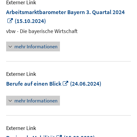
Externer Link
Arbeitsmarktbarometer Bayern 3. Quartal 2024
In
(15.10.2024)
neuem
vbw - Die bayerische Wirtschaft
Fenster
öffnen
mehr Informationen
Externer Link
In
Berufe auf einen Blick
(24.06.2024)
neuem
Fenster
mehr Informationen
öffnen
Externer Link
In