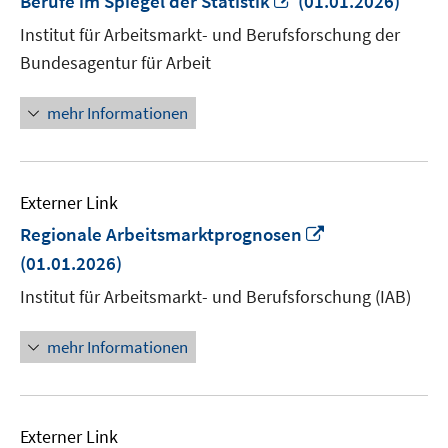
Berufe im Spiegel der Statistik
(01.01.2026)
neuem
Institut für Arbeitsmarkt- und Berufsforschung der
Fenster
Bundesagentur für Arbeit
öffnen
mehr Informationen
Externer Link
In
Regionale Arbeitsmarktprognosen
neuem
(01.01.2026)
Fenster
Institut für Arbeitsmarkt- und Berufsforschung (IAB)
öffnen
mehr Informationen
Externer Link