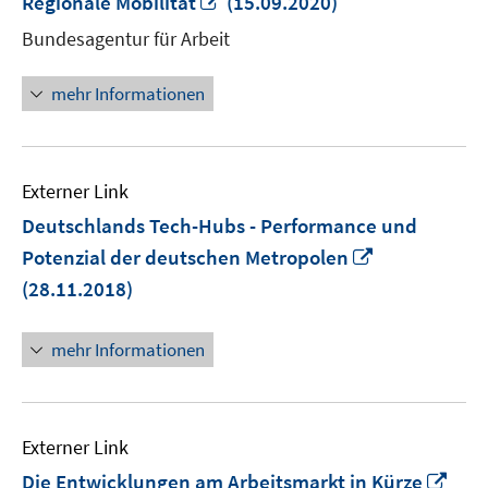
Regionale Mobilität
(15.09.2020)
neuem
Bundesagentur für Arbeit
Fenster
öffnen
mehr Informationen
Externer Link
Deutschlands Tech-Hubs - Performance und
In
Potenzial der deutschen Metropolen
neuem
(28.11.2018)
Fenster
öffnen
mehr Informationen
Externer Link
In
Die Entwicklungen am Arbeitsmarkt in Kürze