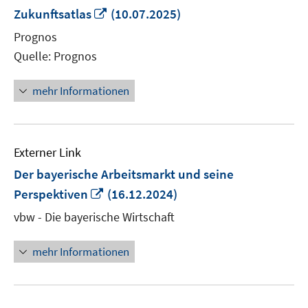
In
Zukunftsatlas
(10.07.2025)
neuem
Prognos
Fenster
Quelle: Prognos
öffnen
mehr Informationen
Externer Link
Der bayerische Arbeitsmarkt und seine
In
Perspektiven
(16.12.2024)
neuem
vbw - Die bayerische Wirtschaft
Fenster
öffnen
mehr Informationen