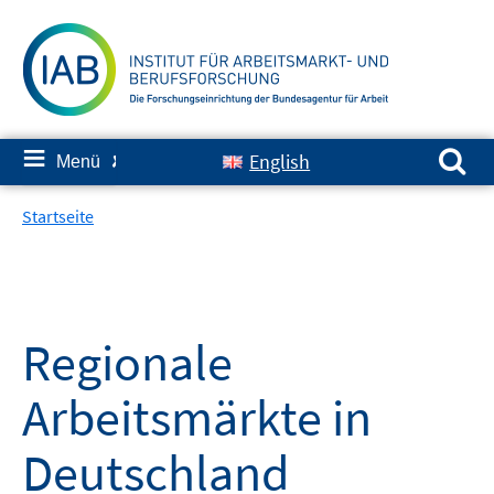
Springe
zum
Inhalt
Suchen nach:
≡
English
Menü
✘
Startseite
Regionale
Arbeitsmärkte in
Deutschland