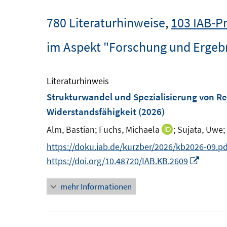
780 Literaturhinweise
,
103 IAB-P
im Aspekt "Forschung und Ergeb
Literaturhinweis
Strukturwandel und Spezialisierung von Reg
Widerstandsfähigkeit
(2026)
Alm, Bastian;
Fuchs, Michaela
;
Sujata, Uwe;
I
n
https://doku.iab.de/kurzber/2026/kb2026-09.pd
n
I
https://doi.org/10.48720/IAB.KB.2609
e
n
mehr Informationen
u
n
e
e
m
u