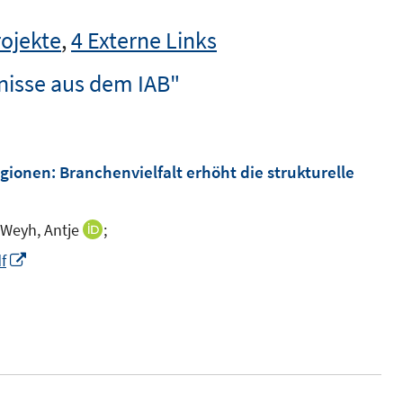
rojekte
,
4 Externe Links
nisse aus dem IAB"
ionen: Branchenvielfalt erhöht die strukturelle
Weyh, Antje
;
I
n
I
f
n
n
e
n
u
e
e
u
m
e