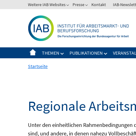
Springe
Weitere IAB Websites
Presse
Kontakt
IAB-Newslet
zum
Inhalt
THEMEN
PUBLIKATIONEN
VERANSTA
Startseite
Regionale Arbeits
Unter den einheitlichen Rahmenbedingungen der
sind, und andere, in denen nahezu Vollbeschäft