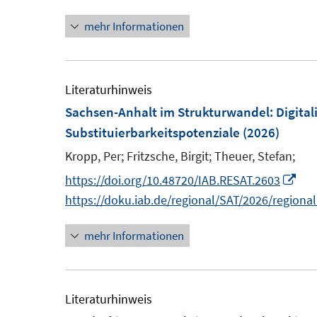
n
ö
e
mehr Informationen
e
f
r
u
f
ö
e
n
f
m
Literaturhinweis
e
f
F
Sachsen-Anhalt im Strukturwandel: Digital
n
n
e
Substituierbarkeitspotenziale
(2026)
e
n
Kropp, Per;
Fritzsche, Birgit;
Theuer, Stefan;
n
s
I
https://doi.org/10.48720/IAB.RESAT.2603
t
n
https://doku.iab.de/regional/SAT/2026/regiona
e
n
r
mehr Informationen
e
ö
u
f
e
f
m
Literaturhinweis
n