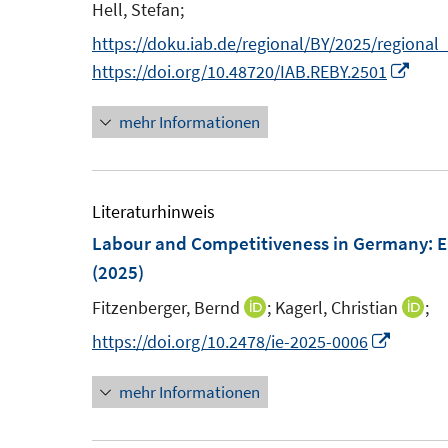
n
n
Hell, Stefan;
n
n
t
e
n
n
https://doku.iab.de/regional/BY/2025/regional
e
u
e
e
I
https://doi.org/10.48720/IAB.REBY.2501
r
e
u
u
n
ö
m
mehr Informationen
e
e
n
f
F
m
m
e
f
e
F
F
u
n
n
e
e
e
Literaturhinweis
e
s
n
n
m
Labour and Competitiveness in Germany: E
n
t
s
s
F
(2025)
e
t
t
e
Fitzenberger, Bernd
;
Kagerl, Christian
;
I
I
r
e
e
n
n
n
I
https://doi.org/10.2478/ie-2025-0006
ö
r
r
s
n
n
n
f
ö
ö
t
mehr Informationen
e
e
n
f
f
f
e
u
u
e
n
f
f
r