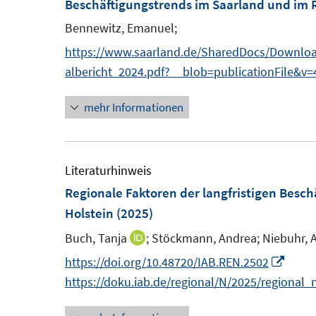
F
Beschäftigungstrends im Saarland und im 
e
e
Bennewitz, Emanuel;
n
n
https://www.saarland.de/SharedDocs/Download
s
albericht_2024.pdf?__blob=publicationFile&v=
t
e
mehr Informationen
r
ö
f
Literaturhinweis
f
Regionale Faktoren der langfristigen Besch
n
Holstein
(2025)
e
Buch, Tanja
;
Stöckmann, Andrea;
Niebuhr, 
n
I
n
I
https://doi.org/10.48720/IAB.REN.2502
n
n
https://doku.iab.de/regional/N/2025/regional_
e
n