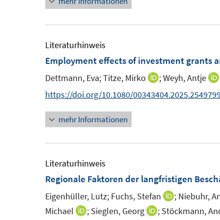
mehr Informationen
u
e
e
u
m
e
F
m
Literaturhinweis
e
F
Employment effects of investment grants a
n
e
Dettmann, Eva;
Titze, Mirko
;
Weyh, Antje
I
s
n
n
https://doi.org/10.1080/00343404.2025.254979
t
s
n
e
t
mehr Informationen
e
r
e
u
ö
r
e
f
ö
m
Literaturhinweis
f
f
F
Regionale Faktoren der langfristigen Besc
n
f
e
e
n
Eigenhüller, Lutz;
Fuchs, Stefan
;
Niebuhr, A
I
n
n
e
n
Michael
;
Sieglen, Georg
;
Stöckmann, And
I
I
s