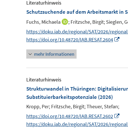
F
e
Literaturhinweis
e
m
Schutzsuchende auf dem Arbeitsmarkt in 
n
F
Fuchs, Michaela
;
Fritzsche, Birgit;
Sieglen, 
I
s
e
n
https://doku.iab.de/regional/SAT/2026/regiona
t
n
n
I
https://doi.org/10.48720/IAB.RESAT.2604
e
s
e
n
r
t
mehr Informationen
u
n
ö
e
e
e
f
r
m
u
f
ö
F
e
Literaturhinweis
n
f
e
m
Strukturwandel in Thüringen: Digitalisieru
e
f
n
F
Substituierbarkeitspotenziale
(2026)
n
n
s
e
Kropp, Per;
Fritzsche, Birgit;
Theuer, Stefan;
e
t
n
n
I
https://doi.org/10.48720/IAB.RESAT.2602
e
s
n
https://doku.iab.de/regional/SAT/2026/regiona
r
t