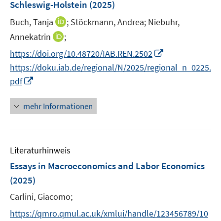
r
Schleswig-Holstein
(2025)
e
s
f
ö
r
t
f
I
Buch, Tanja
;
Stöckmann, Andrea;
Niebuhr,
f
ö
e
n
n
f
I
Annekatrin
;
f
r
e
n
n
n
f
I
https://doi.org/10.48720/IAB.REN.2502
ö
n
e
e
n
n
n
https://doku.iab.de/regional/N/2025/regional_n_0225.
f
u
n
e
e
n
f
I
e
pdf
u
n
e
n
n
m
e
u
e
n
F
mehr Informationen
m
e
n
e
e
F
m
u
n
e
F
e
s
n
e
Literaturhinweis
m
t
s
n
F
e
Essays in Macroeconomics and Labor Economics
t
s
e
r
e
(2025)
t
n
ö
r
e
Carlini, Giacomo;
s
f
ö
r
t
f
https://qmro.qmul.ac.uk/xmlui/handle/123456789/10
f
ö