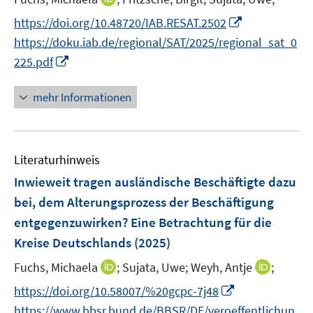
ö
r
n
t
I
f
https://doi.org/10.48720/IAB.RESAT.2502
ö
n
e
n
f
https://doku.iab.de/regional/SAT/2025/regional_sat_0
f
e
r
n
n
I
f
225.pdf
u
ö
e
e
n
n
e
f
u
n
n
e
mehr Informationen
m
f
e
e
n
F
n
m
u
e
e
F
e
n
n
e
Literaturhinweis
m
s
n
F
Inwieweit tragen ausländische Beschäftigte dazu
t
s
e
e
bei, dem Alterungsprozess der Beschäftigung
t
n
r
entgegenzuwirken? Eine Betrachtung für die
e
s
ö
r
Kreise Deutschlands
(2025)
t
f
ö
e
f
I
I
Fuchs, Michaela
;
Sujata, Uwe;
Weyh, Antje
;
f
r
n
n
n
I
f
https://doi.org/10.58007/%20gcpc-7j48
ö
e
n
n
n
n
https://www.bbsr.bund.de/BBSR/DE/veroeffentlichun
f