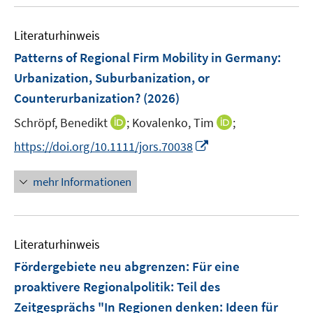
u
e
F
n
e
n
e
e
Literaturhinweis
m
n
n
F
Patterns of Regional Firm Mobility in Germany:
s
e
Urbanization, Suburbanization, or
t
n
e
Counterurbanization?
(2026)
s
r
t
I
I
Schröpf, Benedikt
;
Kovalenko, Tim
;
ö
e
n
n
I
f
https://doi.org/10.1111/jors.70038
r
n
n
n
f
ö
e
e
n
n
mehr Informationen
f
u
u
e
e
f
e
e
u
n
n
m
m
e
e
F
F
Literaturhinweis
m
n
e
e
F
Fördergebiete neu abgrenzen: Für eine
n
n
e
proaktivere Regionalpolitik
:
Teil des
s
s
n
Zeitgesprächs "In Regionen denken: Ideen für
t
t
s