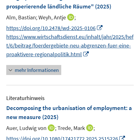
e
e
prosperierende ländliche Räume"
(2025)
t
r
r
e
I
Alm, Bastian;
Weyh, Antje
;
ö
ö
r
n
f
I
f
https://doi.org/10.2478/wd-2025-0106
ö
n
f
n
f
https://www.wirtschaftsdienst.eu/inhalt/jahr/2025/hef
f
e
n
n
n
f
t/6/beitrag/foerdergebiete-neu-abgrenzen-fuer-eine-
u
e
e
e
n
I
proaktivere-regionalpolitik.html
e
n
u
n
e
n
m
e
n
n
F
mehr Informationen
m
e
e
F
u
n
e
e
s
n
Literaturhinweis
m
t
s
F
e
Decomposing the urbanisation of employment: a
t
e
r
new measure
(2025)
e
n
ö
r
I
I
Auer, Ludwig von
;
Trede, Mark
;
s
f
ö
n
n
t
f
I
https://doi.org/10.1080/17421772.2025.2515226
f