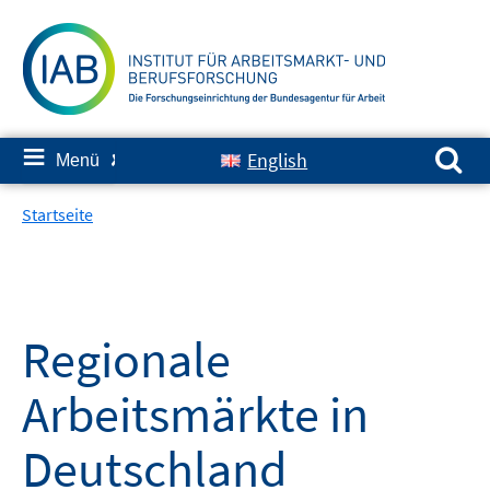
Springe
zum
Inhalt
Suchen nach:
≡
English
Menü
✘
Startseite
Regionale
Arbeitsmärkte in
Deutschland