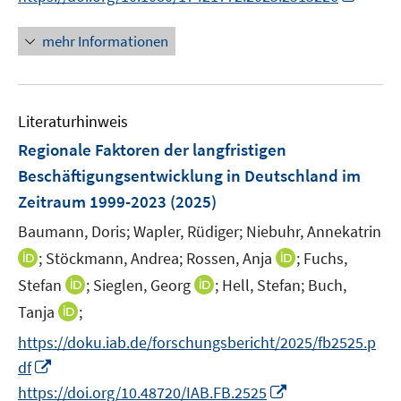
n
n
e
n
n
f
e
e
r
e
n
mehr Informationen
n
u
u
ö
n
e
e
e
e
f
u
n
m
m
f
e
F
F
n
Literaturhinweis
m
e
e
e
F
Regionale Faktoren der langfristigen
n
n
n
e
Beschäftigungsentwicklung in Deutschland im
s
s
n
Zeitraum 1999-2023
t
(2025)
t
s
e
e
t
Baumann, Doris;
Wapler, Rüdiger;
Niebuhr, Annekatrin
r
r
e
I
I
;
Stöckmann, Andrea;
Rossen, Anja
;
Fuchs,
ö
ö
r
n
n
I
I
Stefan
;
Sieglen, Georg
;
Hell, Stefan;
Buch,
f
f
ö
n
n
n
n
f
f
I
Tanja
;
f
e
e
n
n
n
n
n
f
https://doku.iab.de/forschungsbericht/2025/fb2525.p
u
u
e
e
e
e
n
n
e
I
e
df
u
u
n
n
e
e
m
n
m
I
e
e
https://doi.org/10.48720/IAB.FB.2525
u