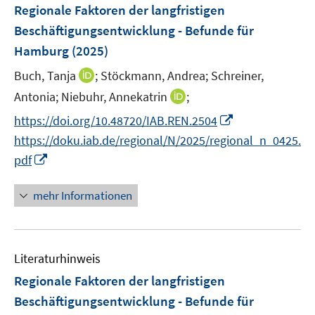
F
Regionale Faktoren der langfristigen
s
s
n
e
t
t
Beschäftigungsentwicklung - Befunde für
s
n
e
e
Hamburg
(2025)
t
s
r
r
e
t
I
Buch, Tanja
;
Stöckmann, Andrea;
Schreiner,
ö
ö
r
e
n
I
Antonia;
Niebuhr, Annekatrin
f
;
f
ö
r
n
n
f
f
f
I
https://doi.org/10.48720/IAB.REN.2504
ö
e
n
n
n
f
n
https://doku.iab.de/regional/N/2025/regional_n_0425.
f
u
e
e
e
n
n
f
I
e
pdf
u
n
n
e
e
n
n
m
e
n
u
e
n
F
mehr Informationen
m
e
n
e
e
F
m
u
n
e
F
e
s
n
e
Literaturhinweis
m
t
s
n
F
e
Regionale Faktoren der langfristigen
t
s
e
r
e
Beschäftigungsentwicklung - Befunde für
t
n
ö