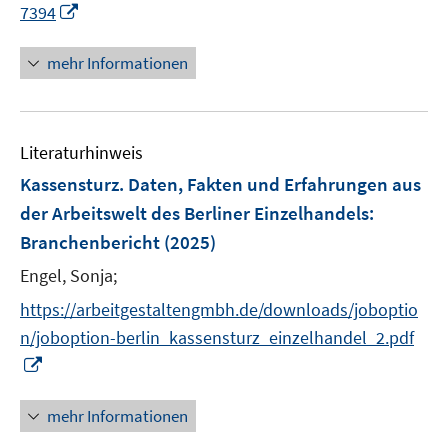
e
n
I
f
7394
f
r
e
n
n
f
ö
n
n
e
mehr Informationen
n
f
e
n
e
f
u
n
n
e
e
Literaturhinweis
m
n
F
Kassensturz. Daten, Fakten und Erfahrungen aus
e
der Arbeitswelt des Berliner Einzelhandels
:
n
Branchenbericht
(2025)
s
t
Engel, Sonja;
e
https://arbeitgestaltengmbh.de/downloads/joboptio
r
n/joboption-berlin_kassensturz_einzelhandel_2.pdf
ö
I
f
n
f
n
mehr Informationen
n
e
e