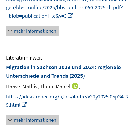
n
e
e
n
e
f
gen/bbsr-online/2025/bbsr-online-050-2025-dl.pdf?_
u
u
e
n
n
I
_blob=publicationFile&v=3
e
e
u
e
n
m
m
e
n
n
F
F
mehr Informationen
m
e
e
e
F
u
n
n
e
e
s
s
n
Literaturhinweis
m
t
t
s
F
e
e
Migration in Sachsen 2023 und 2024
:
regionale
t
e
r
r
Unterschiede und Trends
(2025)
e
n
ö
ö
r
I
Haase, Mathis;
Thum, Marcel
;
s
f
f
ö
n
t
f
f
https://ideas.repec.org/a/ces/ifodre/v32y2025i05p34-3
f
n
e
n
n
I
f
5.html
e
r
e
e
n
n
u
ö
n
n
n
e
mehr Informationen
e
f
e
n
m
f
u