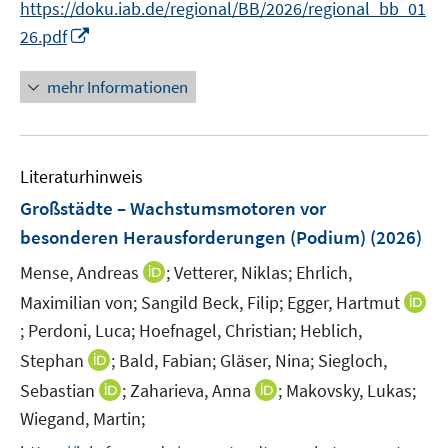
n
f
https://doku.iab.de/regional/BB/2026/regional_bb_01
f
u
n
n
n
n
I
f
26.pdf
e
e
e
n
n
m
u
n
n
e
F
mehr Informationen
e
e
n
e
m
u
n
F
e
s
e
Literaturhinweis
m
t
n
F
e
Großstädte – Wachstumsmotoren vor
s
e
r
besonderen Herausforderungen (Podium)
(2026)
t
n
ö
e
I
Mense, Andreas
;
Vetterer, Niklas;
Ehrlich,
s
f
r
n
t
f
Maximilian von;
Sangild Beck, Filip;
Egger, Hartmut
ö
n
e
n
;
Perdoni, Luca;
Hoefnagel, Christian;
Heblich,
I
f
e
r
e
n
I
Stephan
;
Bald, Fabian;
Gläser, Nina;
Siegloch,
f
u
ö
n
n
n
n
I
I
Sebastian
;
Zaharieva, Anna
;
Makovsky, Lukas;
e
f
e
n
e
n
n
m
f
Wiegand, Martin;
u
e
n
n
n
F
n