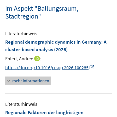
im Aspekt "Ballungsraum,
Stadtregion"
Literaturhinweis
Regional demographic dynamics in Germany: A
cluster-based analysis
(2026)
I
Ehlert, Andree
;
n
I
https://doi.org/10.1016/j.rspp.2026.100285
n
n
e
n
mehr Informationen
u
e
e
u
m
e
F
Literaturhinweis
m
e
F
Regionale Faktoren der langfristigen
n
e