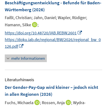
Beschäftigungsentwicklung - Befunde für Baden-
s
n
Württemberg
(2026)
t
s
e
t
Faißt, Christian;
Jahn, Daniel;
Wapler, Rüdiger;
r
e
I
Hamann, Silke
;
ö
r
n
I
f
https://doi.org/10.48720/IAB.REBW.2601
ö
n
n
f
https://doku.iab.de/regional/BW/2026/regional_bw_0
f
e
n
n
I
f
126.pdf
u
e
e
n
n
e
u
n
n
e
mehr Informationen
m
e
e
n
F
m
u
e
F
e
n
e
Literaturhinweis
m
s
n
F
Der Gender-Pay-Gap wird kleiner – jedoch nicht
t
s
e
e
in allen Regionen
(2026)
t
n
r
e
I
I
Fuchs, Michaela
;
Rossen, Anja
;
Wydra-
s
ö
r