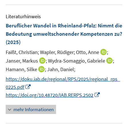
u
n
e
Literaturhinweis
m
F
Beruflicher Wandel in Rheinland-Pfalz: Nimmt die
e
Bedeutung umweltschonender Kompetenzen zu?
n
(2025)
s
t
I
Faißt, Christian;
Wapler, Rüdiger;
Otto, Anne
;
e
n
I
I
Janser, Markus
;
Wydra-Somaggio, Gabriele
;
r
n
n
n
I
Hamann, Silke
;
Jahn, Daniel;
ö
e
n
n
n
f
https://doku.iab.de/regional/RPS/2025/regional_rps_
u
e
e
n
f
I
e
0225.pdf
u
u
e
n
n
m
I
e
e
https://doi.org/10.48720/IAB.RERPS.2502
u
e
n
F
n
m
m
e
n
e
e
n
F
F
mehr Informationen
m
u
n
e
e
e
F
e
s
u
n
n
e
m
t