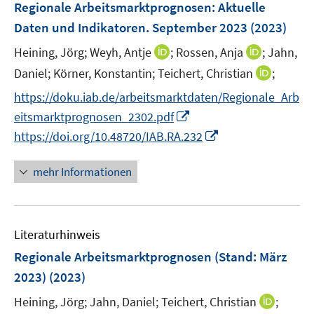
F
e
Regionale Arbeitsmarktprognosen
:
Aktuelle
t
t
n
e
r
e
e
Daten und Indikatoren. September 2023
(2023)
s
n
ö
r
r
t
I
I
Heining, Jörg;
Weyh, Antje
;
Rossen, Anja
;
Jahn,
s
f
ö
ö
e
n
n
t
f
I
Daniel;
Körner, Konstantin;
Teichert, Christian
;
f
f
r
n
n
e
n
n
f
f
https://doku.iab.de/arbeitsmarktdaten/Regionale_Arb
ö
e
e
r
e
n
n
n
I
eitsmarktprognosen_2302.pdf
f
u
u
ö
n
e
e
e
n
f
I
e
e
https://doi.org/10.48720/IAB.RA.232
f
u
n
n
n
n
n
m
m
f
e
e
e
n
F
F
n
mehr Informationen
m
u
n
e
e
e
e
F
e
u
n
n
n
e
m
e
s
s
n
F
Literaturhinweis
m
t
t
s
e
F
e
e
Regionale Arbeitsmarktprognosen (Stand: März
t
n
e
r
r
e
2023)
(2023)
s
n
ö
ö
r
t
I
Heining, Jörg;
Jahn, Daniel;
Teichert, Christian
;
s
f
f
ö