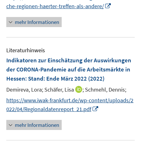
e
n
n
I
che-regionen-haerter-treffen-als-andere/
e
e
n
e
e
n
m
m
u
n
n
F
F
mehr Informationen
e
e
e
e
m
u
n
n
F
e
s
s
e
Literaturhinweis
m
t
t
n
F
e
e
Indikatoren zur Einschätzung der Auswirkungen
s
e
r
r
der CORONA-Pandemie auf die Arbeitsmärkte in
t
n
ö
ö
Hessen
:
Stand: Ende März 2022
(2022)
e
s
f
f
r
t
I
Demireva, Lora;
Schäfer, Lisa
f
;
Schmehl, Dennis;
f
ö
e
n
n
n
https://www.iwak-frankfurt.de/wp-content/uploads/2
f
r
n
e
e
I
f
022/04/Regionaldatenreport_21.pdf
ö
e
n
n
n
n
f
u
n
e
mehr Informationen
f
e
e
n
n
m
u