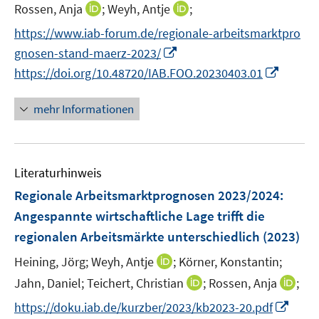
e
n
t
f
f
I
I
Rossen, Anja
;
Weyh, Antje
;
f
r
n
e
n
n
n
n
f
https://www.iab-forum.de/regionale-arbeitsmarktpro
ö
e
r
e
e
n
n
n
I
gnosen-stand-maerz-2023/
f
u
ö
n
n
e
e
e
n
f
I
e
https://doi.org/10.48720/IAB.FOO.20230403.01
f
u
u
n
n
n
n
m
f
e
e
e
e
n
F
n
mehr Informationen
m
m
u
n
e
e
e
F
F
e
u
n
n
e
e
m
e
s
n
n
F
Literaturhinweis
m
t
s
s
e
F
e
Regionale Arbeitsmarktprognosen 2023/2024:
t
t
n
e
r
e
e
Angespannte wirtschaftliche Lage trifft die
s
n
ö
r
r
regionalen Arbeitsmärkte unterschiedlich
(2023)
t
s
f
ö
ö
e
t
f
I
Heining, Jörg;
Weyh, Antje
;
Körner, Konstantin;
f
f
r
e
n
n
f
f
I
I
Jahn, Daniel;
Teichert, Christian
;
Rossen, Anja
;
ö
r
e
n
n
n
n
n
I
https://doku.iab.de/kurzber/2023/kb2023-20.pdf
f
ö
n
e
e
e
n
n