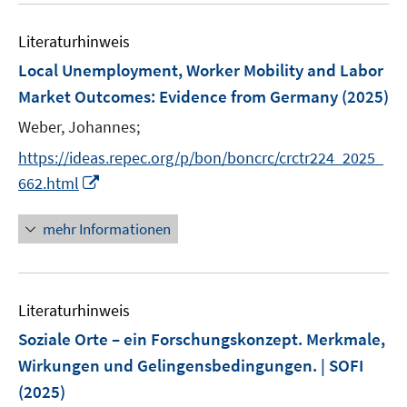
n
e
F
e
n
e
Literaturhinweis
m
s
n
F
Local Unemployment, Worker Mobility and Labor
t
s
e
e
Market Outcomes: Evidence from Germany
(2025)
t
n
r
e
Weber, Johannes;
s
ö
r
t
https://ideas.repec.org/p/bon/boncrc/crctr224_2025_
f
ö
e
I
f
662.html
f
r
n
n
f
ö
n
e
mehr Informationen
n
f
e
n
e
f
u
n
n
e
e
Literaturhinweis
m
n
F
Soziale Orte – ein Forschungskonzept. Merkmale,
e
Wirkungen und Gelingensbedingungen. | SOFI
n
(2025)
s