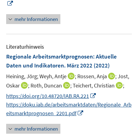
n
I
f
u
e
n
f
e
n
n
n
mehr Informationen
m
e
e
F
u
n
e
e
n
Literaturhinweis
m
s
F
Regionale Arbeitsmarktprognosen
:
Aktuelle
t
e
e
Daten und Indikatoren. März 2022
(2022)
n
r
I
I
Heining, Jörg;
Weyh, Antje
;
Rossen, Anja
;
Jost,
s
ö
n
n
t
I
I
I
Oskar
;
Roth, Duncan
;
Teichert, Christian
;
f
n
n
e
n
n
n
f
I
https://doi.org/10.48720/IAB.RA.221
e
e
r
n
n
n
n
n
https://doku.iab.de/arbeitsmarktdaten/Regionale_Arb
u
u
ö
e
e
e
e
n
I
e
e
eitsmarktprognosen_2201.pdf
f
u
u
u
n
e
n
m
m
f
e
e
e
u
n
F
F
n
mehr Informationen
m
m
m
e
e
e
e
e
F
F
F