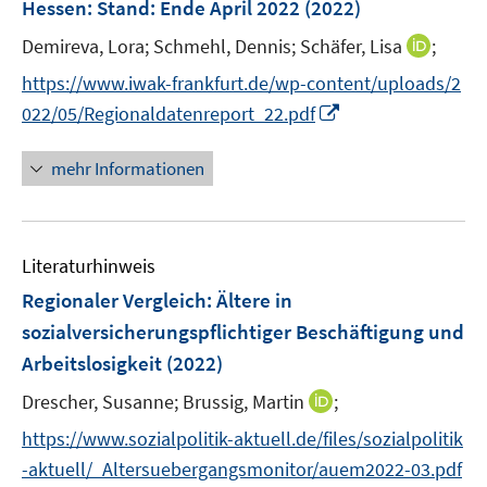
e
Hessen
:
Stand: Ende April 2022
(2022)
s
r
t
I
Demireva, Lora;
Schmehl, Dennis;
Schäfer, Lisa
;
ö
e
n
f
https://www.iwak-frankfurt.de/wp-content/uploads/2
r
n
f
I
022/05/Regionaldatenreport_22.pdf
ö
e
n
n
f
u
e
n
mehr Informationen
f
e
n
e
n
m
u
e
F
e
n
e
Literaturhinweis
m
n
F
Regionaler Vergleich: Ältere in
s
e
sozialversicherungspflichtiger Beschäftigung und
t
n
e
Arbeitslosigkeit
(2022)
s
r
t
I
Drescher, Susanne;
Brussig, Martin
;
ö
e
n
f
https://www.sozialpolitik-aktuell.de/files/sozialpolitik
r
n
f
-aktuell/_Altersuebergangsmonitor/auem2022-03.pdf
ö
e