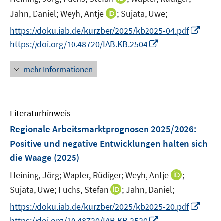
f
r
e
n
f
I
Jahn, Daniel;
Weyh, Antje
;
Sujata, Uwe;
ö
r
n
n
n
I
https://doku.iab.de/kurzber/2025/kb2025-04.pdf
f
ö
e
e
n
n
f
I
https://doi.org/10.48720/IAB.KB.2504
f
u
n
e
n
n
n
f
e
u
e
e
n
n
mehr Informationen
m
e
u
n
e
e
F
m
e
u
n
e
F
m
e
n
e
F
Literaturhinweis
m
s
n
e
F
Regionale Arbeitsmarktprognosen 2025/2026:
t
s
n
e
e
Positive und negative Entwicklungen halten sich
t
s
n
r
e
die Waage
(2025)
t
s
ö
r
e
t
I
Heining, Jörg;
Wapler, Rüdiger;
Weyh, Antje
;
f
ö
r
e
n
f
I
Sujata, Uwe;
Fuchs, Stefan
;
Jahn, Daniel;
f
ö
r
n
n
n
f
I
https://doku.iab.de/kurzber/2025/kb2025-20.pdf
f
ö
e
e
n
n
n
f
I
https://doi.org/10.48720/IAB.KB.2520
f