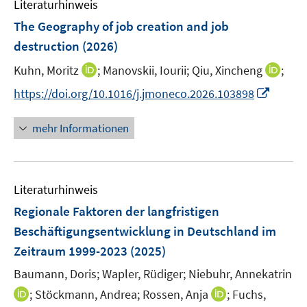
F
Literaturhinweis
m
t
s
e
F
e
The Geography of job creation and job
t
n
e
r
e
destruction
(2026)
s
n
ö
r
t
I
I
Kuhn, Moritz
;
Manovskii, Iourii;
Qiu, Xincheng
;
s
f
ö
e
n
n
t
f
I
f
https://doi.org/10.1016/j.jmoneco.2026.103898
r
n
n
e
n
n
f
ö
e
e
r
e
n
n
mehr Informationen
f
u
u
ö
n
e
e
f
e
e
f
u
n
n
m
m
f
e
e
F
F
n
Literaturhinweis
m
n
e
e
e
F
Regionale Faktoren der langfristigen
n
n
n
e
Beschäftigungsentwicklung in Deutschland im
s
s
n
Zeitraum 1999-2023
t
(2025)
t
s
e
e
t
Baumann, Doris;
Wapler, Rüdiger;
Niebuhr, Annekatrin
r
r
e
I
I
;
Stöckmann, Andrea;
Rossen, Anja
;
Fuchs,
ö
ö
r