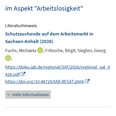
im Aspekt "Arbeitslosigkeit"
Literaturhinweis
Schutzsuchende auf dem Arbeitsmarkt in
Sachsen-Anhalt
(2026)
I
Fuchs, Michaela
;
Fritzsche, Birgit;
Sieglen, Georg
n
I
;
n
n
https://doku.iab.de/regional/SAT/2026/regional_sat_0
e
n
I
426.pdf
u
e
n
I
e
https://doi.org/10.48720/IAB.RESAT.2604
u
n
n
m
e
e
n
F
mehr Informationen
m
u
e
e
F
e
u
n
e
m
e
s
n