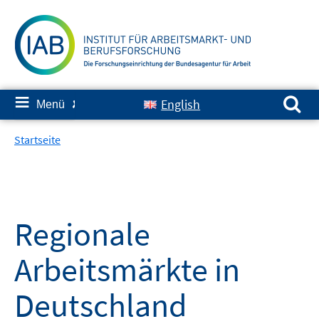
Springe
zum
Inhalt
Suchen nach:
≡
English
Menü
✘
Startseite
Regionale
Arbeitsmärkte in
Deutschland