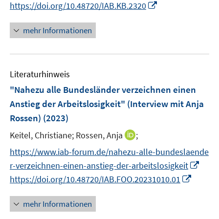
n
f
I
https://doi.org/10.48720/IAB.KB.2320
f
u
n
n
e
e
n
n
n
f
e
u
u
e
e
n
n
mehr Informationen
m
e
e
u
n
e
e
F
m
m
e
u
n
e
F
F
m
e
n
e
e
F
Literaturhinweis
m
s
n
n
e
F
"Nahezu alle Bundesländer verzeichnen einen
t
s
s
n
e
e
Anstieg der Arbeitslosigkeit" (Interview mit Anja
t
t
s
n
r
e
e
Rossen)
(2023)
t
s
ö
r
r
e
t
I
Keitel, Christiane;
Rossen, Anja
;
f
ö
ö
r
e
n
f
f
f
https://www.iab-forum.de/nahezu-alle-bundeslaende
ö
r
n
n
f
f
I
r-verzeichnen-einen-anstieg-der-arbeitslosigkeit
f
ö
e
e
n
n
n
I
f
https://doi.org/10.48720/IAB.FOO.20231010.01
f
u
n
e
e
n
n
n
f
e
n
n
e
n
e
n
mehr Informationen
m
u
e
n
e
F