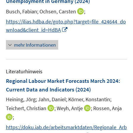
n
Unemployment in Germany
(2024)
e
I
Busch, Fabian;
Ochsen, Carsten
;
n
n
https://ilias.hdba.de/goto.php?target=file_424644_do
n
I
wnload&client_id=HdBA
e
n
u
n
mehr Informationen
e
e
m
u
F
e
e
Literaturhinweis
m
n
F
Regional Labour Market Forecasts March 2024
:
s
e
Current Data and Indicators
(2024)
t
n
e
Heining, Jörg;
Jahn, Daniel;
Körner, Konstantin;
s
r
t
I
I
Teichert, Christian
;
Weyh, Antje
;
Rossen, Anja
ö
e
n
n
I
;
f
r
n
n
n
f
https://doku.iab.de/arbeitsmarktdaten/Regionale_Arb
ö
e
e
n
n