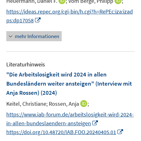
I
I
Heuermann, Daniel F.
;
Vom Berge, Philipp
;
t
t
n
n
https://ideas.repec.org/cgi-bin/h.cgi?h=RePEc:iza:izad
e
e
n
n
I
ps:dp17058
r
r
e
e
n
ö
ö
u
u
n
mehr Informationen
f
f
e
e
e
f
f
m
m
u
n
n
F
F
e
e
e
e
e
Literaturhinweis
m
n
n
n
n
F
"Die Arbeitslosigkeit wird 2024 in allen
s
s
e
Bundesländern weiter ansteigen" (Interview mit
t
t
n
e
e
Anja Rossen)
(2024)
s
r
r
t
I
Keitel, Christiane;
Rossen, Anja
;
ö
ö
e
n
f
f
https://www.iab-forum.de/arbeitslosigkeit-wird-2024-
r
n
f
f
I
in-allen-bundeslaendern-ansteigen
ö
e
n
n
n
I
https://doi.org/10.48720/IAB.FOO.20240405.01
f
u
e
e
n
n
f