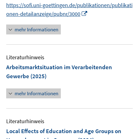
t
https://sofi.uni-goettingen.de/publikationen/publikati
e
I
onen-detailanzeige/pubnr/3000
r
n
ö
n
mehr Informationen
f
e
f
u
n
e
e
Literaturhinweis
m
n
F
Arbeitsmarktsituation im Verarbeitenden
e
Gewerbe
(2025)
n
s
mehr Informationen
t
e
r
ö
Literaturhinweis
f
Local Effects of Education and Age Groups on
f