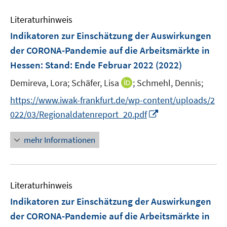
e
F
e
n
e
Literaturhinweis
m
n
F
Indikatoren zur Einschätzung der Auswirkungen
s
e
der CORONA-Pandemie auf die Arbeitsmärkte in
t
n
e
Hessen
:
Stand: Ende Februar 2022
(2022)
s
r
t
I
Demireva, Lora;
Schäfer, Lisa
;
Schmehl, Dennis;
ö
e
n
f
https://www.iwak-frankfurt.de/wp-content/uploads/2
r
n
f
I
022/03/Regionaldatenreport_20.pdf
ö
e
n
n
f
u
e
n
mehr Informationen
f
e
n
e
n
m
u
e
F
e
n
e
Literaturhinweis
m
n
F
Indikatoren zur Einschätzung der Auswirkungen
s
e
der CORONA-Pandemie auf die Arbeitsmärkte in
t
n