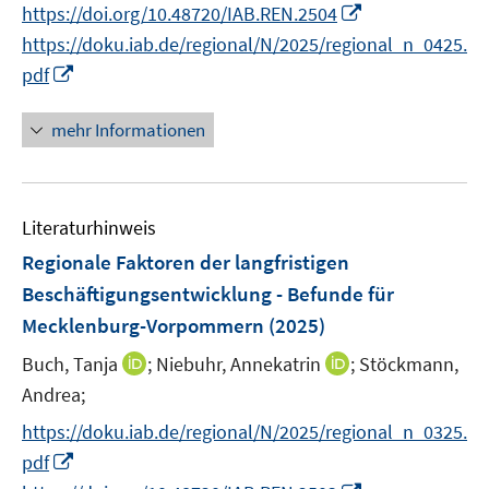
n
n
I
https://doi.org/10.48720/IAB.REN.2504
f
ö
n
n
e
e
n
n
f
https://doku.iab.de/regional/N/2025/regional_n_0425.
f
u
n
e
n
n
f
I
e
pdf
u
e
e
n
n
m
e
u
n
e
n
F
mehr Informationen
m
e
n
e
e
F
m
u
n
e
F
e
s
n
e
Literaturhinweis
m
t
s
n
F
e
Regionale Faktoren der langfristigen
t
s
e
r
e
Beschäftigungsentwicklung - Befunde für
t
n
ö
r
Mecklenburg-Vorpommern
(2025)
e
s
f
ö
r
t
f
I
I
Buch, Tanja
;
Niebuhr, Annekatrin
;
Stöckmann,
f
ö
e
n
n
n
Andrea;
f
f
r
e
n
n
n
f
https://doku.iab.de/regional/N/2025/regional_n_0325.
ö
n
e
e
e
n
I
pdf
f
u
u
n
e
n