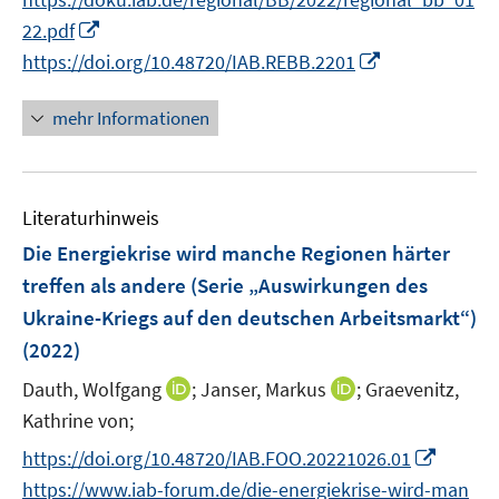
ö
n
n
e
n
I
22.pdf
f
n
e
n
I
https://doi.org/10.48720/IAB.REBB.2201
f
n
n
n
n
e
n
e
mehr Informationen
u
e
n
e
u
m
e
F
Literaturhinweis
m
e
F
Die Energiekrise wird manche Regionen härter
n
e
treffen als andere (Serie „Auswirkungen des
s
n
Ukraine-Kriegs auf den deutschen Arbeitsmarkt“)
t
s
e
(2022)
t
r
e
I
I
Dauth, Wolfgang
;
Janser, Markus
;
Graevenitz,
ö
r
n
n
Kathrine von;
f
ö
n
n
f
I
https://doi.org/10.48720/IAB.FOO.20221026.01
f
e
e
n
n
f
https://www.iab-forum.de/die-energiekrise-wird-man
u
u