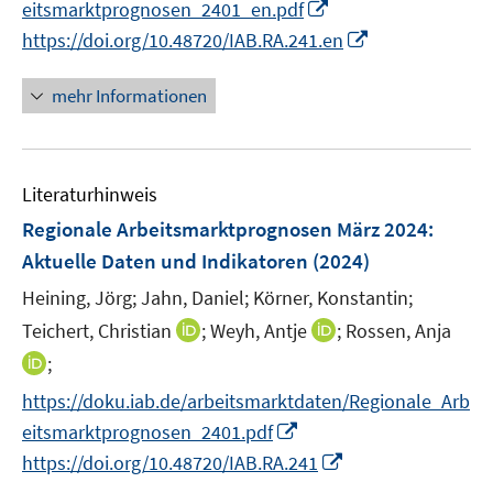
I
eitsmarktprognosen_2401_en.pdf
f
u
u
e
e
n
f
I
e
e
https://doi.org/10.48720/IAB.RA.241.en
u
n
n
n
n
m
m
e
e
e
n
F
F
mehr Informationen
m
u
n
e
e
e
F
e
u
n
n
e
m
e
s
s
n
F
Literaturhinweis
m
t
t
s
e
F
e
e
Regionale Arbeitsmarktprognosen März 2024
:
t
n
e
r
r
e
Aktuelle Daten und Indikatoren
(2024)
s
n
ö
ö
r
t
Heining, Jörg;
Jahn, Daniel;
Körner, Konstantin;
s
f
f
ö
e
t
f
I
f
I
Teichert, Christian
;
Weyh, Antje
;
Rossen, Anja
f
r
e
n
n
n
n
f
I
;
ö
r
e
n
e
n
n
n
https://doku.iab.de/arbeitsmarktdaten/Regionale_Arb
f
ö
n
e
n
e
e
n
I
f
eitsmarktprognosen_2401.pdf
f
u
u
n
e
n
n
I
f
e
e
https://doi.org/10.48720/IAB.RA.241
u
n
e
n
n
m
m