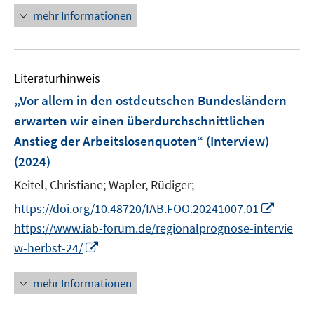
e
n
n
e
n
n
mehr Informationen
m
u
e
e
F
e
u
n
e
m
e
n
F
Literaturhinweis
m
s
e
F
„Vor allem in den ostdeutschen Bundesländern
t
n
e
e
erwarten wir einen überdurchschnittlichen
s
n
r
Anstieg der Arbeitslosenquoten“ (Interview)
t
s
ö
e
(2024)
t
f
r
e
Keitel, Christiane;
Wapler, Rüdiger;
f
ö
r
n
I
https://doi.org/10.48720/IAB.FOO.20241007.01
f
ö
e
n
f
https://www.iab-forum.de/regionalprognose-intervie
f
n
n
n
I
f
w-herbst-24/
e
e
n
n
u
n
n
e
mehr Informationen
e
e
n
m
u