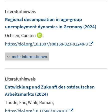
F
e
e
Literaturhinweis
m
n
F
Regional decomposition in age-group
s
e
unemployment dynamics in Germany
(2024)
t
n
e
I
Ochsen, Carsten
;
s
r
n
t
I
https://doi.org/10.1007/s00168-023-01248-9
ö
n
e
n
f
e
r
n
mehr Informationen
f
u
ö
e
n
e
f
u
e
m
f
e
n
F
n
Literaturhinweis
m
e
e
F
Entwicklung und Zukunft des ostdeutschen
n
n
e
Arbeitsmarkts
(2024)
s
n
t
Thode, Eric;
Wink, Roman;
s
e
t
I
https://doi.org/10.11586/2024101