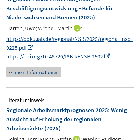
n
n
e
Beschäftigungsentwicklung - Befunde für
s
n
Niedersachsen und Bremen
(2025)
t
s
e
t
I
Harten, Uwe;
Wrobel, Martin
;
r
e
n
https://doku.iab.de/regional/NSB/2025/regional_nsb_
ö
r
n
I
f
0225.pdf
ö
e
n
f
I
https://doi.org/10.48720/IAB.RENSB.2502
f
u
n
n
n
f
e
e
e
n
n
mehr Informationen
m
u
n
e
e
F
e
u
n
e
m
e
n
F
Literaturhinweis
m
s
e
F
Regionale Arbeitsmarktprognosen 2025: Wenig
t
n
e
e
Aussicht auf Erholung der regionalen
s
n
r
Arbeitsmärkte
(2025)
t
s
ö
e
t
I
Heining, Jörg;
Fuchs, Stefan
;
Wapler, Rüdiger;