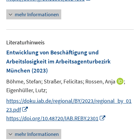
r
e
n
ö
r
n
mehr Informationen
f
ö
e
f
f
u
n
f
e
e
n
Literaturhinweis
m
n
e
F
Entwicklung von Beschäftigung und
n
e
Arbeitslosigkeit im Arbeitsagenturbezirk
n
München
(2023)
s
t
I
Böhme, Stefan;
Straßer, Felicitas;
Rossen, Anja
;
e
n
Eigenhüller, Lutz;
r
n
https://doku.iab.de/regional/BY/2023/regional_by_01
ö
e
I
23.pdf
f
u
n
I
f
https://doi.org/10.48720/IAB.REBY.2301
e
n
n
n
m
e
n
e
F
mehr Informationen
u
e