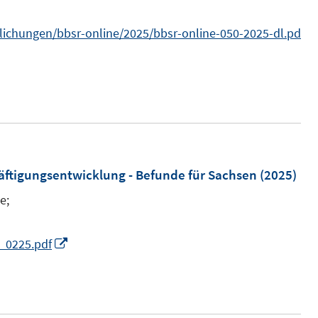
n
t
n
lichungen/bbsr-online/2025/bbsr-online-050-2025-dl.pd
e
e
r
u
ö
e
f
m
f
F
n
e
e
n
häftigungsentwicklung - Befunde für Sachsen
(2025)
n
s
e;
t
e
I
s_0225.pdf
r
n
ö
n
f
e
f