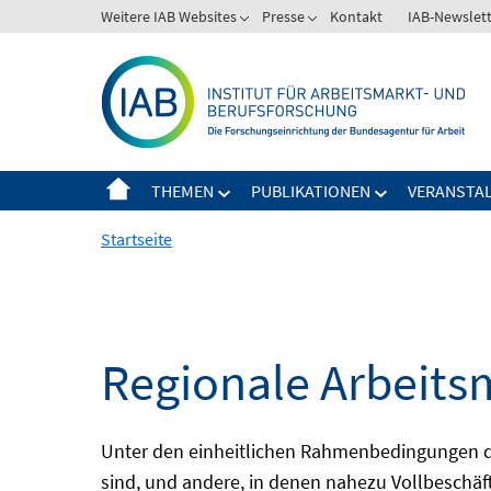
Springe
Weitere IAB Websites
Presse
Kontakt
IAB-Newslet
zum
Inhalt
THEMEN
PUBLIKATIONEN
VERANSTA
Startseite
Regionale Arbeits
Unter den einheitlichen Rahmenbedingungen der
sind, und andere, in denen nahezu Vollbeschäft