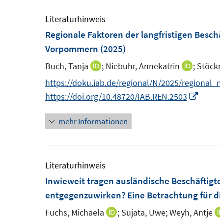
e
e
m
m
Literaturhinweis
F
F
Regionale Faktoren der langfristigen Besc
e
e
Vorpommern
(2025)
n
n
Buch, Tanja
;
Niebuhr, Annekatrin
;
Stöck
I
I
s
s
n
n
https://doku.iab.de/regional/N/2025/regional_
t
t
n
n
I
https://doi.org/10.48720/IAB.REN.2503
e
e
e
e
n
r
r
mehr Informationen
u
u
n
ö
ö
e
e
e
f
f
m
m
u
f
f
F
F
e
Literaturhinweis
n
n
e
e
m
Inwieweit tragen ausländische Beschäftigt
e
e
n
n
F
entgegenzuwirken? Eine Betrachtung für d
n
n
s
s
e
Fuchs, Michaela
;
Sujata, Uwe;
Weyh, Antje
I
t
t
n