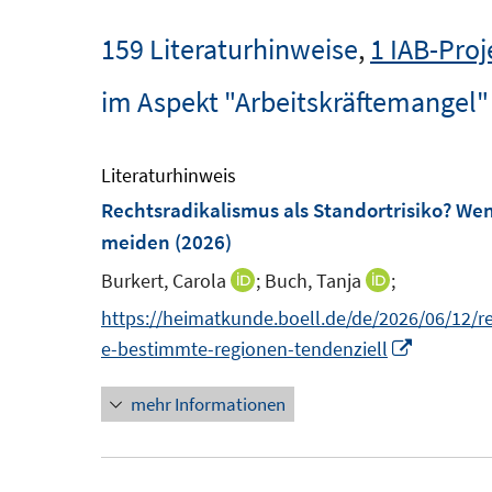
159 Literaturhinweise
,
1 IAB-Proj
im Aspekt "Arbeitskräftemangel"
Literaturhinweis
Rechtsradikalismus als Standortrisiko? We
meiden
(2026)
Burkert, Carola
;
Buch, Tanja
;
I
I
n
n
https://heimatkunde.boell.de/de/2026/06/12/re
n
n
I
e-bestimmte-regionen-tendenziell
e
e
n
mehr Informationen
u
u
n
e
e
e
m
m
u