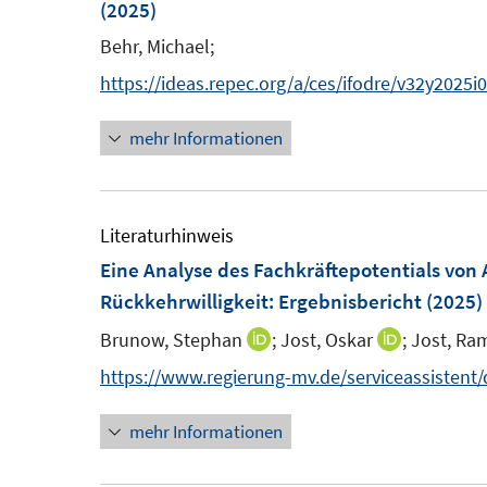
n
(2025)
n
s
Behr, Michael;
t
https://ideas.repec.org/a/ces/ifodre/v32y2025
e
r
mehr Informationen
ö
f
f
Literaturhinweis
n
Eine Analyse des Fachkräftepotentials v
e
Rückkehrwilligkeit
:
Ergebnisbericht
(2025)
n
Brunow, Stephan
;
Jost, Oskar
;
Jost, Ra
I
I
n
n
https://www.regierung-mv.de/serviceassisten
n
n
mehr Informationen
e
e
u
u