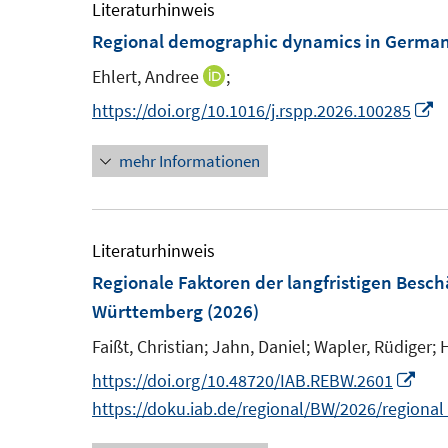
F
F
e
Literaturhinweis
e
e
m
Regional demographic dynamics in Germany
n
n
F
Ehlert, Andree
;
I
s
s
e
n
I
https://doi.org/10.1016/j.rspp.2026.100285
t
t
n
n
n
e
e
s
mehr Informationen
e
n
r
r
t
u
e
ö
ö
e
e
u
f
f
r
m
e
Literaturhinweis
f
f
ö
F
Regionale Faktoren der langfristigen Besc
n
n
f
e
F
Württemberg
(2026)
e
e
f
n
e
n
n
n
Faißt, Christian;
Jahn, Daniel;
Wapler, Rüdiger;
s
n
e
I
https://doi.org/10.48720/IAB.REBW.2601
t
s
n
n
https://doku.iab.de/regional/BW/2026/regiona
e
t
n
r
e