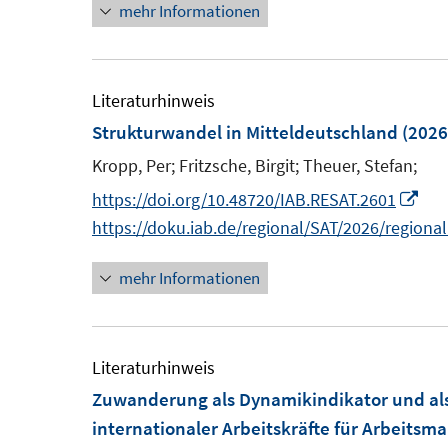
mehr Informationen
e
ö
r
u
f
ö
e
f
f
m
Literaturhinweis
n
f
F
Strukturwandel in Mitteldeutschland
(2026
e
n
e
n
Kropp, Per;
Fritzsche, Birgit;
Theuer, Stefan;
e
n
n
I
https://doi.org/10.48720/IAB.RESAT.2601
s
n
https://doku.iab.de/regional/SAT/2026/regiona
t
n
e
mehr Informationen
e
r
u
ö
e
f
m
Literaturhinweis
f
F
Zuwanderung als Dynamikindikator und als
n
e
internationaler Arbeitskräfte für Arbeits
e