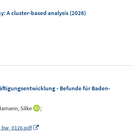
: A cluster-based analysis
(2026)
m
häftigungsentwicklung - Befunde für Baden-
Hamann, Silke
;
I
n
n
I
l_bw_0126.pdf
e
n