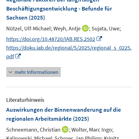
t
e
r
r
Beschäftigungsentwicklung - Befunde für
e
n
ö
ö
r
Sachsen
(2025)
s
f
f
ö
t
I
Nützel, Ulf-Michael;
f
Weyh, Antje
;
Sujata, Uwe;
f
f
e
n
n
n
I
f
https://doi.org/10.48720/IAB.RES.2502
r
n
e
e
n
n
https://doku.iab.de/regional/S/2025/regional_s_0225.
ö
e
n
n
n
e
I
pdf
f
u
e
n
n
f
e
u
n
n
mehr Informationen
m
e
e
e
F
m
u
n
e
F
e
n
e
Literaturhinweis
m
s
n
F
Auswirkungen der Binnenwanderung auf die
t
s
e
e
regionalen Arbeitsmärkte
(2025)
t
n
r
e
I
Schneemann, Christian
;
Wolter, Marc Ingo;
s
ö
r
n
t
Kalinowski, Michael;
Schroer, Jan Philipp;
Krinitz,