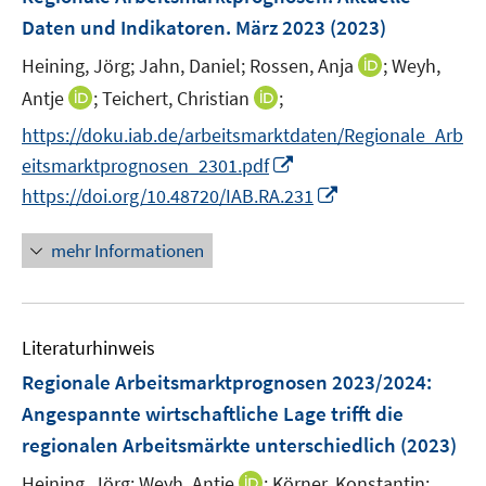
n
e
Daten und Indikatoren. März 2023
(2023)
n
I
Heining, Jörg;
Jahn, Daniel;
Rossen, Anja
;
Weyh,
s
n
t
I
I
Antje
;
Teichert, Christian
;
n
e
n
n
https://doku.iab.de/arbeitsmarktdaten/Regionale_Arb
e
r
n
n
I
eitsmarktprognosen_2301.pdf
u
ö
e
e
n
I
e
https://doi.org/10.48720/IAB.RA.231
f
u
u
n
n
m
f
e
e
e
n
F
n
mehr Informationen
m
m
u
e
e
e
F
F
e
u
n
n
e
e
m
e
s
n
n
F
Literaturhinweis
m
t
s
s
e
F
e
Regionale Arbeitsmarktprognosen 2023/2024:
t
t
n
e
r
e
e
Angespannte wirtschaftliche Lage trifft die
s
n
ö
r
r
regionalen Arbeitsmärkte unterschiedlich
(2023)
t
s
f
ö
ö
e
t
f
I
Heining, Jörg;
Weyh, Antje
;
Körner, Konstantin;