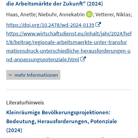
r
e
e
die Arbeitsmärkte der Zukunft"
(2024)
n
f
ö
n
r
e
n
I
Haas, Anette;
Niebuhr, Annekatrin
;
Vetterer, Niklas;
f
ö
n
e
n
f
I
https://doi.org/10.2478/wd-2024-0139
f
n
n
n
n
f
https://www.wirtschaftsdienst.eu/inhalt/jahr/2024/hef
e
e
n
n
t/8/beitrag/regionale-arbeitsmaerkte-unter-transfor
u
n
e
e
mationsdruck-unterschiedliche-herausforderungen-u
e
u
n
I
m
nd-anpassungspotenziale.html
e
n
F
m
n
e
mehr Informationen
F
e
n
e
u
s
n
e
t
s
Literaturhinweis
m
e
t
F
r
Kleinräumige Bevölkerungsprojektionen
:
e
e
ö
r
Bedeutung, Herausforderungen, Potenziale
n
f
ö
(2024)
s
f
f