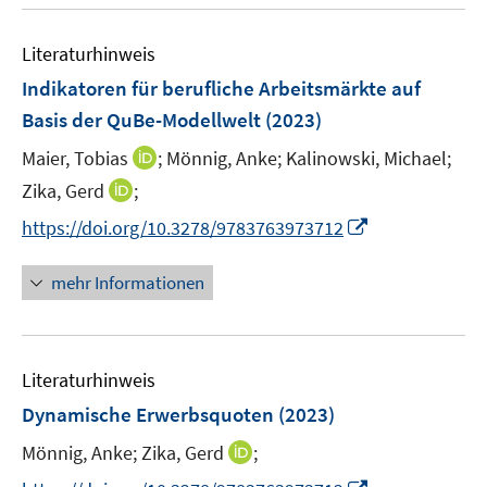
u
n
e
e
n
f
e
n
n
e
n
Literaturhinweis
m
n
e
F
Indikatoren für berufliche Arbeitsmärkte auf
n
e
Basis der QuBe-Modellwelt
(2023)
n
I
Maier, Tobias
;
Mönnig, Anke;
Kalinowski, Michael;
s
n
t
I
Zika, Gerd
;
n
e
n
I
https://doi.org/10.3278/9783763973712
e
r
n
n
u
ö
e
n
mehr Informationen
e
f
u
e
m
f
e
u
F
n
m
e
e
e
F
Literaturhinweis
m
n
n
e
F
Dynamische Erwerbsquoten
(2023)
s
n
e
t
s
I
Mönnig, Anke;
Zika, Gerd
;
n
e
t
n
s
I