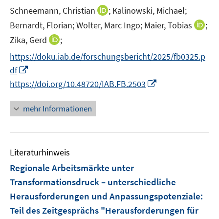
e
e
e
n
I
Schneemann, Christian
;
Kalinowski, Michael;
n
n
r
e
n
I
Bernardt, Florian;
Wolter, Marc Ingo;
Maier, Tobias
;
ö
n
n
n
I
Zika, Gerd
;
f
e
n
n
f
https://doku.iab.de/forschungsbericht/2025/fb0325.p
u
e
n
n
I
e
df
u
e
e
n
m
I
e
https://doi.org/10.48720/IAB.FB.2503
u
n
n
F
n
m
e
e
e
n
F
mehr Informationen
m
u
n
e
e
F
e
s
u
n
e
m
t
e
s
n
F
e
Literaturhinweis
m
t
s
e
r
F
e
Regionale Arbeitsmärkte unter
t
n
ö
e
r
e
Transformationsdruck – unterschiedliche
s
f
n
ö
r
Herausforderungen und Anpassungspotenziale
:
t
f
s
f
ö
e
n
Teil des Zeitgesprächs "Herausforderungen für
t
f
f