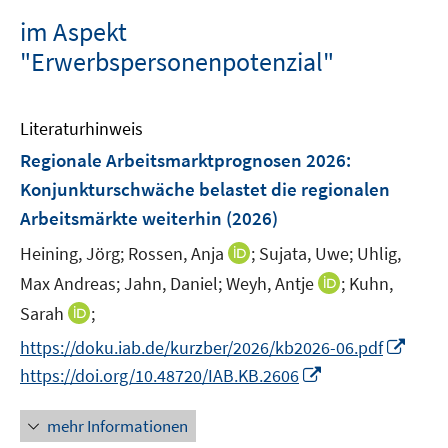
im Aspekt
"Erwerbspersonenpotenzial"
Literaturhinweis
Regionale Arbeitsmarktprognosen 2026:
Konjunkturschwäche belastet die regionalen
Arbeitsmärkte weiterhin
(2026)
I
Heining, Jörg;
Rossen, Anja
;
Sujata, Uwe;
Uhlig,
n
I
Max Andreas;
Jahn, Daniel;
Weyh, Antje
;
Kuhn,
n
n
I
Sarah
;
e
n
n
I
https://doku.iab.de/kurzber/2026/kb2026-06.pdf
u
e
n
n
e
I
https://doi.org/10.48720/IAB.KB.2606
u
e
n
m
n
e
u
e
F
n
mehr Informationen
m
e
u
e
e