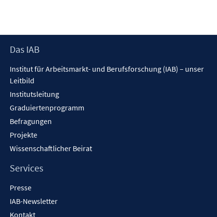
e
r
ö
f
Footer
Das IAB
f
Inhalt
n
Institut für Arbeitsmarkt- und Berufsforschung (IAB) – unser
e
Leitbild
n
Institutsleitung
Graduiertenprogramm
Befragungen
Projekte
Wissenschaftlicher Beirat
Services
Presse
IAB-Newsletter
Kontakt