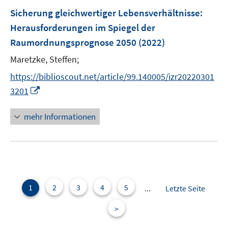
n
e
F
Sicherung gleichwertiger Lebensverhältnisse
:
n
e
Herausforderungen im Spiegel der
s
n
Raumordnungsprognose 2050
t
(2022)
s
e
t
Maretzke, Steffen;
r
e
https://biblioscout.net/article/99.140005/izr20220301
ö
r
I
3201
f
ö
n
f
f
n
n
mehr Informationen
f
e
e
n
u
n
e
e
n
m
F
e
1
2
3
4
5
...
Letzte Seite
n
>
s
t