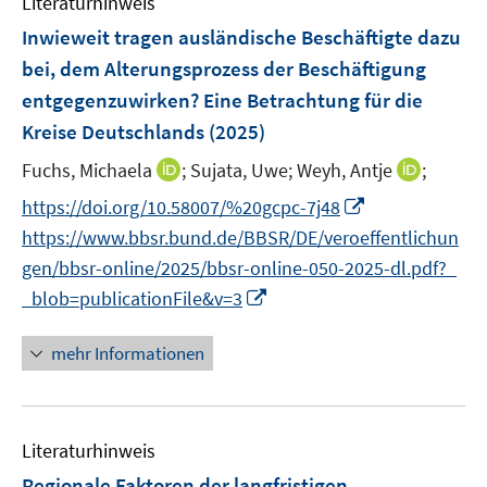
Literaturhinweis
m
t
t
e
F
e
e
Inwieweit tragen ausländische Beschäftigte dazu
n
e
r
r
bei, dem Alterungsprozess der Beschäftigung
s
n
ö
ö
entgegenzuwirken? Eine Betrachtung für die
t
s
f
f
e
Kreise Deutschlands
(2025)
t
f
f
r
e
n
n
I
I
Fuchs, Michaela
;
Sujata, Uwe;
Weyh, Antje
;
ö
r
e
e
n
n
I
https://doi.org/10.58007/%20gcpc-7j48
f
ö
n
n
n
n
n
f
https://www.bbsr.bund.de/BBSR/DE/veroeffentlichun
f
e
e
n
n
f
gen/bbsr-online/2025/bbsr-online-050-2025-dl.pdf?_
u
u
e
e
n
I
_blob=publicationFile&v=3
e
e
u
n
e
n
m
m
e
n
n
F
F
mehr Informationen
m
e
e
e
F
u
n
n
e
e
s
s
n
Literaturhinweis
m
t
t
s
F
e
e
Regionale Faktoren der langfristigen