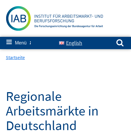
Springe
zum
Inhalt
Suchen nach:
≡
English
Menü
✘
Startseite
Regionale
Arbeitsmärkte in
Deutschland