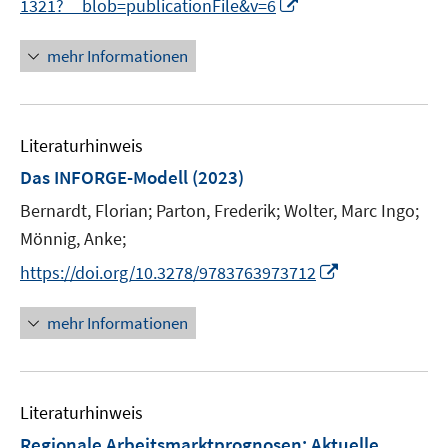
I
1321?__blob=publicationFile&v=6
e
f
n
n
n
m
f
n
F
mehr Informationen
n
e
e
e
u
n
n
e
s
Literaturhinweis
m
t
F
e
Das INFORGE-Modell
(2023)
e
r
Bernardt, Florian;
Parton, Frederik;
Wolter, Marc Ingo;
n
ö
Mönnig, Anke;
s
f
t
I
f
https://doi.org/10.3278/9783763973712
e
n
n
r
n
e
mehr Informationen
ö
e
n
f
u
f
e
n
Literaturhinweis
m
e
F
Regionale Arbeitsmarktprognosen
:
Aktuelle