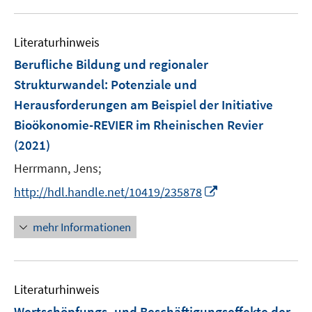
e
e
f
u
n
n
m
m
f
e
F
F
n
Literaturhinweis
m
e
e
e
F
Berufliche Bildung und regionaler
n
n
n
e
Strukturwandel: Potenziale und
s
s
n
Herausforderungen am Beispiel der Initiative
t
t
s
e
e
Bioökonomie-REVIER im Rheinischen Revier
t
r
r
e
(2021)
ö
ö
r
Herrmann, Jens;
f
f
ö
f
f
I
http://hdl.handle.net/10419/235878
f
n
n
n
f
e
e
n
n
mehr Informationen
n
n
e
e
u
n
e
Literaturhinweis
m
F
Wertschöpfungs- und Beschäftigungseffekte der