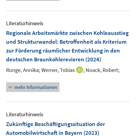
e
n
u
e
e
n
Literaturhinweis
m
F
Regionale Arbeitsmärkte zwischen Kohleausstieg
e
und Strukturwandel
:
Betroffenheit als Kriterium
n
zur Förderung räumlicher Entwicklung in den
s
deutschen Braunkohlerevieren
(2024)
t
e
I
Runge, Annika;
Werner, Tobias
;
Noack, Robert;
r
n
ö
n
mehr Informationen
f
e
f
u
n
e
e
m
Literaturhinweis
n
F
Zukünftige Beschäftigungssituation der
e
Automobilwirtschaft in Bayern
(2023)
n