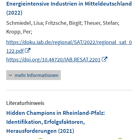
F
Energieintensive Industrien in Mitteldeutschland
e
(2022)
n
Schmiedel, Lisa;
Fritzsche, Birgit;
Theuer, Stefan;
s
t
Kropp, Per;
e
https://doku.iab.de/regional/SAT/2022/regional_sat_0
r
I
122.pdf
ö
n
I
https://doi.org/10.48720/IAB.RESAT.2201
f
n
n
f
e
n
mehr Informationen
n
u
e
e
e
u
n
m
e
F
Literaturhinweis
m
e
F
Hidden Champions in Rheinland-Pfalz
:
n
e
Identifikation, Erfolgsfaktoren,
s
n
Herausforderungen
(2021)
t
s