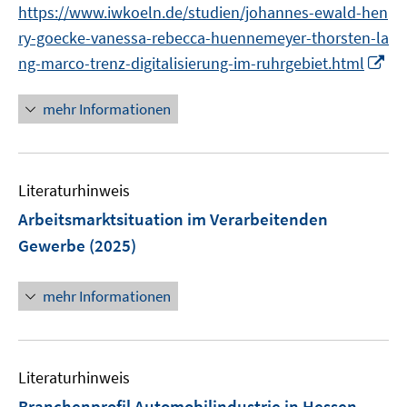
https://www.iwkoeln.de/studien/johannes-ewald-hen
f
f
ö
f
f
ry-goecke-vanessa-rebecca-huennemeyer-thorsten-la
f
n
n
I
ng-marco-trenz-digitalisierung-im-ruhrgebiet.html
f
e
e
n
n
n
n
n
e
mehr Informationen
e
n
u
e
Literaturhinweis
m
F
Arbeitsmarktsituation im Verarbeitenden
e
Gewerbe
(2025)
n
s
mehr Informationen
t
e
r
ö
Literaturhinweis
f
Branchenprofil Automobilindustrie in Hessen