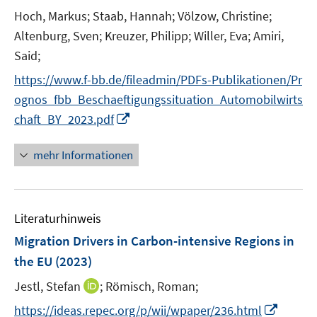
s
Hoch, Markus;
Staab, Hannah;
Völzow, Christine;
t
Altenburg, Sven;
Kreuzer, Philipp;
Willer, Eva;
Amiri,
e
Said;
r
https://www.f-bb.de/fileadmin/PDFs-Publikationen/Pr
ö
ognos_fbb_Beschaeftigungssituation_Automobilwirts
f
I
f
chaft_BY_2023.pdf
n
n
n
e
mehr Informationen
e
n
u
e
Literaturhinweis
m
F
Migration Drivers in Carbon-intensive Regions in
e
the EU
(2023)
n
I
Jestl, Stefan
;
Römisch, Roman;
s
n
t
I
https://ideas.repec.org/p/wii/wpaper/236.html