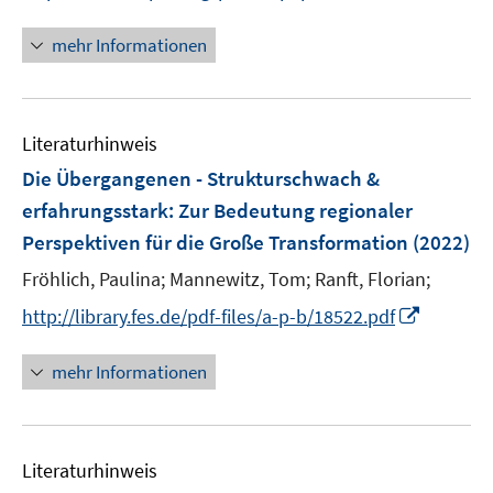
n
e
n
e
r
n
mehr Informationen
u
ö
e
e
f
u
m
f
e
F
n
Literaturhinweis
m
e
e
F
Die Übergangenen - Strukturschwach &
n
n
e
erfahrungsstark
:
Zur Bedeutung regionaler
s
n
Perspektiven für die Große Transformation
t
(2022)
s
e
t
Fröhlich, Paulina;
Mannewitz, Tom;
Ranft, Florian;
r
e
I
http://library.fes.de/pdf-files/a-p-b/18522.pdf
ö
r
n
f
ö
n
mehr Informationen
f
f
e
n
f
u
e
n
e
n
e
Literaturhinweis
m
n