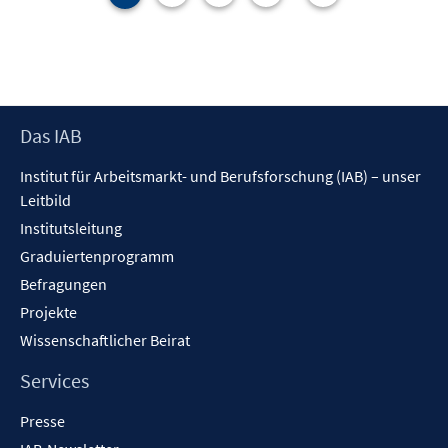
n
s
t
e
r
Footer
Das IAB
ö
Inhalt
f
Institut für Arbeitsmarkt- und Berufsforschung (IAB) – unser
f
Leitbild
n
Institutsleitung
e
n
Graduiertenprogramm
Befragungen
Projekte
Wissenschaftlicher Beirat
Services
Presse