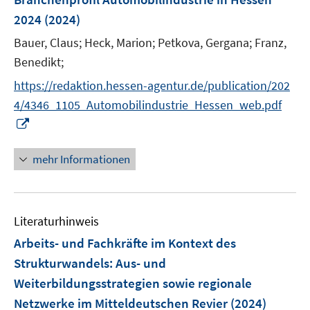
f
n
2024
(2024)
e
Bauer, Claus;
Heck, Marion;
Petkova, Gergana;
Franz,
n
Benedikt;
https://redaktion.hessen-agentur.de/publication/202
4/4346_1105_Automobilindustrie_Hessen_web.pdf
I
n
n
mehr Informationen
e
u
e
Literaturhinweis
m
F
Arbeits- und Fachkräfte im Kontext des
e
Strukturwandels
:
Aus- und
n
Weiterbildungsstrategien sowie regionale
s
Netzwerke im Mitteldeutschen Revier
(2024)
t