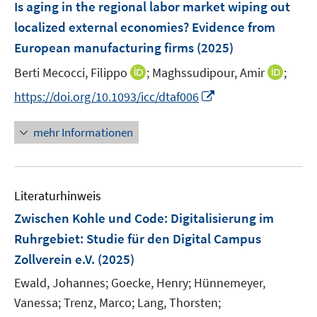
F
Is aging in the regional labor market wiping out
s
e
localized external economies? Evidence from
t
n
e
European manufacturing firms
(2025)
s
r
t
I
I
Berti Mecocci, Filippo
;
Maghssudipour, Amir
;
ö
e
n
n
I
f
https://doi.org/10.1093/icc/dtaf006
r
n
n
n
f
ö
e
e
n
n
mehr Informationen
f
u
u
e
e
f
e
e
u
n
n
m
m
e
e
F
F
Literaturhinweis
m
n
e
e
F
Zwischen Kohle und Code: Digitalisierung im
n
n
e
Ruhrgebiet
:
Studie für den Digital Campus
s
s
n
Zollverein e.V.
(2025)
t
t
s
e
e
t
Ewald, Johannes;
Goecke, Henry;
Hünnemeyer,
r
r
e
Vanessa;
Trenz, Marco;
Lang, Thorsten;
ö
ö
r