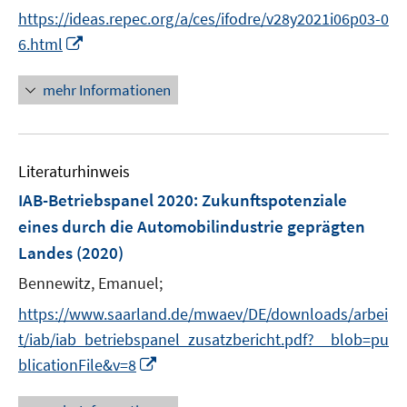
e
https://ideas.repec.org/a/ces/ifodre/v28y2021i06p03-0
r
I
6.html
ö
n
f
n
mehr Informationen
f
e
n
u
e
e
n
Literaturhinweis
m
F
IAB-Betriebspanel 2020
:
Zukunftspotenziale
e
eines durch die Automobilindustrie geprägten
n
Landes
(2020)
s
t
Bennewitz, Emanuel;
e
https://www.saarland.de/mwaev/DE/downloads/arbei
r
t/iab/iab_betriebspanel_zusatzbericht.pdf?__blob=pu
ö
I
blicationFile&v=8
f
n
f
n