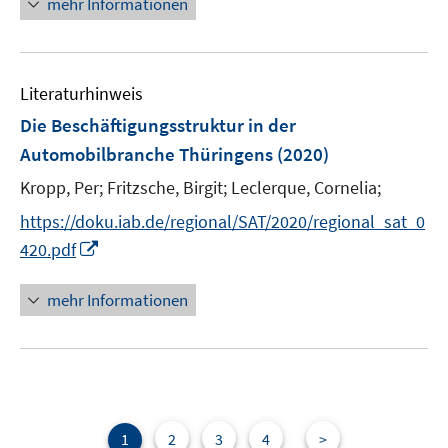
mehr Informationen
n
e
e
u
n
e
Literaturhinweis
m
F
Die Beschäftigungsstruktur in der
e
Automobilbranche Thüringens
(2020)
n
Kropp, Per;
Fritzsche, Birgit;
Leclerque, Cornelia;
s
t
https://doku.iab.de/regional/SAT/2020/regional_sat_0
e
I
420.pdf
r
n
ö
n
mehr Informationen
f
e
f
u
n
e
e
m
n
F
e
1
2
3
4
>