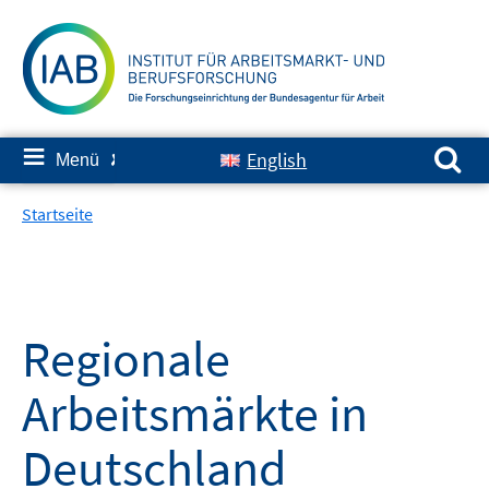
Springe
zum
Inhalt
Suchen nach:
≡
English
Menü
✘
Startseite
Regionale
Arbeitsmärkte in
Deutschland