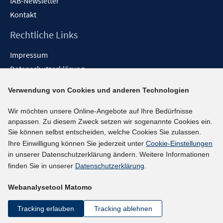
IAB-Newsletter
Kontakt
Rechtliche Links
Impressum
Datenschutzerklärung
Erklärung zur Barrierefreiheit
Verwendung von Cookies und anderen Technologien
Barrieren melden
Wir möchten unsere Online-Angebote auf Ihre Bedürfnisse
Social-Media-Kanäle
anpassen. Zu diesem Zweck setzen wir sogenannte Cookies ein.
Sie können selbst entscheiden, welche Cookies Sie zulassen.
BlueSky
Ihre Einwilligung können Sie jederzeit unter
Cookie-Einstellungen
YouTube
in unserer Datenschutzerklärung ändern. Weitere Informationen
LinkedIn
finden Sie in unserer
Datenschutzerklärung
.
XING
Webanalysetool Matomo
kununu
Netiquette
Tracking erlauben
Tracking ablehnen