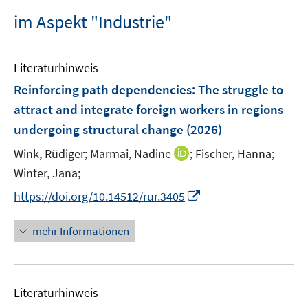
im Aspekt "Industrie"
Literaturhinweis
Reinforcing path dependencies: The struggle to
attract and integrate foreign workers in regions
undergoing structural change
(2026)
I
Wink, Rüdiger;
Marmai, Nadine
;
Fischer, Hanna;
n
Winter, Jana;
n
I
https://doi.org/10.14512/rur.3405
e
n
u
n
mehr Informationen
e
e
m
u
F
e
e
Literaturhinweis
m
n