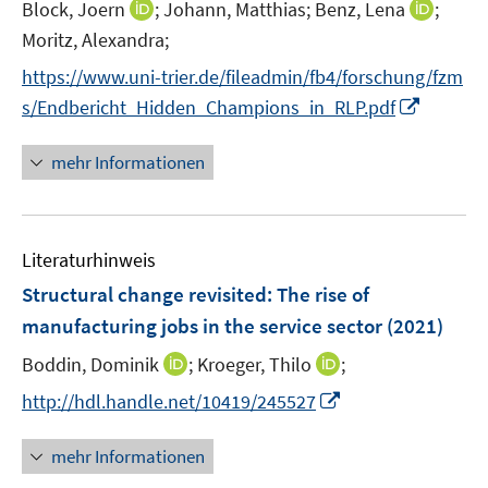
e
t
I
I
Block, Joern
;
Johann, Matthias;
Benz, Lena
;
r
e
n
n
Moritz, Alexandra;
ö
r
n
n
https://www.uni-trier.de/fileadmin/fb4/forschung/fzm
f
ö
e
e
I
f
s/Endbericht_Hidden_Champions_in_RLP.pdf
f
u
u
n
n
f
e
e
n
e
n
mehr Informationen
m
m
e
n
e
F
F
u
n
e
e
e
n
n
Literaturhinweis
m
s
s
F
Structural change revisited: The rise of
t
t
e
e
e
manufacturing jobs in the service sector
(2021)
n
r
r
I
I
Boddin, Dominik
;
Kroeger, Thilo
;
s
ö
ö
n
n
t
I
f
f
http://hdl.handle.net/10419/245527
n
n
e
n
f
f
e
e
r
n
n
n
mehr Informationen
u
u
ö
e
e
e