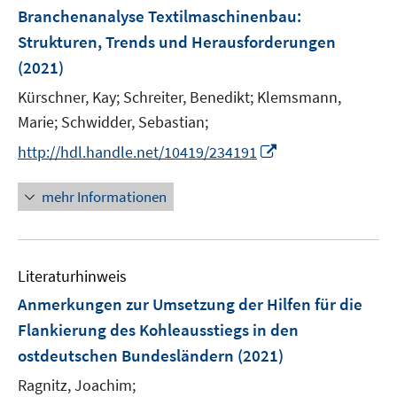
F
Branchenanalyse Textilmaschinenbau
:
e
Strukturen, Trends und Herausforderungen
n
(2021)
s
t
Kürschner, Kay;
Schreiter, Benedikt;
Klemsmann,
e
Marie;
Schwidder, Sebastian;
r
I
http://hdl.handle.net/10419/234191
ö
n
f
n
mehr Informationen
f
e
n
u
e
e
n
Literaturhinweis
m
F
Anmerkungen zur Umsetzung der Hilfen für die
e
Flankierung des Kohleausstiegs in den
n
ostdeutschen Bundesländern
(2021)
s
t
Ragnitz, Joachim;