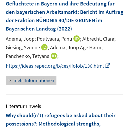
e
Geflüchtete in Bayern und ihre Bedeutung für
s
n
den bayerischen Arbeitsmarkt
t
:
Bericht im Auftrag
s
e
der Fraktion BÜNDNIS 90/DIE GRÜNEN im
t
r
e
Bayerischen Landtag
(2022)
ö
r
I
Adema, Joop;
Poutvaara, Panu
;
Albrecht, Clara;
f
ö
n
f
I
Giesing, Yvonne
;
Adema, Joop Age Harm;
f
n
n
n
f
I
Panchenko, Tetyana
;
e
e
n
n
n
I
https://ideas.repec.org/b/ces/ifofob/136.html
u
n
e
e
n
n
e
u
n
e
n
m
mehr Informationen
e
u
e
F
m
e
u
e
F
m
e
n
e
F
Literaturhinweis
m
s
n
e
F
t
Why should(n't) refugees be asked about their
s
n
e
e
t
possessions?
:
Methodological strengths,
s
n
r