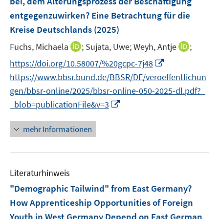
bei, dem Alterungsprozess der Beschäftigung
n
entgegenzuwirken? Eine Betrachtung für die
s
Kreise Deutschlands
(2025)
t
e
I
I
Fuchs, Michaela
;
Sujata, Uwe;
Weyh, Antje
;
r
n
n
I
https://doi.org/10.58007/%20gcpc-7j48
ö
n
n
n
https://www.bbsr.bund.de/BBSR/DE/veroeffentlichun
f
e
e
n
f
gen/bbsr-online/2025/bbsr-online-050-2025-dl.pdf?_
u
u
e
n
I
_blob=publicationFile&v=3
e
e
u
e
n
m
m
e
n
n
F
F
mehr Informationen
m
e
e
e
F
u
n
n
e
e
s
s
n
Literaturhinweis
m
t
t
s
F
e
e
"Demographic Tailwind" from East Germany?
t
e
r
r
How Apprenticeship Opportunities of Foreign
e
n
ö
ö
r
Youth in West Germany Depend on East German