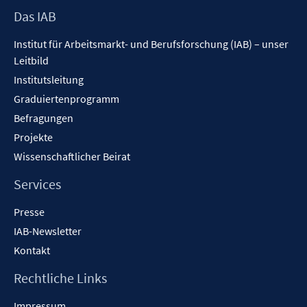
f
Footer
Das IAB
ö
f
Inhalt
f
n
Institut für Arbeitsmarkt- und Berufsforschung (IAB) – unser
f
e
Leitbild
n
n
Institutsleitung
e
n
Graduiertenprogramm
Befragungen
Projekte
Wissenschaftlicher Beirat
Services
Presse
IAB-Newsletter
Kontakt
Rechtliche Links
Impressum