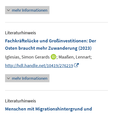
n
n
n
f
e
e
n
mehr Informationen
f
u
n
e
n
e
u
e
m
e
n
F
Literaturhinweis
m
e
F
Fachkräftelücke und Großinvestitionen: Der
n
e
Osten braucht mehr Zuwanderung
(2023)
s
n
t
I
Iglesias, Simon Gerards
;
Maaßen, Lennart;
s
e
n
t
I
http://hdl.handle.net/10419/276219
r
n
e
n
ö
e
r
n
mehr Informationen
f
u
ö
e
f
e
f
u
n
m
f
e
e
F
n
Literaturhinweis
m
n
e
e
F
Menschen mit Migrationshintergrund und
n
n