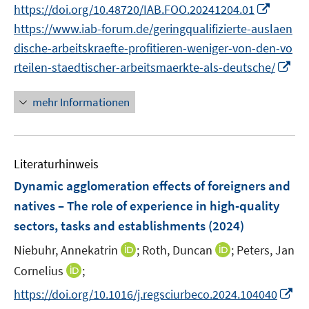
n
I
https://doi.org/10.48720/IAB.FOO.20241204.01
f
ö
e
e
n
n
f
https://www.iab-forum.de/geringqualifizierte-auslaen
f
u
u
e
n
n
f
e
e
dische-arbeitskraefte-profitieren-weniger-von-den-vo
u
e
e
n
m
m
I
rteilen-staedtischer-arbeitsmaerkte-als-deutsche/
e
u
n
e
F
F
n
m
e
n
e
e
n
F
mehr Informationen
m
n
n
e
e
F
s
s
u
n
e
t
t
e
s
n
e
e
Literaturhinweis
m
t
s
r
r
F
e
Dynamic agglomeration effects of foreigners and
t
ö
ö
e
r
natives – The role of experience in high-quality
e
f
f
n
ö
r
sectors, tasks and establishments
(2024)
f
f
s
f
ö
n
n
t
I
I
Niebuhr, Annekatrin
f
;
Roth, Duncan
;
Peters, Jan
f
e
e
e
n
n
n
I
Cornelius
;
f
n
n
r
n
n
e
n
n
I
https://doi.org/10.1016/j.regsciurbeco.2024.104040
ö
e
e
n
n
e
n