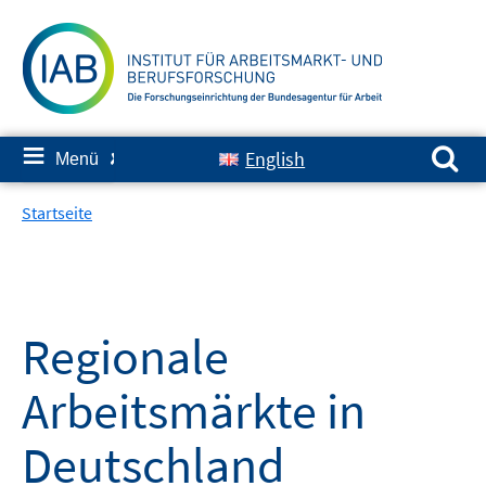
Springe
zum
Inhalt
Suchen nach:
≡
English
Menü
✘
Startseite
Regionale
Arbeitsmärkte in
Deutschland