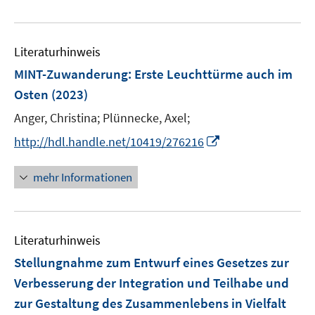
e
e
u
n
e
Literaturhinweis
m
F
MINT-Zuwanderung: Erste Leuchttürme auch im
e
Osten
(2023)
n
Anger, Christina;
Plünnecke, Axel;
s
t
I
http://hdl.handle.net/10419/276216
e
n
r
n
mehr Informationen
ö
e
f
u
f
e
n
Literaturhinweis
m
e
F
Stellungnahme zum Entwurf eines Gesetzes zur
n
e
Verbesserung der Integration und Teilhabe und
n
zur Gestaltung des Zusammenlebens in Vielfalt
s