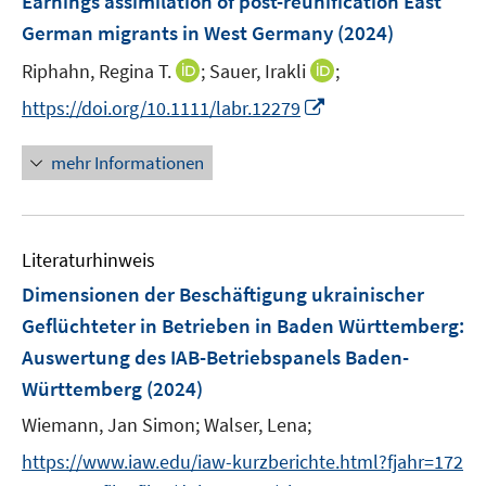
Earnings assimilation of post-reunification East
n
e
German migrants in West Germany
(2024)
s
n
t
I
I
Riphahn, Regina T.
;
Sauer, Irakli
;
s
e
n
n
t
I
https://doi.org/10.1111/labr.12279
r
n
n
e
n
ö
e
e
r
n
mehr Informationen
f
u
u
ö
e
f
e
e
f
u
n
m
m
f
e
e
F
F
n
Literaturhinweis
m
n
e
e
e
F
Dimensionen der Beschäftigung ukrainischer
n
n
n
e
Geflüchteter in Betrieben in Baden Württemberg
:
s
s
n
Auswertung des IAB-Betriebspanels Baden-
t
t
s
e
e
Württemberg
(2024)
t
r
r
e
Wiemann, Jan Simon;
Walser, Lena;
ö
ö
r
f
f
https://www.iaw.edu/iaw-kurzberichte.html?fjahr=172
ö