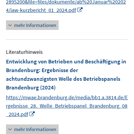
f
f
2895200&file=files/dokumente/ab%20Januar%20202
f
n
n
I
f
4/iaw-kurzbericht_01_2024.pdf
e
e
n
n
n
n
n
e
mehr Informationen
e
n
u
e
Literaturhinweis
m
F
Entwicklung von Betrieben und Beschäftigung in
e
Brandenburg
:
Ergebnisse der
n
achtundzwanzigsten Welle des Betriebspanels
s
Brandenburg
(2024)
t
e
https://mwae.brandenburg.de/media/bb1.a.3814.de/E
r
rgebnisse_28._Welle_Betriebspanel_Brandenburg_08
ö
I
_2024.pdf
f
n
f
n
mehr Informationen
n