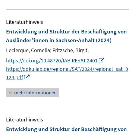
e
e
u
n
e
Literaturhinweis
m
F
Entwicklung und Struktur der Beschäftigung von
e
Ausländer*innen in Sachsen-Anhalt
(2024)
n
Leclerque, Cornelia;
Fritzsche, Birgit;
s
t
I
https://doi.org/10.48720/IAB.RESAT.2401
e
n
https://doku.iab.de/regional/SAT/2024/regional_sat_0
r
n
I
124.pdf
ö
e
n
f
u
n
mehr Informationen
f
e
e
n
m
u
e
F
e
n
e
Literaturhinweis
m
n
F
Entwicklung und Struktur der Beschäftigung von
s
e