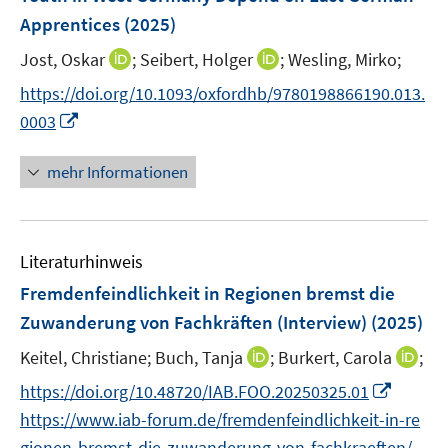
s
f
f
ö
Apprentices
(2025)
t
f
f
f
e
n
n
I
I
Jost, Oskar
;
Seibert, Holger
;
Wesling, Mirko;
f
r
e
e
n
n
n
https://doi.org/10.1093/oxfordhb/9780198866190.013.
ö
n
n
n
n
e
I
0003
f
e
e
n
n
f
u
u
n
n
mehr Informationen
e
e
e
e
m
m
u
n
F
F
e
e
e
Literaturhinweis
m
n
n
F
Fremdenfeindlichkeit in Regionen bremst die
s
s
e
Zuwanderung von Fachkräften (Interview)
(2025)
t
t
n
e
e
I
I
Keitel, Christiane;
Buch, Tanja
;
Burkert, Carola
;
s
r
r
n
n
t
I
https://doi.org/10.48720/IAB.FOO.20250325.01
ö
ö
n
n
e
n
f
f
https://www.iab-forum.de/fremdenfeindlichkeit-in-re
e
e
r
n
f
f
gionen-bremst-die-zuwanderung-von-fachkraeften/