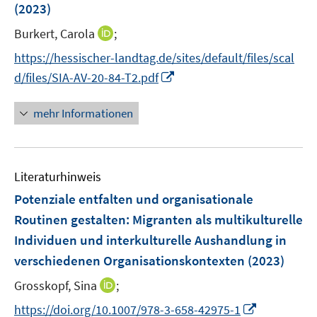
(2023)
t
e
I
Burkert, Carola
;
r
n
https://hessischer-landtag.de/sites/default/files/scal
ö
n
I
d/files/SIA-AV-20-84-T2.pdf
f
e
n
f
u
n
n
mehr Informationen
e
e
e
m
u
n
F
e
e
Literaturhinweis
m
n
F
Potenziale entfalten und organisationale
s
e
Routinen gestalten
:
Migranten als multikulturelle
t
n
e
Individuen und interkulturelle Aushandlung in
s
r
verschiedenen Organisationskontexten
(2023)
t
ö
e
I
Grosskopf, Sina
;
f
r
n
f
I
https://doi.org/10.1007/978-3-658-42975-1
ö