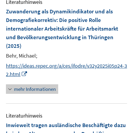
F
Literaturhinweis
m
t
s
e
F
e
Zuwanderung als Dynamikindikator und als
t
n
e
r
e
Demografiekorrektiv
:
Die positive Rolle
s
n
ö
r
internationaler Arbeitskräfte für Arbeitsmarkt
t
s
f
ö
e
und Bevölkerungsentwicklung in Thüringen
t
f
f
r
e
(2025)
n
f
ö
r
e
n
Behr, Michael;
f
ö
n
e
f
https://ideas.repec.org/a/ces/ifodre/v32y2025i05p24-3
f
n
n
I
f
2.html
e
n
n
n
n
e
mehr Informationen
e
n
u
e
Literaturhinweis
m
F
Inwieweit tragen ausländische Beschäftigte dazu
e