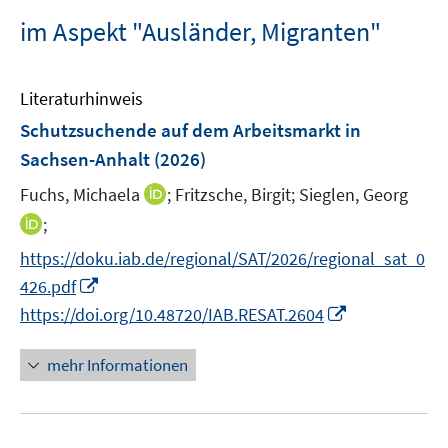
im Aspekt "Ausländer, Migranten"
Literaturhinweis
Schutzsuchende auf dem Arbeitsmarkt in
Sachsen-Anhalt
(2026)
I
Fuchs, Michaela
;
Fritzsche, Birgit;
Sieglen, Georg
n
I
;
n
n
https://doku.iab.de/regional/SAT/2026/regional_sat_0
e
n
I
426.pdf
u
e
n
I
e
https://doi.org/10.48720/IAB.RESAT.2604
u
n
n
m
e
e
n
F
mehr Informationen
m
u
e
e
F
e
u
n
e
m
e
s
n