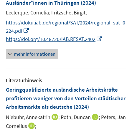
Ausländer*innen in Thüringen
(2024)
t
n
e
Leclerque, Cornelia;
Fritzsche, Birgit;
s
r
t
https://doku.iab.de/regional/SAT/2024/regional_sat_0
ö
e
I
224.pdf
f
r
n
I
https://doi.org/10.48720/IAB.RESAT.2402
f
ö
n
n
n
f
e
n
e
mehr Informationen
f
u
e
n
n
e
u
e
m
e
n
F
Literaturhinweis
m
e
F
Geringqualifizierte ausländische Arbeitskräfte
n
e
profitieren weniger von den Vorteilen städtischer
s
n
Arbeitsmärkte als deutsche
(2024)
t
s
e
t
I
I
Niebuhr, Annekatrin
;
Roth, Duncan
;
Peters, Jan
r
e
n
n
I
Cornelius
;
ö
r
n
n