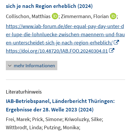
n
e
sich je nach Region erheblich
(2024)
t
s
r
e
t
I
I
Collischon, Matthias
;
Zimmermann, Florian
;
ö
r
e
n
n
f
https://www.iab-forum.de/der-equal-pay-day-unter-d
ö
r
n
n
f
er-lupe-die-lohnluecke-zwischen-maennern-und-frau
f
ö
e
e
n
I
f
en-unterscheidet-sich-je-nach-region-erheblich/
f
u
u
e
n
n
I
f
https://doi.org/10.48720/IAB.FOO.20240304.01
e
e
n
n
e
n
n
m
m
e
n
n
e
F
F
mehr Informationen
u
e
n
e
e
e
u
n
n
m
e
s
s
F
Literaturhinweis
m
t
t
e
F
e
e
IAB-Betriebspanel, Länderbericht Thüringen
:
n
e
r
r
Ergebnisse der 28. Welle 2023
(2024)
s
n
ö
ö
t
Frei, Marek;
Prick, Simone;
Kriwoluzky, Silke;
s
f
f
e
t
Wittbrodt, Linda;
Putzing, Monika;
f
f