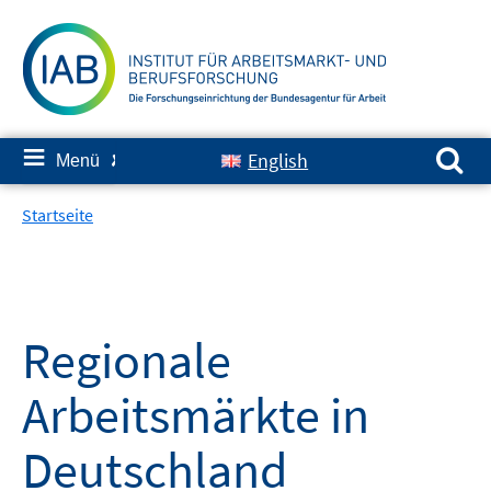
Springe
zum
Inhalt
Suchen nach:
≡
English
Menü
✘
Startseite
Regionale
Arbeitsmärkte in
Deutschland