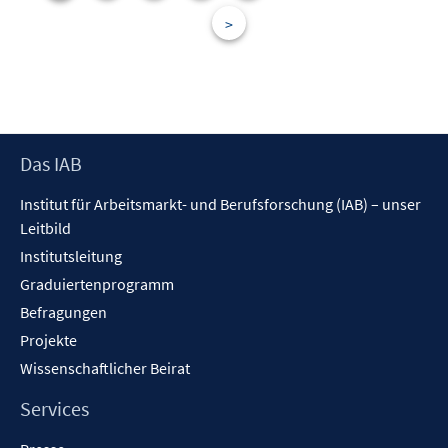
s
n
r
t
>
s
ö
e
t
f
r
e
f
ö
r
n
f
ö
e
f
f
n
Footer
Das IAB
n
f
Inhalt
e
n
Institut für Arbeitsmarkt- und Berufsforschung (IAB) – unser
n
e
Leitbild
n
Institutsleitung
Graduiertenprogramm
Befragungen
Projekte
Wissenschaftlicher Beirat
Services