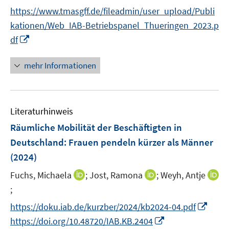
r
e
n
n
https://www.tmasgff.de/fileadmin/user_upload/Publi
ö
r
e
e
kationen/Web_IAB-Betriebspanel_Thueringen_2023.p
f
ö
n
n
I
df
f
f
n
n
f
n
e
mehr Informationen
n
e
n
e
u
n
e
Literaturhinweis
m
F
Räumliche Mobilität der Beschäftigten in
e
Deutschland: Frauen pendeln kürzer als Männer
n
(2024)
s
t
I
I
Fuchs, Michaela
;
Jost, Ramona
;
Weyh, Antje
e
n
n
;
I
r
n
n
n
I
https://doku.iab.de/kurzber/2024/kb2024-04.pdf
ö
e
e
n
n
I
https://doi.org/10.48720/IAB.KB.2404
f
u
u
e