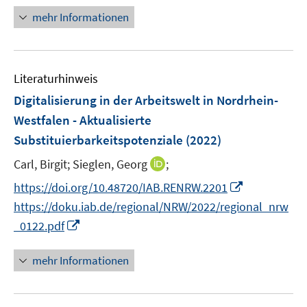
s
ö
ö
ö
r
mehr Informationen
t
f
f
f
ö
e
f
f
f
f
r
n
n
n
f
ö
e
e
e
n
Literaturhinweis
f
n
n
n
e
Digitalisierung in der Arbeitswelt in Nordrhein-
f
n
n
Westfalen - Aktualisierte
e
Substituierbarkeitspotenziale
(2022)
n
I
Carl, Birgit;
Sieglen, Georg
;
n
I
https://doi.org/10.48720/IAB.RENRW.2201
n
n
https://doku.iab.de/regional/NRW/2022/regional_nrw
e
n
I
_0122.pdf
u
e
n
e
u
n
mehr Informationen
m
e
e
F
m
u
e
F
e