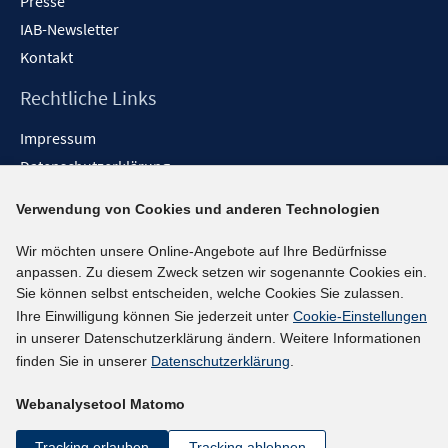
Presse
IAB-Newsletter
Kontakt
Rechtliche Links
Impressum
Datenschutzerklärung
Erklärung zur Barrierefreiheit
Verwendung von Cookies und anderen Technologien
Barrieren melden
Wir möchten unsere Online-Angebote auf Ihre Bedürfnisse
Social-Media-Kanäle
anpassen. Zu diesem Zweck setzen wir sogenannte Cookies ein.
Sie können selbst entscheiden, welche Cookies Sie zulassen.
BlueSky
Ihre Einwilligung können Sie jederzeit unter
Cookie-Einstellungen
YouTube
in unserer Datenschutzerklärung ändern. Weitere Informationen
LinkedIn
finden Sie in unserer
Datenschutzerklärung
.
XING
Webanalysetool Matomo
kununu
Netiquette
Tracking erlauben
Tracking ablehnen