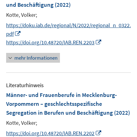
und Beschäftigung
(2022)
s
t
Kotte, Volker;
e
https://doku.iab.de/regional/N/2022/regional_n_0322.
r
I
pdf
ö
n
I
https://doi.org/10.48720/IAB.REN.2203
f
n
n
f
e
n
mehr Informationen
n
u
e
e
e
u
n
m
e
F
Literaturhinweis
m
e
F
Männer- und Frauenberufe in Mecklenburg-
n
e
Vorpommern – geschlechtsspezifische
s
n
Segregation in Berufen und Beschäftigung
(2022)
t
s
e
t
Kotte, Volker;
r
e
I
https://doi.org/10.48720/IAB.REN.2202
ö
r