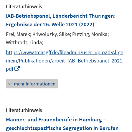
n
e
Literaturhinweis
m
s
n
F
IAB-Betriebspanel, Länderbericht Thüringen
:
t
s
e
e
Ergebnisse der 26. Welle 2021
(2022)
t
n
r
e
Frei, Marek;
Kriwoluzky, Silke;
Putzing, Monika;
s
ö
r
t
Wittbrodt, Linda;
f
ö
e
f
https://www.tmasgff.de/fileadmin/user_upload/Allge
f
r
n
mein/Publikationen/arbeit_IAB_Betriebspanel_2021.
f
ö
e
I
n
pdf
f
n
n
e
f
n
n
mehr Informationen
n
e
e
u
n
e
Literaturhinweis
m
F
Männer- und Frauenberufe in Hamburg –
e
geschlechtsspezifische Segregation in Berufen
n