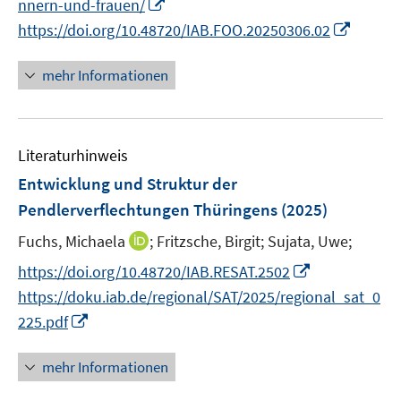
m
m
I
nnern-und-frauen/
e
F
F
n
m
I
https://doi.org/10.48720/IAB.FOO.20250306.02
e
e
n
F
n
n
n
e
e
n
mehr Informationen
s
s
u
n
e
t
t
e
s
u
e
e
m
t
e
r
r
F
Literaturhinweis
e
m
ö
ö
e
r
F
Entwicklung und Struktur der
f
f
n
ö
e
Pendlerverflechtungen Thüringens
(2025)
f
f
s
f
n
n
n
t
I
Fuchs, Michaela
;
Fritzsche, Birgit;
Sujata, Uwe;
f
s
e
e
e
n
n
t
I
https://doi.org/10.48720/IAB.RESAT.2502
n
n
r
n
e
e
n
https://doku.iab.de/regional/SAT/2025/regional_sat_0
ö
e
n
r
n
I
225.pdf
f
u
ö
e
n
f
e
f
u
n
mehr Informationen
n
m
f
e
e
e
F
n
m