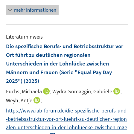
n
n
n
f
e
e
e
n
n
u
e
e
n
n
mehr Informationen
m
m
m
e
n
n
e
e
F
F
F
m
u
n
e
e
e
F
e
n
n
n
e
Literaturhinweis
m
s
s
s
n
F
Die spezifische Berufs- und Betriebsstruktur vor
t
t
t
s
e
e
e
e
Ort führt zu deutlichen regionalen
t
n
r
r
r
Unterschieden in der Lohnlücke zwischen
e
s
ö
ö
ö
r
Männern und Frauen (Serie "Equal Pay Day
t
f
f
f
ö
e
2025")
(2025)
f
f
f
f
r
n
n
n
I
I
Fuchs, Michaela
;
Wydra-Somaggio, Gabriele
;
f
ö
e
e
e
n
n
n
I
Weyh, Antje
;
f
n
n
n
n
n
e
n
f
https://www.iab-forum.de/die-spezifische-berufs-und
e
e
n
n
n
-betriebsstruktur-vor-ort-fuehrt-zu-deutlichen-region
u
u
e
e
e
e
alen-unterschieden-in-der-lohnluecke-zwischen-mae
u
n