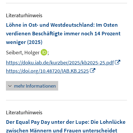
u
n
e
e
F
e
n
n
e
Literaturhinweis
m
s
n
F
Löhne in Ost- und Westdeutschland: Im Osten
t
s
e
e
verdienen Beschäftigte immer noch 14 Prozent
t
n
r
weniger
(2025)
e
s
ö
r
t
I
Seibert, Holger
;
f
ö
e
n
f
I
https://doku.iab.de/kurzber/2025/kb2025-25.pdf
f
r
n
n
n
I
f
https://doi.org/10.48720/IAB.KB.2525
ö
e
e
n
n
n
f
u
n
e
n
e
mehr Informationen
f
e
u
e
n
n
m
e
u
e
F
m
e
n
e
F
Literaturhinweis
m
n
e
F
Der Equal Pay Day unter der Lupe: Die Lohnlücke
s
n
e
zwischen Männern und Frauen unterscheidet
t
s