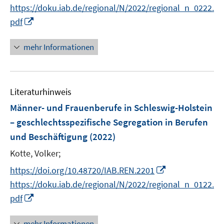
n
https://doku.iab.de/regional/N/2022/regional_n_0222.
f
ö
n
I
pdf
f
f
e
n
n
f
u
n
e
mehr Informationen
n
e
e
n
e
m
u
n
F
e
e
Literaturhinweis
m
n
F
Männer- und Frauenberufe in Schleswig-Holstein
s
e
– geschlechtsspezifische Segregation in Berufen
t
n
und Beschäftigung
(2022)
e
s
r
t
Kotte, Volker;
ö
e
I
https://doi.org/10.48720/IAB.REN.2201
f
r
n
https://doku.iab.de/regional/N/2022/regional_n_0122.
f
ö
n
n
I
pdf
f
e
e
n
f
u
n
n
mehr Informationen