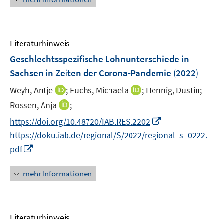
n
e
e
e
m
u
n
F
e
e
Literaturhinweis
m
n
F
Geschlechtsspezifische Lohnunterschiede in
s
e
Sachsen in Zeiten der Corona-Pandemie
(2022)
t
n
e
I
I
Weyh, Antje
;
Fuchs, Michaela
;
Hennig, Dustin;
s
r
n
n
t
I
Rossen, Anja
;
ö
n
n
e
n
I
https://doi.org/10.48720/IAB.RES.2202
f
e
e
r
n
n
f
https://doku.iab.de/regional/S/2022/regional_s_0222.
u
u
ö
e
n
n
I
e
e
pdf
f
u
e
e
n
m
m
f
e
u
n
n
F
F
n
mehr Informationen
m
e
e
e
e
e
F
m
u
n
n
n
e
F
e
s
s
n
e
Literaturhinweis
m
t
t