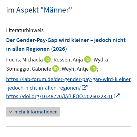
im Aspekt "Männer"
Literaturhinweis
Der Gender-Pay-Gap wird kleiner – jedoch nicht
in allen Regionen
(2026)
I
I
Fuchs, Michaela
;
Rossen, Anja
;
Wydra-
n
n
I
I
Somaggio, Gabriele
;
Weyh, Antje
;
n
n
n
n
https://iab-forum.de/der-gender-pay-gap-wird-kleiner
e
e
n
n
I
-jedoch-nicht-in-allen-regionen/
u
u
e
e
n
I
e
e
https://doi.org/10.48720/IAB.FOO.20260223.01
u
u
n
n
m
m
e
e
e
n
F
F
mehr Informationen
m
m
u
e
e
e
F
F
e
u
n
n
e
e
m
e
s
s
n
n