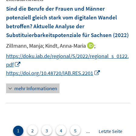
s
n
F
e
e
Sind die Berufe der Frauen und Männer
t
s
e
r
r
e
potenziell gleich stark vom digitalen Wandel
t
n
ö
ö
r
betroffen? Aktuelle Analyse der
e
s
f
f
ö
r
Substituierbarkeitspotenziale für Sachsen
(2022)
t
f
f
f
ö
e
n
n
f
I
Zillmann, Manja;
Kindt, Anna-Maria
;
f
r
e
e
n
n
f
https://doku.iab.de/regional/S/2022/regional_s_0122.
ö
n
n
e
n
n
I
pdf
f
n
e
e
n
f
I
https://doi.org/10.48720/IAB.RES.2201
u
n
n
n
n
e
e
e
n
mehr Informationen
m
u
n
e
F
e
u
e
m
e
n
F
m
s
e
F
t
n
e
1
2
3
4
5
...
Letzte Seite
e