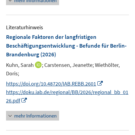
mehr Informationen
f
f
e
f
e
e
e
n
n
m
f
u
n
n
e
e
F
n
e
n
n
e
e
Literaturhinweis
m
n
n
F
Regionale Faktoren der langfristigen
s
e
Beschäftigungsentwicklung - Befunde für Berlin-
t
n
Brandenburg
(2026)
e
s
r
t
I
Kuhn, Sarah
;
Carstensen, Jeanette;
Wiethölter,
ö
e
n
Doris;
f
r
n
I
f
https://doi.org/10.48720/IAB.REBB.2601
ö
e
n
n
https://doku.iab.de/regional/BB/2026/regional_bb_01
f
u
n
e
I
f
26.pdf
e
e
n
n
n
m
u
n
e
F
mehr Informationen
e
e
n
e
m
u
n
F