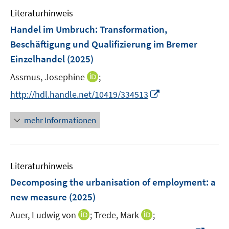
e
s
e
Literaturhinweis
m
t
n
F
e
Handel im Umbruch
:
Transformation,
s
e
r
Beschäftigung und Qualifizierung im Bremer
t
n
ö
Einzelhandel
(2025)
e
s
f
r
t
I
Assmus, Josephine
f
;
ö
e
n
n
I
http://hdl.handle.net/10419/334513
f
r
n
e
n
f
ö
e
n
n
n
mehr Informationen
f
u
e
e
f
e
u
n
n
m
e
e
F
Literaturhinweis
m
n
e
F
Decomposing the urbanisation of employment: a
n
e
new measure
(2025)
s
n
t
I
I
Auer, Ludwig von
;
Trede, Mark
;
s
e
n
n
t