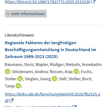
I
https://doi.org/10.1080/17421772.2025.2515226
r
n
n
e
n
ö
e
e
r
n
mehr Informationen
f
u
u
ö
e
f
e
e
f
u
n
m
m
f
e
e
F
F
n
Literaturhinweis
m
n
e
e
e
F
Regionale Faktoren der langfristigen
n
n
n
e
Beschäftigungsentwicklung in Deutschland im
s
s
n
Zeitraum 1999-2023
t
(2025)
t
s
e
e
t
Baumann, Doris;
Wapler, Rüdiger;
Niebuhr, Annekatrin
r
r
e
I
I
;
Stöckmann, Andrea;
Rossen, Anja
;
Fuchs,
ö
ö
r
n
n
I
I
Stefan
;
Sieglen, Georg
;
Hell, Stefan;
Buch,
f
f
ö
n
n
n
n
f
f
I
Tanja
;
f
e
e
n
n
n
n
n
f
https://doku.iab.de/forschungsbericht/2025/fb2525.p
u
u
e
e
e
e
n
n
e
I
e
df
u
u
n
n
e
e
m
n
m
I