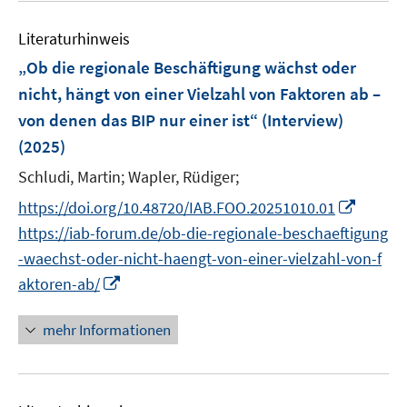
n
e
F
e
n
e
Literaturhinweis
m
s
n
F
„Ob die regionale Beschäftigung wächst oder
t
s
e
e
nicht, hängt von einer Vielzahl von Faktoren ab –
t
n
r
von denen das BIP nur einer ist“ (Interview)
e
s
ö
r
(2025)
t
f
ö
e
Schludi, Martin;
Wapler, Rüdiger;
f
f
r
n
I
f
https://doi.org/10.48720/IAB.FOO.20251010.01
ö
e
n
n
https://iab-forum.de/ob-die-regionale-beschaeftigung
f
n
n
e
f
-waechst-oder-nicht-haengt-von-einer-vielzahl-von-f
e
n
n
I
aktoren-ab/
u
e
n
e
n
n
mehr Informationen
m
e
F
u
e
e
n