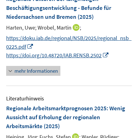
n
ö
e
e
Beschäftigungsentwicklung - Befunde für
s
f
n
r
Niedersachsen und Bremen
(2025)
t
f
s
ö
e
n
t
I
Harten, Uwe;
Wrobel, Martin
;
f
r
e
e
n
f
https://doku.iab.de/regional/NSB/2025/regional_nsb_
ö
n
r
n
n
I
0225.pdf
f
ö
e
e
n
I
f
https://doi.org/10.48720/IAB.RENSB.2502
f
u
n
n
n
n
f
e
e
n
e
n
mehr Informationen
m
u
e
n
e
F
e
u
n
e
m
e
n
F
Literaturhinweis
m
s
e
F
Regionale Arbeitsmarktprognosen 2025: Wenig
t
n
e
e
Aussicht auf Erholung der regionalen
s
n
r
Arbeitsmärkte
(2025)
t
s
ö
e
t
I
Heining, Jörg;
Fuchs, Stefan
;
Wapler, Rüdiger;