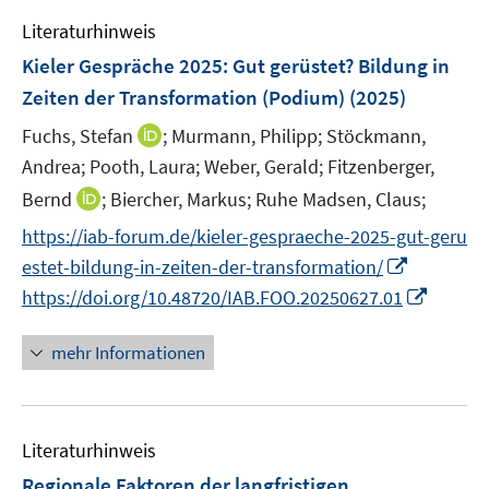
e
n
n
e
Literaturhinweis
m
s
n
F
Kieler Gespräche 2025: Gut gerüstet? Bildung in
t
s
e
e
Zeiten der Transformation (Podium)
(2025)
t
n
r
e
I
Fuchs, Stefan
;
Murmann, Philipp;
Stöckmann,
s
ö
r
n
t
Andrea;
Pooth, Laura;
Weber, Gerald;
Fitzenberger,
f
ö
n
e
I
f
Bernd
;
Biercher, Markus;
Ruhe Madsen, Claus;
f
e
r
n
n
f
https://iab-forum.de/kieler-gespraeche-2025-gut-geru
u
ö
n
e
n
I
e
estet-bildung-in-zeiten-der-transformation/
f
e
n
e
n
m
f
I
https://doi.org/10.48720/IAB.FOO.20250627.01
u
n
n
F
n
n
e
e
e
e
n
mehr Informationen
m
u
n
n
e
F
e
s
u
e
m
t
e
n
F
e
Literaturhinweis
m
s
e
r
F
Regionale Faktoren der langfristigen
t