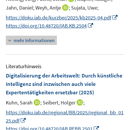
f
r
e
n
f
I
Jahn, Daniel;
Weyh, Antje
;
Sujata, Uwe;
ö
r
n
n
n
I
https://doku.iab.de/kurzber/2025/kb2025-04.pdf
f
ö
e
e
n
n
f
I
https://doi.org/10.48720/IAB.KB.2504
f
u
n
e
n
n
n
f
e
u
e
e
n
n
mehr Informationen
m
e
u
n
e
e
F
m
e
u
n
e
F
m
e
n
e
F
Literaturhinweis
m
s
n
e
F
Digitalisierung der Arbeitswelt: Durch künstliche
t
s
n
e
e
Intelligenz sind inzwischen auch viele
t
s
n
r
e
Expertentätigkeiten ersetzbar
(2025)
t
s
ö
r
e
t
I
I
Kuhn, Sarah
;
Seibert, Holger
;
f
ö
r
e
n
n
f
f
https://doku.iab.de/regional/BB/2025/regional_bb_01
ö
r
n
n
n
f
I
25.pdf
f
ö
e
e
e
n
n
I
f
https://doi.org/10.48720/IAB.REBB.2501
f