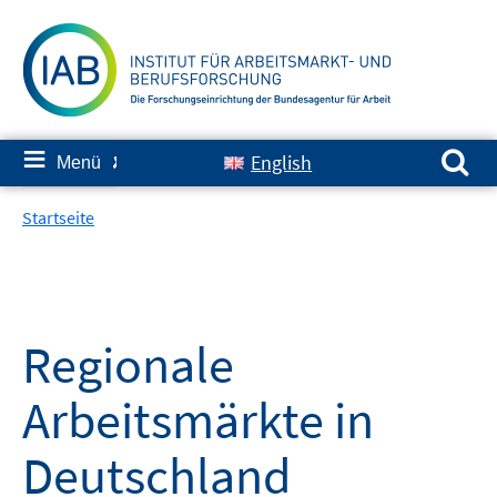
Springe
zum
Inhalt
Suchen nach:
≡
English
Menü
✘
Startseite
Regionale
Arbeitsmärkte in
Deutschland