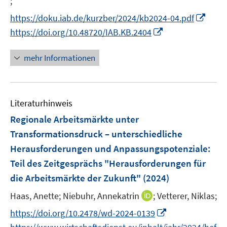
;
I
r
n
n
n
I
https://doku.iab.de/kurzber/2024/kb2024-04.pdf
ö
e
e
n
n
I
https://doi.org/10.48720/IAB.KB.2404
f
u
u
e
n
n
f
e
e
u
e
n
n
mehr Informationen
m
m
e
u
e
e
F
F
m
e
u
n
e
e
F
m
e
n
n
e
F
Literaturhinweis
m
s
s
n
e
F
Regionale Arbeitsmärkte unter
t
t
s
n
e
e
e
Transformationsdruck – unterschiedliche
t
s
n
r
r
e
Herausforderungen und Anpassungspotenziale
:
t
s
ö
ö
r
e
Teil des Zeitgesprächs "Herausforderungen für
t
f
f
ö
r
e
die Arbeitsmärkte der Zukunft"
(2024)
f
f
f
ö
r
n
n
I
f
Haas, Anette;
Niebuhr, Annekatrin
;
Vetterer, Niklas;
f
ö
e
e
n
n
f
I
https://doi.org/10.2478/wd-2024-0139
f
n
n
n
e
n
n
f