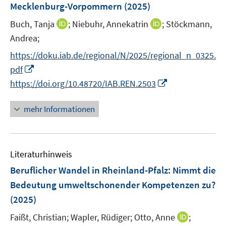
r
Mecklenburg-Vorpommern
(2025)
e
s
f
ö
r
t
f
I
I
Buch, Tanja
;
Niebuhr, Annekatrin
;
Stöckmann,
f
ö
e
n
n
n
Andrea;
f
f
r
e
n
n
n
f
https://doku.iab.de/regional/N/2025/regional_n_0325.
ö
n
e
e
e
n
I
pdf
f
u
u
n
e
n
I
f
https://doi.org/10.48720/IAB.REN.2503
e
e
n
n
n
n
m
m
e
n
e
F
F
mehr Informationen
u
e
n
e
e
e
u
n
n
m
e
s
s
F
Literaturhinweis
m
t
t
e
F
e
e
Beruflicher Wandel in Rheinland-Pfalz: Nimmt die
n
e
r
r
Bedeutung umweltschonender Kompetenzen zu?
s
n
ö
ö
(2025)
t
s
f
f
e
t
I
Faißt, Christian;
f
Wapler, Rüdiger;
Otto, Anne
f
;
r