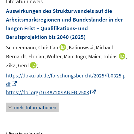
Literaturhinweis
m
s
F
Auswirkungen des Strukturwandels auf die
t
e
Arbeitsmarktregionen und Bundesländer in der
e
n
r
langen Frist – Qualifikations- und
s
ö
Berufsprojektion bis 2040
(2025)
t
f
e
I
Schneemann, Christian
;
Kalinowski, Michael;
f
r
n
n
I
Bernardt, Florian;
Wolter, Marc Ingo;
Maier, Tobias
;
ö
n
e
n
I
Zika, Gerd
;
f
e
n
n
n
f
https://doku.iab.de/forschungsbericht/2025/fb0325.p
u
e
n
n
I
e
df
u
e
e
n
m
I
e
https://doi.org/10.48720/IAB.FB.2503
u
n
n
F
n
m
e
e
e
n
F
mehr Informationen
m
u
n
e
e
F
e
s
u
n
e
m
t
e
s
n
F
e