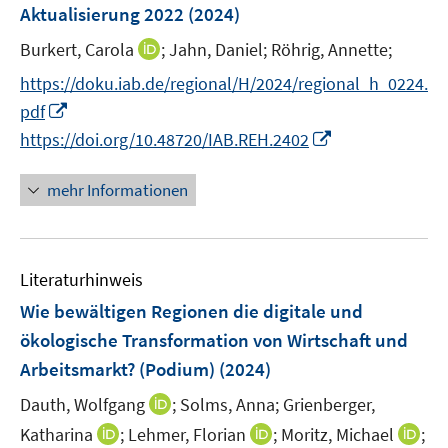
e
e
Aktualisierung 2022
(2024)
s
r
r
t
I
Burkert, Carola
;
Jahn, Daniel;
Röhrig, Annette;
ö
ö
e
n
f
f
https://doku.iab.de/regional/H/2024/regional_h_0224.
r
n
f
f
I
pdf
ö
e
n
n
n
I
https://doi.org/10.48720/IAB.REH.2402
f
u
e
e
n
n
f
e
n
n
e
n
n
mehr Informationen
m
u
e
e
F
e
u
n
e
m
e
n
F
Literaturhinweis
m
s
e
F
Wie bewältigen Regionen die digitale und
t
n
e
e
ökologische Transformation von Wirtschaft und
s
n
r
Arbeitsmarkt? (Podium)
(2024)
t
s
ö
e
t
I
Dauth, Wolfgang
;
Solms, Anna;
Grienberger,
f
r
e
n
f
I
I
I
Katharina
;
Lehmer, Florian
;
Moritz, Michael
;
ö