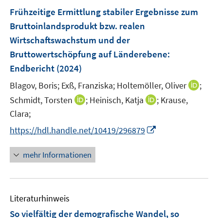
f
n
e
Frühzeitige Ermittlung stabiler Ergebnisse zum
f
n
n
Bruttoinlandsprodukt bzw. realen
e
Wirtschaftswachstum und der
n
Bruttowertschöpfung auf Länderebene
:
Endbericht
(2024)
I
Blagov, Boris;
Exß, Franziska;
Holtemöller, Oliver
;
n
I
I
Schmidt, Torsten
;
Heinisch, Katja
;
Krause,
n
n
n
Clara;
e
n
n
I
https://hdl.handle.net/10419/296879
u
e
e
n
e
u
u
n
mehr Informationen
m
e
e
e
F
m
m
u
e
F
F
e
n
e
e
Literaturhinweis
m
s
n
n
F
So vielfältig der demografische Wandel, so
t
s
s