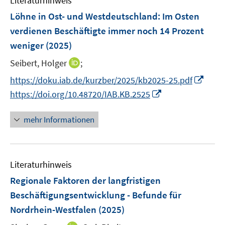
Literaturhinweis
m
t
s
e
r
F
e
Löhne in Ost- und Westdeutschland: Im Osten
t
n
ö
e
r
e
verdienen Beschäftigte immer noch 14 Prozent
s
f
n
ö
r
weniger
(2025)
t
f
s
f
ö
e
n
t
f
I
Seibert, Holger
;
f
r
e
e
n
n
f
I
https://doku.iab.de/kurzber/2025/kb2025-25.pdf
ö
n
r
e
n
n
n
I
https://doi.org/10.48720/IAB.KB.2525
f
ö
n
e
e
n
n
f
f
u
n
e
n
n
mehr Informationen
f
e
u
e
e
n
m
e
u
n
e
F
m
e
n
e
F
Literaturhinweis
m
n
e
F
Regionale Faktoren der langfristigen
s
n
e
Beschäftigungsentwicklung - Befunde für
t
s
n
e
Nordrhein-Westfalen
(2025)
t
s
r
e