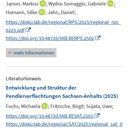
e
n
n
n
I
I
Janser, Markus
;
Wydra-Somaggio, Gabriele
;
ö
r
n
e
e
n
n
I
Hamann, Silke
;
Jahn, Daniel;
f
ö
e
n
n
n
n
n
f
f
https://doku.iab.de/regional/RPS/2025/regional_rps_
u
e
e
n
n
f
I
e
0225.pdf
u
u
e
e
n
n
m
I
e
e
https://doi.org/10.48720/IAB.RERPS.2502
u
n
e
n
F
n
m
m
e
n
e
e
n
F
F
mehr Informationen
m
u
n
e
e
e
F
e
s
u
n
n
e
m
t
e
s
s
n
F
e
Literaturhinweis
m
t
t
s
e
r
F
e
e
Entwicklung und Struktur der
t
n
ö
e
r
r
e
Pendlerverflechtungen Sachsen-Anhalts
(2025)
s
f
n
ö
ö
r
t
f
I
Fuchs, Michaela
;
Fritzsche, Birgit;
Sujata, Uwe;
s
f
f
ö
e
n
n
t
f
f
I
f
https://doi.org/10.48720/IAB.RESAT.2501
r
e
n
e
n
n
n
f
https://doku.iab.de/regional/SAT/2025/regional_sat_0
ö
n
e
r
e
e
n