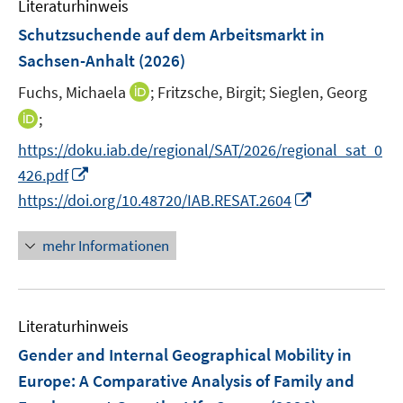
F
Literaturhinweis
m
t
t
s
s
e
F
e
e
Schutzsuchende auf dem Arbeitsmarkt in
t
t
n
e
r
r
e
e
Sachsen-Anhalt
(2026)
s
n
ö
ö
r
r
t
I
Fuchs, Michaela
;
Fritzsche, Birgit;
Sieglen, Georg
s
f
f
ö
ö
e
n
t
f
f
I
;
f
f
r
n
e
n
n
n
f
f
https://doku.iab.de/regional/SAT/2026/regional_sat_0
ö
e
r
e
e
n
n
n
I
426.pdf
f
u
ö
n
n
e
e
e
n
f
I
e
https://doi.org/10.48720/IAB.RESAT.2604
f
u
n
n
n
n
n
m
f
e
e
e
n
F
n
mehr Informationen
m
u
n
e
e
e
F
e
u
n
n
e
m
e
s
n
F
Literaturhinweis
m
t
s
e
F
e
Gender and Internal Geographical Mobility in
t
n
e
r
e
Europe: A Comparative Analysis of Family and
s
n
ö
r