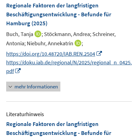
F
Regionale Faktoren der langfristigen
t
t
s
e
e
e
Beschäftigungsentwicklung - Befunde für
t
n
r
r
e
Hamburg
(2025)
s
ö
ö
r
t
I
Buch, Tanja
;
Stöckmann, Andrea;
Schreiner,
f
f
ö
e
n
f
f
I
Antonia;
Niebuhr, Annekatrin
;
f
r
n
n
n
n
f
I
https://doi.org/10.48720/IAB.REN.2504
ö
e
e
e
n
n
n
https://doku.iab.de/regional/N/2025/regional_n_0425.
f
u
n
n
e
e
n
f
I
e
pdf
u
n
e
n
n
m
e
u
e
n
F
mehr Informationen
m
e
n
e
e
F
m
u
n
e
F
e
s
n
e
Literaturhinweis
m
t
s
n
F
e
Regionale Faktoren der langfristigen
t
s
e
r
e
Beschäftigungsentwicklung - Befunde für
t
n
ö