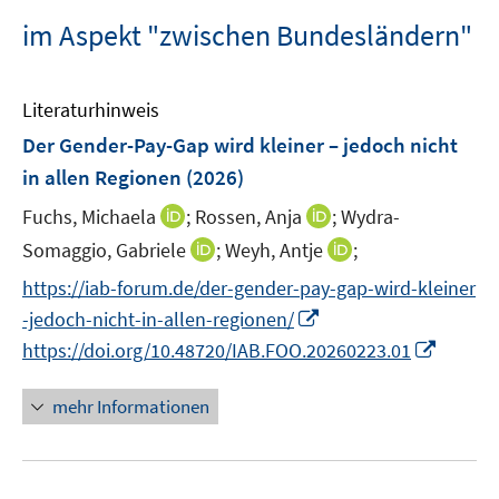
im Aspekt "zwischen Bundesländern"
Literaturhinweis
Der Gender-Pay-Gap wird kleiner – jedoch nicht
in allen Regionen
(2026)
I
I
Fuchs, Michaela
;
Rossen, Anja
;
Wydra-
n
n
I
I
Somaggio, Gabriele
;
Weyh, Antje
;
n
n
n
n
https://iab-forum.de/der-gender-pay-gap-wird-kleiner
e
e
n
n
I
-jedoch-nicht-in-allen-regionen/
u
u
e
e
n
I
e
e
https://doi.org/10.48720/IAB.FOO.20260223.01
u
u
n
n
m
m
e
e
e
n
F
F
mehr Informationen
m
m
u
e
e
e
F
F
e
u
n
n
e
e
m
e
s
s
n
n