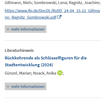
t
Gillmann, Niels;
Sombrowski, Lena;
Ragnitz, Joachim;
e
https://www.ifo.de/DocDL/ifoDD_24-04_15-21_Gillma
r
I
nn_Ragnitz_Sombrowski.pdf
ö
n
f
n
mehr Informationen
f
e
n
u
e
e
n
Literaturhinweis
m
F
Rückkehrende als Schlüsselfiguren für die
e
Stadtentwicklung
(2024)
n
I
Günzel, Marian;
Noack, Anika
;
s
n
t
n
e
mehr Informationen
e
r
u
ö
e
f