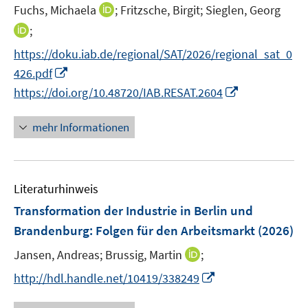
I
Fuchs, Michaela
;
Fritzsche, Birgit;
Sieglen, Georg
s
n
t
I
;
n
e
n
https://doku.iab.de/regional/SAT/2026/regional_sat_0
e
r
n
I
426.pdf
u
ö
e
n
I
e
https://doi.org/10.48720/IAB.RESAT.2604
f
u
n
n
m
f
e
e
n
F
n
mehr Informationen
m
u
e
e
e
F
e
u
n
n
e
m
e
s
n
F
Literaturhinweis
m
t
s
e
F
e
Transformation der Industrie in Berlin und
t
n
e
r
e
Brandenburg: Folgen für den Arbeitsmarkt
(2026)
s
n
ö
r
t
I
Jansen, Andreas;
Brussig, Martin
;
s
f
ö
e
n
t
f
I
f
http://hdl.handle.net/10419/338249
r
n
e
n
n
f
ö
e
r
e