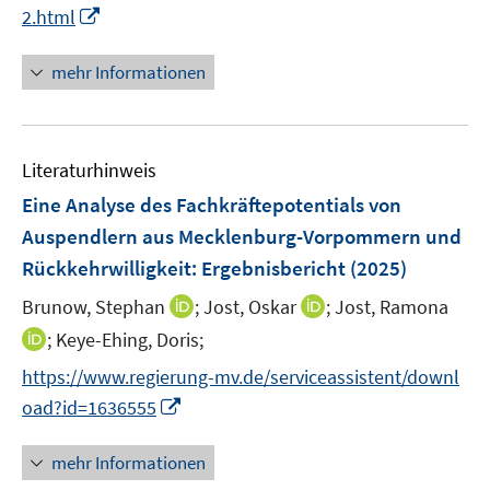
e
I
f
2.html
n
n
n
n
e
mehr Informationen
e
n
u
e
Literaturhinweis
m
F
Eine Analyse des Fachkräftepotentials von
e
Auspendlern aus Mecklenburg-Vorpommern und
n
Rückkehrwilligkeit
:
Ergebnisbericht
(2025)
s
t
I
I
Brunow, Stephan
;
Jost, Oskar
;
Jost, Ramona
e
n
n
I
;
Keye-Ehing, Doris;
r
n
n
n
https://www.regierung-mv.de/serviceassistent/downl
ö
e
e
n
I
oad?id=1636555
f
u
u
e
n
f
e
e
u
n
n
mehr Informationen
m
m
e
e
e
F
F