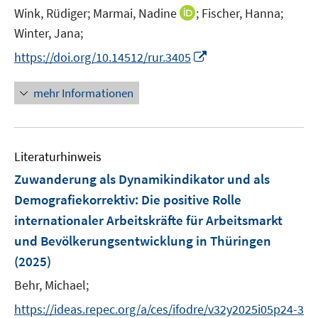
r
t
I
Wink, Rüdiger;
Marmai, Nadine
;
Fischer, Hanna;
f
f
f
ö
e
n
Winter, Jana;
f
f
f
f
r
n
n
n
n
I
f
https://doi.org/10.14512/rur.3405
ö
e
e
e
e
n
n
f
u
n
n
n
n
e
mehr Informationen
f
e
e
n
n
m
u
e
F
e
n
e
Literaturhinweis
m
n
F
Zuwanderung als Dynamikindikator und als
s
e
Demografiekorrektiv
:
Die positive Rolle
t
n
e
internationaler Arbeitskräfte für Arbeitsmarkt
s
r
und Bevölkerungsentwicklung in Thüringen
t
ö
e
(2025)
f
r
Behr, Michael;
f
ö
n
https://ideas.repec.org/a/ces/ifodre/v32y2025i05p24-3
f