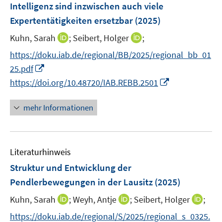
e
e
e
e
Intelligenz sind inzwischen auch viele
s
n
r
r
r
Expertentätigkeiten ersetzbar
(2025)
t
s
ö
ö
ö
e
t
I
I
Kuhn, Sarah
;
Seibert, Holger
;
f
f
f
r
e
n
n
f
f
f
https://doku.iab.de/regional/BB/2025/regional_bb_01
ö
r
n
n
n
n
n
I
25.pdf
f
ö
e
e
e
e
e
n
I
f
https://doi.org/10.48720/IAB.REBB.2501
f
u
u
n
n
n
n
n
n
f
e
e
e
n
e
n
mehr Informationen
m
m
u
e
n
e
F
F
e
u
n
e
e
m
e
n
n
F
Literaturhinweis
m
s
s
e
F
Struktur und Entwicklung der
t
t
n
e
e
e
Pendlerbewegungen in der Lausitz
(2025)
s
n
r
r
t
I
I
I
Kuhn, Sarah
;
Weyh, Antje
;
Seibert, Holger
;
s
ö
ö
e
n
n
n
t
f
f
https://doku.iab.de/regional/S/2025/regional_s_0325.
r