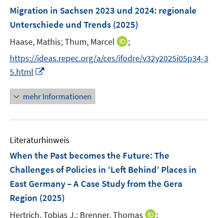
n
F
Migration in Sachsen 2023 und 2024
:
regionale
t
s
e
e
Unterschiede und Trends
(2025)
t
n
r
e
I
Haase, Mathis;
Thum, Marcel
;
s
ö
r
n
t
f
https://ideas.repec.org/a/ces/ifodre/v32y2025i05p34-3
ö
n
e
f
I
5.html
f
e
r
n
n
f
u
ö
e
n
mehr Informationen
n
e
f
n
e
e
m
f
u
n
F
n
e
e
e
Literaturhinweis
m
n
n
F
When the Past becomes the Future: The
s
e
Challenges of Policies in ‘Left Behind’ Places in
t
n
e
East Germany – A Case Study from the Gera
s
r
Region
(2025)
t
ö
e
I
Hertrich, Tobias J.;
Brenner, Thomas
;
f