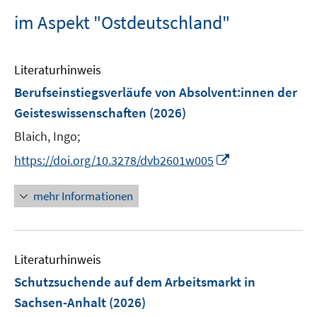
im Aspekt "Ostdeutschland"
Literaturhinweis
Berufseinstiegsverläufe von Absolvent:innen der
Geisteswissenschaften
(2026)
Blaich, Ingo;
I
https://doi.org/10.3278/dvb2601w005
n
n
mehr Informationen
e
u
e
Literaturhinweis
m
F
Schutzsuchende auf dem Arbeitsmarkt in
e
Sachsen-Anhalt
(2026)
n