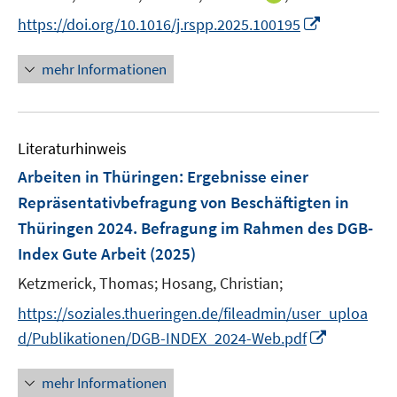
r
n
f
I
https://doi.org/10.1016/j.rspp.2025.100195
ö
n
n
n
f
e
e
n
mehr Informationen
f
u
n
e
n
e
u
e
m
e
n
F
Literaturhinweis
m
e
F
Arbeiten in Thüringen
:
Ergebnisse einer
n
e
Repräsentativbefragung von Beschäftigten in
s
n
Thüringen 2024. Befragung im Rahmen des DGB-
t
s
e
Index Gute Arbeit
(2025)
t
r
e
Ketzmerick, Thomas;
Hosang, Christian;
ö
r
f
https://soziales.thueringen.de/fileadmin/user_uploa
ö
f
I
d/Publikationen/DGB-INDEX_2024-Web.pdf
f
n
n
f
e
n
mehr Informationen
n