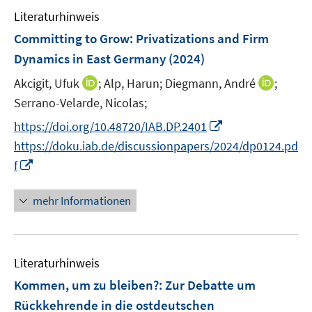
e
n
n
e
Literaturhinweis
m
s
s
n
F
Committing to Grow: Privatizations and Firm
t
t
s
e
e
e
Dynamics in East Germany
(2024)
t
n
r
r
e
I
I
Akcigit, Ufuk
;
Alp, Harun;
Diegmann, André
;
s
ö
ö
r
n
n
t
Serrano-Velarde, Nicolas;
f
f
ö
n
n
e
f
f
I
https://doi.org/10.48720/IAB.DP.2401
f
e
e
r
n
n
n
f
https://doku.iab.de/discussionpapers/2024/dp0124.pd
u
u
ö
e
e
n
n
I
f
e
e
f
n
n
e
e
n
m
m
f
u
n
n
F
F
mehr Informationen
n
e
e
e
e
e
m
u
n
n
n
F
e
s
s
e
Literaturhinweis
m
t
t
n
F
e
e
Kommen, um zu bleiben?
:
Zur Debatte um
s
e
r
r
Rückkehrende in die ostdeutschen
t