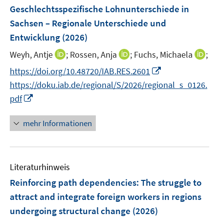
n
F
Geschlechtsspezifische Lohnunterschiede in
s
e
Sachsen – Regionale Unterschiede und
t
n
e
Entwicklung
(2026)
s
r
t
I
I
I
Weyh, Antje
;
Rossen, Anja
;
Fuchs, Michaela
;
ö
e
n
n
n
I
f
https://doi.org/10.48720/IAB.RES.2601
r
n
n
n
n
f
https://doku.iab.de/regional/S/2026/regional_s_0126.
ö
e
e
e
n
n
I
pdf
f
u
u
u
e
e
n
f
e
e
e
u
n
n
n
mehr Informationen
m
m
m
e
e
e
F
F
F
m
u
n
e
e
e
F
e
n
n
n
e
Literaturhinweis
m
s
s
s
n
F
Reinforcing path dependencies: The struggle to
t
t
t
s
e
e
e
e
attract and integrate foreign workers in regions
t
n
r
r
r
undergoing structural change
(2026)
e
s
ö
ö
ö