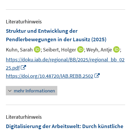
n
e
e
u
n
e
Literaturhinweis
m
F
Struktur und Entwicklung der
e
Pendlerbewegungen in der Lausitz
(2025)
n
I
I
I
Kuhn, Sarah
;
Seibert, Holger
;
Weyh, Antje
;
s
n
n
n
t
https://doku.iab.de/regional/BB/2025/regional_bb_02
n
n
n
e
I
25.pdf
e
e
e
r
n
I
https://doi.org/10.48720/IAB.REBB.2502
u
u
u
ö
n
n
e
e
e
f
e
n
mehr Informationen
m
m
m
f
u
e
F
F
F
n
e
u
e
e
e
e
m
e
n
n
n
n
F
Literaturhinweis
m
s
s
s
e
F
Digitalisierung der Arbeitswelt: Durch künstliche
t
t
t
n