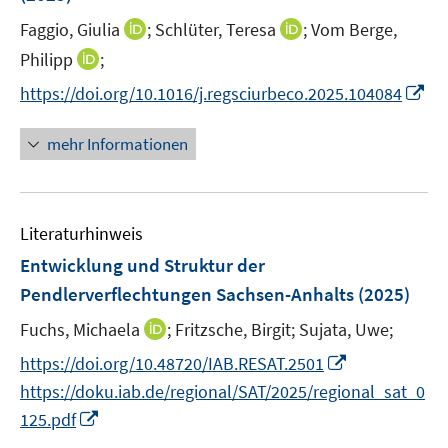
s
t
I
I
Faggio, Giulia
;
Schlüter, Teresa
;
Vom Berge,
e
n
n
I
Philipp
;
r
n
n
n
I
https://doi.org/10.1016/j.regsciurbeco.2025.104084
ö
e
e
n
n
f
u
u
e
n
mehr Informationen
f
e
e
u
e
n
m
m
e
u
e
F
F
m
e
n
e
e
F
Literaturhinweis
m
n
n
e
F
Entwicklung und Struktur der
s
s
n
e
t
t
Pendlerverflechtungen Sachsen-Anhalts
(2025)
s
n
e
e
t
I
Fuchs, Michaela
;
Fritzsche, Birgit;
Sujata, Uwe;
s
r
r
e
n
t
I
https://doi.org/10.48720/IAB.RESAT.2501
ö
ö
r
n
e
n
f
f
https://doku.iab.de/regional/SAT/2025/regional_sat_0
ö
e
r
n
f
f
I
f
125.pdf
u
ö
e
n
n
n
f