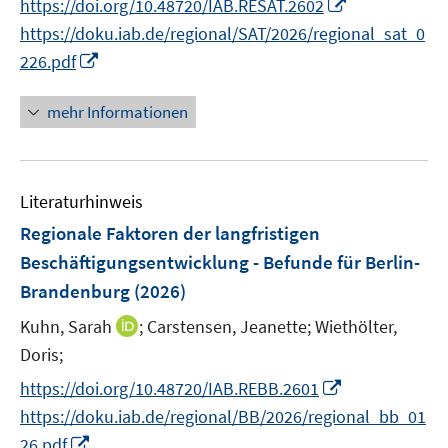
I
https://doi.org/10.48720/IAB.RESAT.2602
f
r
n
https://doku.iab.de/regional/SAT/2026/regional_sat_0
f
ö
n
n
I
226.pdf
f
e
e
n
f
u
n
n
mehr Informationen
n
e
e
e
m
u
n
F
e
e
Literaturhinweis
m
n
F
Regionale Faktoren der langfristigen
s
e
Beschäftigungsentwicklung - Befunde für Berlin-
t
n
Brandenburg
(2026)
e
s
r
t
I
Kuhn, Sarah
;
Carstensen, Jeanette;
Wiethölter,
ö
e
n
Doris;
f
r
n
I
f
https://doi.org/10.48720/IAB.REBB.2601
ö
e
n
n
https://doku.iab.de/regional/BB/2026/regional_bb_01
f
u
n
e
I
f
26.pdf
e