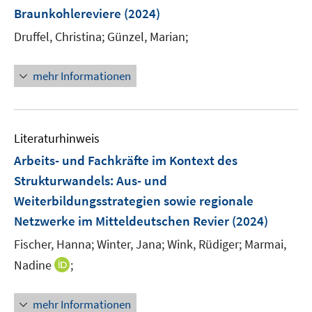
n
ö
ö
Braunkohlereviere
(2024)
e
s
f
f
r
t
Druffel, Christina;
Günzel, Marian;
f
f
ö
e
n
n
f
r
e
e
mehr Informationen
f
ö
n
n
n
f
e
f
n
n
Literaturhinweis
e
Arbeits- und Fachkräfte im Kontext des
n
Strukturwandels
:
Aus- und
Weiterbildungsstrategien sowie regionale
Netzwerke im Mitteldeutschen Revier
(2024)
Fischer, Hanna;
Winter, Jana;
Wink, Rüdiger;
Marmai,
I
Nadine
;
n
n
mehr Informationen