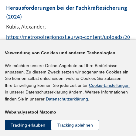
n
F
Herausforderungen bei der Fachkräftesicherung
s
e
(2024)
t
n
e
Kubis, Alexander;
s
r
t
https://metropolregionost.eu/wp-content/uploads/20
ö
e
24/05/Metropolregion_Ost_Journal_1-24_240506_ES.
f
r
I
pdf
Verwendung von Cookies und anderen Technologien
f
ö
n
n
f
Wir möchten unsere Online-Angebote auf Ihre Bedürfnisse
n
e
mehr Informationen
f
anpassen. Zu diesem Zweck setzen wir sogenannte Cookies ein.
e
n
n
Sie können selbst entscheiden, welche Cookies Sie zulassen.
u
e
Ihre Einwilligung können Sie jederzeit unter
Cookie-Einstellungen
e
n
in unserer Datenschutzerklärung ändern. Weitere Informationen
Literaturhinweis
m
finden Sie in unserer
Datenschutzerklärung
.
F
Entwicklung und Struktur der Beschäftigung von
e
Webanalysetool Matomo
Ausländer*innen in Sachsen-Anhalt
(2024)
n
Leclerque, Cornelia;
Fritzsche, Birgit;
s
Tracking erlauben
Tracking ablehnen
t
I
https://doi.org/10.48720/IAB.RESAT.2401