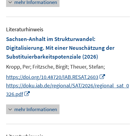
n
n
mehr Informationen
f
u
ö
n
e
e
f
e
f
u
n
n
m
f
e
e
F
n
Literaturhinweis
m
n
e
e
F
Sachsen-Anhalt im Strukturwandel:
n
n
e
Digitalisierung. Mit einer Neuschätzung der
s
n
Substituierbarkeitspotenziale
(2026)
t
s
e
t
Kropp, Per;
Fritzsche, Birgit;
Theuer, Stefan;
r
e
I
https://doi.org/10.48720/IAB.RESAT.2603
ö
r
n
https://doku.iab.de/regional/SAT/2026/regional_sat_0
f
ö
n
f
I
326.pdf
f
e
n
n
f
u
e
n
mehr Informationen
n
e
n
e
e
m
u
n
F
e
e