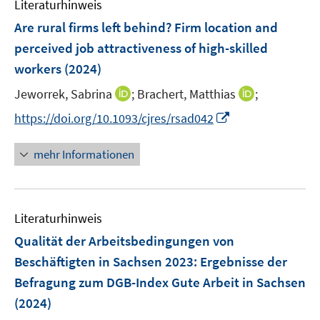
m
f
Literaturhinweis
F
n
Are rural firms left behind? Firm location and
e
e
perceived job attractiveness of high-skilled
n
n
workers
(2024)
s
t
I
I
Jeworrek, Sabrina
;
Brachert, Matthias
;
e
n
n
I
https://doi.org/10.1093/cjres/rsad042
r
n
n
n
ö
e
e
n
mehr Informationen
f
u
u
e
f
e
e
u
n
m
m
e
e
F
F
Literaturhinweis
m
n
e
e
F
Qualität der Arbeitsbedingungen von
n
n
e
Beschäftigten in Sachsen 2023
:
Ergebnisse der
s
s
n
Befragung zum DGB-Index Gute Arbeit in Sachsen
t
t
s
e
e
(2024)
t
r
r