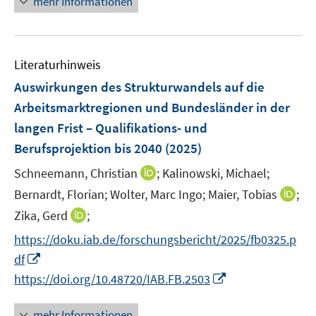
n
mehr Informationen
m
e
e
n
e
F
m
u
n
e
F
e
n
e
Literaturhinweis
m
s
n
F
Auswirkungen des Strukturwandels auf die
t
s
e
e
Arbeitsmarktregionen und Bundesländer in der
t
n
r
langen Frist – Qualifikations- und
e
s
ö
r
Berufsprojektion bis 2040
(2025)
t
f
ö
e
I
f
Schneemann, Christian
;
Kalinowski, Michael;
f
r
n
n
I
Bernardt, Florian;
Wolter, Marc Ingo;
Maier, Tobias
;
f
ö
n
e
n
n
I
Zika, Gerd
;
f
e
n
n
e
n
f
https://doku.iab.de/forschungsbericht/2025/fb0325.p
u
e
n
n
n
I
e
df
u
e
e
n
m
I
e
https://doi.org/10.48720/IAB.FB.2503
u
n
n
F
n
m
e
e
e
n
F
mehr Informationen