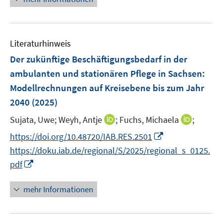
m
u
n
e
e
F
e
s
u
n
e
m
t
e
s
n
F
e
Literaturhinweis
m
t
s
e
r
F
e
Der zukünftige Beschäftigungsbedarf in der
t
n
ö
e
r
e
ambulanten und stationären Pflege in Sachsen:
s
f
n
ö
r
Modellrechnungen auf Kreisebene bis zum Jahr
t
f
s
f
ö
e
n
2040
(2025)
t
f
f
r
e
e
n
f
I
I
Sujata, Uwe;
Weyh, Antje
;
Fuchs, Michaela
;
ö
n
r
e
n
n
n
I
https://doi.org/10.48720/IAB.RES.2501
f
ö
n
e
n
n
n
f
https://doku.iab.de/regional/S/2025/regional_s_0125.
f
n
e
e
n
n
I
f
pdf
u
u
e
e
n
n
e
e
u
n
n
e
mehr Informationen
m
m
e
e
n
F
F
m
u
e
e
F