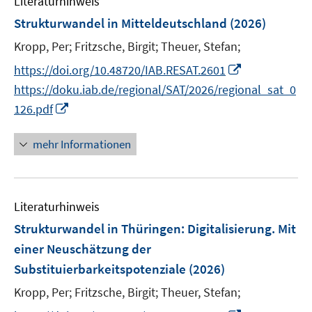
Literaturhinweis
m
n
F
Strukturwandel in Mitteldeutschland
(2026)
s
e
Kropp, Per;
Fritzsche, Birgit;
Theuer, Stefan;
t
n
e
I
s
https://doi.org/10.48720/IAB.RESAT.2601
r
n
t
https://doku.iab.de/regional/SAT/2026/regional_sat_0
ö
n
e
I
126.pdf
f
e
r
n
f
u
ö
n
mehr Informationen
n
e
f
e
e
m
f
u
n
F
n
e
e
e
Literaturhinweis
m
n
n
F
Strukturwandel in Thüringen: Digitalisierung. Mit
s
e
einer Neuschätzung der
t
n
Substituierbarkeitspotenziale
(2026)
e
s
r
t
Kropp, Per;
Fritzsche, Birgit;
Theuer, Stefan;
ö
e