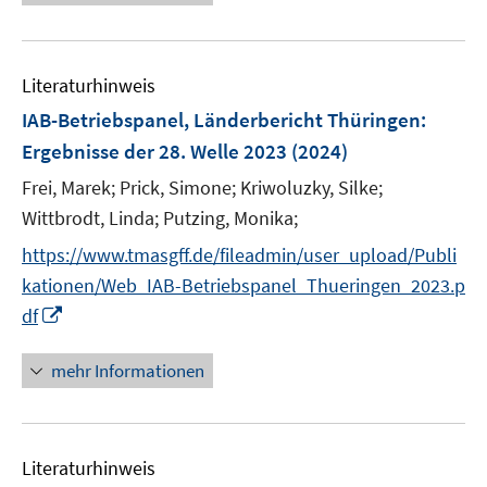
e
u
e
m
Literaturhinweis
F
IAB-Betriebspanel, Länderbericht Thüringen
:
e
Ergebnisse der 28. Welle 2023
(2024)
n
s
Frei, Marek;
Prick, Simone;
Kriwoluzky, Silke;
t
Wittbrodt, Linda;
Putzing, Monika;
e
https://www.tmasgff.de/fileadmin/user_upload/Publi
r
kationen/Web_IAB-Betriebspanel_Thueringen_2023.p
ö
I
df
f
n
f
n
n
mehr Informationen
e
e
u
n
e
Literaturhinweis
m