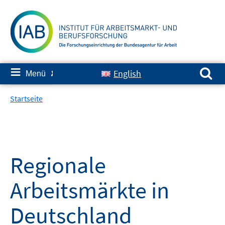
Springe
zum
Inhalt
Suchen nach:
≡
English
Menü
✘
Startseite
Regionale
Arbeitsmärkte in
Deutschland