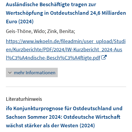
F
Ausländische Beschäftigte tragen zur
e
Wertschöpfung in Ostdeutschland 24,6 Milliarden
n
Euro
(2024)
s
t
Geis-Thöne, Wido;
Zink, Benita;
e
https://www.iwkoeln.de/fileadmin/user_upload/Studi
r
en/Kurzberichte/PDF/2024/IW-Kurzbericht_2024-Aus
ö
I
l%C3%A4ndische-Besch%C3%A4ftigte.pdf
f
n
f
n
mehr Informationen
n
e
e
u
n
e
Literaturhinweis
m
F
ifo Konjunkturprognose für Ostdeutschland und
e
Sachsen Sommer 2024: Ostdeutsche Wirtschaft
n
wächst stärker als der Westen
(2024)
s