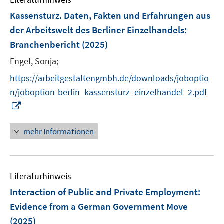
m
t
t
e
F
e
e
Kassensturz. Daten, Fakten und Erfahrungen aus
n
e
r
r
der Arbeitswelt des Berliner Einzelhandels
:
s
n
ö
ö
Branchenbericht
(2025)
t
s
f
f
e
t
Engel, Sonja;
f
f
r
e
n
n
https://arbeitgestaltengmbh.de/downloads/joboptio
ö
r
e
e
n/joboption-berlin_kassensturz_einzelhandel_2.pdf
f
ö
n
n
I
f
f
n
n
f
n
e
mehr Informationen
n
e
n
e
u
n
e
Literaturhinweis
m
F
Interaction of Public and Private Employment:
e
Evidence from a German Government Move
n
(2025)