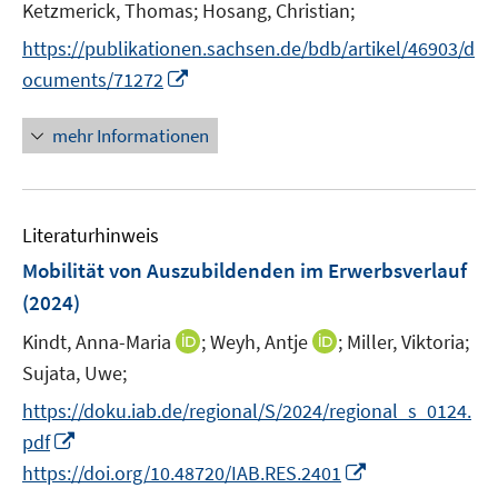
e
Ketzmerick, Thomas;
Hosang, Christian;
ö
ö
r
f
f
https://publikationen.sachsen.de/bdb/artikel/46903/d
ö
f
f
I
ocuments/71272
f
n
n
n
f
e
e
n
mehr Informationen
n
n
n
e
e
u
n
e
Literaturhinweis
m
F
Mobilität von Auszubildenden im Erwerbsverlauf
e
(2024)
n
I
I
Kindt, Anna-Maria
;
Weyh, Antje
;
Miller, Viktoria;
s
n
n
t
Sujata, Uwe;
n
n
e
https://doku.iab.de/regional/S/2024/regional_s_0124.
e
e
r
I
pdf
u
u
ö
n
I
https://doi.org/10.48720/IAB.RES.2401
e
e
f
n
n