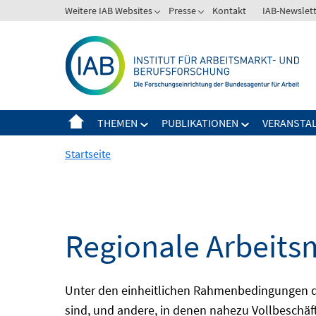
Springe
Weitere IAB Websites
Presse
Kontakt
IAB-Newslet
zum
Inhalt
THEMEN
PUBLIKATIONEN
VERANSTA
Startseite
Regionale Arbeits
Unter den einheitlichen Rahmenbedingungen der
sind, und andere, in denen nahezu Vollbeschäft