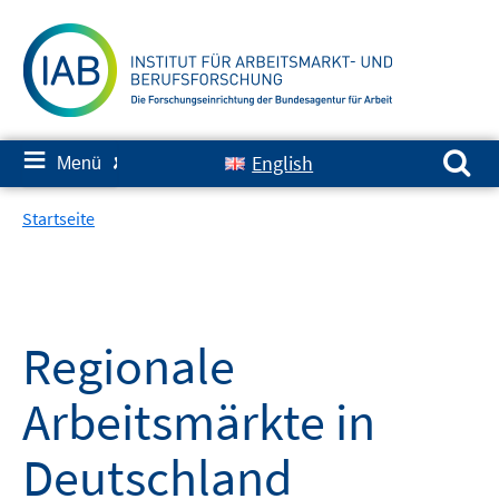
Springe
zum
Inhalt
Suchen nach:
≡
English
Menü
✘
Startseite
Regionale
Arbeitsmärkte in
Deutschland