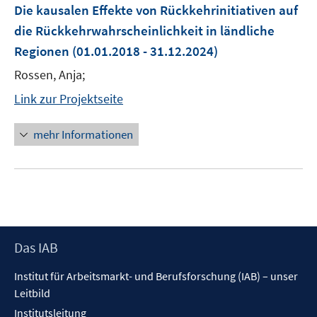
Die kausalen Effekte von Rückkehrinitiativen auf
die Rückkehrwahrscheinlichkeit in ländliche
Regionen
(01.01.2018 - 31.12.2024)
Rossen, Anja;
Link zur Projektseite
mehr Informationen
Footer
Das IAB
Inhalt
Institut für Arbeitsmarkt- und Berufsforschung (IAB) – unser
Leitbild
Institutsleitung