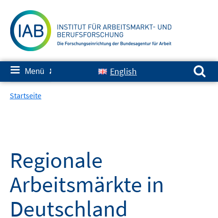
Springe
zum
Inhalt
Suchen nach:
≡
English
Menü
✘
Startseite
Regionale
Arbeitsmärkte in
Deutschland