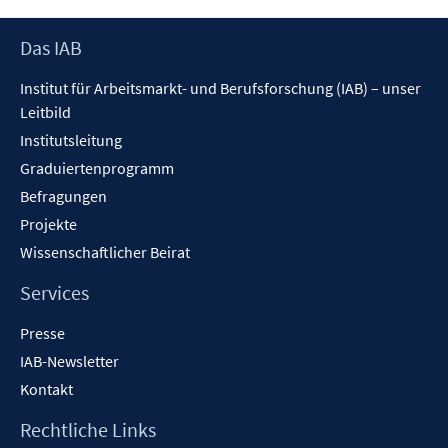
Footer
Das IAB
Inhalt
Institut für Arbeitsmarkt- und Berufsforschung (IAB) – unser
Leitbild
Institutsleitung
Graduiertenprogramm
Befragungen
Projekte
Wissenschaftlicher Beirat
Services
Presse
IAB-Newsletter
Kontakt
Rechtliche Links