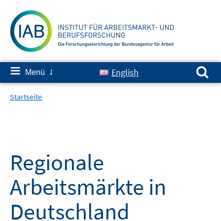
Springe
zum
Inhalt
Suchen nach:
≡
English
Menü
✘
Startseite
Regionale
Arbeitsmärkte in
Deutschland