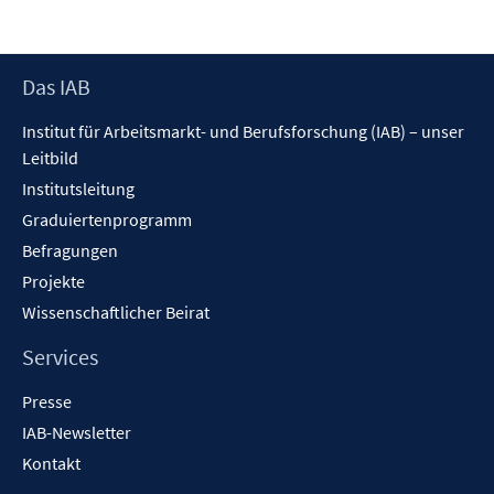
Footer
Das IAB
Inhalt
Institut für Arbeitsmarkt- und Berufsforschung (IAB) – unser
Leitbild
Institutsleitung
Graduiertenprogramm
Befragungen
Projekte
Wissenschaftlicher Beirat
Services
Presse
IAB-Newsletter
Kontakt