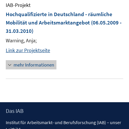
IAB-Projekt
Hochqualifizierte in Deutschland - räumliche
Mobilität und Arbeitsmarktangebot
(06.05.2009 -
31.03.2010)
Warning, Anja;
Link zur Projektseite
mehr Informationen
Footer
Das IAB
Inhalt
Institut für Arbeitsmarkt- und Berufsforschung (IAB) – unser