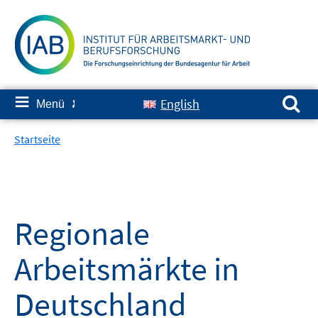
Springe
zum
Inhalt
Suchen nach:
≡
English
Menü
✘
Startseite
Regionale
Arbeitsmärkte in
Deutschland