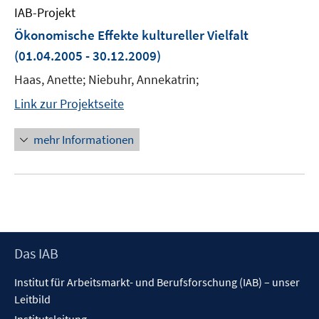
IAB-Projekt
Ökonomische Effekte kultureller Vielfalt
(01.04.2005 - 30.12.2009)
Haas, Anette; Niebuhr, Annekatrin;
Link zur Projektseite
mehr Informationen
Footer
Das IAB
Inhalt
Institut für Arbeitsmarkt- und Berufsforschung (IAB) – unser
Leitbild