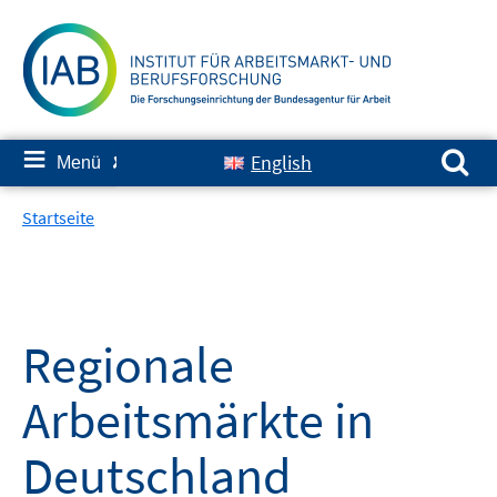
Springe
zum
Inhalt
Suchen nach:
≡
English
Menü
✘
Startseite
Regionale
Arbeitsmärkte in
Deutschland