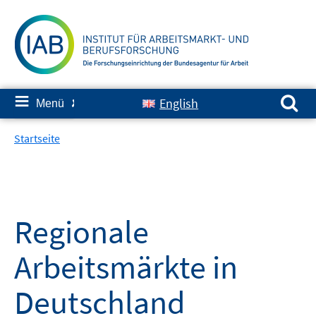
Springe
zum
Inhalt
Suchen nach:
≡
English
Menü
✘
Startseite
Regionale
Arbeitsmärkte in
Deutschland