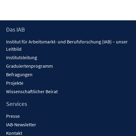
Footer
Das IAB
Inhalt
Institut für Arbeitsmarkt- und Berufsforschung (IAB) – unser
Leitbild
Institutsleitung
Graduiertenprogramm
Befragungen
Projekte
Wissenschaftlicher Beirat
Services
Presse
IAB-Newsletter
Kontakt