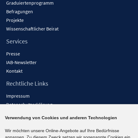
Graduiertenprogramm
Befragungen
Projekte
Wissenschaftlicher Beirat
Services
Presse
IAB-Newsletter
Kontakt
Rechtliche Links
Impressum
Datenschutzerklärung
Erklärung zur Barrierefreiheit
Verwendung von Cookies und anderen Technologien
Barrieren melden
Wir möchten unsere Online-Angebote auf Ihre Bedürfnisse
Social-Media-Kanäle
anpassen. Zu diesem Zweck setzen wir sogenannte Cookies ein.