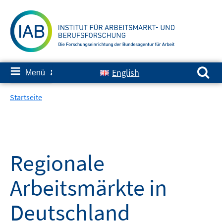
Springe
zum
Inhalt
Suchen nach:
≡
English
Menü
✘
Startseite
Regionale
Arbeitsmärkte in
Deutschland