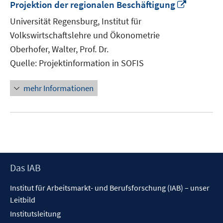
In
Projektion der regionalen Beschäftigung
neuem
Universität Regensburg, Institut für
Fenster
Volkswirtschaftslehre und Ökonometrie
öffnen
Oberhofer, Walter, Prof. Dr.
Quelle: Projektinformation in SOFIS
mehr Informationen
Footer
Das IAB
Inhalt
Institut für Arbeitsmarkt- und Berufsforschung (IAB) – unser
Leitbild
Institutsleitung