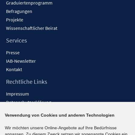
Graduiertenprogramm
Befragungen
Projekte
Wissenschaftlicher Beirat
Services
Presse
IAB-Newsletter
Kontakt
Rechtliche Links
Impressum
Datenschutzerklärung
Erklärung zur Barrierefreiheit
Verwendung von Cookies und anderen Technologien
Barrieren melden
Wir möchten unsere Online-Angebote auf Ihre Bedürfnisse
Social-Media-Kanäle
anpassen. Zu diesem Zweck setzen wir sogenannte Cookies ein.