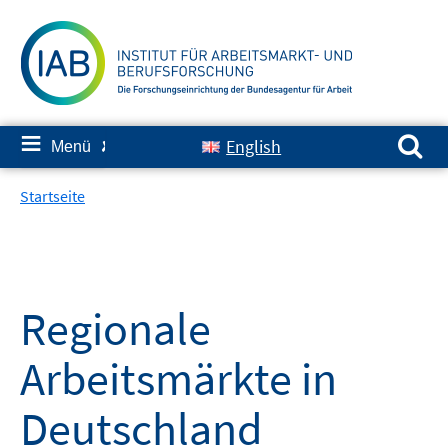
Springe
zum
Inhalt
Suchen nach:
≡
English
Menü
✘
Startseite
Regionale
Arbeitsmärkte in
Deutschland