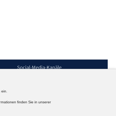
Social-Media-Kanäle
BlueSky
YouTube
LinkedIn
 ein.
XING
kununu
rmationen finden Sie in unserer
Netiquette