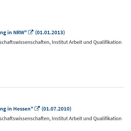
In
ung in NRW"
(01.01.2013)
neuem
chaftswissenschaften, Institut Arbeit und Qualifikation
Fenster
öffnen
In
ng in Hessen"
(01.07.2010)
neuem
chaftswissenschaften, Institut Arbeit und Qualifikation
Fenster