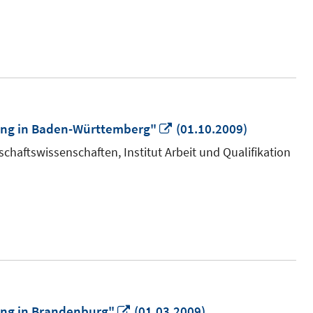
öffnen
In
ung in Baden-Württemberg"
(01.10.2009)
neuem
chaftswissenschaften, Institut Arbeit und Qualifikation
Fenster
öffnen
In
ng in Brandenburg"
(01.03.2009)