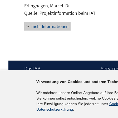
Fenster
Erlinghagen, Marcel, Dr.
öffnen
Quelle: Projektinformation beim IAT
mehr Informationen
Footer
Das IAB
Service
Inhalt
Institut für Arbeitsmarkt- und
Presse
Verwendung von Cookies und anderen Techn
Berufsforschung (IAB) – unser Leitbild
IAB-Newsl
Institutsleitung
Kontakt
Wir möchten unsere Online-Angebote auf Ihre B
Graduiertenprogramm
Sie können selbst entscheiden, welche Cookies S
Befragungen
Ihre Einwilligung können Sie jederzeit unter
Cook
Projekte
Datenschutzerklärung
.
Wissenschaftlicher Beirat