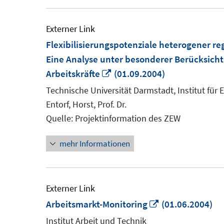
Externer Link
Flexibilisierungspotenziale heterogener re
Eine Analyse unter besonderer Berücksichti
In
Arbeitskräfte
(01.09.2004)
neuem
Technische Universität Darmstadt, Institut für
Fenster
Entorf, Horst, Prof. Dr.
öffnen
Quelle: Projektinformation des ZEW
mehr Informationen
Externer Link
In
Arbeitsmarkt-Monitoring
(01.06.2004)
neuem
Institut Arbeit und Technik