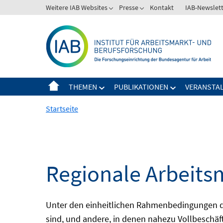
Springe
Weitere IAB Websites
Presse
Kontakt
IAB-Newslet
zum
Inhalt
THEMEN
PUBLIKATIONEN
VERANSTA
Startseite
Regionale Arbeits
Unter den einheitlichen Rahmenbedingungen der
sind, und andere, in denen nahezu Vollbeschäft