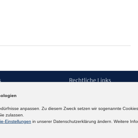
s
Rechtliche Links
Impressum
ologien
etter
Datenschutzerklärung
Erklärung zur Barrierefreiheit
edürfnisse anpassen. Zu diesem Zweck setzen wir sogenannte Cookies
Barrieren melden
ie zulassen.
ie-Einstellungen
in unserer Datenschutzerklärung ändern. Weitere Info