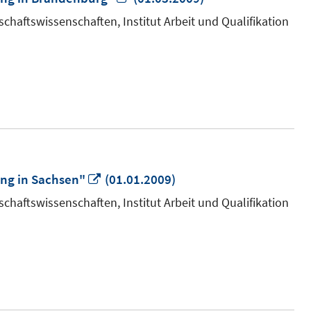
neuem
chaftswissenschaften, Institut Arbeit und Qualifikation
Fenster
öffnen
In
ng in Sachsen"
(01.01.2009)
neuem
chaftswissenschaften, Institut Arbeit und Qualifikation
Fenster
öffnen