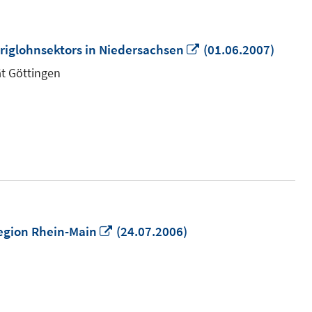
In
iglohnsektors in Niedersachsen
(01.06.2007)
neuem
ät Göttingen
Fenster
öffnen
In
Region Rhein-Main
(24.07.2006)
neuem
Fenster
öffnen