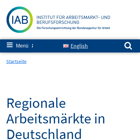
Springe
zum
Inhalt
Suchen nach:
≡
English
Menü
✘
Startseite
Regionale
Arbeitsmärkte in
Deutschland