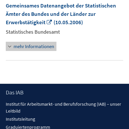
Gemeinsames Datenangebot der Statistischen
Ämter des Bundes und der Länder zur
In
Erwerbstätigkeit
(10.05.2006)
neuem
Statistisches Bundesamt
Fenster
öffnen
mehr Informationen
Footer
Das IAB
Inhalt
Institut für Arbeitsmarkt- und Berufsforschung (IAB) – unser
Leitbild
Institutsleitung
Graduiertenprogramm