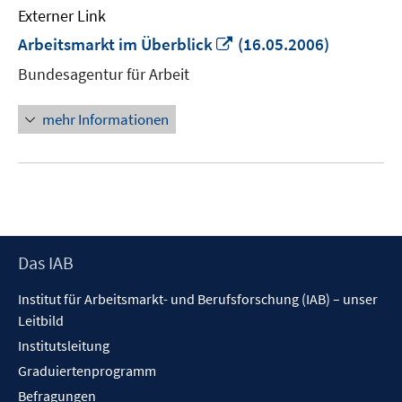
Externer Link
In
Arbeitsmarkt im Überblick
(16.05.2006)
neuem
Bundesagentur für Arbeit
Fenster
öffnen
mehr Informationen
Footer
Das IAB
Inhalt
Institut für Arbeitsmarkt- und Berufsforschung (IAB) – unser
Leitbild
Institutsleitung
Graduiertenprogramm
Befragungen