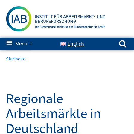
Springe
zum
Inhalt
Suchen nach:
≡
English
Menü
✘
Startseite
Regionale
Arbeitsmärkte in
Deutschland