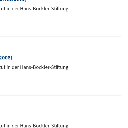
euem
tut in der Hans-Böckler-Stiftung
enster
ffnen
2008)
tut in der Hans-Böckler-Stiftung
tut in der Hans-Böckler-Stiftung