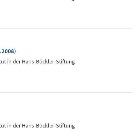
.2008)
m
tut in der Hans-Böckler-Stiftung
r
tut in der Hans-Böckler-Stiftung