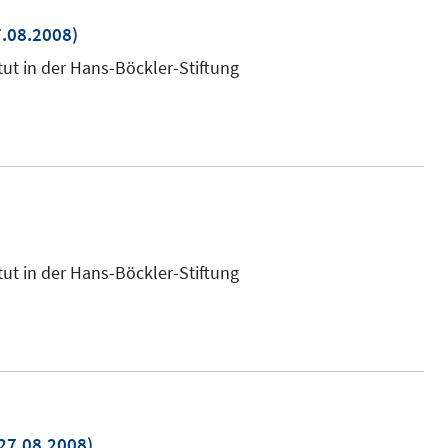
.08.2008)
uem
tut in der Hans-Böckler-Stiftung
ster
nen
tut in der Hans-Böckler-Stiftung
n
27.08.2008)