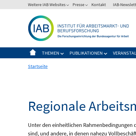
Springe
Weitere IAB Websites
Presse
Kontakt
IAB-Newslet
zum
Inhalt
THEMEN
PUBLIKATIONEN
VERANSTA
Startseite
Regionale Arbeits
Unter den einheitlichen Rahmenbedingungen der
sind, und andere, in denen nahezu Vollbeschäft