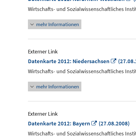
n
Wirtschafts- und Sozialwissenschaftliches Insti
F
mehr Informationen
ö
Externer Link
In
Datenkarte 2012: Niedersachsen
(27.08.
neuem
Wirtschafts- und Sozialwissenschaftliches Insti
Fenster
mehr Informationen
öffnen
Externer Link
In
Datenkarte 2012: Bayern
(27.08.2008)
neuem
Wirtschafts- und Sozialwissenschaftliches Insti