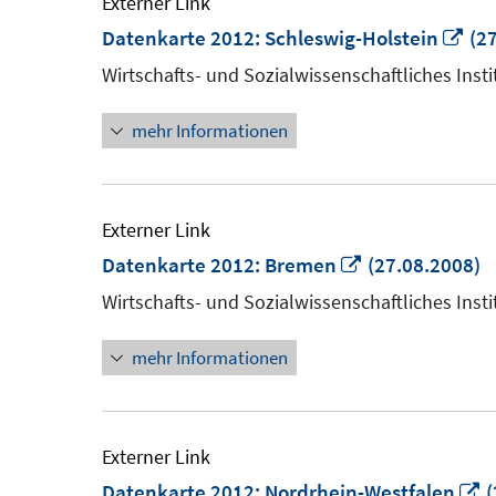
Externer Link
In
Datenkarte 2012: Schleswig-Holstein
(27
ne
Wirtschafts- und Sozialwissenschaftliches Insti
Fen
mehr Informationen
öff
Externer Link
In
Datenkarte 2012: Bremen
(27.08.2008)
neuem
Wirtschafts- und Sozialwissenschaftliches Insti
Fenster
mehr Informationen
öffnen
Externer Link
I
Datenkarte 2012: Nordrhein-Westfalen
(