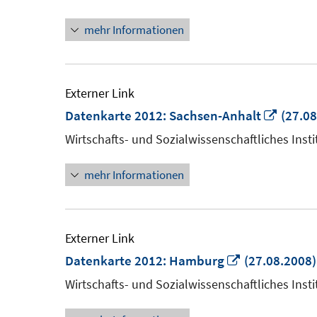
Fenster
mehr Informationen
öffnen
Externer Link
In
Datenkarte 2012: Sachsen-Anhalt
(27.08
neue
Wirtschafts- und Sozialwissenschaftliches Insti
Fenste
mehr Informationen
öffnen
Externer Link
In
Datenkarte 2012: Hamburg
(27.08.2008)
neuem
Wirtschafts- und Sozialwissenschaftliches Insti
Fenster