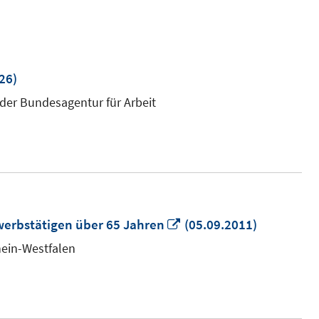
26)
 der Bundesagentur für Arbeit
In
rwerbstätigen über 65 Jahren
(05.09.2011)
neuem
hein-Westfalen
Fenster
öffnen