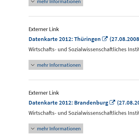
mehr Informationen
öffnen
Externer Link
In
Datenkarte 2012: Thüringen
(27.08.2008
neuem
Wirtschafts- und Sozialwissenschaftliches Insti
Fenster
mehr Informationen
öffnen
Externer Link
In
Datenkarte 2012: Brandenburg
(27.08.2
neuem
Wirtschafts- und Sozialwissenschaftliches Insti
Fenster
mehr Informationen
öffnen