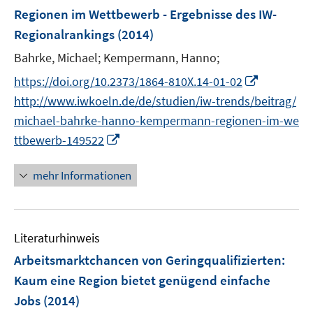
F
e
Regionen im Wettbewerb - Ergebnisse des IW-
e
n
Regionalrankings
(2014)
n
Bahrke, Michael;
Kempermann, Hanno;
s
t
I
https://doi.org/10.2373/1864-810X.14-01-02
e
n
http://www.iwkoeln.de/de/studien/iw-trends/beitrag/
r
n
michael-bahrke-hanno-kempermann-regionen-im-we
ö
e
I
ttbewerb-149522
f
u
n
f
e
n
mehr Informationen
n
m
e
e
F
u
n
e
e
n
Literaturhinweis
m
s
F
Arbeitsmarktchancen von Geringqualifizierten:
t
e
Kaum eine Region bietet genügend einfache
e
n
r
Jobs
(2014)
s