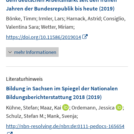
n
Jahren der Bundesrepublik bis heute
(2019)
s
t
Bönke, Timm;
Irmler, Lars;
Harnack, Astrid;
Consiglio,
e
Valentina Sara;
Wetter, Miriam;
r
I
https://doi.org/10.11586/2019014
ö
n
f
n
mehr Informationen
f
e
n
u
e
e
n
Literaturhinweis
m
F
Bildung in Sachsen im Spiegel der Nationalen
e
Bildungsberichterstattung 2018
(2019)
n
I
I
Kühne, Stefan;
Maaz, Kai
;
Ordemann, Jessica
;
s
n
n
t
Schulz, Stefan M.;
Mank, Svenja;
n
n
e
http://nbn-resolving.de/nbn:de:0111-pedocs-165654
e
e
r
I