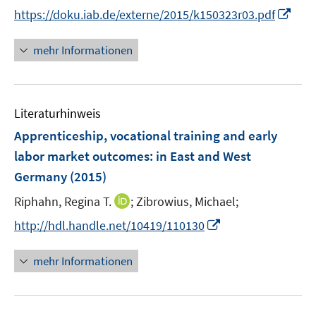
n
I
https://doku.iab.de/externe/2015/k150323r03.pdf
n
n
e
n
mehr Informationen
u
e
e
u
m
e
F
Literaturhinweis
m
e
F
Apprenticeship, vocational training and early
n
e
labor market outcomes
:
in East and West
s
n
Germany
(2015)
t
s
e
t
I
Riphahn, Regina T.
;
Zibrowius, Michael;
r
e
n
I
http://hdl.handle.net/10419/110130
ö
r
n
n
f
ö
e
n
f
mehr Informationen
f
u
e
n
f
e
u
e
n
m
e
n