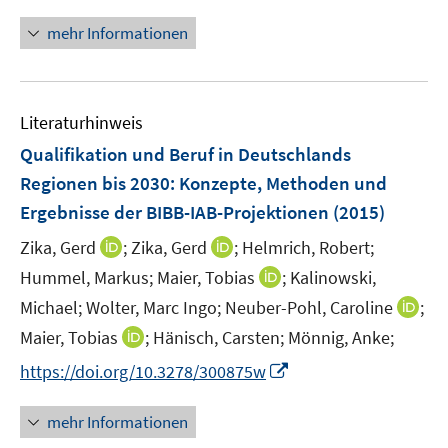
n
n
n
e
mehr Informationen
e
n
u
e
Literaturhinweis
m
F
Qualifikation und Beruf in Deutschlands
e
Regionen bis 2030
:
Konzepte, Methoden und
n
Ergebnisse der BIBB-IAB-Projektionen
(2015)
s
t
I
I
Zika, Gerd
;
Zika, Gerd
;
Helmrich, Robert;
e
n
n
I
Hummel, Markus;
Maier, Tobias
;
Kalinowski,
r
n
n
n
I
Michael;
Wolter, Marc Ingo;
Neuber-Pohl, Caroline
;
ö
e
e
n
n
I
Maier, Tobias
;
Hänisch, Carsten;
Mönnig, Anke;
f
u
u
e
n
n
f
e
e
I
https://doi.org/10.3278/300875w
u
e
n
n
m
m
n
e
u
e
e
F
F
n
m
mehr Informationen
e
u
n
e
e
e
F