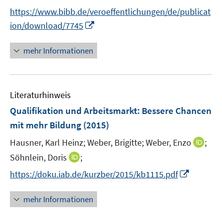
r
n
f
https://www.bibb.de/veroeffentlichungen/de/publicat
ö
e
n
I
ion/download/7745
f
n
e
n
f
n
n
mehr Informationen
n
e
e
u
n
e
Literaturhinweis
m
F
Qualifikation und Arbeitsmarkt: Bessere Chancen
e
mit mehr Bildung
(2015)
n
I
Hausner, Karl Heinz;
Weber, Brigitte;
Weber, Enzo
;
s
n
t
I
Söhnlein, Doris
;
n
e
n
I
https://doku.iab.de/kurzber/2015/kb1115.pdf
e
r
n
n
u
ö
e
n
mehr Informationen
e
f
u
e
m
f
e
u