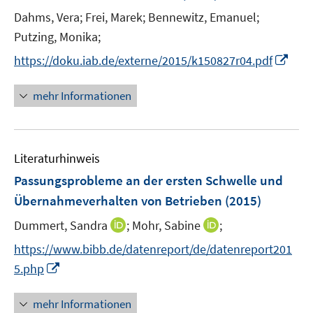
n
t
Dahms, Vera;
Frei, Marek;
Bennewitz, Emanuel;
s
e
t
Putzing, Monika;
r
e
I
https://doku.iab.de/externe/2015/k150827r04.pdf
ö
r
n
f
ö
n
mehr Informationen
f
f
e
n
f
u
e
n
e
n
e
Literaturhinweis
m
n
F
Passungsprobleme an der ersten Schwelle und
e
Übernahmeverhalten von Betrieben
(2015)
n
I
I
Dummert, Sandra
;
Mohr, Sabine
;
s
n
n
t
https://www.bibb.de/datenreport/de/datenreport201
n
n
e
I
5.php
e
e
r
n
u
u
ö
n
mehr Informationen
e
e
f