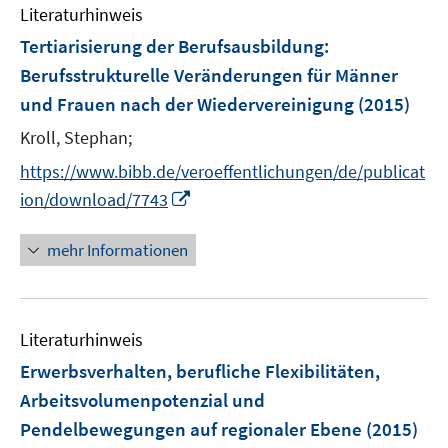
Literaturhinweis
Tertiarisierung der Berufsausbildung
:
Berufsstrukturelle Veränderungen für Männer
und Frauen nach der Wiedervereinigung
(2015)
Kroll, Stephan;
https://www.bibb.de/veroeffentlichungen/de/publicat
I
ion/download/7743
n
n
mehr Informationen
e
u
e
Literaturhinweis
m
F
Erwerbsverhalten, berufliche Flexibilitäten,
e
Arbeitsvolumenpotenzial und
n
Pendelbewegungen auf regionaler Ebene
(2015)
s