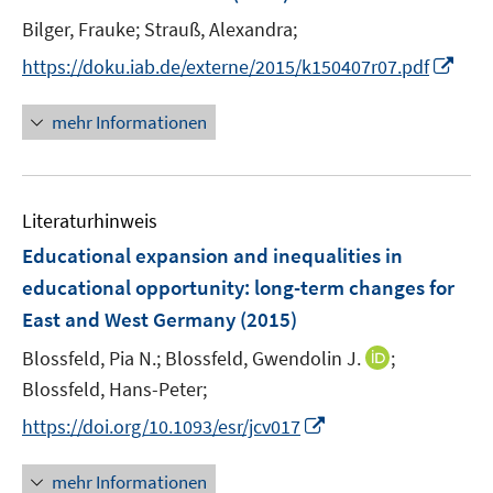
n
r
r
e
Bilger, Frauke;
Strauß, Alexandra;
s
ö
ö
r
t
I
https://doku.iab.de/externe/2015/k150407r07.pdf
f
f
ö
e
n
f
f
f
r
n
n
n
mehr Informationen
f
ö
e
e
e
n
f
u
n
n
e
f
e
n
n
Literaturhinweis
m
e
F
Educational expansion and inequalities in
n
e
educational opportunity
:
long-term changes for
n
East and West Germany
(2015)
s
t
I
Blossfeld, Pia N.;
Blossfeld, Gwendolin J.
;
e
n
Blossfeld, Hans-Peter;
r
n
I
https://doi.org/10.1093/esr/jcv017
ö
e
n
f
u
n
mehr Informationen
f
e