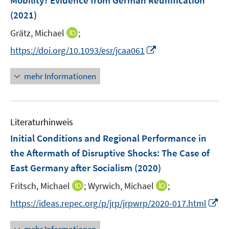
Mobility? Evidence from German Reunification
t
s
n
e
(2021)
t
s
r
e
t
I
Grätz, Michael
;
ö
r
e
n
I
f
https://doi.org/10.1093/esr/jcaa061
ö
r
n
n
f
f
ö
e
n
n
mehr Informationen
f
f
u
e
e
n
f
e
u
n
e
n
m
e
n
e
F
Literaturhinweis
m
n
e
F
Initial Conditions and Regional Performance in
n
e
the Aftermath of Disruptive Shocks: The Case of
s
n
East Germany after Socialism
t
(2020)
s
e
t
I
I
Fritsch, Michael
;
Wyrwich, Michael
;
r
e
n
n
I
https://ideas.repec.org/p/jrp/jrpwrp/2020-017.html
ö
r
n
n
n
f
ö
e
e
n
f