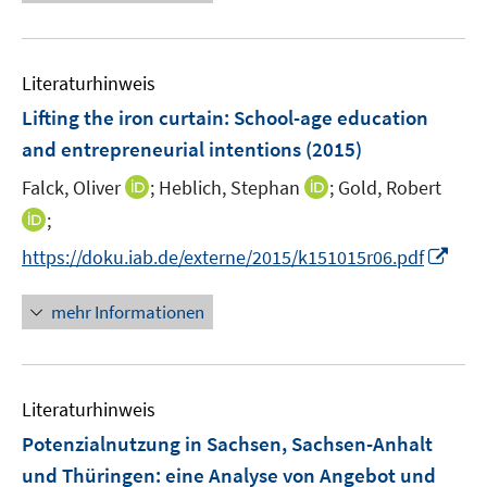
e
m
m
f
u
F
F
n
e
e
e
e
Literaturhinweis
m
n
n
n
F
Lifting the iron curtain: School-age education
s
s
e
and entrepreneurial intentions
(2015)
t
t
n
e
e
I
I
Falck, Oliver
;
Heblich, Stephan
;
Gold, Robert
s
r
r
n
n
t
I
;
ö
ö
n
n
e
n
f
f
I
https://doku.iab.de/externe/2015/k151015r06.pdf
e
e
r
n
f
f
n
u
u
ö
e
n
n
n
mehr Informationen
e
e
f
u
e
e
e
m
m
f
e
n
n
u
F
F
n
m
e
e
e
e
F
Literaturhinweis
m
n
n
n
e
F
Potenzialnutzung in Sachsen, Sachsen-Anhalt
s
s
n
e
t
t
und Thüringen
:
eine Analyse von Angebot und
s