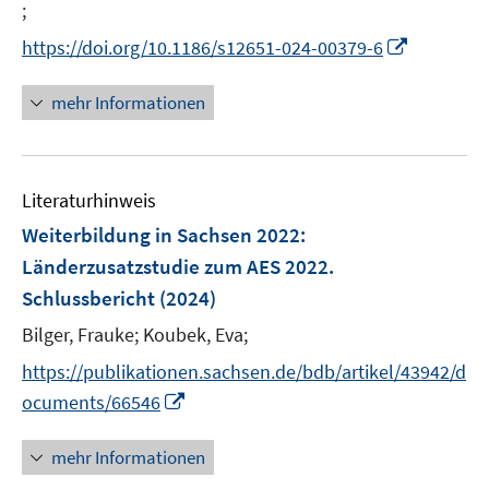
n
;
I
n
n
I
https://doi.org/10.1186/s12651-024-00379-6
e
n
n
u
e
n
mehr Informationen
e
u
e
m
e
u
F
m
e
e
F
Literaturhinweis
m
n
e
F
Weiterbildung in Sachsen 2022
:
s
n
e
Länderzusatzstudie zum AES 2022.
t
s
n
e
Schlussbericht
(2024)
t
s
r
e
t
Bilger, Frauke;
Koubek, Eva;
ö
r
e
https://publikationen.sachsen.de/bdb/artikel/43942/d
f
ö
r
f
I
ocuments/66546
f
ö
n
n
f
f
e
n
n
mehr Informationen
f
n
e
e