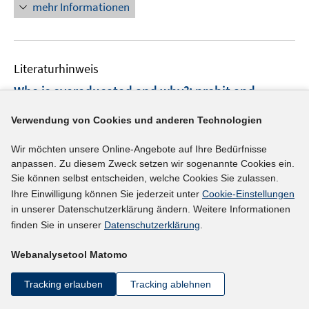
e
e
n
n
mehr Informationen
e
n
n
e
e
m
u
n
F
e
e
Literaturhinweis
m
n
F
Who is overeducated and why?
:
probit and
s
e
dynamic mixed multinomial logit analyses of
t
n
Verwendung von Cookies und anderen Technologien
e
vertical mismatch in East and West Germany
s
r
(2014)
Wir möchten unsere Online-Angebote auf Ihre Bedürfnisse
t
ö
anpassen. Zu diesem Zweck setzen wir sogenannte Cookies ein.
e
I
Boll, Christina
;
Leppin, Julian Sebastian;
f
Sie können selbst entscheiden, welche Cookies Sie zulassen.
r
n
f
Schömann, Klaus;
Ihre Einwilligung können Sie jederzeit unter
Cookie-Einstellungen
ö
n
n
in unserer Datenschutzerklärung ändern. Weitere Informationen
http://www.diw.de/documents/publikationen/73/diw_
f
e
e
finden Sie in unserer
Datenschutzerklärung
.
I
f
01.c.466637.de/diw_sp0661.pdf
u
n
n
n
e
Webanalysetool Matomo
n
e
mehr Informationen
m
e
n
Tracking erlauben
Tracking ablehnen
F
u
e