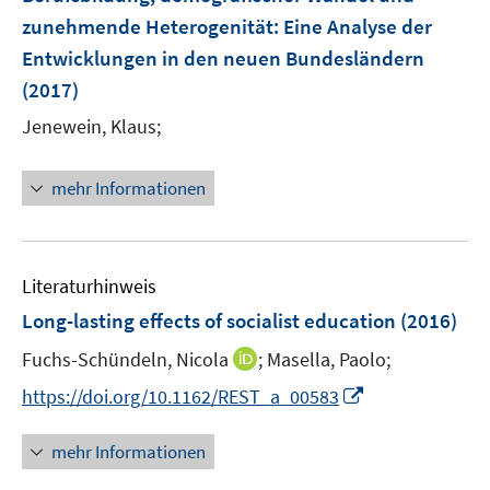
n
n
e
zunehmende Heterogenität
:
Eine Analyse der
s
n
Entwicklungen in den neuen Bundesländern
t
s
e
(2017)
t
r
e
Jenewein, Klaus;
ö
r
f
ö
mehr Informationen
f
f
n
f
e
n
n
e
Literaturhinweis
n
Long-lasting effects of socialist education
(2016)
I
Fuchs-Schündeln, Nicola
;
Masella, Paolo;
n
I
https://doi.org/10.1162/REST_a_00583
n
n
e
n
mehr Informationen
u
e
e