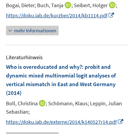
ö
t
I
I
Bogai, Dieter;
Buch, Tanja
;
Seibert, Holger
;
f
e
n
n
I
f
https://doku.iab.de/kurzber/2014/kb1114.pdf
r
n
n
n
n
ö
e
e
n
e
mehr Informationen
f
u
u
e
n
f
e
e
u
n
m
m
e
e
F
F
Literaturhinweis
m
n
e
e
F
Who is overeducated and why?
:
probit and
n
n
e
dynamic mixed multinomial logit analyses of
s
s
n
vertical mismatch in East and West Germany
t
t
s
e
e
(2014)
t
r
r
e
I
Boll, Christina
;
Schömann, Klaus;
Leppin, Julian
ö
ö
r
n
Sebastian;
f
f
ö
n
f
f
I
https://doku.iab.de/externe/2014/k140527r14.pdf
f
e
n
n
n
f
u