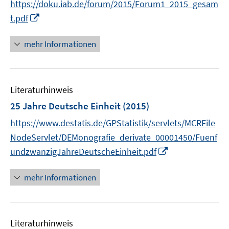
n
https://doku.iab.de/forum/2015/Forum1_2015_gesam
r
r
n
I
t.pdf
ö
ö
e
n
f
f
u
n
mehr Informationen
f
f
e
e
n
n
m
u
e
e
F
e
n
n
e
Literaturhinweis
m
n
F
25 Jahre Deutsche Einheit
(2015)
s
e
https://www.destatis.de/GPStatistik/servlets/MCRFile
t
n
e
NodeServlet/DEMonografie_derivate_00001450/Fuenf
s
r
I
undzwanzigJahreDeutscheEinheit.pdf
t
ö
n
e
f
n
r
mehr Informationen
f
e
ö
n
u
f
e
e
f
n
Literaturhinweis
m
n