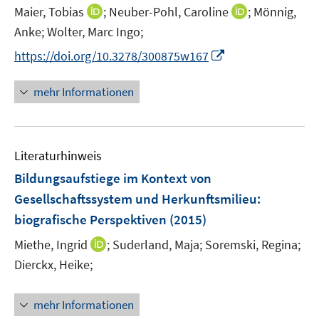
t
I
I
Maier, Tobias
;
Neuber-Pohl, Caroline
;
Mönnig,
e
n
n
Anke;
Wolter, Marc Ingo;
r
n
n
I
https://doi.org/10.3278/300875w167
ö
e
e
n
f
u
u
n
mehr Informationen
f
e
e
e
n
m
m
u
e
F
F
e
n
e
e
Literaturhinweis
m
n
n
F
Bildungsaufstiege im Kontext von
s
s
e
Gesellschaftssystem und Herkunftsmilieu
:
t
t
n
e
e
biografische Perspektiven
(2015)
s
r
r
t
I
Miethe, Ingrid
;
Suderland, Maja;
Soremski, Regina;
ö
ö
e
n
Dierckx, Heike;
f
f
r
n
f
f
ö
e
n
n
mehr Informationen
f
u
e
e