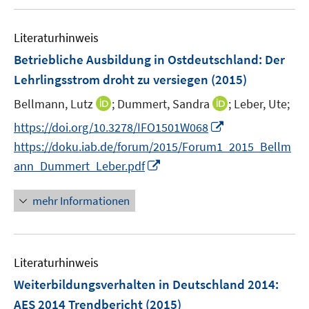
u
m
e
F
Literaturhinweis
m
e
F
Betriebliche Ausbildung in Ostdeutschland: Der
n
e
Lehrlingsstrom droht zu versiegen
(2015)
s
n
t
I
I
Bellmann, Lutz
;
Dummert, Sandra
;
Leber, Ute;
s
e
n
n
t
I
https://doi.org/10.3278/IFO1501W068
r
n
n
e
n
https://doku.iab.de/forum/2015/Forum1_2015_Bellm
ö
e
e
r
n
I
f
ann_Dummert_Leber.pdf
u
u
ö
e
n
f
e
e
f
u
n
n
mehr Informationen
m
m
f
e
e
e
F
F
n
m
u
n
e
e
e
F
e
n
n
n
e
Literaturhinweis
m
s
s
n
F
Weiterbildungsverhalten in Deutschland 2014
:
t
t
s
e
e
e
AES 2014 Trendbericht
(2015)
t