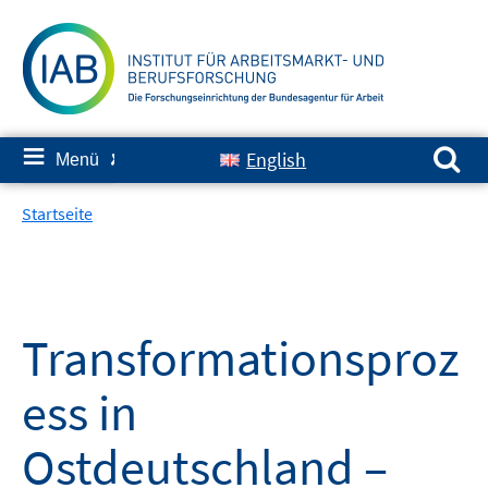
Springe
zum
Inhalt
Suchen nach:
≡
English
Menü
✘
Startseite
Transformationsproz
ess in
Ostdeutschland –