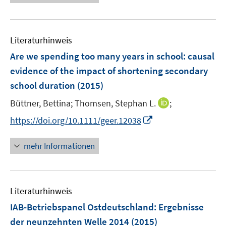
e
n
m
u
e
F
e
n
e
Literaturhinweis
m
n
F
Are we spending too many years in school
:
causal
s
e
evidence of the impact of shortening secondary
t
n
e
school duration
(2015)
s
r
t
I
Büttner, Bettina;
Thomsen, Stephan L.
;
ö
e
n
I
f
https://doi.org/10.1111/geer.12038
r
n
n
f
ö
e
n
n
mehr Informationen
f
u
e
e
f
e
u
n
n
m
e
e
F
Literaturhinweis
m
n
e
F
IAB-Betriebspanel Ostdeutschland
:
Ergebnisse
n
e
der neunzehnten Welle 2014
(2015)
s