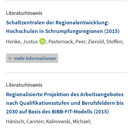
F
n
m
e
e
e
F
Literaturhinweis
m
n
n
e
F
Schaltzentralen der Regionalentwicklung
:
s
n
e
t
Hochschulen in Schrumpfungsregionen
(2015)
s
n
e
t
I
Henke, Justus
;
Pasternack, Peer;
Zierold, Steffen;
s
r
e
n
t
ö
r
n
e
mehr Informationen
f
ö
e
r
f
f
u
ö
n
f
e
f
e
n
m
f
Literaturhinweis
n
e
F
n
Regionalisierte Projektion des Arbeitsangebotes
n
e
e
nach Qualifikationsstufen und Berufsfeldern bis
n
n
2030 auf Basis des BIBB-FIT-Modells
(2015)
s
t
Hänisch, Carsten;
Kalinowski, Michael;
e