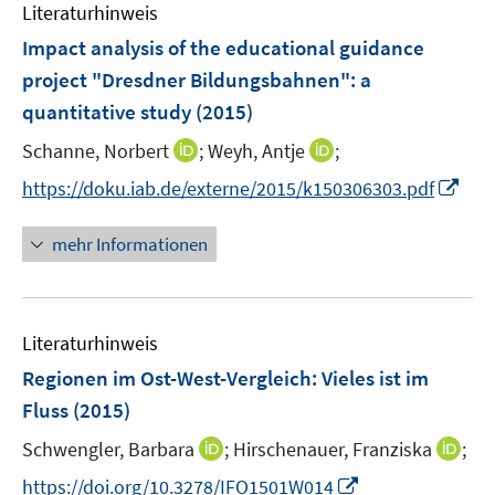
e
F
Literaturhinweis
m
n
e
F
Impact analysis of the educational guidance
n
e
project "Dresdner Bildungsbahnen"
:
a
s
n
quantitative study
(2015)
t
s
e
t
I
I
Schanne, Norbert
;
Weyh, Antje
;
r
e
n
n
I
https://doku.iab.de/externe/2015/k150306303.pdf
ö
r
n
n
n
f
ö
e
e
n
f
mehr Informationen
f
u
u
e
n
f
e
e
u
e
n
m
m
e
n
e
F
F
Literaturhinweis
m
n
e
e
F
Regionen im Ost-West-Vergleich: Vieles ist im
n
n
e
Fluss
(2015)
s
s
n
t
t
I
I
Schwengler, Barbara
;
Hirschenauer, Franziska
;
s
e
e
n
n
t
I
https://doi.org/10.3278/IFO1501W014
r
r