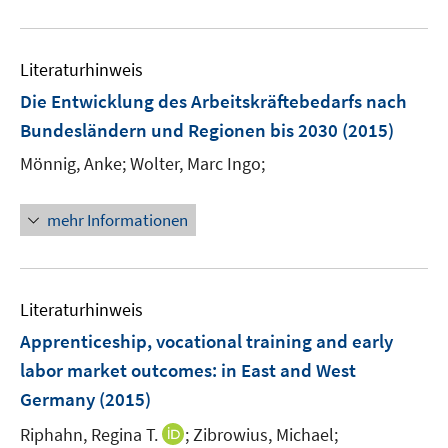
f
e
n
n
n
m
e
F
Literaturhinweis
n
e
Die Entwicklung des Arbeitskräftebedarfs nach
n
Bundesländern und Regionen bis 2030
(2015)
s
t
Mönnig, Anke;
Wolter, Marc Ingo;
e
r
mehr Informationen
ö
f
f
n
Literaturhinweis
e
Apprenticeship, vocational training and early
n
labor market outcomes
:
in East and West
Germany
(2015)
I
Riphahn, Regina T.
;
Zibrowius, Michael;