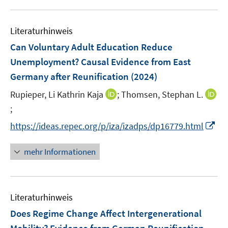
n
u
n
e
e
n
Literaturhinweis
m
F
Can Voluntary Adult Education Reduce
e
Unemployment? Causal Evidence from East
n
Germany after Reunification
(2024)
s
t
I
Rupieper, Li Kathrin Kaja
;
Thomsen, Stephan L.
e
n
;
I
r
n
n
I
https://ideas.repec.org/p/iza/izadps/dp16779.html
ö
e
n
n
f
u
e
n
mehr Informationen
f
e
u
e
n
m
e
u
e
F
m
e
n
e
F
Literaturhinweis
m
n
e
F
Does Regime Change Affect Intergenerational
s
n
e