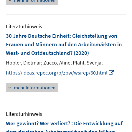
mehr Informationen
f
u
u
e
n
f
e
e
u
e
n
m
m
e
n
e
F
F
Literaturhinweis
m
n
e
e
F
30 Jahre Deutsche Einheit
:
Gleichstellung von
n
n
e
Frauen und Männern auf den Arbeitsmärkten in
s
s
n
West- und Ostdeutschland?
t
(2020)
t
s
e
e
t
Hobler, Dietmar;
Zucco, Aline;
Pfahl, Svenja;
r
r
e
I
https://ideas.repec.org/p/zbw/wsirep/60.html
ö
ö
r
n
f
f
ö
n
mehr Informationen
f
f
f
e
n
n
f
u
e
e
n
e
n
n
e
Literaturhinweis
m
n
F
Wer gewinnt? Wer verliert? : Die Entwicklung auf
e
dem deutschen Arbeitsmarkt seit den frühen