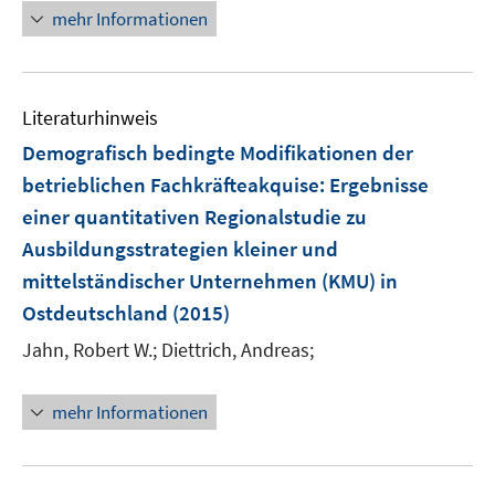
r
mehr Informationen
ö
f
f
n
Literaturhinweis
e
Demografisch bedingte Modifikationen der
n
betrieblichen Fachkräfteakquise
:
Ergebnisse
einer quantitativen Regionalstudie zu
Ausbildungsstrategien kleiner und
mittelständischer Unternehmen (KMU) in
Ostdeutschland
(2015)
Jahn, Robert W.;
Diettrich, Andreas;
mehr Informationen