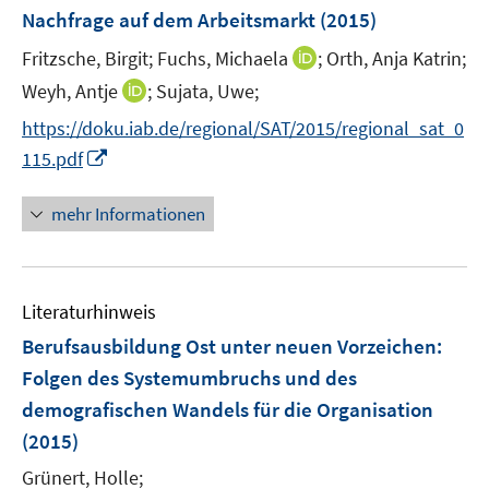
n
e
e
Nachfrage auf dem Arbeitsmarkt
t
(2015)
s
r
r
e
t
I
Fritzsche, Birgit;
Fuchs, Michaela
;
Orth, Anja Katrin;
ö
ö
r
e
n
I
Weyh, Antje
;
f
Sujata, Uwe;
f
ö
r
n
n
f
f
f
https://doku.iab.de/regional/SAT/2015/regional_sat_0
ö
e
n
n
n
f
I
115.pdf
f
u
e
e
e
n
n
f
e
u
n
n
e
n
n
mehr Informationen
m
e
n
e
e
F
m
u
n
e
F
e
n
e
Literaturhinweis
m
s
n
F
Berufsausbildung Ost unter neuen Vorzeichen
t
:
s
e
e
Folgen des Systemumbruchs und des
t
n
r
e
demografischen Wandels für die Organisation
s
ö
r
(2015)
t
f
ö
e
f
Grünert, Holle;
f