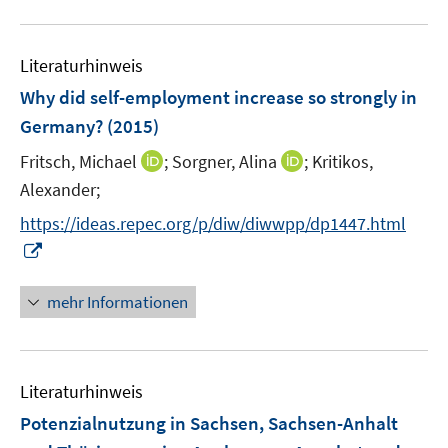
n
u
e
e
n
Literaturhinweis
m
F
Why did self-employment increase so strongly in
e
Germany?
(2015)
n
I
I
Fritsch, Michael
;
Sorgner, Alina
;
Kritikos,
s
n
n
t
Alexander;
n
n
e
https://ideas.repec.org/p/diw/diwwpp/dp1447.html
e
e
r
I
u
u
ö
n
e
e
f
n
mehr Informationen
m
m
f
e
F
F
n
u
e
e
e
e
n
n
n
Literaturhinweis
m
s
s
F
Potenzialnutzung in Sachsen, Sachsen-Anhalt
t
t
e