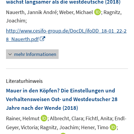
wächst langsamer als die westdeutsche
t
(2018)
s
e
t
I
Nauerth, Jannik André;
Weber, Michael
;
Ragnitz,
r
e
n
Joachim;
ö
r
n
f
http://www.cesifo-group.de/DocDL/ifoDD_18-01_22-2
ö
e
f
I
8_Nauerth.pdf
f
u
n
n
f
e
e
n
n
mehr Informationen
m
n
e
e
F
u
n
e
e
n
Literaturhinweis
m
s
F
Mauer in den Köpfen? Die Einstellungen und
t
e
e
Verhaltensweisen Ost- und Westdeutscher 28
n
r
Jahre nach der Wende
(2018)
s
ö
t
I
Rainer, Helmut
;
Albrecht, Clara;
Fichtl, Anita;
Endl-
f
e
n
f
I
Geyer, Victoria;
Ragnitz, Joachim;
Hener, Timo
;
r
n
n