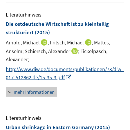
u
e
m
e
n
F
Literaturhinweis
m
e
F
Die ostdeutsche Wirtschaft ist zu kleinteilig
n
e
strukturiert
(2015)
s
n
t
I
I
Arnold, Michael
;
Fritsch, Michael
;
Mattes,
s
e
n
n
t
I
Anselm;
Schiersch, Alexander
;
Eickelpasch,
r
n
n
e
n
Alexander;
ö
e
e
r
n
f
http://www.diw.de/documents/publikationen/73/diw_
u
u
ö
e
f
I
e
e
01.c.512862.de/15-35-3.pdf
f
u
n
n
m
m
f
e
e
n
F
F
n
mehr Informationen
m
n
e
e
e
e
F
u
n
n
n
e
e
s
s
n
Literaturhinweis
m
t
t
s
F
e
e
Urban shrinkage in Eastern Germany
(2015)
t