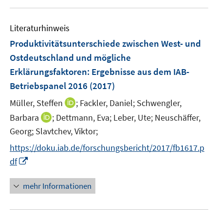
e
f
u
n
n
m
f
e
F
n
Literaturhinweis
m
e
e
F
Produktivitätsunterschiede zwischen West- und
n
n
e
Ostdeutschland und mögliche
s
n
Erklärungsfaktoren
:
Ergebnisse aus dem IAB-
t
s
e
Betriebspanel 2016
(2017)
t
r
e
I
Müller, Steffen
;
Fackler, Daniel;
Schwengler,
ö
r
n
I
Barbara
;
Dettmann, Eva;
Leber, Ute;
Neuschäffer,
f
ö
n
n
f
Georg;
Slavtchev, Viktor;
f
e
n
n
f
https://doku.iab.de/forschungsbericht/2017/fb1617.p
u
e
e
n
I
e
df
u
n
e
n
m
e
n
n
F
mehr Informationen
m
e
e
F
u
n
e