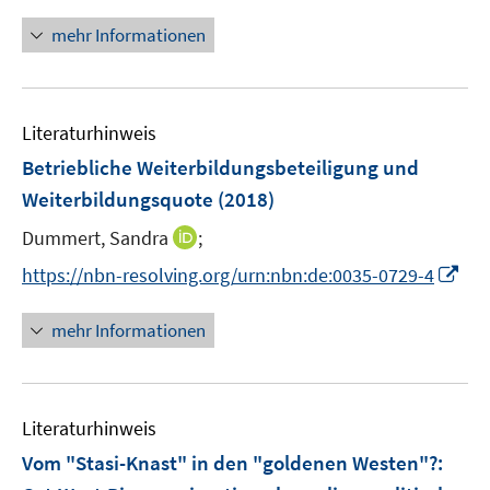
r
mehr Informationen
ö
f
f
n
Literaturhinweis
e
Betriebliche Weiterbildungsbeteiligung und
n
Weiterbildungsquote
(2018)
I
Dummert, Sandra
;
n
I
https://nbn-resolving.org/urn:nbn:de:0035-0729-4
n
n
e
n
mehr Informationen
u
e
e
u
m
e
F
Literaturhinweis
m
e
F
Vom "Stasi-Knast" in den "goldenen Westen"?
:
n
e