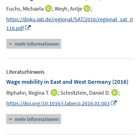
r
r
t
I
I
Fuchs, Michaela
;
Weyh, Antje
;
ö
ö
e
n
n
f
f
https://doku.iab.de/regional/SAT/2016/regional_sat_0
r
n
n
f
f
I
116.pdf
ö
e
e
n
n
n
f
u
u
e
e
n
mehr Informationen
f
e
e
n
n
e
n
m
m
u
e
F
F
e
n
e
e
Literaturhinweis
m
n
n
F
Wage mobility in East and West Germany
(2016)
s
s
e
t
t
I
I
Riphahn, Regina T.
;
Schnitzlein, Daniel D.
;
n
e
e
n
n
s
I
https://doi.org/10.1016/j.labeco.2016.01.003
r
r
n
n
t
n
ö
ö
e
e
e
n
mehr Informationen
f
f
u
u
r
e
f
f
e
e
ö
u
n
n
m
m
f
e