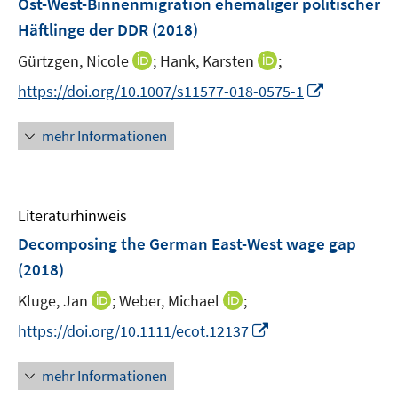
Ost-West-Binnenmigration ehemaliger politischer
s
n
Häftlinge der DDR
(2018)
t
s
e
t
I
I
Gürtzgen, Nicole
;
Hank, Karsten
;
r
e
n
n
I
https://doi.org/10.1007/s11577-018-0575-1
ö
r
n
n
n
f
ö
e
e
n
f
mehr Informationen
f
u
u
e
n
f
e
e
u
e
n
m
m
e
n
e
F
F
Literaturhinweis
m
n
e
e
F
Decomposing the German East-West wage gap
n
n
e
(2018)
s
s
n
t
t
I
I
Kluge, Jan
;
Weber, Michael
;
s
e
e
n
n
t
I
https://doi.org/10.1111/ecot.12137
r
r
n
n
e
n
ö
ö
e
e
r
n
mehr Informationen
f
f
u
u
ö
e