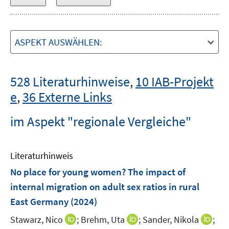
ASPEKT AUSWÄHLEN:
528 Literaturhinweise
,
10 IAB-Projekt
e
,
36 Externe Links
im Aspekt "regionale Vergleiche"
Literaturhinweis
No place for young women? The impact of
internal migration on adult sex ratios in rural
East Germany
(2024)
I
I
I
Stawarz, Nico
;
Brehm, Uta
;
Sander, Nikola
;