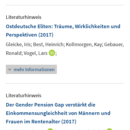
f
u
n
F
n
e
e
e
Literaturhinweis
m
n
n
F
Ostdeutsche Eliten
:
Träume, Wirklichkeiten und
s
e
Perspektiven
(2017)
t
n
e
Gleicke, Iris;
Best, Heinrich;
Kollmorgen, Kay;
Gebauer,
s
r
t
I
Ronald;
Vogel, Lars
;
ö
e
n
f
r
n
mehr Informationen
f
ö
e
n
f
u
e
f
e
n
n
m
Literaturhinweis
e
F
Der Gender Pension Gap verstärkt die
n
e
Einkommensungleichheit von Männern und
n
Frauen im Rentenalter
(2017)
s
t