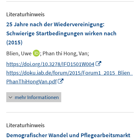
f
e
n
Literaturhinweis
m
e
F
25 Jahre nach der Wiedervereinigung:
n
e
Schwierige Startbedingungen wirken nach
n
(2015)
s
t
I
Blien, Uwe
;
Phan thi Hong, Van;
e
n
I
https://doi.org/10.3278/IFO1501W004
r
n
n
https://doku.iab.de/forum/2015/Forum1_2015_Blien_
ö
e
n
I
PhanThiHongVan.pdf
f
u
e
n
f
e
u
n
n
mehr Informationen
m
e
e
e
F
m
u
n
e
F
e
n
e
Literaturhinweis
m
s
n
F
Demografischer Wandel und Pflegearbeitsmarkt
t
s