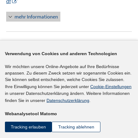
I
f
df
n
f
n
n
mehr Informationen
e
e
u
n
e
Literaturhinweis
m
F
Decomposing the German East-West wage gap
Verwendung von Cookies und anderen Technologien
e
(2015)
n
Wir möchten unsere Online-Angebote auf Ihre Bedürfnisse
I
I
Kluge, Jan
;
Weber, Michael
;
s
anpassen. Zu diesem Zweck setzen wir sogenannte Cookies ein.
Sie können selbst entscheiden, welche Cookies Sie zulassen.
n
n
t
I
https://doku.iab.de/externe/2015/k151001r01.pdf
Ihre Einwilligung können Sie jederzeit unter
Cookie-Einstellungen
n
n
e
n
in unserer Datenschutzerklärung ändern. Weitere Informationen
e
e
r
n
mehr Informationen
finden Sie in unserer
Datenschutzerklärung
.
u
u
ö
e
e
e
f
u
Webanalysetool Matomo
m
m
f
e
F
F
n
Literaturhinweis
m
Tracking erlauben
Tracking ablehnen
e
e
e
F
Einkommensungleichheit in Deutschland
(2015)