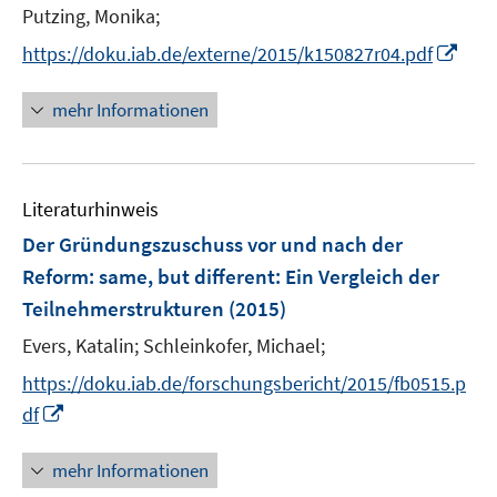
r
t
Putzing, Monika;
ö
e
I
https://doku.iab.de/externe/2015/k150827r04.pdf
f
r
n
f
ö
n
n
mehr Informationen
f
e
e
f
u
n
n
e
e
Literaturhinweis
m
n
F
Der Gründungszuschuss vor und nach der
e
Reform
:
same, but different: Ein Vergleich der
n
Teilnehmerstrukturen
(2015)
s
t
Evers, Katalin;
Schleinkofer, Michael;
e
https://doku.iab.de/forschungsbericht/2015/fb0515.p
r
I
df
ö
n
f
n
mehr Informationen
f
e