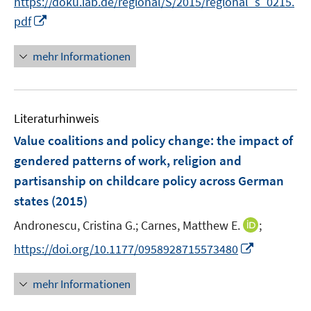
f
https://doku.iab.de/regional/S/2015/regional_s_0215.
r
n
f
I
pdf
ö
e
n
n
f
u
e
n
mehr Informationen
f
e
n
e
n
m
u
e
F
e
n
e
Literaturhinweis
m
n
F
Value coalitions and policy change
:
the impact of
s
e
gendered patterns of work, religion and
t
n
e
partisanship on childcare policy across German
s
r
states
(2015)
t
ö
e
I
Andronescu, Cristina G.;
Carnes, Matthew E.
;
f
r
n
f
I
https://doi.org/10.1177/0958928715573480
ö
n
n
n
f
e
e
n
mehr Informationen
f
u
n
e
n
e