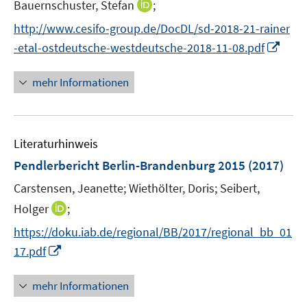
n
I
Bauernschuster, Stefan
;
ö
e
e
n
n
f
http://www.cesifo-group.de/DocDL/sd-2018-21-rainer
u
n
e
n
f
e
I
-etal-ostdeutsche-westdeutsche-2018-11-08.pdf
u
e
n
m
n
e
u
e
F
n
mehr Informationen
m
e
n
e
e
F
m
n
u
e
F
s
e
n
e
Literaturhinweis
t
m
s
n
e
F
Pendlerbericht Berlin-Brandenburg 2015
(2017)
t
s
r
e
e
t
Carstensen, Jeanette;
Wiethölter, Doris;
Seibert,
ö
n
r
e
I
Holger
;
f
s
ö
r
n
f
t
f
https://doku.iab.de/regional/BB/2017/regional_bb_01
ö
n
n
e
f
I
17.pdf
f
e
e
r
n
n
f
u
n
ö
e
n
n
mehr Informationen
e
f
n
e
e
m