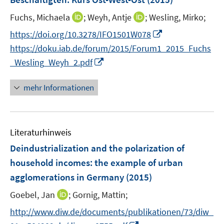
n
n
s
s
I
I
Fuchs, Michaela
;
Weyh, Antje
;
Wesling, Mirko;
t
t
n
n
I
https://doi.org/10.3278/IFO1501W078
e
e
n
n
n
https://doku.iab.de/forum/2015/Forum1_2015_Fuchs
r
r
e
e
n
I
_Wesling_Weyh_2.pdf
ö
ö
u
u
e
n
f
f
e
e
u
n
mehr Informationen
f
f
m
m
e
e
n
n
F
F
m
u
e
e
e
e
F
e
n
n
n
n
e
Literaturhinweis
m
s
s
n
F
Deindustrialization and the polarization of
t
t
s
e
e
e
household incomes
:
the example of urban
t
n
r
r
agglomerations in Germany
(2015)
e
s
ö
ö
r
t
I
Goebel, Jan
;
Gornig, Mattin;
f
f
ö
e
n
f
f
http://www.diw.de/documents/publikationen/73/diw_
f
r
n
n
n