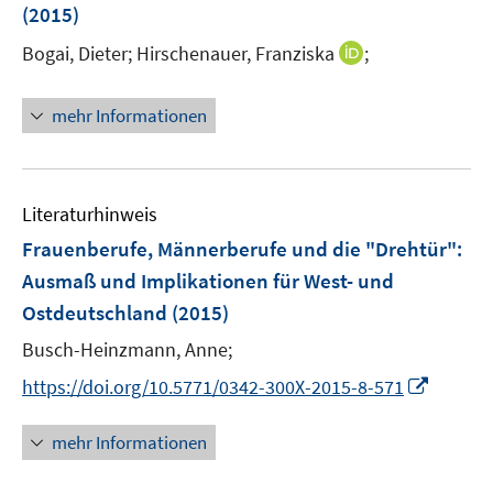
e
e
(2015)
t
n
r
e
I
Bogai, Dieter;
Hirschenauer, Franziska
;
s
ö
r
n
t
f
ö
n
e
mehr Informationen
f
f
e
r
n
f
u
ö
e
n
e
f
n
e
m
f
Literaturhinweis
n
F
n
Frauenberufe, Männerberufe und die "Drehtür"
:
e
e
Ausmaß und Implikationen für West- und
n
n
Ostdeutschland
(2015)
s
t
Busch-Heinzmann, Anne;
e
I
https://doi.org/10.5771/0342-300X-2015-8-571
r
n
ö
n
mehr Informationen
f
e
f
u