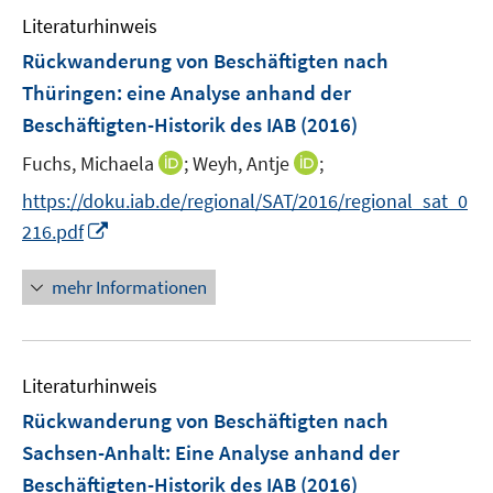
e
s
n
Literaturhinweis
m
t
s
F
e
Rückwanderung von Beschäftigten nach
t
e
r
e
Thüringen
:
eine Analyse anhand der
n
ö
r
Beschäftigten-Historik des IAB
(2016)
s
f
ö
t
f
I
I
Fuchs, Michaela
;
Weyh, Antje
;
f
e
n
n
n
f
https://doku.iab.de/regional/SAT/2016/regional_sat_0
r
e
n
n
n
I
216.pdf
ö
n
e
e
e
n
f
u
u
n
n
mehr Informationen
f
e
e
e
n
m
m
u
e
F
F
e
n
e
e
Literaturhinweis
m
n
n
F
Rückwanderung von Beschäftigten nach
s
s
e
Sachsen-Anhalt
:
Eine Analyse anhand der
t
t
n
e
e
Beschäftigten-Historik des IAB
(2016)
s