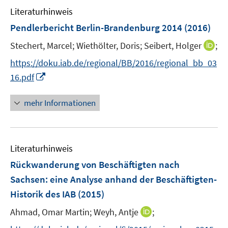
e
e
F
F
Literaturhinweis
f
m
n
n
e
e
n
F
Pendlerbericht Berlin-Brandenburg 2014
(2016)
n
n
e
e
s
s
I
Stechert, Marcel;
Wiethölter, Doris;
Seibert, Holger
;
n
n
t
t
n
s
https://doku.iab.de/regional/BB/2016/regional_bb_03
e
e
n
t
I
16.pdf
r
r
e
e
n
ö
ö
u
r
n
mehr Informationen
f
f
e
ö
e
f
f
m
f
u
n
n
F
f
e
e
e
e
n
Literaturhinweis
m
n
n
n
e
F
Rückwanderung von Beschäftigten nach
s
n
e
Sachsen
:
eine Analyse anhand der Beschäftigten-
t
n
e
Historik des IAB
(2015)
s
r
t
I
Ahmad, Omar Martin;
Weyh, Antje
;
ö
e
n