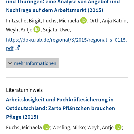
e
e
und Thüringen
:
eine Analyse von Angebot und
n
r
r
Nachfrage auf dem Arbeitsmarkt
(2015)
s
ö
ö
t
I
Fritzsche, Birgit;
Fuchs, Michaela
;
Orth, Anja Katrin;
f
f
e
n
f
f
I
Weyh, Antje
;
Sujata, Uwe;
r
n
n
n
n
https://doku.iab.de/regional/S/2015/regional_s_0115.
ö
e
e
e
n
I
pdf
f
u
n
n
e
n
f
e
u
n
n
mehr Informationen
m
e
e
e
F
m
u
n
e
F
e
n
e
Literaturhinweis
m
s
n
F
Arbeitslosigkeit und Fachkräftesicherung in
t
s
e
e
Ostdeutschland: Zarte Pflänzchen brauchen
t
n
r
e
Pflege
(2015)
s
ö
r
t
I
I
Fuchs, Michaela
;
Wesling, Mirko;
Weyh, Antje
;
f
ö
e