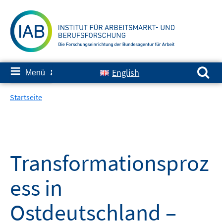
Springe
zum
Inhalt
Suchen nach:
≡
English
Menü
✘
Startseite
Transformationsproz
ess in
Ostdeutschland –