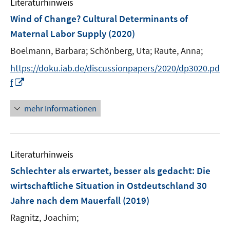
n
Literaturhinweis
e
Wind of Change? Cultural Determinants of
n
Maternal Labor Supply
(2020)
Boelmann, Barbara;
Schönberg, Uta;
Raute, Anna;
https://doku.iab.de/discussionpapers/2020/dp3020.pd
I
f
n
n
mehr Informationen
e
u
e
Literaturhinweis
m
F
Schlechter als erwartet, besser als gedacht: Die
e
wirtschaftliche Situation in Ostdeutschland 30
n
Jahre nach dem Mauerfall
(2019)
s
t
Ragnitz, Joachim;
e