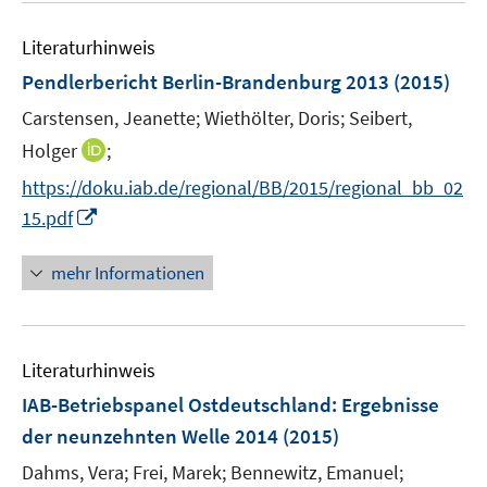
n
e
e
Literaturhinweis
m
n
F
Pendlerbericht Berlin-Brandenburg 2013
(2015)
e
Carstensen, Jeanette;
Wiethölter, Doris;
Seibert,
n
I
Holger
;
s
n
t
https://doku.iab.de/regional/BB/2015/regional_bb_02
n
e
I
15.pdf
e
r
n
u
ö
n
mehr Informationen
e
f
e
m
f
u
F
n
e
e
e
Literaturhinweis
m
n
n
F
IAB-Betriebspanel Ostdeutschland
:
Ergebnisse
s
e
der neunzehnten Welle 2014
(2015)
t
n
e
Dahms, Vera;
Frei, Marek;
Bennewitz, Emanuel;
s