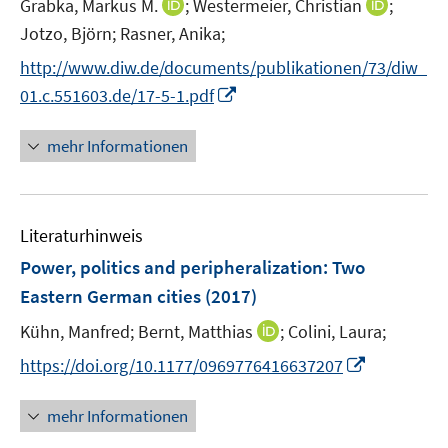
I
I
Grabka, Markus M.
;
Westermeier, Christian
;
e
n
n
Jotzo, Björn;
Rasner, Anika;
r
n
n
http://www.diw.de/documents/publikationen/73/diw_
ö
e
e
I
f
01.c.551603.de/17-5-1.pdf
u
u
n
f
e
e
n
n
mehr Informationen
m
m
e
e
F
F
u
n
e
e
e
n
n
Literaturhinweis
m
s
s
F
Power, politics and peripheralization
:
Two
t
t
e
e
e
Eastern German cities
(2017)
n
r
r
I
Kühn, Manfred;
Bernt, Matthias
;
Colini, Laura;
s
ö
ö
n
t
I
f
f
https://doi.org/10.1177/0969776416637207
n
e
n
f
f
e
r
n
n
n
mehr Informationen
u
ö
e
e
e