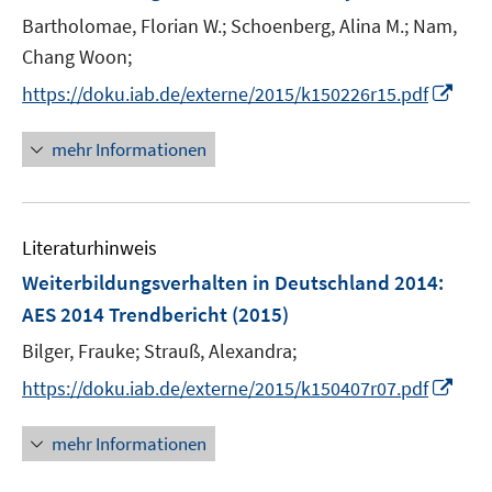
e
r
r
e
Bartholomae, Florian W.;
Schoenberg, Alina M.;
Nam,
n
ö
ö
r
Chang Woon;
s
f
f
ö
t
f
f
I
https://doku.iab.de/externe/2015/k150226r15.pdf
f
e
n
n
n
f
r
e
e
n
n
mehr Informationen
ö
n
n
e
e
f
u
n
f
e
n
Literaturhinweis
m
e
F
Weiterbildungsverhalten in Deutschland 2014
:
n
e
AES 2014 Trendbericht
(2015)
n
Bilger, Frauke;
Strauß, Alexandra;
s
t
I
https://doku.iab.de/externe/2015/k150407r07.pdf
e
n
r
n
mehr Informationen
ö
e
f
u