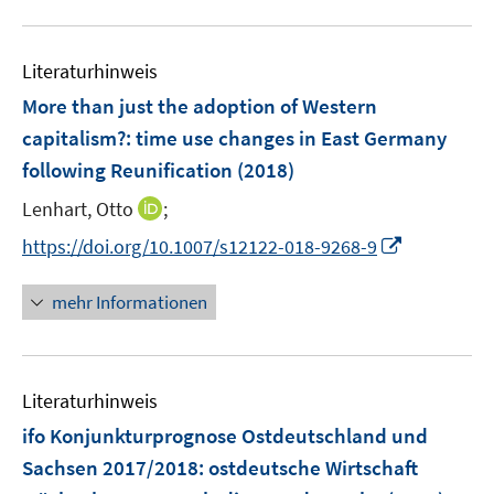
f
f
e
e
f
u
n
n
m
m
f
e
e
e
F
F
n
Literaturhinweis
m
n
n
e
e
e
F
More than just the adoption of Western
n
n
n
e
capitalism?
:
time use changes in East Germany
s
s
n
following Reunification
t
(2018)
t
s
e
e
t
I
Lenhart, Otto
;
r
r
e
n
I
https://doi.org/10.1007/s12122-018-9268-9
ö
ö
r
n
n
f
f
ö
e
n
f
f
mehr Informationen
f
u
e
n
n
f
e
u
e
e
n
m
e
n
n
e
F
Literaturhinweis
m
n
e
F
ifo Konjunkturprognose Ostdeutschland und
n
e
Sachsen 2017/2018
:
ostdeutsche Wirtschaft
s
n