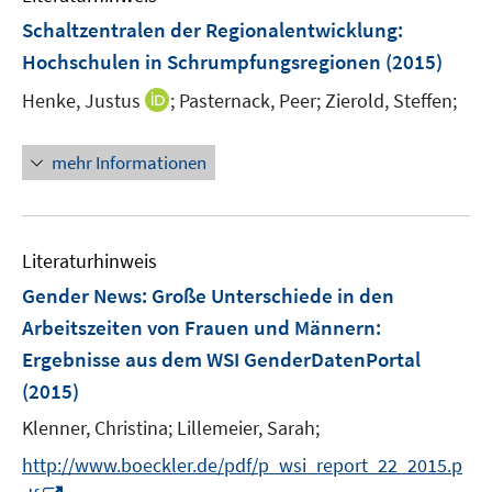
n
n
e
F
Schaltzentralen der Regionalentwicklung
:
s
n
e
t
Hochschulen in Schrumpfungsregionen
(2015)
s
n
e
t
I
Henke, Justus
;
Pasternack, Peer;
Zierold, Steffen;
s
r
e
n
t
ö
r
n
e
mehr Informationen
f
ö
e
r
f
f
u
ö
n
f
e
f
e
n
m
f
Literaturhinweis
n
e
F
n
Gender News: Große Unterschiede in den
n
e
e
Arbeitszeiten von Frauen und Männern
:
n
n
Ergebnisse aus dem WSI GenderDatenPortal
s
t
(2015)
e
Klenner, Christina;
Lillemeier, Sarah;
r
http://www.boeckler.de/pdf/p_wsi_report_22_2015.p
ö