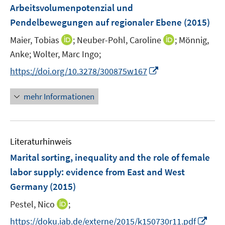
e
Arbeitsvolumenpotenzial und
s
n
Pendelbewegungen auf regionaler Ebene
t
(2015)
s
e
t
I
I
Maier, Tobias
;
Neuber-Pohl, Caroline
;
Mönnig,
r
e
n
n
Anke;
Wolter, Marc Ingo;
ö
r
n
n
I
f
https://doi.org/10.3278/300875w167
ö
e
e
n
f
f
u
u
n
n
mehr Informationen
f
e
e
e
e
n
m
m
u
n
e
F
F
e
n
e
e
Literaturhinweis
m
n
n
F
Marital sorting, inequality and the role of female
s
s
e
labor supply
:
evidence from East and West
t
t
n
e
e
Germany
(2015)
s
r
r
t
I
Pestel, Nico
;
ö
ö
e
n
I
f
f
https://doku.iab.de/externe/2015/k150730r11.pdf