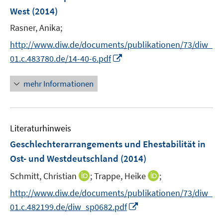
n
n
e
West
(2014)
s
n
t
Rasner, Anika;
s
e
t
http://www.diw.de/documents/publikationen/73/diw_
r
e
I
01.c.483780.de/14-40-6.pdf
ö
r
n
f
ö
n
mehr Informationen
f
f
e
n
f
u
e
n
e
n
e
Literaturhinweis
m
n
F
Geschlechterarrangements und Ehestabilität in
e
Ost- und Westdeutschland
(2014)
n
I
I
Schmitt, Christian
;
Trappe, Heike
;
s
n
n
t
http://www.diw.de/documents/publikationen/73/diw_
n
n
e
I
01.c.482199.de/diw_sp0682.pdf
e
e
r
n