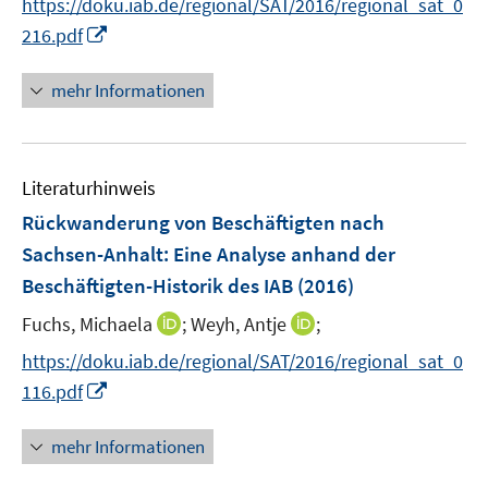
https://doku.iab.de/regional/SAT/2016/regional_sat_0
ö
r
n
n
I
f
216.pdf
ö
e
e
n
f
f
u
u
n
n
mehr Informationen
f
e
e
e
e
n
m
m
u
n
e
F
F
e
n
e
e
Literaturhinweis
m
n
n
F
Rückwanderung von Beschäftigten nach
s
s
e
Sachsen-Anhalt
:
Eine Analyse anhand der
t
t
n
e
e
Beschäftigten-Historik des IAB
(2016)
s
r
r
t
I
I
Fuchs, Michaela
;
Weyh, Antje
;
ö
ö
e
n
n
f
f
https://doku.iab.de/regional/SAT/2016/regional_sat_0
r
n
n
f
f
I
116.pdf
ö
e
e
n
n
n
f
u
u
e
e
n
mehr Informationen
f
e
e
n
n
e
n
m
m