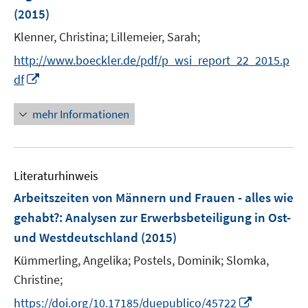
(2015)
t
e
Klenner, Christina;
Lillemeier, Sarah;
r
http://www.boeckler.de/pdf/p_wsi_report_22_2015.p
ö
I
df
f
n
f
n
mehr Informationen
n
e
e
u
n
e
Literaturhinweis
m
F
Arbeitszeiten von Männern und Frauen - alles wie
e
gehabt?
:
Analysen zur Erwerbsbeteiligung in Ost-
n
und Westdeutschland
(2015)
s
t
Kümmerling, Angelika;
Postels, Dominik;
Slomka,
e
Christine;
r
I
https://doi.org/10.17185/duepublico/45722