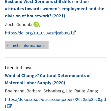
East and West Germans still differ in their
t
s
n
r
r
e
attitudes towards women’s employment and the
t
s
ö
ö
r
e
division of housework?
(2021)
t
f
f
ö
r
e
f
f
I
Zoch, Gundula
;
f
ö
r
n
n
n
f
I
https://doi.org/10.1093/esr/jcab002
f
ö
e
e
n
n
n
f
f
n
n
e
e
n
n
mehr Informationen
f
u
n
e
e
n
e
u
n
e
m
e
n
F
Literaturhinweis
m
e
F
Wind of Change? Cultural Determinants of
n
e
Maternal Labor Supply
(2020)
s
n
t
Boelmann, Barbara;
Schönberg, Uta;
Raute, Anna;
s
e
t
https://doku.iab.de/discussionpapers/2020/dp3020.pd
r
e
I
f
ö
r