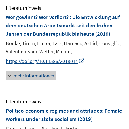
e
n
F
Literaturhinweis
m
e
F
Wer gewinnt? Wer verliert? : Die Entwicklung auf
n
e
dem deutschen Arbeitsmarkt seit den frühen
s
n
Jahren der Bundesrepublik bis heute
t
(2019)
s
e
t
Bönke, Timm;
Irmler, Lars;
Harnack, Astrid;
Consiglio,
r
e
Valentina Sara;
Wetter, Miriam;
ö
r
I
https://doi.org/10.11586/2019014
f
ö
n
f
f
n
n
mehr Informationen
f
e
e
n
u
n
e
e
n
Literaturhinweis
m
F
Politico-economic regimes and attitudes: Female
e
workers under state socialism
(2019)
n
Campa, Pamela;
Serafinelli, Michel;