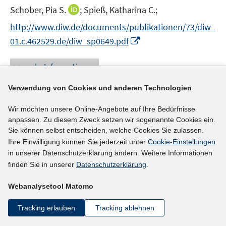
r
t
I
Schober, Pia S.
;
Spieß, Katharina C.;
ö
e
n
f
http://www.diw.de/documents/publikationen/73/diw_
r
n
f
I
01.c.462529.de/diw_sp0649.pdf
ö
e
n
n
f
u
e
n
mehr Informationen
f
e
n
e
n
m
u
Verwendung von Cookies und anderen Technologien
e
F
e
n
e
Wir möchten unsere Online-Angebote auf Ihre Bedürfnisse
Literaturhinweis
m
n
anpassen. Zu diesem Zweck setzen wir sogenannte Cookies ein.
F
Women's employment in Germany
:
robust in
s
Sie können selbst entscheiden, welche Cookies Sie zulassen.
e
crisis but vulnerable in job quality
(2014)
t
Ihre Einwilligung können Sie jederzeit unter
Cookie-Einstellungen
n
e
in unserer Datenschutzerklärung ändern. Weitere Informationen
I
Weinkopf, Claudia
;
s
finden Sie in unserer
Datenschutzerklärung
.
r
n
t
http://www.ofce.sciences-po.fr/publications/revue13
ö
n
e
Webanalysetool Matomo
I
f
3.htm
e
r
n
f
u
ö
Tracking erlauben
Tracking ablehnen
n
n
mehr Informationen
e
f