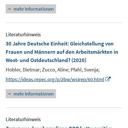
n
f
ö
n
mehr Informationen
f
f
e
n
f
u
e
n
e
n
e
Literaturhinweis
m
n
F
30 Jahre Deutsche Einheit
:
Gleichstellung von
e
Frauen und Männern auf den Arbeitsmärkten in
n
West- und Ostdeutschland?
(2020)
s
t
Hobler, Dietmar;
Zucco, Aline;
Pfahl, Svenja;
e
I
https://ideas.repec.org/p/zbw/wsirep/60.html
r
n
ö
n
mehr Informationen
f
e
f
u
n
e
e
Literaturhinweis
m
n
F