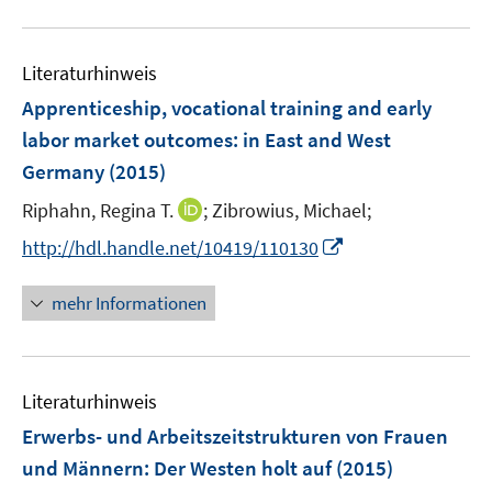
u
e
Literaturhinweis
m
F
Apprenticeship, vocational training and early
e
labor market outcomes
:
in East and West
n
Germany
(2015)
s
t
I
Riphahn, Regina T.
;
Zibrowius, Michael;
e
n
I
http://hdl.handle.net/10419/110130
r
n
n
ö
e
n
mehr Informationen
f
u
e
f
e
u
n
m
e
e
F
Literaturhinweis
m
n
e
F
Erwerbs- und Arbeitszeitstrukturen von Frauen
n
e
und Männern: Der Westen holt auf
(2015)
s
n