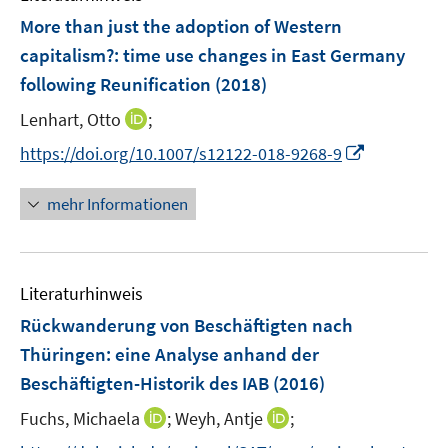
e
e
e
F
More than just the adoption of Western
n
n
n
e
capitalism?
:
time use changes in East Germany
s
s
n
following Reunification
t
(2018)
t
s
e
e
t
I
Lenhart, Otto
;
r
r
e
n
I
https://doi.org/10.1007/s12122-018-9268-9
ö
ö
r
n
n
f
f
ö
e
n
f
f
mehr Informationen
f
u
e
n
n
f
e
u
e
e
n
m
e
n
n
e
F
Literaturhinweis
m
n
e
F
Rückwanderung von Beschäftigten nach
n
e
Thüringen
:
eine Analyse anhand der
s
n
Beschäftigten-Historik des IAB
t
(2016)
s
e
t
I
I
Fuchs, Michaela
;
Weyh, Antje
;
r
e
n
n