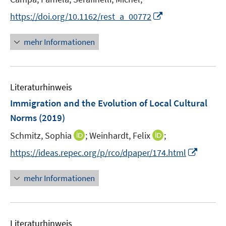
s
t
I
https://doi.org/10.1162/rest_a_00772
e
n
r
n
mehr Informationen
ö
e
f
u
f
e
n
Literaturhinweis
m
e
F
Immigration and the Evolution of Local Cultural
n
e
Norms
(2019)
n
I
I
Schmitz, Sophia
;
Weinhardt, Felix
;
s
n
n
t
I
https://ideas.repec.org/p/rco/dpaper/174.html
n
n
e
n
e
e
r
n
mehr Informationen
u
u
ö
e
e
e
f
u
m
m
f
e
F
F
n
Literaturhinweis
m