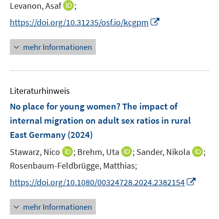
n
n
I
Levanon, Asaf
;
n
n
n
I
https://doi.org/10.31235/osf.io/kcgpm
e
e
n
n
u
u
e
n
mehr Informationen
e
e
u
e
m
m
e
u
F
F
m
e
e
e
F
Literaturhinweis
m
n
n
e
F
No place for young women? The impact of
s
s
n
e
t
t
internal migration on adult sex ratios in rural
s
n
e
e
East Germany
(2024)
t
s
r
r
e
t
I
I
I
Stawarz, Nico
;
Brehm, Uta
;
Sander, Nikola
;
ö
ö
r
e
n
n
n
Rosenbaum-Feldbrügge, Matthias;
f
f
ö
r
n
n
n
f
f
I
f
https://doi.org/10.1080/00324728.2024.2382154
ö
e
e
e
n
n
n
f
f
u
u
u
e
e
n
n
mehr Informationen
f
e
e
e
n
n
e
e