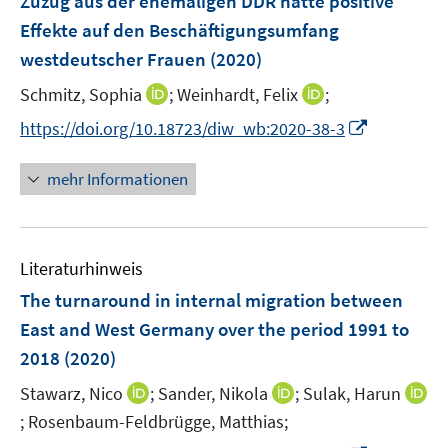
Zuzug aus der ehemaligen DDR hatte positive
e
Effekte auf den Beschäftigungsumfang
n
westdeutscher Frauen
(2020)
s
t
I
I
Schmitz, Sophia
;
Weinhardt, Felix
;
e
n
n
I
https://doi.org/10.18723/diw_wb:2020-38-3
r
n
n
n
ö
e
e
n
mehr Informationen
f
u
u
e
f
e
e
u
n
m
m
e
e
F
F
Literaturhinweis
m
n
e
e
F
The turnaround in internal migration between
n
n
e
East and West Germany over the period 1991 to
s
s
n
2018
(2020)
t
t
s
e
e
t
I
I
Stawarz, Nico
;
Sander, Nikola
;
Sulak, Harun
r
r
e
n
n
;
Rosenbaum-Feldbrügge, Matthias;
I
ö
ö
r
n
n
n