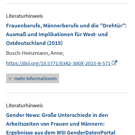
u
n
m
f
e
e
F
n
Literaturhinweis
m
n
e
e
F
Frauenberufe, Männerberufe und die "Drehtür"
:
n
n
e
Ausmaß und Implikationen für West- und
s
n
Ostdeutschland
(2015)
t
s
e
t
Busch-Heinzmann, Anne;
r
e
I
https://doi.org/10.5771/0342-300X-2015-8-571
ö
r
n
f
ö
n
mehr Informationen
f
f
e
n
f
u
e
n
e
n
e
Literaturhinweis
m
n
F
Gender News: Große Unterschiede in den
e
Arbeitszeiten von Frauen und Männern
:
n
Ergebnisse aus dem WSI GenderDatenPortal
s