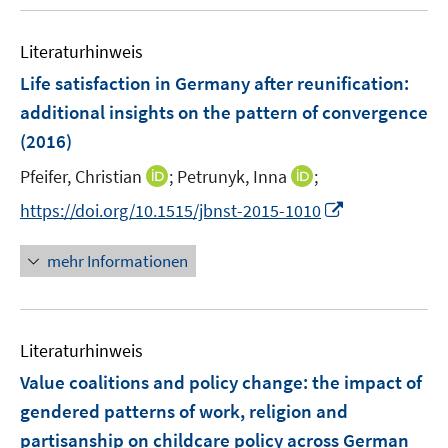
u
e
F
F
e
n
e
e
Literaturhinweis
m
n
n
F
Life satisfaction in Germany after reunification
:
s
s
e
additional insights on the pattern of convergence
t
t
n
e
e
(2016)
s
r
r
t
I
I
Pfeifer, Christian
;
Petrunyk, Inna
;
ö
ö
e
n
n
I
f
f
https://doi.org/10.1515/jbnst-2015-1010
r
n
n
n
f
f
ö
e
e
n
n
n
mehr Informationen
f
u
u
e
e
e
f
e
e
u
n
n
n
m
m
e
e
F
F
Literaturhinweis
m
n
e
e
F
Value coalitions and policy change
:
the impact of
n
n
e
gendered patterns of work, religion and
s
s
n
partisanship on childcare policy across German
t
t
s