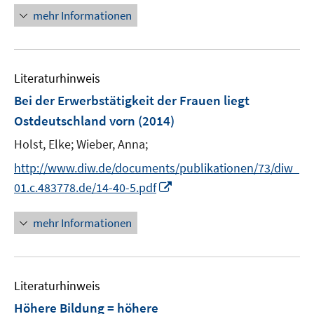
u
ö
n
n
mehr Informationen
e
f
e
e
m
f
u
n
F
n
e
e
e
Literaturhinweis
m
n
n
F
Bei der Erwerbstätigkeit der Frauen liegt
s
e
Ostdeutschland vorn
(2014)
t
n
e
Holst, Elke;
Wieber, Anna;
s
r
t
http://www.diw.de/documents/publikationen/73/diw_
ö
e
I
01.c.483778.de/14-40-5.pdf
f
r
n
f
ö
n
n
mehr Informationen
f
e
e
f
u
n
n
e
e
Literaturhinweis
m
n
F
Höhere Bildung = höhere