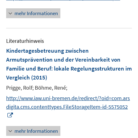
r
n
n
f
f
ö
e
n
n
n
mehr Informationen
f
u
e
e
e
f
e
u
n
n
n
m
e
e
F
Literaturhinweis
m
n
e
F
Kindertagesbetreuung zwischen
n
e
Armutsprävention und der Vereinbarkeit von
s
n
Familie und Beruf
t
:
lokale Regelungsstrukturen im
s
e
Vergleich
(2015)
t
r
e
Prigge, Rolf;
Böhme, René;
ö
r
f
http://www.iaw.uni-bremen.de/redirect/?oid=com.ars
ö
f
digita.cms.contenttypes.FileStorageItem-id-5575052
f
n
I
f
e
n
n
n
n
e
mehr Informationen
e
n