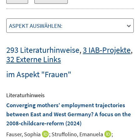
ASPEKT AUSWÄHLEN:
293 Literaturhinweise
,
3 IAB-Projekte
,
32 Externe Links
im Aspekt "Frauen"
Literaturhinweis
Converging mothers’ employment trajectories
between East and West Germany? A focus on the
2008-childcare-reform
(2024)
I
I
Fauser, Sophia
;
Struffolino, Emanuela
;