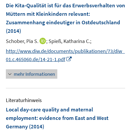
F
Die Kita-Qualität ist für das Erwerbsverhalten von
s
e
Müttern mit Kleinkindern relevant
:
t
n
e
Zusammenhang eindeutiger in Ostdeutschland
s
r
(2014)
t
ö
e
I
Schober, Pia S.
;
Spieß, Katharina C.;
f
r
n
f
http://www.diw.de/documents/publikationen/73/diw_
ö
n
n
I
01.c.465060.de/14-21-1.pdf
f
e
e
n
f
u
n
n
n
mehr Informationen
e
e
e
m
u
n
F
e
e
Literaturhinweis
m
n
F
Local day-care quality and maternal
s
e
employment
:
evidence from East and West
t
n
e
Germany
(2014)
s