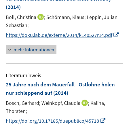
s
(2014)
t
e
I
Boll, Christina
;
Schömann, Klaus;
Leppin, Julian
r
n
Sebastian;
ö
n
I
https://doku.iab.de/externe/2014/k140527r14.pdf
f
e
n
f
u
n
n
mehr Informationen
e
e
e
m
u
n
F
e
e
Literaturhinweis
m
n
F
25 Jahre nach dem Mauerfall - Ostlöhne holen
s
e
nur schleppend auf
(2014)
t
n
e
I
Bosch, Gerhard;
Weinkopf, Claudia
;
Kalina,
s
r
n
t
Thorsten;
ö
n
e
I
f
https://doi.org/10.17185/duepublico/45718
e
r
n
f