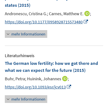
e
e
states
(2015)
t
r
r
e
I
Andronescu, Cristina G.;
Carnes, Matthew E.
;
ö
ö
r
n
f
f
I
https://doi.org/10.1177/0958928715573480
ö
n
f
f
n
f
e
n
n
n
mehr Informationen
f
u
e
e
e
n
e
n
n
u
e
m
e
n
F
Literaturhinweis
m
e
F
The German low fertility
:
how we got there and
n
e
what we can expect for the future
(2015)
s
n
t
I
Buhr, Petra;
Huinink, Johannes
;
s
e
n
t
I
https://doi.org/10.1093/esr/jcv013
r
n
e
n
ö
e
r
n
mehr Informationen
f
u
ö
e
f
e
f