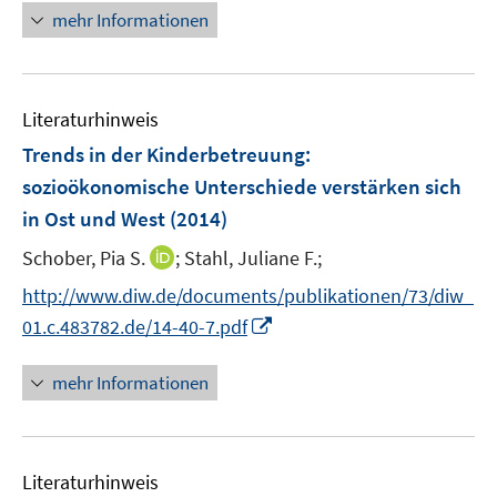
u
u
ö
n
mehr Informationen
e
e
f
e
m
m
f
u
F
F
n
e
e
e
e
Literaturhinweis
m
n
n
n
F
Trends in der Kinderbetreuung
:
s
s
e
sozioökonomische Unterschiede verstärken sich
t
t
n
e
e
in Ost und West
(2014)
s
r
r
t
I
Schober, Pia S.
;
Stahl, Juliane F.;
ö
ö
e
n
f
f
http://www.diw.de/documents/publikationen/73/diw_
r
n
f
f
I
01.c.483782.de/14-40-7.pdf
ö
e
n
n
n
f
u
e
e
n
mehr Informationen
f
e
n
n
e
n
m
u
e
F
e
n
e
Literaturhinweis
m
n