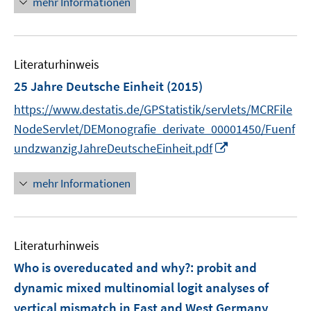
mehr Informationen
n
f
n
e
e
f
u
n
n
e
e
Literaturhinweis
m
n
F
25 Jahre Deutsche Einheit
(2015)
e
https://www.destatis.de/GPStatistik/servlets/MCRFile
n
NodeServlet/DEMonografie_derivate_00001450/Fuenf
s
I
undzwanzigJahreDeutscheEinheit.pdf
t
n
e
n
r
mehr Informationen
e
ö
u
f
e
f
Literaturhinweis
m
n
F
e
Who is overeducated and why?
:
probit and
e
n
dynamic mixed multinomial logit analyses of
n
vertical mismatch in East and West Germany