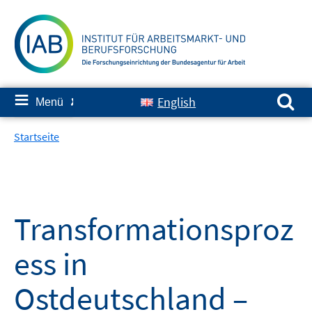
Springe
zum
Inhalt
Suchen nach:
≡
English
Menü
✘
Startseite
Transformationsproz
ess in
Ostdeutschland –