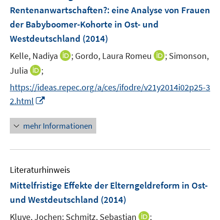
e
Rentenanwartschaften?
:
eine Analyse von Frauen
n
der Babyboomer-Kohorte in Ost- und
s
Westdeutschland
(2014)
t
e
I
I
Kelle, Nadiya
;
Gordo, Laura Romeu
;
Simonson,
r
n
n
I
Julia
;
ö
n
n
n
f
https://ideas.repec.org/a/ces/ifodre/v21y2014i02p25-3
e
e
n
f
I
2.html
u
u
e
n
n
e
e
u
e
n
mehr Informationen
m
m
e
n
e
F
F
m
u
e
e
F
e
n
n
e
Literaturhinweis
m
s
s
n
F
Mittelfristige Effekte der Elterngeldreform in Ost-
t
t
s
e
e
e
und Westdeutschland
(2014)
t
n
r
r
e
I
Kluve, Jochen;
Schmitz, Sebastian
;
s