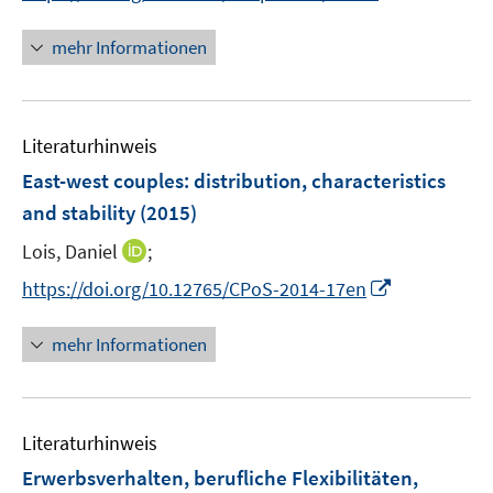
ö
n
f
n
mehr Informationen
f
e
n
u
e
e
n
Literaturhinweis
m
F
East-west couples: distribution, characteristics
e
and stability
(2015)
n
I
Lois, Daniel
;
s
n
t
I
https://doi.org/10.12765/CPoS-2014-17en
n
e
n
e
r
n
mehr Informationen
u
ö
e
e
f
u
m
f
e
F
n
Literaturhinweis
m
e
e
F
Erwerbsverhalten, berufliche Flexibilitäten,
n
n