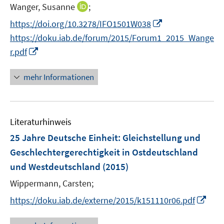
t
I
Wanger, Susanne
;
s
e
n
t
I
https://doi.org/10.3278/IFO1501W038
r
n
e
n
https://doku.iab.de/forum/2015/Forum1_2015_Wange
ö
e
r
n
I
f
r.pdf
u
ö
e
n
f
e
f
u
n
n
mehr Informationen
m
f
e
e
e
F
n
m
u
n
e
e
F
e
n
n
e
Literaturhinweis
m
s
n
F
25 Jahre Deutsche Einheit
:
Gleichstellung und
t
s
e
e
Geschlechtergerechtigkeit in Ostdeutschland
t
n
r
und Westdeutschland
(2015)
e
s
ö
r
t
Wippermann, Carsten;
f
ö
e
f
I
https://doku.iab.de/externe/2015/k151110r06.pdf
f
r
n
n
f
ö
e
n