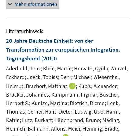
n
mehr Informationen
e
e
e
m
m
u
F
F
e
e
e
Literaturhinweis
m
n
n
F
20 Jahre Deutsche Einheit
:
von der
s
s
e
Transformation zur europäischen Integration.
t
t
n
e
e
Tagungsband
(2010)
s
r
r
t
Aderhold, Jens;
Klein, Martin;
Horvath, Gyula;
Wurzel,
ö
ö
e
Eckhard;
Jaeck, Tobias;
Behr, Michael;
Wiesenthal,
f
f
r
I
Helmut;
Brachert, Matthias
f
;
Kubis, Alexander;
f
ö
n
n
n
Bröcker, Johannes;
Kumpmann, Ingmar;
Buscher,
f
n
e
e
Herbert S.;
Kuntze, Martina;
Dietrich, Diemo;
Lenk,
f
e
n
n
Thomas;
n
Gerner, Hans-Dieter;
Ludwig, Udo;
Harm,
u
e
Katrin;
Lutz, Burkart;
Hildenbrand, Bruno;
Mäding,
e
n
Heinrich;
Balmann, Alfons;
Meier, Henning;
Brade,
m