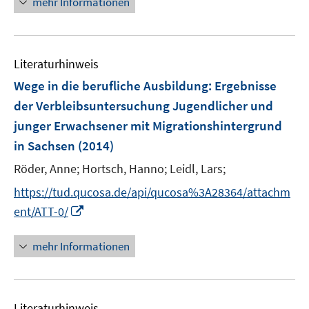
mehr Informationen
f
e
e
e
n
m
m
u
e
F
F
e
n
e
e
Literaturhinweis
m
n
n
F
Wege in die berufliche Ausbildung
:
Ergebnisse
s
s
e
der Verbleibsuntersuchung Jugendlicher und
t
t
n
e
e
junger Erwachsener mit Migrationshintergrund
s
r
r
in Sachsen
(2014)
t
ö
ö
e
Röder, Anne;
Hortsch, Hanno;
Leidl, Lars;
f
f
r
f
f
https://tud.qucosa.de/api/qucosa%3A28364/attachm
ö
n
n
I
ent/ATT-0/
f
e
e
n
f
n
n
n
mehr Informationen
n
e
e
u
n
e
Literaturhinweis
m