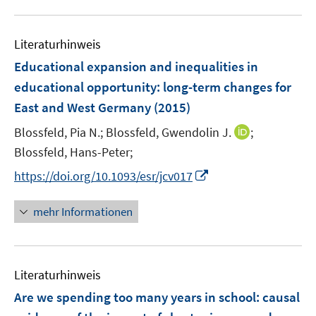
m
u
e
e
F
e
n
n
e
Literaturhinweis
m
s
s
n
F
Educational expansion and inequalities in
t
t
s
e
e
e
educational opportunity
:
long-term changes for
t
n
r
r
East and West Germany
(2015)
e
s
ö
ö
r
t
I
Blossfeld, Pia N.;
Blossfeld, Gwendolin J.
;
f
f
ö
e
n
Blossfeld, Hans-Peter;
f
f
f
r
n
n
n
I
f
https://doi.org/10.1093/esr/jcv017
ö
e
e
e
n
n
f
u
n
n
n
e
mehr Informationen
f
e
e
n
n
m
u
e
F
e
n
e
Literaturhinweis
m
n
F
Are we spending too many years in school
:
causal
s
e