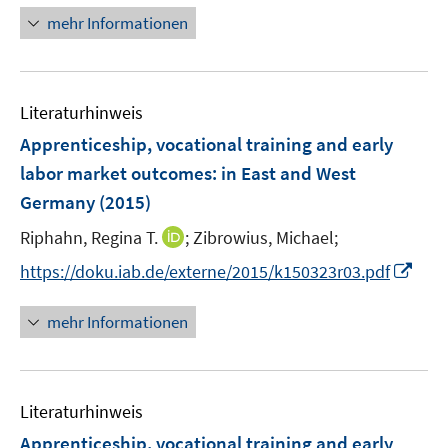
u
u
n
mehr Informationen
e
e
e
m
m
u
F
F
e
e
e
Literaturhinweis
m
n
n
F
Apprenticeship, vocational training and early
s
s
e
labor market outcomes
:
in East and West
t
t
n
e
e
Germany
(2015)
s
r
r
t
I
Riphahn, Regina T.
;
Zibrowius, Michael;
ö
ö
e
n
I
f
f
https://doku.iab.de/externe/2015/k150323r03.pdf
r
n
n
f
f
ö
e
n
n
n
mehr Informationen
f
u
e
e
e
f
e
u
n
n
n
m
e
e
F
Literaturhinweis
m
n
e
F
Apprenticeship, vocational training and early