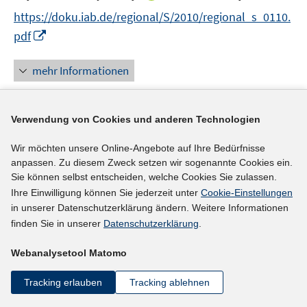
r
r
e
e
e
n
f
f
n
f
https://doku.iab.de/regional/S/2010/regional_s_0110.
ö
ö
n
r
r
e
n
n
n
f
f
f
I
pdf
ö
ö
n
e
e
e
n
f
f
n
f
f
n
n
u
e
n
n
n
f
f
mehr Informationen
e
n
e
e
e
n
n
m
n
n
u
e
e
F
e
n
n
Verwendung von Cookies und anderen Technologien
e
Literaturhinweis
m
n
F
Wir möchten unsere Online-Angebote auf Ihre Bedürfnisse
Arbeitsmarkt 2009
:
Arbeitsmarktanalyse für
s
anpassen. Zu diesem Zweck setzen wir sogenannte Cookies ein.
e
Deutschland, West- und Ostdeutschland
(2010)
t
Sie können selbst entscheiden, welche Cookies Sie zulassen.
n
e
I
Ihre Einwilligung können Sie jederzeit unter
Cookie-Einstellungen
https://doku.iab.de/externe/2010/k100707n02.pdf
s
r
in unserer Datenschutzerklärung ändern. Weitere Informationen
n
t
ö
finden Sie in unserer
Datenschutzerklärung
.
n
mehr Informationen
e
f
e
r
Webanalysetool Matomo
f
u
ö
n
e
f
Tracking erlauben
Tracking ablehnen
e
Literaturhinweis
m
f
n