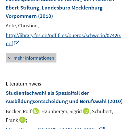
f
n
r
n
Ebert-Stiftung, Landesbüro Mecklenburg-
f
ö
e
n
Vorpommern
(2010)
f
n
e
f
Ante, Christine;
n
n
http://library.fes.de/pdf-files/bueros/schwerin/07420.
e
I
pdf
n
n
n
mehr Informationen
e
u
e
Literaturhinweis
m
F
Studienfachwahl als Spezialfall der
e
Ausbildungsentscheidung und Berufswahl
(2010)
n
I
I
Becker, Rolf
;
Haunberger, Sigrid
;
Schubert,
s
n
n
t
I
Frank
;
n
n
e
n
I