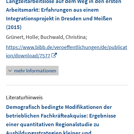
t
t
Langzeitarbeitslose auf dem Weg in den ersten
s
n
e
e
Arbeitsmarkt
t
:
Erfahrungen aus einem
s
r
r
e
Integrationsprojekt in Dresden und Meißen
t
ö
ö
r
e
(2015)
f
f
ö
r
f
f
Grünert, Holle;
Buchwald, Christina;
f
ö
n
n
f
https://www.bibb.de/veroeffentlichungen/de/publicat
f
e
e
n
I
f
ion/download/7577
n
n
e
n
n
n
n
e
mehr Informationen
e
n
u
e
Literaturhinweis
m
F
Demografisch bedingte Modifikationen der
e
betrieblichen Fachkräfteakquise
:
Ergebnisse
n
einer quantitativen Regionalstudie zu
s
Ausbildungsstrategien kleiner und
t