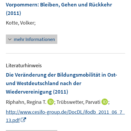
e
Vorpommern
:
Bleiben, Gehen und Rückkehr
n
(2011)
s
t
Kotte, Volker;
e
r
mehr Informationen
ö
f
f
n
Literaturhinweis
e
Die Veränderung der Bildungsmobilität in Ost-
n
und Westdeutschland nach der
Wiedervereinigung
(2011)
I
I
Riphahn, Regina T.
;
Trübswetter, Parvati
;
n
n
http://www.cesifo-group.de/DocDL/ifodb_2011_06_7_
n
n
I
13.pdf
e
e
n
u
u