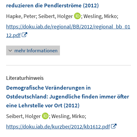
ö
ö
reduzieren die Pendlerströme
(2012)
t
f
f
e
f
I
f
Hapke, Peter;
Seibert, Holger
;
Wesling, Mirko;
r
n
n
n
https://doku.iab.de/regional/BB/2012/regional_bb_01
ö
e
n
e
I
12.pdf
f
n
e
n
n
f
u
n
n
mehr Informationen
e
e
e
m
u
n
F
e
e
Literaturhinweis
m
n
F
Demografische Veränderungen in
s
e
Ostdeutschland: Jugendliche finden immer öfter
t
n
e
eine Lehrstelle vor Ort
(2012)
s
r
t
I
Seibert, Holger
;
Wesling, Mirko;
ö
e
n
I
f
https://doku.iab.de/kurzber/2012/kb1612.pdf
r
n
n
f
ö