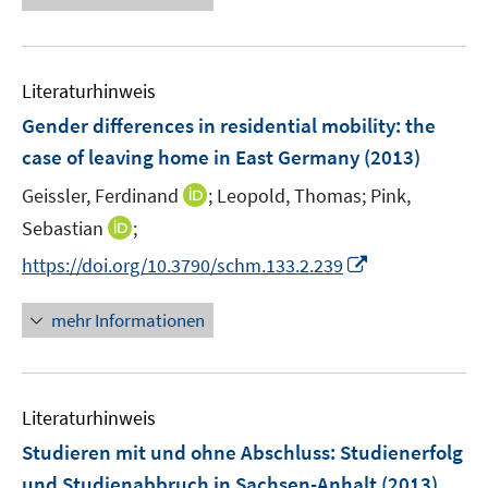
ö
ö
e
r
f
f
u
ö
f
f
e
f
n
n
Literaturhinweis
m
f
e
e
F
Gender differences in residential mobility
:
the
n
n
n
e
e
case of leaving home in East Germany
(2013)
n
n
I
Geissler, Ferdinand
;
Leopold, Thomas;
Pink,
s
n
t
I
Sebastian
;
n
e
n
I
https://doi.org/10.3790/schm.133.2.239
e
r
n
n
u
ö
e
n
mehr Informationen
e
f
u
e
m
f
e
u
F
n
m
e
e
e
F
Literaturhinweis
m
n
n
e
F
Studieren mit und ohne Abschluss
:
Studienerfolg
s
n
e
t
und Studienabbruch in Sachsen-Anhalt
(2013)