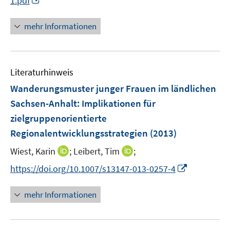
1.pdf
ö
e
e
n
n
f
u
n
e
n
mehr Informationen
f
e
n
e
n
m
u
e
F
e
n
e
Literaturhinweis
m
n
F
Wanderungsmuster junger Frauen im ländlichen
s
e
Sachsen-Anhalt
:
Implikationen für
t
n
e
zielgruppenorientierte
s
r
Regionalentwicklungsstrategien
(2013)
t
ö
e
I
I
Wiest, Karin
;
Leibert, Tim
;
f
r
n
n
f
I
https://doi.org/10.1007/s13147-013-0257-4
ö
n
n
n
n
f
e
e
e
n
mehr Informationen
f
u
u
n
e
n
e
e
u
e
m
m
e