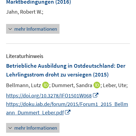
Marktbedingungen
(2016)
Jahn, Robert W.;
mehr Informationen
Literaturhinweis
Betriebliche Ausbildung in Ostdeutschland: Der
Lehrlingsstrom droht zu versiegen
(2015)
I
I
Bellmann, Lutz
;
Dummert, Sandra
;
Leber, Ute;
n
n
I
https://doi.org/10.3278/IFO1501W068
n
n
n
https://doku.iab.de/forum/2015/Forum1_2015_Bellm
e
e
n
I
ann_Dummert_Leber.pdf
u
u
e
n
e
e
u
n
mehr Informationen
m
m
e
e
F
F