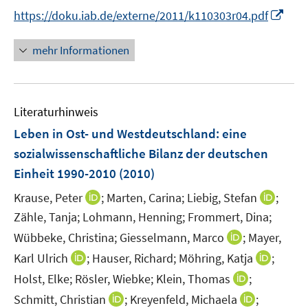
t
I
https://doku.iab.de/externe/2011/k110303r04.pdf
e
n
r
n
mehr Informationen
ö
e
f
u
f
e
n
Literaturhinweis
m
e
F
Leben in Ost- und Westdeutschland
:
eine
n
e
sozialwissenschaftliche Bilanz der deutschen
n
Einheit 1990-2010
(2010)
s
t
I
I
Krause, Peter
;
Marten, Carina;
Liebig, Stefan
;
e
n
n
Zähle, Tanja;
Lohmann, Henning;
Frommert, Dina;
r
n
n
I
Wübbeke, Christina;
Giesselmann, Marco
;
Mayer,
ö
e
e
n
I
I
Karl Ulrich
;
Hauser, Richard;
Möhring, Katja
;
f
u
u
n
n
n
f
I
Holst, Elke;
Rösler, Wiebke;
Klein, Thomas
;
e
e
e
n
n
n
n
m
m
I
I
Schmitt, Christian
;
Kreyenfeld, Michaela
;
u
e
e