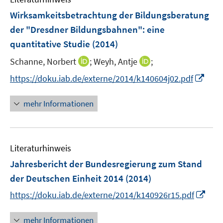
F
Wirksamkeitsbetrachtung der Bildungsberatung
e
der "Dresdner Bildungsbahnen"
:
eine
n
quantitative Studie
(2014)
s
t
I
I
Schanne, Norbert
;
Weyh, Antje
;
e
n
n
I
https://doku.iab.de/externe/2014/k140604j02.pdf
r
n
n
n
ö
e
e
n
mehr Informationen
f
u
u
e
f
e
e
u
n
m
m
e
e
F
F
Literaturhinweis
m
n
e
e
F
Jahresbericht der Bundesregierung zum Stand
n
n
e
der Deutschen Einheit 2014
(2014)
s
s
n
t
t
I
https://doku.iab.de/externe/2014/k140926r15.pdf
s
e
e
n
t
r
r
n
mehr Informationen
e