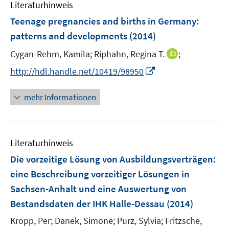
Literaturhinweis
m
n
F
e
Teenage pregnancies and births in Germany
:
e
n
patterns and developments
(2014)
n
I
Cygan-Rehm, Kamila;
Riphahn, Regina T.
;
s
n
t
I
http://hdl.handle.net/10419/98950
n
e
n
e
r
n
mehr Informationen
u
ö
e
e
f
u
m
f
e
F
n
Literaturhinweis
m
e
e
F
Die vorzeitige Lösung von Ausbildungsverträgen
:
n
n
e
eine Beschreibung vorzeitiger Lösungen in
s
n
Sachsen-Anhalt und eine Auswertung von
t
s
e
Bestandsdaten der IHK Halle-Dessau
(2014)
t
r
e
Kropp, Per;
Danek, Simone;
Purz, Sylvia;
Fritzsche,
ö