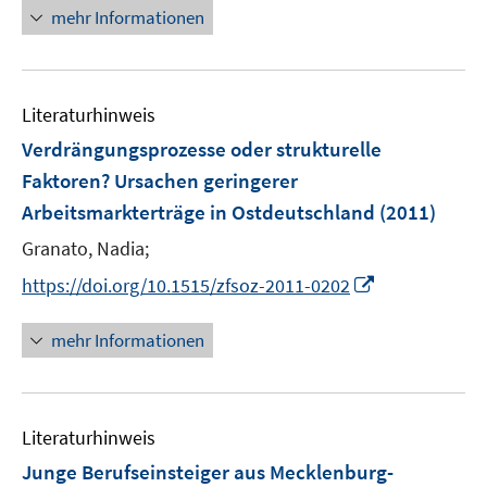
e
n
n
mehr Informationen
f
u
e
e
f
e
u
n
n
m
e
e
F
Literaturhinweis
m
n
e
F
Verdrängungsprozesse oder strukturelle
n
e
Faktoren? Ursachen geringerer
s
n
Arbeitsmarkterträge in Ostdeutschland
t
(2011)
s
e
t
Granato, Nadia;
r
e
I
https://doi.org/10.1515/zfsoz-2011-0202
ö
r
n
f
ö
n
mehr Informationen
f
f
e
n
f
u
e
n
e
n
e
Literaturhinweis
m
n
F
Junge Berufseinsteiger aus Mecklenburg-