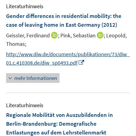
n
F
F
Literaturhinweis
m
e
e
F
Gender differences in residential mobility
:
the
n
n
e
case of leaving home in East Germany
(2012)
s
s
n
t
t
I
I
Geissler, Ferdinand
;
Pink, Sebastian
;
Leopold,
s
e
e
n
n
t
Thomas;
r
r
n
n
e
http://www.diw.de/documents/publikationen/73/diw_
ö
ö
e
e
r
I
f
f
01.c.410308.de/diw_sp0493.pdf
u
u
ö
n
f
f
e
e
f
n
n
n
mehr Informationen
m
m
f
e
e
e
F
F
n
u
n
n
e
e
e
e
n
n
n
Literaturhinweis
m
s
s
F
Regionale Mobilität von Auszubildenden in
t
t
e
e
e
Berlin-Brandenburg
:
Demografische
n
r
r
Entlastungen auf dem Lehrstellenmarkt
s