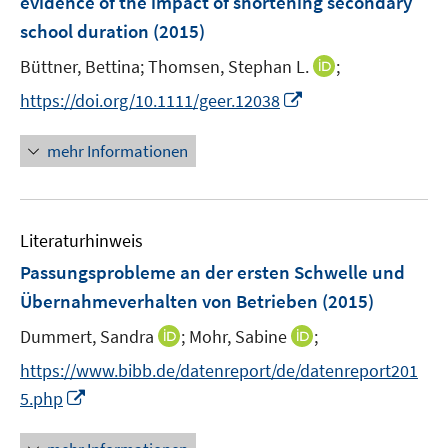
evidence of the impact of shortening secondary
t
n
e
school duration
(2015)
s
r
t
I
Büttner, Bettina;
Thomsen, Stephan L.
;
ö
e
n
I
f
https://doi.org/10.1111/geer.12038
r
n
n
f
ö
e
n
n
mehr Informationen
f
u
e
e
f
e
u
n
n
m
e
e
F
Literaturhinweis
m
n
e
F
Passungsprobleme an der ersten Schwelle und
n
e
Übernahmeverhalten von Betrieben
(2015)
s
n
t
I
I
Dummert, Sandra
;
Mohr, Sabine
;
s
e
n
n
t
https://www.bibb.de/datenreport/de/datenreport201
r
n
n
e
I
5.php
ö
e
e
r
n
f
u
u
ö
n