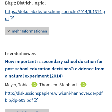
r
Birgit;
Dietrich, Ingrid;
f
ö
f
https://doku.iab.de/forschungsbericht/2014/fb1314.p
f
n
I
f
df
e
n
n
n
n
e
mehr Informationen
e
n
u
e
Literaturhinweis
m
F
How important is secondary school duration for
e
post-school education decisions?
:
evidence from
n
a natural experiment
(2014)
s
t
I
I
Meyer, Tobias
;
Thomsen, Stephan L.
;
e
n
n
http://diskussionspapiere.wiwi.uni-hannover.de/pdf_
r
n
n
I
bib/dp-509.pdf
ö
e
e
n
f
u
u
n