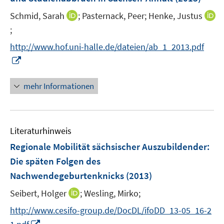
s
n
e
t
I
Schmid, Sarah
;
Pasternack, Peer;
Henke, Justus
s
r
e
n
t
;
I
ö
r
n
e
n
f
http://www.hof.uni-halle.de/dateien/ab_1_2013.pdf
ö
e
r
n
f
I
f
u
ö
e
n
n
f
e
f
u
e
n
n
mehr Informationen
m
f
e
n
e
e
F
n
m
u
n
e
e
F
e
n
n
e
Literaturhinweis
m
s
n
F
Regionale Mobilität sächsischer Auszubildender:
t
s
e
e
Die späten Folgen des
t
n
r
e
Nachwendegeburtenknicks
(2013)
s
ö
r
t
I
Seibert, Holger
;
Wesling, Mirko;
f
ö
e
n
f
f
http://www.cesifo-group.de/DocDL/ifoDD_13-05_16-2
r
n
n
f
I