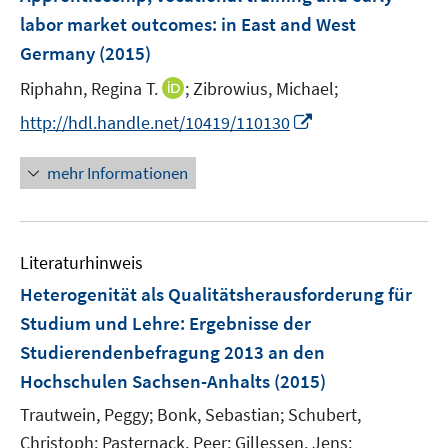
n
e
labor market outcomes
:
in East and West
s
n
Germany
(2015)
t
s
e
t
I
Riphahn, Regina T.
;
Zibrowius, Michael;
r
e
n
I
http://hdl.handle.net/10419/110130
ö
r
n
n
f
ö
e
n
f
mehr Informationen
f
u
e
n
f
e
u
e
n
m
e
n
e
F
Literaturhinweis
m
n
e
F
Heterogenität als Qualitätsherausforderung für
n
e
Studium und Lehre
:
Ergebnisse der
s
n
Studierendenbefragung 2013 an den
t
s
e
Hochschulen Sachsen-Anhalts
(2015)
t
r
e
Trautwein, Peggy;
Bonk, Sebastian;
Schubert,
ö
r
Christoph;
Pasternack, Peer;
Gillessen, Jens;
f