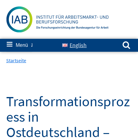
Springe
zum
Inhalt
Suchen nach:
≡
English
Menü
✘
Startseite
Transformationsproz
ess in
Ostdeutschland –