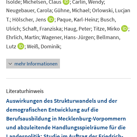
F
I
Isolde;
Michelsen, Claus
;
Carlin, Wendy;
e
n
Neugebauer, Carola;
Gühne, Michael;
Orlowski, Lucjan
n
n
I
T.;
Hölscher, Jens
;
Paque, Karl-Heinz;
Busch,
s
e
n
I
Ulrich;
Schaft, Franziska;
Haug, Peter;
Titze, Mirko
;
t
u
n
n
Ehrlich, Martin;
Wagener, Hans-Jürgen;
Bellmann,
e
e
e
n
r
m
I
Lutz
;
Weiß, Dominik;
u
e
ö
F
n
e
u
f
e
n
m
mehr Informationen
e
f
n
e
F
m
n
s
u
e
F
e
t
e
n
e
n
e
m
Literaturhinweis
s
n
r
F
t
Auswirkungen des Strukturwandels und der
s
ö
e
e
t
demografischen Entwicklung auf die
f
n
r
e
Berufsausbildung in Mecklenburg-Vorpommern
f
s
ö
r
n
t
und abzuleitende Handlungsspielräume für die
f
ö
e
e
Landespolitik
:
Studie im Auftrag der Friedrich-
f