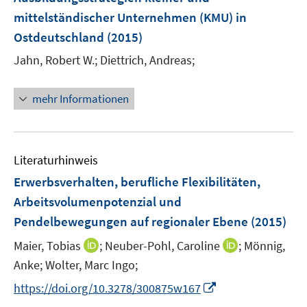
e
mittelständischer Unternehmen (KMU) in
r
Ostdeutschland
(2015)
ö
Jahn, Robert W.;
Diettrich, Andreas;
f
f
n
mehr Informationen
e
n
Literaturhinweis
Erwerbsverhalten, berufliche Flexibilitäten,
Arbeitsvolumenpotenzial und
Pendelbewegungen auf regionaler Ebene
(2015)
I
I
Maier, Tobias
;
Neuber-Pohl, Caroline
;
Mönnig,
n
n
Anke;
Wolter, Marc Ingo;
n
n
I
https://doi.org/10.3278/300875w167
e
e
n