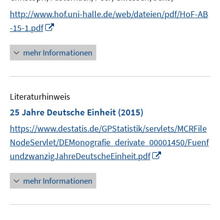
ö
f
http://www.hof.uni-halle.de/web/dateien/pdf/HoF-AB
f
n
I
f
-15-1.pdf
e
n
n
n
n
e
mehr Informationen
e
n
u
e
Literaturhinweis
m
F
25 Jahre Deutsche Einheit
(2015)
e
https://www.destatis.de/GPStatistik/servlets/MCRFile
n
NodeServlet/DEMonografie_derivate_00001450/Fuenf
s
I
undzwanzigJahreDeutscheEinheit.pdf
t
n
e
n
r
mehr Informationen
e
ö
u
f
e
f