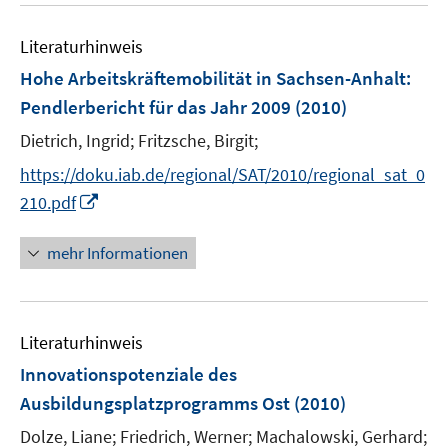
n
n
e
e
Literaturhinweis
m
n
F
Hohe Arbeitskräftemobilität in Sachsen-Anhalt
:
e
Pendlerbericht für das Jahr 2009
(2010)
n
Dietrich, Ingrid;
Fritzsche, Birgit;
s
t
https://doku.iab.de/regional/SAT/2010/regional_sat_0
e
I
210.pdf
r
n
ö
n
mehr Informationen
f
e
f
u
n
e
e
Literaturhinweis
m
n
F
Innovationspotenziale des
e
Ausbildungsplatzprogramms Ost
(2010)
n
Dolze, Liane;
Friedrich, Werner;
Machalowski, Gerhard;
s