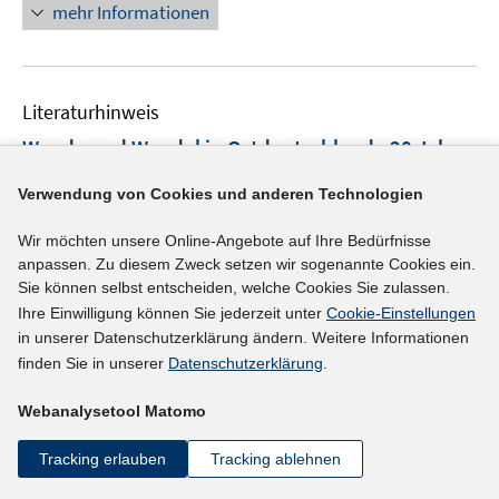
mehr Informationen
f
f
n
e
Literaturhinweis
n
Wende und Wandel in Ostdeutschland - 20 Jahre
nach dem Mauerfall
(2009)
Verwendung von Cookies und anderen Technologien
Wilde, Anja;
Mallock, Wolfgang;
Wir möchten unsere Online-Angebote auf Ihre Bedürfnisse
http://www.gesis.org/fileadmin/upload/dienstleistun
anpassen. Zu diesem Zweck setzen wir sogenannte Cookies ein.
g/fachinformationen/recherche_spezial/RS_09_10_-_
Sie können selbst entscheiden, welche Cookies Sie zulassen.
I
Wende_Wandel_Ostdeutschland.pdf
Ihre Einwilligung können Sie jederzeit unter
Cookie-Einstellungen
n
in unserer Datenschutzerklärung ändern. Weitere Informationen
n
finden Sie in unserer
Datenschutzerklärung
.
mehr Informationen
e
Webanalysetool Matomo
u
e
Tracking erlauben
Tracking ablehnen
Literaturhinweis
m