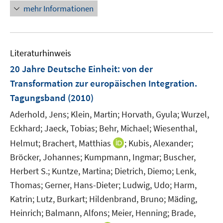
n
n
n
n
mehr Informationen
e
e
e
e
m
m
u
n
F
F
e
e
e
Literaturhinweis
m
n
n
F
20 Jahre Deutsche Einheit
:
von der
s
s
e
Transformation zur europäischen Integration.
t
t
n
e
e
Tagungsband
(2010)
s
r
r
t
Aderhold, Jens;
Klein, Martin;
Horvath, Gyula;
Wurzel,
ö
ö
e
Eckhard;
Jaeck, Tobias;
Behr, Michael;
Wiesenthal,
f
f
r
I
Helmut;
Brachert, Matthias
f
;
Kubis, Alexander;
f
ö
n
n
n
Bröcker, Johannes;
Kumpmann, Ingmar;
Buscher,
f
n
e
e
Herbert S.;
Kuntze, Martina;
Dietrich, Diemo;
Lenk,
f
e
n
n
Thomas;
n
Gerner, Hans-Dieter;
Ludwig, Udo;
Harm,
u
e
Katrin;
Lutz, Burkart;
Hildenbrand, Bruno;
Mäding,
e
n
Heinrich;
Balmann, Alfons;
Meier, Henning;
Brade,
m