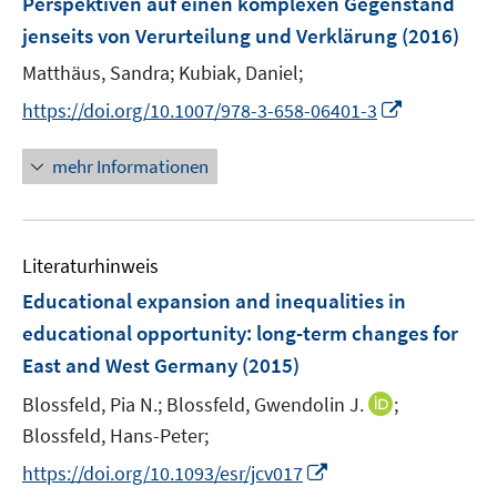
Perspektiven auf einen komplexen Gegenstand
t
ö
n
r
e
jenseits von Verurteilung und Verklärung
(2016)
f
s
ö
r
f
t
Matthäus, Sandra;
Kubiak, Daniel;
f
ö
n
e
f
I
https://doi.org/10.1007/978-3-658-06401-3
f
e
r
n
n
f
n
ö
e
n
n
mehr Informationen
f
n
e
e
f
u
n
n
e
e
Literaturhinweis
m
n
F
Educational expansion and inequalities in
e
educational opportunity
:
long-term changes for
n
East and West Germany
(2015)
s
t
I
Blossfeld, Pia N.;
Blossfeld, Gwendolin J.
;
e
n
Blossfeld, Hans-Peter;
r
n
I
https://doi.org/10.1093/esr/jcv017
ö
e
n