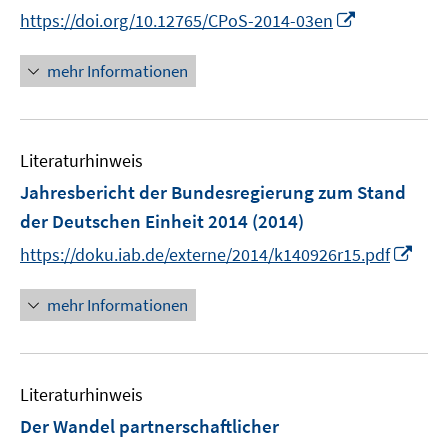
n
t
I
https://doi.org/10.12765/CPoS-2014-03en
ö
ö
n
e
n
f
f
e
r
n
mehr Informationen
f
f
u
ö
e
n
n
e
f
u
e
e
m
f
e
n
n
F
n
Literaturhinweis
m
e
e
F
Jahresbericht der Bundesregierung zum Stand
n
n
e
der Deutschen Einheit 2014
(2014)
s
n
t
I
https://doku.iab.de/externe/2014/k140926r15.pdf
s
e
n
t
r
n
mehr Informationen
e
ö
e
r
f
u
ö
f
e
f
n
Literaturhinweis
m
f
e
F
Der Wandel partnerschaftlicher
n
n
e