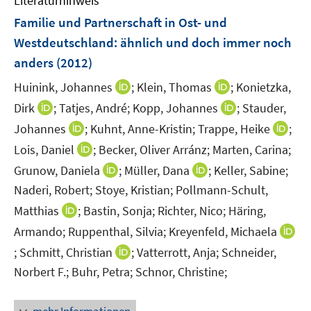
Literaturhinweis
m
F
Familie und Partnerschaft in Ost- und
e
Westdeutschland
:
ähnlich und doch immer noch
n
anders
(2012)
s
t
I
I
Huinink, Johannes
;
Klein, Thomas
;
Konietzka,
e
n
n
I
I
Dirk
;
Tatjes, André;
Kopp, Johannes
;
Stauder,
r
n
n
n
n
I
I
Johannes
;
Kuhnt, Anne-Kristin;
Trappe, Heike
;
ö
e
e
n
n
n
n
I
Lois, Daniel
;
Becker, Oliver Arránz;
Marten, Carina;
f
u
u
e
e
n
n
n
f
I
e
I
e
Grunow, Daniela
;
Müller, Dana
;
Keller, Sabine;
u
u
e
e
n
n
n
m
n
m
Naderi, Robert;
Stoye, Kristian;
Pollmann-Schult,
e
e
u
u
e
e
n
F
n
F
m
m
I
Matthias
;
Bastin, Sonja;
Richter, Nico;
Häring,
e
e
u
n
e
e
e
e
F
F
n
m
m
Armando;
Ruppenthal, Silvia;
Kreyenfeld, Michaela
e
u
n
u
n
e
e
n
F
F
m
I
I
;
Schmitt, Christian
;
Vatterrott, Anja;
Schneider,
e
s
e
s
n
n
e
e
e
F
n
n
m
t
m
t
Norbert F.;
Buhr, Petra;
Schnor, Christine;
s
s
u
n
n
e
n
n
F
e
F
e
t
t
e
s
s
n
e
e
e
r
e
r
e
e
m