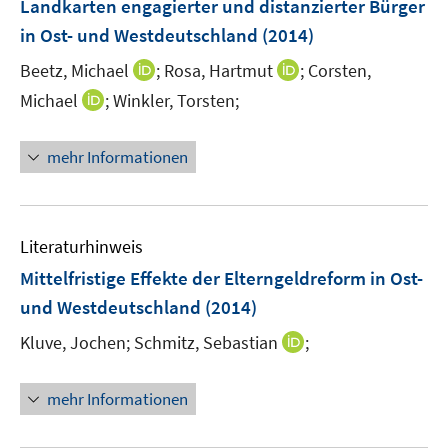
Landkarten engagierter und distanzierter Bürger
e
n
r
in Ost- und Westdeutschland
(2014)
s
ö
t
I
I
Beetz, Michael
;
Rosa, Hartmut
;
Corsten,
f
e
n
n
I
Michael
;
Winkler, Torsten;
f
r
n
n
n
n
ö
e
e
n
e
mehr Informationen
f
u
u
e
n
f
e
e
u
n
m
m
e
e
F
F
m
Literaturhinweis
n
e
e
F
Mittelfristige Effekte der Elterngeldreform in Ost-
n
n
e
und Westdeutschland
(2014)
s
s
n
t
t
s
I
Kluve, Jochen;
Schmitz, Sebastian
;
e
e
t
n
r
r
e
n
mehr Informationen
ö
ö
r
e
f
f
ö
u