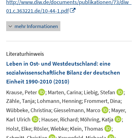
http://www.diw.de/documents/publikationen/73/diw_
f
e
e
e
r
n
n
n
n
I
f
01.c.363221.de/10-44-1.pdf
u
u
u
ö
e
n
n
e
e
e
f
u
n
e
mehr Informationen
m
m
m
f
e
e
n
F
F
F
n
m
u
e
e
e
e
F
e
n
n
n
n
e
Literaturhinweis
m
s
s
s
n
F
Leben in Ost- und Westdeutschland
t
t
:
eine
t
s
e
e
e
e
sozialwissenschaftliche Bilanz der deutschen
t
n
r
r
r
e
Einheit 1990-2010
(2010)
s
ö
ö
ö
r
t
I
I
Krause, Peter
;
Marten, Carina;
Liebig, Stefan
;
f
f
f
ö
e
n
n
f
f
f
Zähle, Tanja;
Lohmann, Henning;
Frommert, Dina;
f
r
n
n
n
n
n
f
I
Wübbeke, Christina;
Giesselmann, Marco
;
Mayer,
ö
e
e
e
e
e
n
n
I
I
Karl Ulrich
;
Hauser, Richard;
Möhring, Katja
;
f
u
u
n
n
n
e
n
n
n
f
I
Holst, Elke;
Rösler, Wiebke;
Klein, Thomas
;
e
e
n
e
n
n
n
n
m
m
I
I
Schmitt, Christian
;
Kreyenfeld, Michaela
;