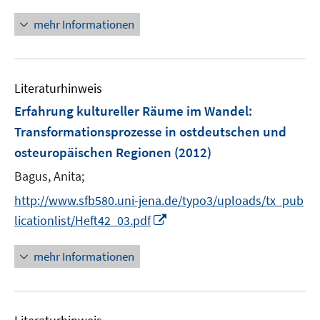
n
u
u
n
mehr Informationen
e
e
e
m
m
u
F
F
e
e
e
Literaturhinweis
m
n
n
F
Erfahrung kultureller Räume im Wandel
:
s
s
e
Transformationsprozesse in ostdeutschen und
t
t
n
e
e
osteuropäischen Regionen
(2012)
s
r
r
t
Bagus, Anita;
ö
ö
e
http://www.sfb580.uni-jena.de/typo3/uploads/tx_pub
f
f
r
f
f
I
licationlist/Heft42_03.pdf
ö
n
n
n
f
e
e
n
mehr Informationen
f
n
n
e
n
u
e
e
n