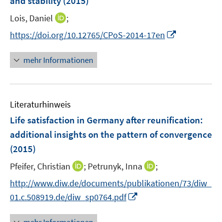
and stability
(2015)
s
n
t
I
Lois, Daniel
;
s
e
n
t
I
https://doi.org/10.12765/CPoS-2014-17en
r
n
e
n
ö
e
r
n
mehr Informationen
f
u
ö
e
f
e
f
u
n
m
f
e
e
F
n
Literaturhinweis
m
n
e
e
F
Life satisfaction in Germany after reunification
:
n
n
e
additional insights on the pattern of convergence
s
n
(2015)
t
s
e
t
I
I
Pfeifer, Christian
;
Petrunyk, Inna
;
r
e
n
n
http://www.diw.de/documents/publikationen/73/diw_
ö
r
n
n
I
f
01.c.508919.de/diw_sp0764.pdf
ö
e
e
n
f
f
u
u
n
n