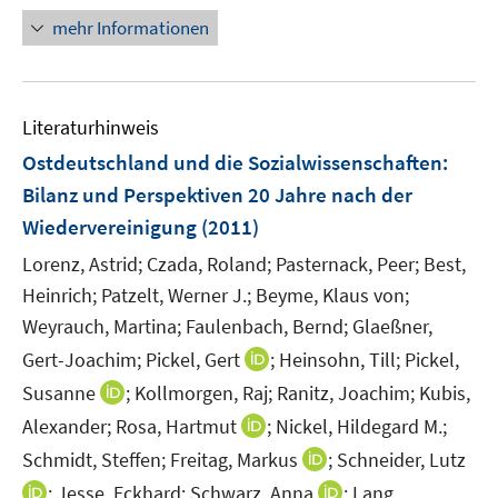
n
mehr Informationen
e
u
e
m
Literaturhinweis
F
Ostdeutschland und die Sozialwissenschaften
:
e
Bilanz und Perspektiven 20 Jahre nach der
n
Wiedervereinigung
(2011)
s
t
Lorenz, Astrid;
Czada, Roland;
Pasternack, Peer;
Best,
e
Heinrich;
Patzelt, Werner J.;
Beyme, Klaus von;
r
Weyrauch, Martina;
Faulenbach, Bernd;
Glaeßner,
ö
I
Gert-Joachim;
Pickel, Gert
;
Heinsohn, Till;
Pickel,
f
n
f
I
Susanne
;
Kollmorgen, Raj;
Ranitz, Joachim;
Kubis,
n
n
n
I
Alexander;
Rosa, Hartmut
;
Nickel, Hildegard M.;
e
e
n
n
I
Schmidt, Steffen;
Freitag, Markus
;
Schneider, Lutz
u
n
e
n
n
I
e
I
;
Jesse, Eckhard;
Schwarz, Anna
;
Lang,