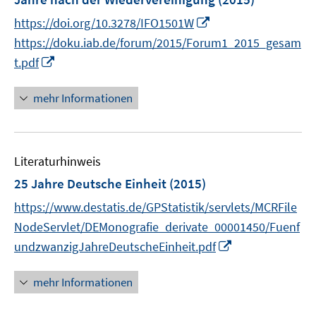
n
I
https://doi.org/10.3278/IFO1501W
s
n
t
https://doku.iab.de/forum/2015/Forum1_2015_gesam
n
e
I
t.pdf
e
r
n
u
ö
n
mehr Informationen
e
f
e
m
f
u
F
n
e
e
e
Literaturhinweis
m
n
n
F
25 Jahre Deutsche Einheit
(2015)
s
e
https://www.destatis.de/GPStatistik/servlets/MCRFile
t
n
e
NodeServlet/DEMonografie_derivate_00001450/Fuenf
s
r
I
undzwanzigJahreDeutscheEinheit.pdf
t
ö
n
e
f
n
r
mehr Informationen
f
e
ö
n
u
f