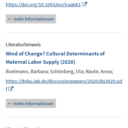
n
I
https://doi.org/10.1093/esr/jcaa061
n
n
e
n
mehr Informationen
u
e
e
u
m
e
F
Literaturhinweis
m
e
F
Wind of Change? Cultural Determinants of
n
e
Maternal Labor Supply
(2020)
s
n
t
Boelmann, Barbara;
Schönberg, Uta;
Raute, Anna;
s
e
t
https://doku.iab.de/discussionpapers/2020/dp3020.pd
r
e
I
f
ö
r
n
f
ö
n
mehr Informationen
f
f
e
n
f
u
e
n
e
n
e