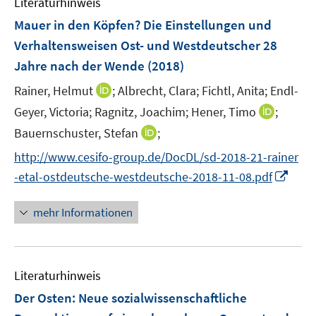
Literaturhinweis
m
n
F
Mauer in den Köpfen? Die Einstellungen und
e
Verhaltensweisen Ost- und Westdeutscher 28
n
Jahre nach der Wende
(2018)
s
t
I
Rainer, Helmut
;
Albrecht, Clara;
Fichtl, Anita;
Endl-
e
n
I
Geyer, Victoria;
Ragnitz, Joachim;
Hener, Timo
;
r
n
n
I
Bauernschuster, Stefan
;
ö
e
n
n
f
http://www.cesifo-group.de/DocDL/sd-2018-21-rainer
u
e
n
f
e
I
-etal-ostdeutsche-westdeutsche-2018-11-08.pdf
u
e
n
m
n
e
u
e
F
n
mehr Informationen
m
e
n
e
e
F
m
n
u
e
F
s
e
n
e
Literaturhinweis
t
m
s
n
e
F
Der Osten
:
Neue sozialwissenschaftliche
t
s
r
e
e