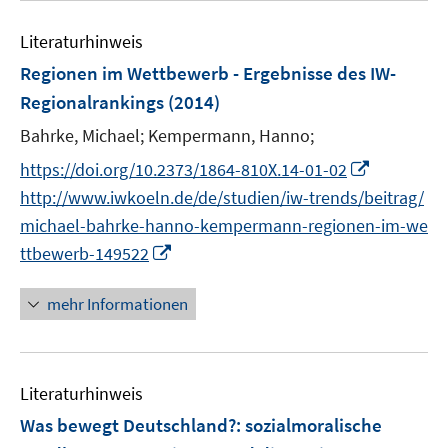
e
e
f
n
Literaturhinweis
m
n
F
e
Regionen im Wettbewerb - Ergebnisse des IW-
e
n
Regionalrankings
(2014)
n
Bahrke, Michael;
Kempermann, Hanno;
s
t
I
https://doi.org/10.2373/1864-810X.14-01-02
e
n
http://www.iwkoeln.de/de/studien/iw-trends/beitrag/
r
n
michael-bahrke-hanno-kempermann-regionen-im-we
ö
e
I
ttbewerb-149522
f
u
n
f
e
n
mehr Informationen
n
m
e
e
F
u
n
e
e
n
Literaturhinweis
m
s
F
Was bewegt Deutschland?
:
sozialmoralische
t
e