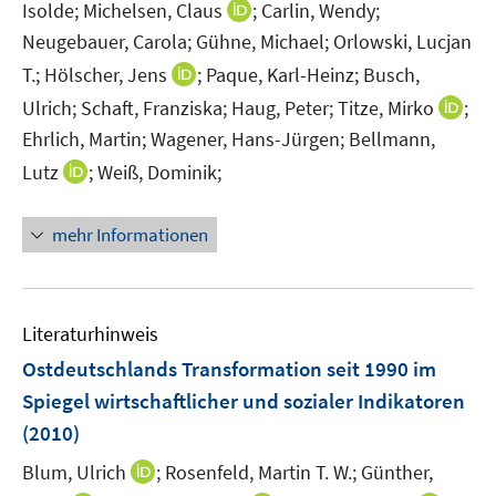
F
I
Isolde;
Michelsen, Claus
;
Carlin, Wendy;
e
n
Neugebauer, Carola;
Gühne, Michael;
Orlowski, Lucjan
n
n
I
T.;
Hölscher, Jens
;
Paque, Karl-Heinz;
Busch,
s
e
n
I
Ulrich;
Schaft, Franziska;
Haug, Peter;
Titze, Mirko
;
t
u
n
n
Ehrlich, Martin;
Wagener, Hans-Jürgen;
Bellmann,
e
e
e
n
r
m
I
Lutz
;
Weiß, Dominik;
u
e
ö
F
n
e
u
f
e
n
m
mehr Informationen
e
f
n
e
F
m
n
s
u
e
F
e
t
e
n
e
n
e
m
Literaturhinweis
s
n
r
F
t
Ostdeutschlands Transformation seit 1990 im
s
ö
e
e
t
Spiegel wirtschaftlicher und sozialer Indikatoren
f
n
r
e
(2010)
f
s
ö
r
n
t
I
Blum, Ulrich
;
Rosenfeld, Martin T. W.;
f
Günther,
ö
e
e