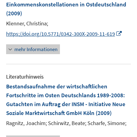
e
Einkommenskonstellationen in Ostdeutschland
n
(2009)
s
t
Klenner, Christina;
e
I
https://doi.org/10.5771/0342-300X-2009-11-619
r
n
ö
n
mehr Informationen
f
e
f
u
n
e
e
Literaturhinweis
m
n
F
Bestandsaufnahme der wirtschaftlichen
e
Fortschritte im Osten Deutschlands 1989-2008
:
n
Gutachten im Auftrag der INSM - Initiative Neue
s
Soziale Marktwirtschaft GmbH Köln
(2009)
t
e
Ragnitz, Joachim;
Schirwitz, Beate;
Scharfe, Simone;
r
ö