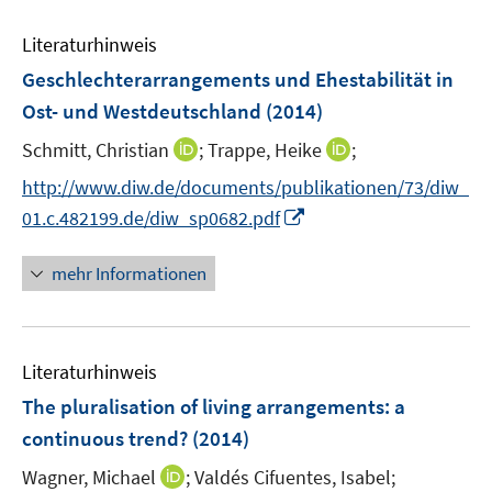
f
f
f
e
n
n
f
m
Literaturhinweis
e
e
n
F
Geschlechterarrangements und Ehestabilität in
n
n
e
e
Ost- und Westdeutschland
(2014)
n
n
s
I
I
Schmitt, Christian
;
Trappe, Heike
;
t
n
n
http://www.diw.de/documents/publikationen/73/diw_
e
n
n
I
01.c.482199.de/diw_sp0682.pdf
r
e
e
n
ö
u
u
n
mehr Informationen
f
e
e
e
f
m
m
u
n
F
F
e
e
e
e
Literaturhinweis
m
n
n
n
F
The pluralisation of living arrangements
:
a
s
s
e
continuous trend?
(2014)
t
t
n
e
e
I
Wagner, Michael
;
Valdés Cifuentes, Isabel;
s
r
r