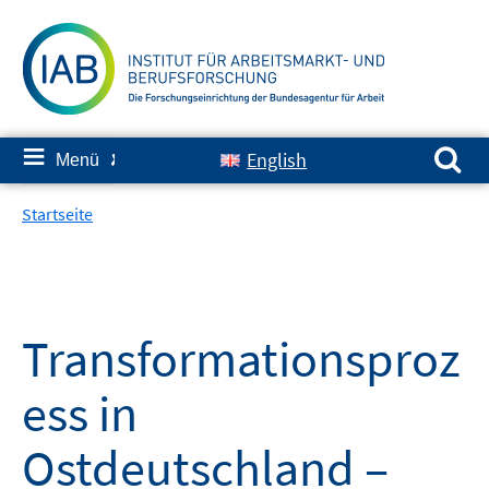
Springe
zum
Inhalt
Suchen nach:
≡
English
Menü
✘
Startseite
Transformationsproz
ess in
Ostdeutschland –