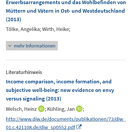
e
Erwerbsarrangements und das Wohlbefinden von
n
n
Müttern und Vätern in Ost- und Westdeutschland
s
(2013)
t
e
Tölke, Angelika;
Wirth, Heike;
r
ö
mehr Informationen
f
f
n
e
Literaturhinweis
n
Income comparison, income formation, and
subjective well-being
:
new evidence on envy
versus signaling
(2013)
I
I
Welsch, Heinz
;
Kühling, Jan
;
n
n
http://www.diw.de/documents/publikationen/73/diw_
n
n
I
01.c.421108.de/diw_sp0552.pdf
e
e