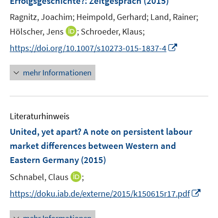
Erfolgsgeschichte?
:
Zeitgespräch
(2015)
s
s
n
t
t
Ragnitz, Joachim;
Heimpold, Gerhard;
Land, Rainer;
s
e
e
t
I
Hölscher, Jens
;
Schroeder, Klaus;
r
r
e
n
I
https://doi.org/10.1007/s10273-015-1837-4
ö
ö
r
n
n
f
f
ö
e
n
mehr Informationen
f
f
f
u
e
n
n
f
e
u
e
e
n
m
e
n
n
e
F
Literaturhinweis
m
n
e
F
United, yet apart? A note on persistent labour
n
e
market differences between Western and
s
n
Eastern Germany
t
(2015)
s
e
t
I
Schnabel, Claus
;
r
e
n
I
https://doku.iab.de/externe/2015/k150615r17.pdf
ö
r
n
n
f
ö
e
n
f