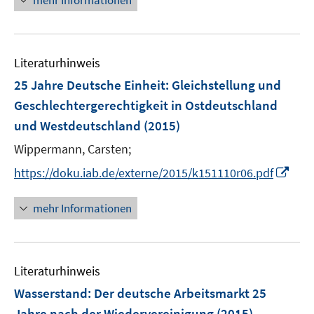
mehr Informationen
f
u
e
n
f
e
u
e
n
m
e
n
e
F
Literaturhinweis
m
n
e
F
25 Jahre Deutsche Einheit
:
Gleichstellung und
n
e
Geschlechtergerechtigkeit in Ostdeutschland
s
n
und Westdeutschland
t
(2015)
s
e
t
Wippermann, Carsten;
r
e
I
https://doku.iab.de/externe/2015/k151110r06.pdf
ö
r
n
f
ö
n
mehr Informationen
f
f
e
n
f
u
e
n
e
n
e
Literaturhinweis
m
n
F
Wasserstand: Der deutsche Arbeitsmarkt 25
e
Jahre nach der Wiedervereinigung
(2015)