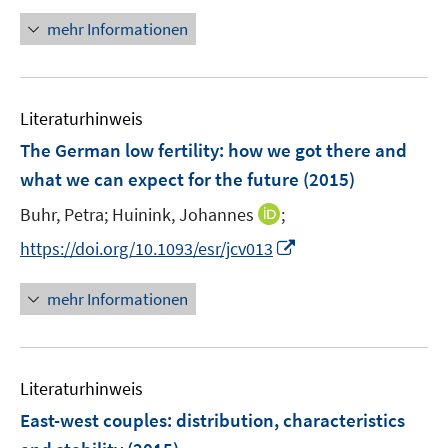
f
u
n
mehr Informationen
f
e
e
n
m
u
e
F
e
n
e
Literaturhinweis
m
n
F
The German low fertility
:
how we got there and
s
e
what we can expect for the future
(2015)
t
n
e
I
Buhr, Petra;
Huinink, Johannes
;
s
r
n
t
I
https://doi.org/10.1093/esr/jcv013
ö
n
e
n
f
e
r
n
mehr Informationen
f
u
ö
e
n
e
f
u
e
m
f
e
n
F
n
Literaturhinweis
m
e
e
F
East-west couples: distribution, characteristics
n
n
e