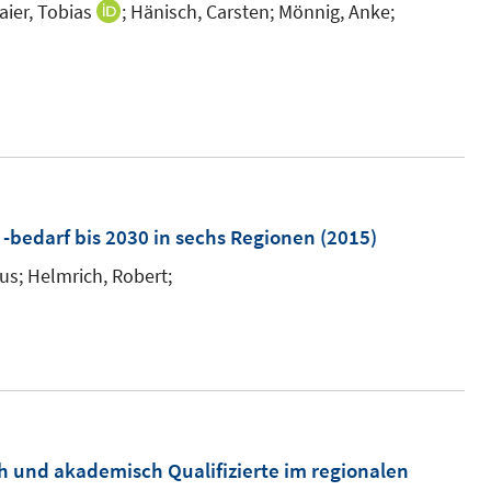
n
aier, Tobias
;
Hänisch, Carsten;
Mönnig, Anke;
I
n
n
e
n
u
e
e
u
m
e
F
m
e
F
-bedarf bis 2030 in sechs Regionen
(2015)
n
e
us;
Helmrich, Robert;
s
n
t
s
e
t
r
e
ö
r
f
ö
h und akademisch Qualifizierte im regionalen
f
f