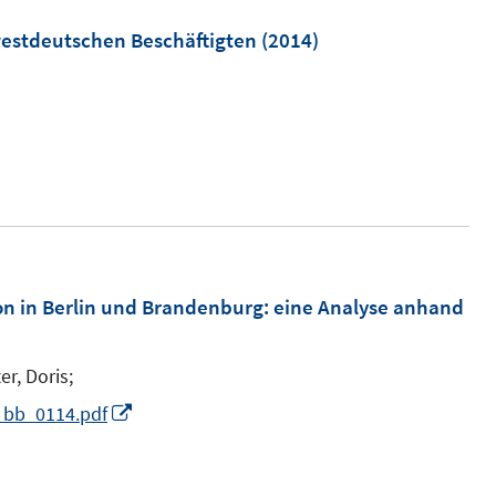
ö
m
westdeutschen Beschäftigten
(2014)
f
f
n
e
n
m
on in Berlin und Brandenburg
:
eine Analyse anhand
er, Doris;
I
l_bb_0114.pdf
n
n