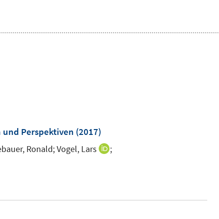
n und Perspektiven
(2017)
bauer, Ronald;
Vogel, Lars
;
I
n
n
e
u
e