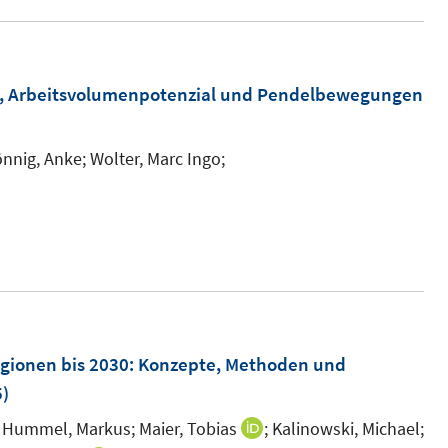
e
r
ö
ten, Arbeitsvolumenpotenzial und Pendelbewegungen
f
f
n
nnig, Anke;
Wolter, Marc Ingo;
e
n
egionen bis 2030
:
Konzepte, Methoden und
)
Hummel, Markus;
Maier, Tobias
;
Kalinowski, Michael;
I