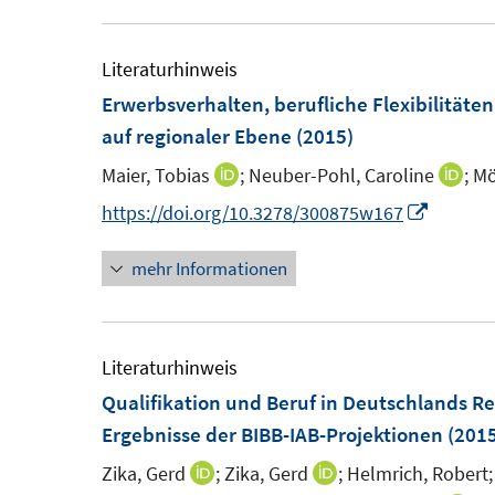
Literaturhinweis
Erwerbsverhalten, berufliche Flexibilitä
auf regionaler Ebene
(2015)
Maier, Tobias
;
Neuber-Pohl, Caroline
;
Mö
I
I
n
n
I
https://doi.org/10.3278/300875w167
n
n
n
mehr Informationen
e
e
n
u
u
e
e
e
u
m
m
e
Literaturhinweis
F
F
m
Qualifikation und Beruf in Deutschlands R
e
e
F
Ergebnisse der BIBB-IAB-Projektionen
(2015
n
n
e
Zika, Gerd
;
Zika, Gerd
;
Helmrich, Robert;
I
I
s
s
n