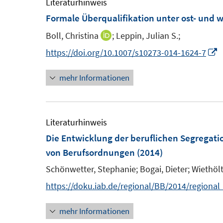
e
Literaturhinweis
f
f
Formale Überqualifikation unter ost- und 
f
f
F
Boll, Christina
;
Leppin, Julian S.;
I
n
n
e
n
e
e
I
https://doi.org/10.1007/s10273-014-1624-7
n
n
n
n
n
s
mehr Informationen
e
n
t
u
e
e
e
u
r
m
e
Literaturhinweis
ö
F
Die Entwicklung der beruflichen Segregati
f
e
F
von Berufsordnungen
(2014)
f
n
e
Schönwetter, Stephanie;
Bogai, Dieter;
Wiethölt
n
s
n
e
https://doku.iab.de/regional/BB/2014/regiona
t
s
n
e
t
mehr Informationen
r
e