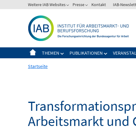
Springe
Weitere IAB Websites
Presse
Kontakt
IAB-Newslet
zum
Inhalt
THEMEN
PUBLIKATIONEN
VERANSTA
Startseite
Transformationspro
Arbeitsmarkt und 