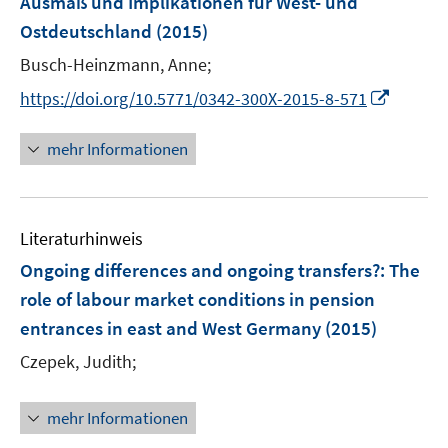
Ausmaß und Implikationen für West- und
t
t
n
e
e
Ostdeutschland
(2015)
s
r
r
t
Busch-Heinzmann, Anne;
ö
ö
e
I
https://doi.org/10.5771/0342-300X-2015-8-571
f
f
r
n
f
f
ö
n
n
n
mehr Informationen
f
e
e
e
f
u
n
n
n
e
e
Literaturhinweis
m
n
F
Ongoing differences and ongoing transfers?
:
The
e
role of labour market conditions in pension
n
entrances in east and West Germany
(2015)
s
t
Czepek, Judith;
e
r
mehr Informationen
ö