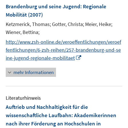
Brandenburg und seine Jugend: Regionale
Mobilität
(2007)
Ketzmerick, Thomas;
Gotter, Christa;
Meier, Heike;
Wiener, Bettina;
http://www.zsh-online.de/veroeffentlichungen/veroef
fentlichungen/6-zsh-reihen/257-brandenburg-und-se
I
ine-jugend-regionale-mobilitaet
n
n
mehr Informationen
e
u
e
Literaturhinweis
m
F
Auftrieb und Nachhaltigkeit für die
e
wissenschaftliche Laufbahn: Akademikerinnen
n
nach ihrer Förderung an Hochschulen in
s