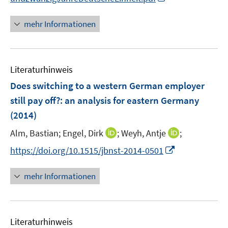
ö
ö
n
e
f
f
n
r
mehr Informationen
f
f
e
ö
n
n
u
f
e
e
e
f
n
n
Literaturhinweis
m
n
F
e
Does switching to a western German employer
e
n
still pay off?
:
an analysis for eastern Germany
n
(2014)
s
t
I
I
Alm, Bastian;
Engel, Dirk
;
Weyh, Antje
;
e
n
n
I
https://doi.org/10.1515/jbnst-2014-0501
r
n
n
n
ö
e
e
n
mehr Informationen
f
u
u
e
f
e
e
u
n
m
m
e
e
F
F
Literaturhinweis
m