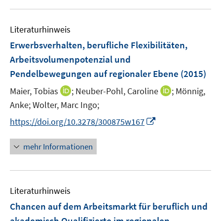
f
f
n
Literaturhinweis
e
Erwerbsverhalten, berufliche Flexibilitäten,
n
Arbeitsvolumenpotenzial und
Pendelbewegungen auf regionaler Ebene
(2015)
I
I
Maier, Tobias
;
Neuber-Pohl, Caroline
;
Mönnig,
n
n
Anke;
Wolter, Marc Ingo;
n
n
I
https://doi.org/10.3278/300875w167
e
e
n
u
u
n
mehr Informationen
e
e
e
m
m
u
F
F
e
e
e
Literaturhinweis
m
n
n
F
Chancen auf dem Arbeitsmarkt für beruflich und
s
s
e
akademisch Qualifizierte im regionalen
t
t