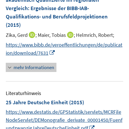
n
e
e
Vergleich
:
Ergebnisse der BIBB-IAB-
s
r
r
Qualifikations- und Berufsfeldprojektionen
t
ö
ö
e
(2015)
f
f
r
f
f
I
I
Zika, Gerd
;
Maier, Tobias
;
Helmrich, Robert;
ö
n
n
n
n
https://www.bibb.de/veroeffentlichungen/de/publicat
f
e
e
n
n
f
I
ion/download/7631
n
n
e
e
n
n
u
u
e
n
mehr Informationen
e
e
n
e
m
m
u
F
F
e
e
e
Literaturhinweis
m
n
n
F
25 Jahre Deutsche Einheit
(2015)
s
s
e
t
t
https://www.destatis.de/GPStatistik/servlets/MCRFile
n
e
e
NodeServlet/DEMonografie_derivate_00001450/Fuenf
s
r
r
I
undzwanzigJahreDeutscheEinheit.pdf
t