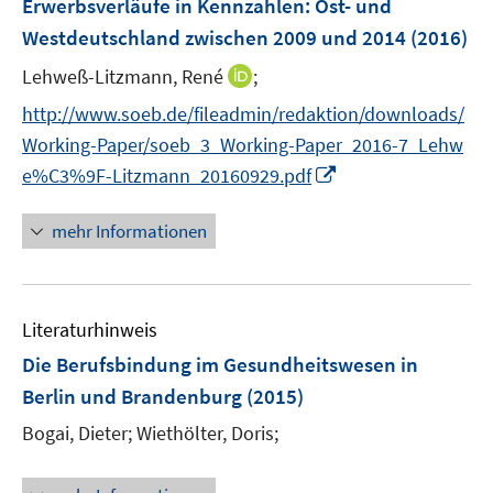
Erwerbsverläufe in Kennzahlen: Ost- und
t
s
e
e
Westdeutschland zwischen 2009 und 2014
(2016)
t
n
r
e
I
Lehweß-Litzmann, René
;
s
ö
r
n
t
f
http://www.soeb.de/fileadmin/redaktion/downloads/
ö
n
e
f
Working-Paper/soeb_3_Working-Paper_2016-7_Lehw
f
e
r
n
I
f
e%C3%9F-Litzmann_20160929.pdf
u
ö
e
n
n
e
f
n
n
e
mehr Informationen
m
f
e
n
F
n
u
e
e
e
n
n
Literaturhinweis
m
s
F
Die Berufsbindung im Gesundheitswesen in
t
e
e
Berlin und Brandenburg
(2015)
n
r
Bogai, Dieter;
Wiethölter, Doris;
s
ö
t
f
e