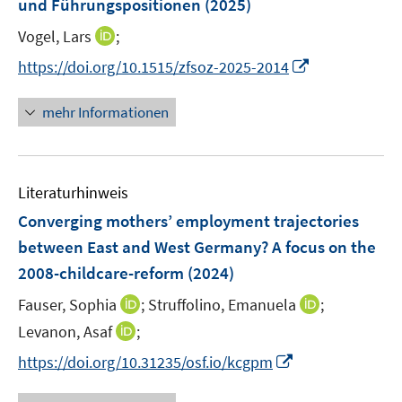
und Führungspositionen
(2025)
I
Vogel, Lars
;
n
I
https://doi.org/10.1515/zfsoz-2025-2014
n
n
e
n
mehr Informationen
u
e
e
u
m
e
F
Literaturhinweis
m
e
F
Converging mothers’ employment trajectories
n
e
between East and West Germany? A focus on the
s
n
2008-childcare-reform
t
(2024)
s
e
t
I
I
Fauser, Sophia
;
Struffolino, Emanuela
;
r
e
n
n
I
Levanon, Asaf
;
ö
r
n
n
n
f
I
https://doi.org/10.31235/osf.io/kcgpm
ö
e
e
n
f
n
f
u
u
e
n