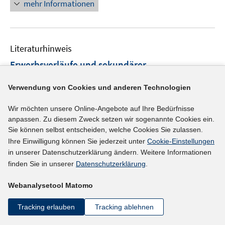
n
mehr Informationen
e
u
e
Literaturhinweis
m
F
Erwerbsverläufe und sekundärer
e
Integrationsmodus
:
Ergebnisse einer
n
Verwendung von Cookies und anderen Technologien
empirischen Untersuchung
(2004)
s
t
Alda, Holger;
Hauss, Friedrich;
Willisch, Andreas;
Land,
Wir möchten unsere Online-Angebote auf Ihre Bedürfnisse
anpassen. Zu diesem Zweck setzen wir sogenannte Cookies ein.
e
Rainer;
Sie können selbst entscheiden, welche Cookies Sie zulassen.
r
I
https://doku.iab.de/externe/2004/k040826f02.pdf
Ihre Einwilligung können Sie jederzeit unter
Cookie-Einstellungen
ö
n
in unserer Datenschutzerklärung ändern. Weitere Informationen
f
n
finden Sie in unserer
Datenschutzerklärung
.
mehr Informationen
f
e
n
Webanalysetool Matomo
u
e
e
n
Tracking erlauben
Tracking ablehnen
Literaturhinweis
m
F