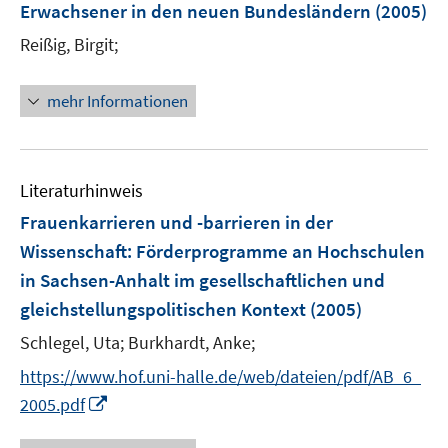
Erwachsener in den neuen Bundesländern
(2005)
Reißig, Birgit;
mehr Informationen
Literaturhinweis
Frauenkarrieren und -barrieren in der
Wissenschaft
:
Förderprogramme an Hochschulen
in Sachsen-Anhalt im gesellschaftlichen und
gleichstellungspolitischen Kontext
(2005)
Schlegel, Uta;
Burkhardt, Anke;
https://www.hof.uni-halle.de/web/dateien/pdf/AB_6_
I
2005.pdf
n