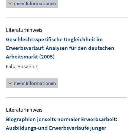
n
mehr Informationen
f
e
f
u
n
e
e
m
Literaturhinweis
n
F
Geschlechtsspezifische Ungleichheit im
e
Erwerbsverlauf
:
Analysen für den deutschen
n
Arbeitsmarkt
(2005)
s
t
Falk, Susanne;
e
r
mehr Informationen
ö
f
f
n
Literaturhinweis
e
Biographien jenseits normaler Erwerbsarbeit:
n
Ausbildungs-und Erwerbsverläufe junger