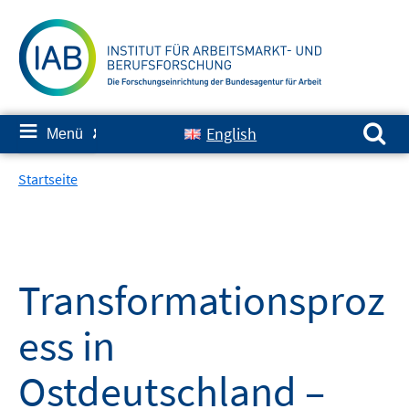
Springe
zum
Inhalt
Suchen nach:
≡
English
Menü
✘
Startseite
Transformationsproz
ess in
Ostdeutschland –