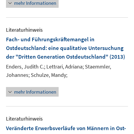
n
mehr Informationen
e
e
f
e
m
m
f
u
F
F
n
e
e
e
e
Literaturhinweis
m
n
n
n
F
Fach- und Führungskräftemangel in
s
s
e
Ostdeutschland
:
eine qualitative Untersuchung
t
t
n
e
e
der "Dritten Generation Ostdeutschland"
(2013)
s
r
r
t
Enders, Judith C.;
Lettrari, Adriana;
Staemmler,
ö
ö
e
Johannes;
Schulze, Mandy;
f
f
r
f
f
ö
n
n
mehr Informationen
f
e
e
f
n
n
n
e
Literaturhinweis
n
Veränderte Erwerbsverläufe von Männern in Ost-