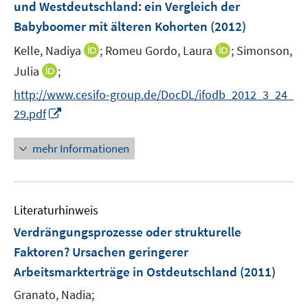
und Westdeutschland
:
ein Vergleich der
Babyboomer mit älteren Kohorten
(2012)
I
I
Kelle, Nadiya
;
Romeu Gordo, Laura
;
Simonson,
n
n
I
Julia
;
n
n
n
http://www.cesifo-group.de/DocDL/ifodb_2012_3_24_
e
e
n
I
29.pdf
u
u
e
n
e
e
u
n
mehr Informationen
m
m
e
e
F
F
m
u
e
e
F
e
n
n
e
Literaturhinweis
m
s
s
n
F
Verdrängungsprozesse oder strukturelle
t
t
s
e
e
e
Faktoren? Ursachen geringerer
t
n
r
r
e
Arbeitsmarkterträge in Ostdeutschland
(2011)
s
ö
ö
r
t
Granato, Nadia;
f
f
ö