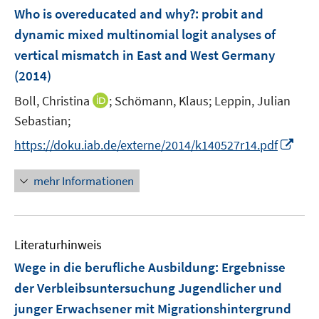
n
e
e
F
Who is overeducated and why?
:
probit and
n
n
e
dynamic mixed multinomial logit analyses of
s
s
n
vertical mismatch in East and West Germany
t
t
s
e
e
(2014)
t
r
r
e
I
Boll, Christina
;
Schömann, Klaus;
Leppin, Julian
ö
ö
r
n
Sebastian;
f
f
ö
n
f
f
I
https://doku.iab.de/externe/2014/k140527r14.pdf
f
e
n
n
n
f
u
e
e
n
n
mehr Informationen
e
n
n
e
e
m
u
n
F
e
e
Literaturhinweis
m
n
F
Wege in die berufliche Ausbildung
:
Ergebnisse
s
e
der Verbleibsuntersuchung Jugendlicher und
t
n
e
junger Erwachsener mit Migrationshintergrund
s