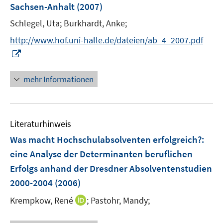
Sachsen-Anhalt
(2007)
t
e
Schlegel, Uta;
Burkhardt, Anke;
r
http://www.hof.uni-halle.de/dateien/ab_4_2007.pdf
ö
I
f
n
f
n
mehr Informationen
n
e
e
u
n
e
Literaturhinweis
m
F
Was macht Hochschulabsolventen erfolgreich?
:
e
eine Analyse der Determinanten beruflichen
n
Erfolgs anhand der Dresdner Absolventenstudien
s
2000-2004
(2006)
t
e
I
Krempkow, René
;
Pastohr, Mandy;
r
n
ö