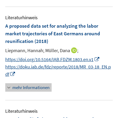
f
e
f
u
n
m
f
e
e
F
n
Literaturhinweis
m
n
e
e
F
A proposed data set for analyzing the labor
n
n
e
market trajectories of East Germans around
s
n
reunification
(2018)
t
s
e
t
I
Liepmann, Hannah;
Müller, Dana
;
r
e
n
I
https://doi.org/10.5164/IAB.FDZM.1803.en.v1
ö
r
n
n
f
https://doku.iab.de/fdz/reporte/2018/MR_03-18_EN.p
ö
e
n
f
I
df
f
u
e
n
n
f
e
u
e
n
n
mehr Informationen
m
e
n
e
e
F
m
u
n
e
F
e
n
e
Literaturhinweis
m
s
n
F