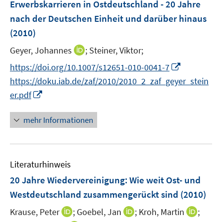
F
Erwerbskarrieren in Ostdeutschland - 20 Jahre
n
n
e
nach der Deutschen Einheit und darüber hinaus
s
n
(2010)
t
s
e
t
I
Geyer, Johannes
;
Steiner, Viktor;
r
e
n
I
https://doi.org/10.1007/s12651-010-0041-7
ö
r
n
n
f
https://doku.iab.de/zaf/2010/2010_2_zaf_geyer_stein
ö
e
n
f
I
er.pdf
f
u
e
n
n
f
e
u
e
n
n
mehr Informationen
m
e
n
e
e
F
m
u
n
e
F
e
n
e
Literaturhinweis
m
s
n
F
20 Jahre Wiedervereinigung: Wie weit Ost- und
t
s
e
e
Westdeutschland zusammengerückt sind
(2010)
t
n
r
e
I
I
I
Krause, Peter
;
Goebel, Jan
;
Kroh, Martin
;
s
ö
r