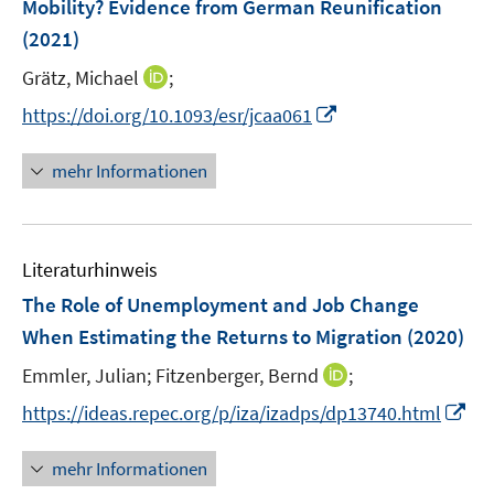
Mobility? Evidence from German Reunification
t
t
n
e
e
(2021)
s
r
r
t
I
Grätz, Michael
;
ö
ö
e
n
I
f
f
https://doi.org/10.1093/esr/jcaa061
r
n
n
f
f
ö
e
n
n
n
mehr Informationen
f
u
e
e
e
f
e
u
n
n
n
m
e
e
F
Literaturhinweis
m
n
e
F
The Role of Unemployment and Job Change
n
e
When Estimating the Returns to Migration
(2020)
s
n
t
I
Emmler, Julian;
Fitzenberger, Bernd
;
s
e
n
t
I
https://ideas.repec.org/p/iza/izadps/dp13740.html
r
n
e
n
ö
e
r
n
mehr Informationen
f
u
ö
e