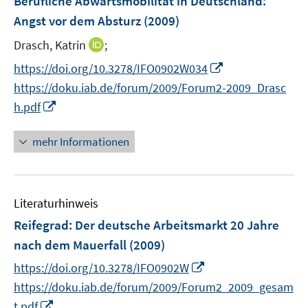
Berufliche Abwärtsmobilität in Deutschland:
n
e
Angst vor dem Absturz
(2009)
n
s
I
Drasch, Katrin
;
t
n
I
https://doi.org/10.3278/IFO0902W034
e
n
n
https://doku.iab.de/forum/2009/Forum2-2009_Drasc
r
e
n
I
h.pdf
ö
u
e
n
f
e
u
n
mehr Informationen
f
m
e
e
n
F
m
u
e
e
F
e
n
n
e
Literaturhinweis
m
s
n
F
Reifegrad: Der deutsche Arbeitsmarkt 20 Jahre
t
s
e
e
nach dem Mauerfall
(2009)
t
n
r
e
I
https://doi.org/10.3278/IFO0902W
s
ö
r
n
t
https://doku.iab.de/forum/2009/Forum2_2009_gesam
f
ö
n
e
I
t.pdf