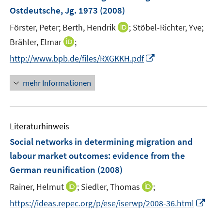
n
e
Ostdeutsche, Jg. 1973
(2008)
n
s
I
Förster, Peter;
Berth, Hendrik
;
Stöbel-Richter, Yve;
t
n
I
Brähler, Elmar
;
e
n
n
I
http://www.bpb.de/files/RXGKKH.pdf
r
e
n
n
ö
u
e
n
mehr Informationen
f
e
u
e
f
m
e
u
n
F
m
e
e
e
F
Literaturhinweis
m
n
n
e
F
Social networks in determining migration and
s
n
e
t
labour market outcomes
:
evidence from the
s
n
e
German reunification
t
(2008)
s
r
e
t
I
I
Rainer, Helmut
;
Siedler, Thomas
;
ö
r
e
n
n
f
I
https://ideas.repec.org/p/ese/iserwp/2008-36.html
ö
r
n
n
f
n
f