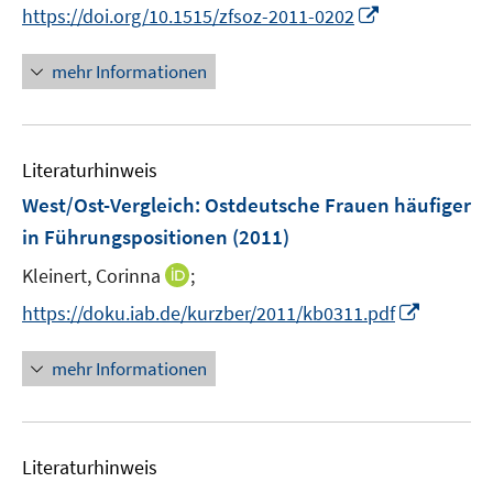
e
f
f
I
https://doi.org/10.1515/zfsoz-2011-0202
f
r
n
n
n
f
ö
e
e
n
n
mehr Informationen
f
n
n
e
e
f
u
n
n
e
e
Literaturhinweis
m
n
F
West/Ost-Vergleich: Ostdeutsche Frauen häufiger
e
in Führungspositionen
(2011)
n
I
Kleinert, Corinna
;
s
n
t
I
https://doku.iab.de/kurzber/2011/kb0311.pdf
n
e
n
e
r
n
mehr Informationen
u
ö
e
e
f
u
m
f
e
F
n
Literaturhinweis
m
e
e