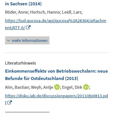
r
in Sachsen
(2014)
t
ö
e
Röder, Anne;
Hortsch, Hanno;
Leidl, Lars;
f
r
f
https://tud.qucosa.de/api/qucosa%3A28364/attachm
ö
n
I
ent/ATT-0/
f
e
n
f
n
n
mehr Informationen
n
e
e
u
n
e
Literaturhinweis
m
F
Einkommenseffekte von Betriebswechslern
:
neue
e
Befunde für Ostdeutschland
(2013)
n
I
I
Alm, Bastian;
Weyh, Antje
;
Engel, Dirk
;
s
n
n
t
https://doku.iab.de/discussionpapers/2013/dp0813.pd
n
n
e
I
f
e
e
r
n
u
u
ö