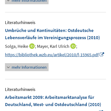
mehr Informationen
f
e
n
e
n
m
u
e
F
e
n
e
Literaturhinweis
m
n
F
Umbrüche und Kontinuitäten: Ostdeutsche
s
e
Lebensverläufe im Vereinigungsprozess
(2010)
t
n
e
I
I
Solga, Heike
;
Mayer, Karl Ulrich
;
s
r
n
n
t
I
https://bibliothek.wzb.eu/artikel/2010/f-15965.pdf
ö
n
n
e
n
f
e
e
r
n
mehr Informationen
f
u
u
ö
e
n
e
e
f
u
e
m
m
f
e
n
F
F
n
Literaturhinweis
m
e
e
e
F
Arbeitsmarkt 2009
:
Arbeitsmarktanalyse für
n
n
n
e
Deutschland, West- und Ostdeutschland
(2010)
s
s
n