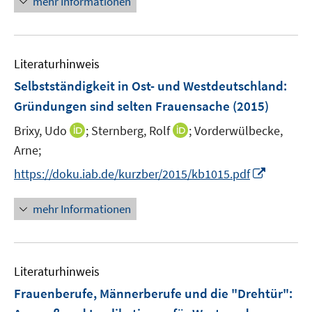
mehr Informationen
f
r
n
ö
e
f
n
Literaturhinweis
f
n
Selbstständigkeit in Ost- und Westdeutschland:
e
Gründungen sind selten Frauensache
(2015)
n
I
I
Brixy, Udo
;
Sternberg, Rolf
;
Vorderwülbecke,
n
n
Arne;
n
n
I
https://doku.iab.de/kurzber/2015/kb1015.pdf
e
e
n
u
u
n
mehr Informationen
e
e
e
m
m
u
F
F
e
e
e
Literaturhinweis
m
n
n
F
Frauenberufe, Männerberufe und die "Drehtür"
:
s
s
e