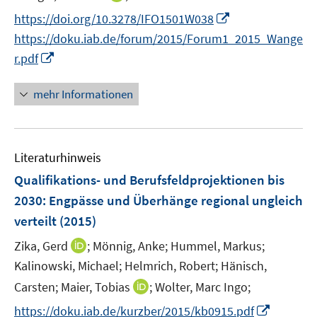
r
r
e
n
t
I
https://doi.org/10.3278/IFO1501W038
ö
ö
r
n
e
n
f
f
https://doku.iab.de/forum/2015/Forum1_2015_Wange
ö
e
r
n
f
f
I
f
r.pdf
u
ö
e
n
n
n
f
e
f
u
e
e
n
n
mehr Informationen
m
f
e
n
n
e
e
F
n
m
u
n
e
e
F
e
n
n
e
Literaturhinweis
m
s
n
F
Qualifikations- und Berufsfeldprojektionen bis
t
s
e
e
2030: Engpässe und Überhänge regional ungleich
t
n
r
verteilt
(2015)
e
s
ö
r
t
I
Zika, Gerd
;
Mönnig, Anke;
Hummel, Markus;
f
ö
e
n
Kalinowski, Michael;
f
Helmrich, Robert;
Hänisch,
f
r
n
n
I
Carsten;
Maier, Tobias
;
Wolter, Marc Ingo;
f
ö
e
e
n
n
I
https://doku.iab.de/kurzber/2015/kb0915.pdf
f
u
n