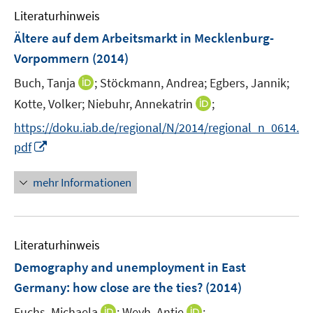
e
F
F
Literaturhinweis
m
n
e
e
F
Ältere auf dem Arbeitsmarkt in Mecklenburg-
n
n
e
Vorpommern
(2014)
s
s
n
t
t
I
Buch, Tanja
;
Stöckmann, Andrea;
Egbers, Jannik;
s
e
e
n
t
I
Kotte, Volker;
Niebuhr, Annekatrin
;
r
r
n
e
n
https://doku.iab.de/regional/N/2014/regional_n_0614.
ö
ö
e
r
n
I
f
f
pdf
u
ö
e
n
f
f
e
f
u
n
n
n
mehr Informationen
m
f
e
e
e
e
F
n
m
u
n
n
e
e
F
e
n
n
e
Literaturhinweis
m
s
n
F
Demography and unemployment in East
t
s
e
e
Germany
:
how close are the ties?
(2014)
t
n
r
e
I
I
Fuchs, Michaela
;
Weyh, Antje
;
s