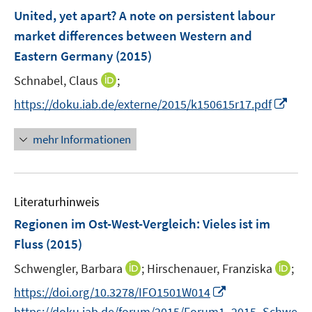
n
e
F
United, yet apart? A note on persistent labour
n
e
market differences between Western and
s
n
Eastern Germany
(2015)
t
s
e
t
I
Schnabel, Claus
;
r
e
n
I
https://doku.iab.de/externe/2015/k150615r17.pdf
ö
r
n
n
f
ö
e
n
f
mehr Informationen
f
u
e
n
f
e
u
e
n
m
e
n
e
F
Literaturhinweis
m
n
e
F
Regionen im Ost-West-Vergleich: Vieles ist im
n
e
Fluss
(2015)
s
n
t
I
I
Schwengler, Barbara
;
Hirschenauer, Franziska
;
s
e
n
n
t
I
https://doi.org/10.3278/IFO1501W014
r
n
n
e
n
https://doku.iab.de/forum/2015/Forum1_2015_Schwe