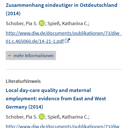
n
e
Zusammenhang eindeutiger in Ostdeutschland
s
r
(2014)
t
ö
e
I
Schober, Pia S.
;
Spieß, Katharina C.;
f
r
n
f
http://www.diw.de/documents/publikationen/73/diw_
ö
n
n
I
01.c.465060.de/14-21-1.pdf
f
e
e
n
f
u
n
n
n
mehr Informationen
e
e
e
m
u
n
F
e
e
Literaturhinweis
m
n
F
Local day-care quality and maternal
s
e
employment
:
evidence from East and West
t
n
e
Germany
(2014)
s
r
t
I
Schober, Pia S.
;
Spieß, Katharina C.;
ö
e
n
f
http://www.diw.de/documents/publikationen/73/diw_