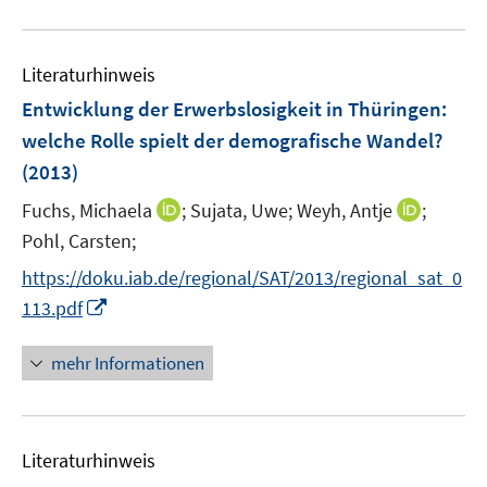
e
F
u
n
e
e
n
Literaturhinweis
m
s
F
Entwicklung der Erwerbslosigkeit in Thüringen
:
t
e
e
welche Rolle spielt der demografische Wandel?
n
r
(2013)
s
ö
t
I
I
Fuchs, Michaela
;
Sujata, Uwe;
Weyh, Antje
;
f
e
n
n
Pohl, Carsten;
f
r
n
n
n
https://doku.iab.de/regional/SAT/2013/regional_sat_0
ö
e
e
e
I
113.pdf
f
u
u
n
n
f
e
e
n
n
mehr Informationen
m
m
e
e
F
F
u
n
e
e
e
n
n
Literaturhinweis
m
s
s