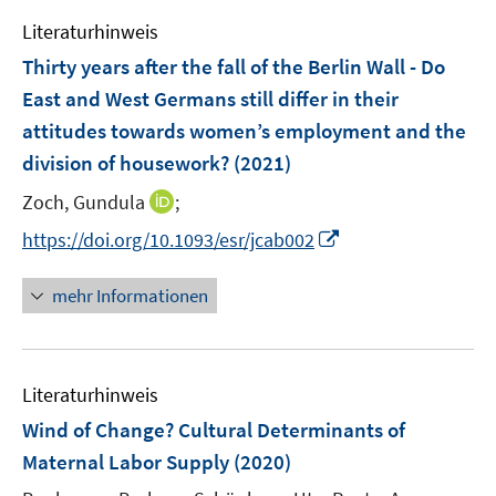
n
e
f
n
e
Literaturhinweis
m
n
n
F
e
Thirty years after the fall of the Berlin Wall - Do
e
n
East and West Germans still differ in their
n
attitudes towards women’s employment and the
s
division of housework?
(2021)
t
e
I
Zoch, Gundula
;
r
n
I
https://doi.org/10.1093/esr/jcab002
ö
n
n
f
e
n
mehr Informationen
f
u
e
n
e
u
e
m
e
n
F
Literaturhinweis
m
e
F
Wind of Change? Cultural Determinants of
n
e
Maternal Labor Supply
(2020)
s
n
t