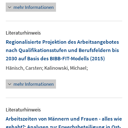
e
u
n
n
n
mehr Informationen
m
e
e
e
F
m
u
n
e
F
e
n
e
Literaturhinweis
m
s
n
F
Regionalisierte Projektion des Arbeitsangebotes
t
s
e
e
nach Qualifikationsstufen und Berufsfeldern bis
t
n
r
e
2030 auf Basis des BIBB-FIT-Modells
(2015)
s
ö
r
t
Hänisch, Carsten;
Kalinowski, Michael;
f
ö
e
f
f
r
n
mehr Informationen
f
ö
e
n
f
n
e
f
n
n
Literaturhinweis
e
Arbeitszeiten von Männern und Frauen - alles wie
n
gehabt?
:
Analysen zur Erwerbsbeteiligung in Ost-