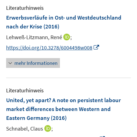
e
n
n
e
F
F
Literaturhinweis
m
n
e
e
F
Erwerbsverläufe in Ost- und Westdeutschland
n
n
e
nach der Krise
(2016)
s
s
n
t
t
I
Lehweß-Litzmann, René
;
s
e
e
n
t
I
https://doi.org/10.3278/6004498w008
r
r
n
e
n
ö
ö
e
r
n
mehr Informationen
f
f
u
ö
e
f
f
e
f
u
n
n
m
f
e
e
e
F
n
Literaturhinweis
m
n
n
e
e
F
United, yet apart? A note on persistent labour
n
n
e
market differences between Western and
s
n
Eastern Germany
(2016)
t
s
e
t
I
Schnabel, Claus
;
r
e
n