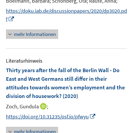
Boelmann, Barbara;
Schönberg, Uta;
Raute, Anna;
s
e
t
https://doku.iab.de/discussionpapers/2020/dp3020.pd
r
e
I
f
ö
r
n
f
ö
n
mehr Informationen
f
f
e
n
f
u
e
n
e
n
e
Literaturhinweis
m
n
F
Thirty years after the fall of the Berlin Wall - Do
e
East and West Germans still differ in their
n
attitudes towards women’s employment and the
s
division of housework?
(2020)
t
e
I
Zoch, Gundula
;
r
n
I
https://doi.org/10.31235/osf.io/pfwyu
ö
n
n
f
e
n
mehr Informationen
f