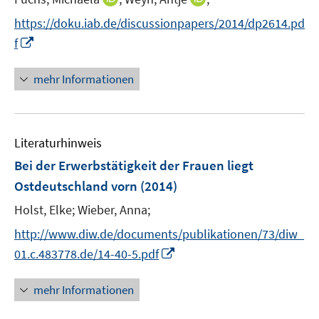
ö
r
n
n
t
f
https://doku.iab.de/discussionpapers/2014/dp2614.pd
ö
n
n
e
f
I
f
f
e
e
r
n
n
f
u
u
ö
e
n
n
mehr Informationen
e
e
f
n
e
e
m
m
f
u
n
F
F
n
e
e
e
e
Literaturhinweis
m
n
n
n
F
Bei der Erwerbstätigkeit der Frauen liegt
s
s
e
Ostdeutschland vorn
(2014)
t
t
n
e
e
Holst, Elke;
Wieber, Anna;
s
r
r
t
http://www.diw.de/documents/publikationen/73/diw_
ö
ö
e
I
01.c.483778.de/14-40-5.pdf
f
f
r
n
f
f
ö
n
n
n
mehr Informationen
f
e
e
e
f