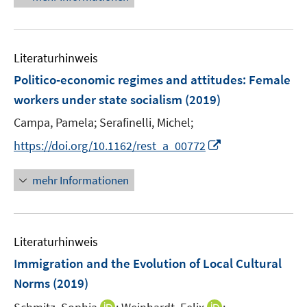
u
e
n
e
u
e
m
e
n
F
Literaturhinweis
m
e
F
Politico-economic regimes and attitudes: Female
n
e
workers under state socialism
(2019)
s
n
t
Campa, Pamela;
Serafinelli, Michel;
s
e
t
I
https://doi.org/10.1162/rest_a_00772
r
e
n
ö
r
n
mehr Informationen
f
ö
e
f
f
u
n
f
e
e
n
Literaturhinweis
m
n
e
F
Immigration and the Evolution of Local Cultural
n
e
Norms
(2019)
n
I
I