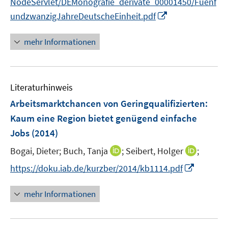
NodeServlet/DEMonografie_derivate_00001450/Fuenf
s
r
I
undzwanzigJahreDeutscheEinheit.pdf
t
ö
n
e
f
n
r
mehr Informationen
f
e
ö
n
u
f
e
e
f
n
Literaturhinweis
m
n
F
e
Arbeitsmarktchancen von Geringqualifizierten:
e
n
Kaum eine Region bietet genügend einfache
n
Jobs
(2014)
s
t
I
I
Bogai, Dieter;
Buch, Tanja
;
Seibert, Holger
;
e
n
n
I
https://doku.iab.de/kurzber/2014/kb1114.pdf
r
n
n
n
ö
e
e
n
mehr Informationen
f
u
u
e
f
e
e
u
n
m
m
e