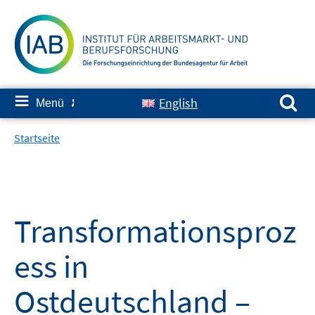
Springe
zum
Inhalt
Suchen nach:
≡
English
Menü
✘
Startseite
Transformationsproz
ess in
Ostdeutschland –