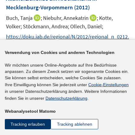
e
Mecklenburg-Vorpommern
(2012)
n
I
I
Buch, Tanja
;
Niebuhr, Annekatrin
;
Kotte,
s
n
n
t
Volker;
Stöckmann, Andrea;
Ollech, Daniel;
n
n
e
https://doku.iab.de/regional/N/2012/regional_n_0212.
e
e
r
I
pdf
u
u
ö
n
Verwendung von Cookies und anderen Technologien
e
e
f
n
mehr Informationen
m
m
f
e
Wir möchten unsere Online-Angebote auf Ihre Bedürfnisse
F
F
n
anpassen. Zu diesem Zweck setzen wir sogenannte Cookies ein.
u
e
e
e
Sie können selbst entscheiden, welche Cookies Sie zulassen.
e
n
n
n
Ihre Einwilligung können Sie jederzeit unter
Cookie-Einstellungen
Literaturhinweis
m
s
s
in unserer Datenschutzerklärung ändern. Weitere Informationen
F
Between familial imprinting and institutional
t
t
finden Sie in unserer
Datenschutzerklärung
.
e
e
e
regulation: Family related employment
n
r
r
Webanalysetool Matomo
interruptions of women in Germany before and
s
ö
ö
after the German reunification
(2012)
t
Tracking erlauben
Tracking ablehnen
f
f
e
f
I
f
Drasch, Katrin
;