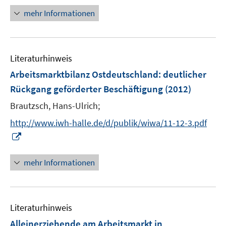
t
n
mehr Informationen
e
e
r
u
ö
e
f
Literaturhinweis
m
f
F
Arbeitsmarktbilanz Ostdeutschland
:
deutlicher
n
e
e
Rückgang geförderter Beschäftigung
(2012)
n
n
Brautzsch, Hans-Ulrich;
s
t
http://www.iwh-halle.de/d/publik/wiwa/11-12-3.pdf
e
I
r
n
ö
n
mehr Informationen
f
e
f
u
n
e
e
Literaturhinweis
m
n
F
Alleinerziehende am Arbeitsmarkt in