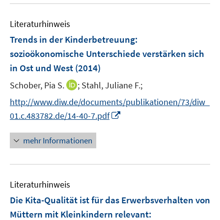
u
n
n
n
e
e
Literaturhinweis
m
n
F
Trends in der Kinderbetreuung
:
e
sozioökonomische Unterschiede verstärken sich
n
in Ost und West
(2014)
s
t
I
Schober, Pia S.
;
Stahl, Juliane F.;
e
n
http://www.diw.de/documents/publikationen/73/diw_
r
n
I
01.c.483782.de/14-40-7.pdf
ö
e
n
f
u
n
mehr Informationen
f
e
e
n
m
u
e
F
e
n
e
Literaturhinweis
m
n
F
Die Kita-Qualität ist für das Erwerbsverhalten von
s
e
Müttern mit Kleinkindern relevant
:
t