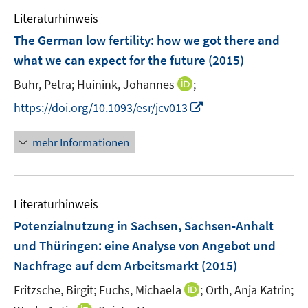
e
n
F
Literaturhinweis
m
e
F
The German low fertility
:
how we got there and
n
e
what we can expect for the future
(2015)
s
n
t
I
Buhr, Petra;
Huinink, Johannes
;
s
e
n
t
I
https://doi.org/10.1093/esr/jcv013
r
n
e
n
ö
e
r
n
mehr Informationen
f
u
ö
e
f
e
f
u
n
m
f
e
e
F
n
Literaturhinweis
m
n
e
e
F
Potenzialnutzung in Sachsen, Sachsen-Anhalt
n
n
e
und Thüringen
:
eine Analyse von Angebot und
s
n
Nachfrage auf dem Arbeitsmarkt
t
(2015)
s
e
t
I
Fritzsche, Birgit;
Fuchs, Michaela
;
Orth, Anja Katrin;
r
e
n