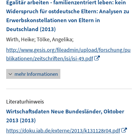
F
Egalitär arbeiten - familienzentriert leben: kein
t
t
e
e
e
Widerspruch für ostdeutsche Eltern
:
Analysen zu
n
r
r
Erwerbskonstellationen von Eltern in
s
ö
ö
Deutschland
(2013)
t
f
f
e
Wirth, Heike;
Tölke, Angelika;
f
f
r
n
n
http://www.gesis.org/fileadmin/upload/forschung/pu
ö
e
e
I
blikationen/zeitschriften/isi/isi-49.pdf
f
n
n
n
f
n
mehr Informationen
n
e
e
u
n
e
Literaturhinweis
m
F
Wirtschaftsdaten Neue Bundesländer, Oktober
e
2013
(2013)
n
I
https://doku.iab.de/externe/2013/k131128r04.pdf
s
n