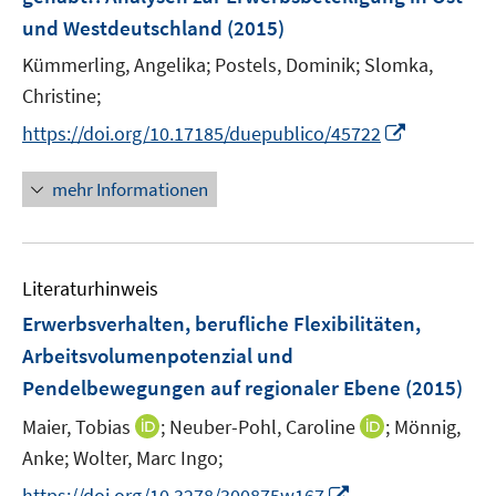
und Westdeutschland
(2015)
Kümmerling, Angelika;
Postels, Dominik;
Slomka,
Christine;
I
https://doi.org/10.17185/duepublico/45722
n
n
mehr Informationen
e
u
e
Literaturhinweis
m
F
Erwerbsverhalten, berufliche Flexibilitäten,
e
Arbeitsvolumenpotenzial und
n
Pendelbewegungen auf regionaler Ebene
(2015)
s
t
I
I
Maier, Tobias
;
Neuber-Pohl, Caroline
;
Mönnig,
e
n
n
Anke;
Wolter, Marc Ingo;
r
n
n
I
https://doi.org/10.3278/300875w167