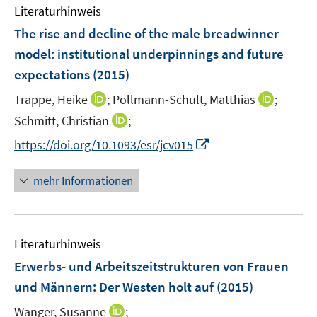
e
Literaturhinweis
m
n
F
The rise and decline of the male breadwinner
e
model
:
institutional underpinnings and future
n
expectations
(2015)
s
t
I
I
Trappe, Heike
;
Pollmann-Schult, Matthias
;
e
n
n
I
Schmitt, Christian
;
r
n
n
n
I
https://doi.org/10.1093/esr/jcv015
ö
e
e
n
n
f
u
u
e
n
mehr Informationen
f
e
e
u
e
n
m
m
e
u
e
F
F
m
e
n
e
e
F
Literaturhinweis
m
n
n
e
F
Erwerbs- und Arbeitszeitstrukturen von Frauen
s
s
n
e
t
t
und Männern: Der Westen holt auf
(2015)
s
n
e
e
t
I
Wanger, Susanne
;
s