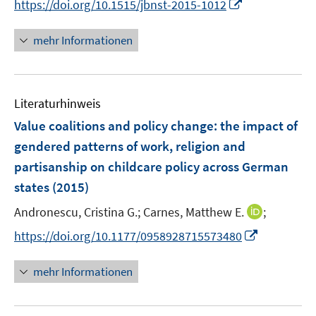
I
https://doi.org/10.1515/jbnst-2015-1012
ö
r
n
n
f
ö
e
n
f
mehr Informationen
f
u
e
n
f
e
u
e
n
m
e
n
e
F
Literaturhinweis
m
n
e
F
Value coalitions and policy change
:
the impact of
n
e
gendered patterns of work, religion and
s
n
partisanship on childcare policy across German
t
s
e
states
(2015)
t
r
e
I
Andronescu, Cristina G.;
Carnes, Matthew E.
;
ö
r
n
f
I
https://doi.org/10.1177/0958928715573480
ö
n
f
n
f
e
n
n
mehr Informationen
f
u
e
e
n
e
n
u
e
m