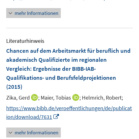
n
e
n
f
e
e
n
n
n
mehr Informationen
m
u
e
e
F
e
u
n
e
m
e
n
F
Literaturhinweis
m
s
e
F
Chancen auf dem Arbeitsmarkt für beruflich und
t
n
e
e
akademisch Qualifizierte im regionalen
s
n
r
Vergleich
:
Ergebnisse der BIBB-IAB-
t
s
ö
e
Qualifikations- und Berufsfeldprojektionen
t
f
r
e
(2015)
f
ö
r
n
I
I
Zika, Gerd
;
Maier, Tobias
;
Helmrich, Robert;
f
ö
e
n
n
f
https://www.bibb.de/veroeffentlichungen/de/publicat
f
n
n
n
n
f
I
ion/download/7631
e
e
e
n
n
u
u
n
e
n
mehr Informationen
e
e
n
e