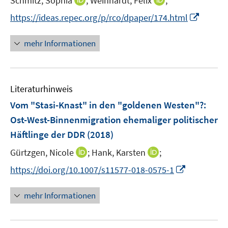
Schmitz, Sophia
;
Weinhardt, Felix
;
s
n
n
t
I
https://ideas.repec.org/p/rco/dpaper/174.html
n
n
e
n
e
e
r
n
mehr Informationen
u
u
ö
e
e
e
f
u
m
m
f
e
F
F
n
Literaturhinweis
m
e
e
e
F
Vom "Stasi-Knast" in den "goldenen Westen"?
:
n
n
n
e
Ost-West-Binnenmigration ehemaliger politischer
s
s
n
Häftlinge der DDR
(2018)
t
t
s
e
e
t
I
I
Gürtzgen, Nicole
;
Hank, Karsten
;
r
r
e
n
n
I
https://doi.org/10.1007/s11577-018-0575-1
ö
ö
r
n
n
n
f
f
ö
e
e
n
f
f
mehr Informationen
f
u
u
e
n
n
f
e
e
u
e
e
n
m
m