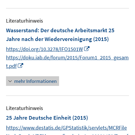
m
m
u
F
F
e
e
e
Literaturhinweis
m
n
n
F
Wasserstand: Der deutsche Arbeitsmarkt 25
s
s
e
Jahre nach der Wiedervereinigung
(2015)
t
t
n
e
e
I
https://doi.org/10.3278/IFO1501W
s
r
r
n
t
https://doku.iab.de/forum/2015/Forum1_2015_gesam
ö
ö
n
e
I
t.pdf
f
f
e
r
n
f
f
u
ö
n
mehr Informationen
n
n
e
f
e
e
e
m
f
u
n
n
F
n
e
e
e
Literaturhinweis
m
n
n
F
25 Jahre Deutsche Einheit
(2015)
s
e
https://www.destatis.de/GPStatistik/servlets/MCRFile
t
n
e