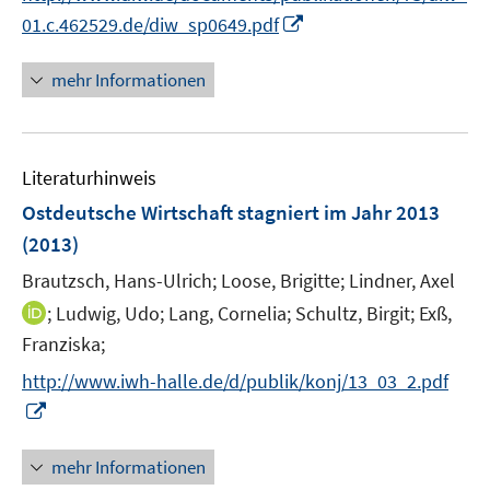
r
n
f
I
01.c.462529.de/diw_sp0649.pdf
ö
e
n
n
f
u
e
n
mehr Informationen
f
e
n
e
n
m
u
e
F
e
n
e
Literaturhinweis
m
n
F
Ostdeutsche Wirtschaft stagniert im Jahr 2013
s
e
(2013)
t
n
e
Brautzsch, Hans-Ulrich;
Loose, Brigitte;
Lindner, Axel
s
r
t
I
;
Ludwig, Udo;
Lang, Cornelia;
Schultz, Birgit;
Exß,
ö
e
n
Franziska;
f
r
n
f
http://www.iwh-halle.de/d/publik/konj/13_03_2.pdf
ö
e
n
I
f
u
e
n
f
e
n
n
mehr Informationen
n
m
e