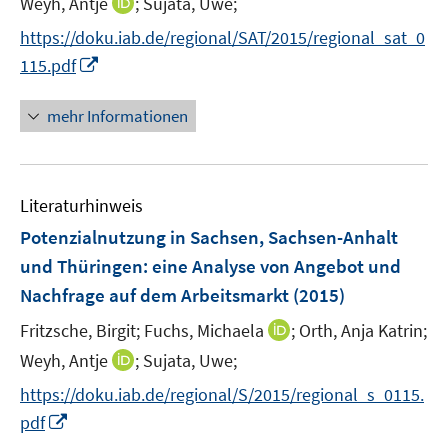
I
Weyh, Antje
;
Sujata, Uwe;
ö
r
n
n
f
https://doku.iab.de/regional/SAT/2015/regional_sat_0
ö
e
n
f
I
115.pdf
f
u
e
n
n
f
e
u
e
n
n
mehr Informationen
m
e
n
e
e
F
m
u
n
e
F
e
n
e
Literaturhinweis
m
s
n
F
Potenzialnutzung in Sachsen, Sachsen-Anhalt
t
s
e
e
und Thüringen
:
eine Analyse von Angebot und
t
n
r
e
Nachfrage auf dem Arbeitsmarkt
(2015)
s
ö
r
t
I
Fritzsche, Birgit;
Fuchs, Michaela
;
Orth, Anja Katrin;
f
ö
e
n
f
I
Weyh, Antje
;
Sujata, Uwe;
f
r
n
n
n
f
https://doku.iab.de/regional/S/2015/regional_s_0115.
ö
e
e
n
n
I
pdf
f
u
n
e
e
n
f