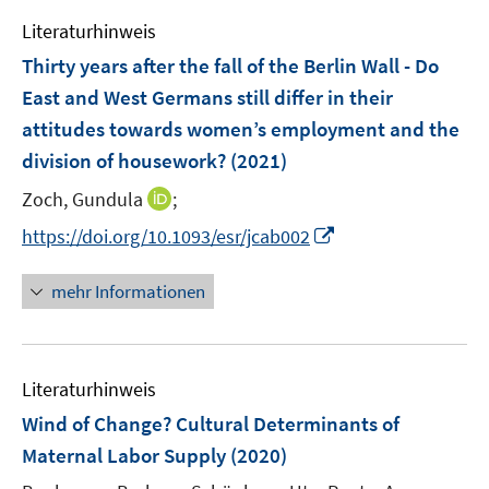
n
e
f
n
e
Literaturhinweis
m
n
n
F
e
Thirty years after the fall of the Berlin Wall - Do
e
n
East and West Germans still differ in their
n
attitudes towards women’s employment and the
s
division of housework?
(2021)
t
e
I
Zoch, Gundula
;
r
n
I
https://doi.org/10.1093/esr/jcab002
ö
n
n
f
e
n
mehr Informationen
f
u
e
n
e
u
e
m
e
n
F
Literaturhinweis
m
e
F
Wind of Change? Cultural Determinants of
n
e
Maternal Labor Supply
(2020)
s
n
t