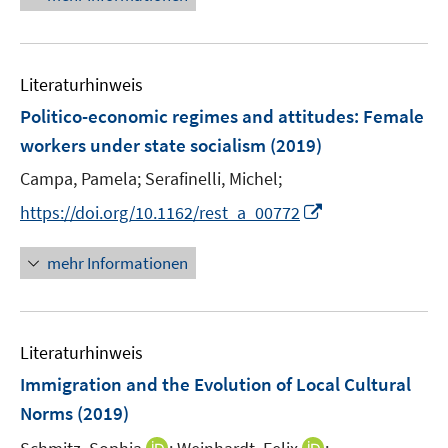
u
e
n
e
u
e
m
e
n
F
Literaturhinweis
m
e
F
Politico-economic regimes and attitudes: Female
n
e
workers under state socialism
(2019)
s
n
t
Campa, Pamela;
Serafinelli, Michel;
s
e
t
I
https://doi.org/10.1162/rest_a_00772
r
e
n
ö
r
n
mehr Informationen
f
ö
e
f
f
u
n
f
e
e
n
Literaturhinweis
m
n
e
F
Immigration and the Evolution of Local Cultural
n
e
Norms
(2019)
n
I
I