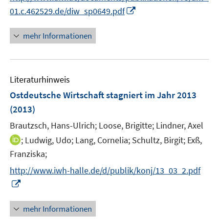
r
n
f
I
01.c.462529.de/diw_sp0649.pdf
ö
e
n
n
f
u
e
n
mehr Informationen
f
e
n
e
n
m
u
e
F
e
n
e
Literaturhinweis
m
n
F
Ostdeutsche Wirtschaft stagniert im Jahr 2013
s
e
(2013)
t
n
e
Brautzsch, Hans-Ulrich;
Loose, Brigitte;
Lindner, Axel
s
r
t
I
;
Ludwig, Udo;
Lang, Cornelia;
Schultz, Birgit;
Exß,
ö
e
n
Franziska;
f
r
n
f
http://www.iwh-halle.de/d/publik/konj/13_03_2.pdf
ö
e
n
I
f
u
e
n
f
e
n
n
mehr Informationen
n
m
e