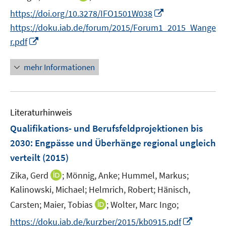
r
r
e
n
t
I
https://doi.org/10.3278/IFO1501W038
ö
ö
r
n
e
n
f
f
https://doku.iab.de/forum/2015/Forum1_2015_Wange
ö
e
r
n
f
f
I
f
r.pdf
u
ö
e
n
n
n
f
e
f
u
e
e
n
n
mehr Informationen
m
f
e
n
n
e
e
F
n
m
u
n
e
e
F
e
n
n
e
Literaturhinweis
m
s
n
F
Qualifikations- und Berufsfeldprojektionen bis
t
s
e
e
2030: Engpässe und Überhänge regional ungleich
t
n
r
verteilt
(2015)
e
s
ö
r
t
I
Zika, Gerd
;
Mönnig, Anke;
Hummel, Markus;
f
ö
e
n
Kalinowski, Michael;
f
Helmrich, Robert;
Hänisch,
f
r
n
n
I
Carsten;
Maier, Tobias
;
Wolter, Marc Ingo;
f
ö
e
e
n
n
I
https://doku.iab.de/kurzber/2015/kb0915.pdf
f
u
n