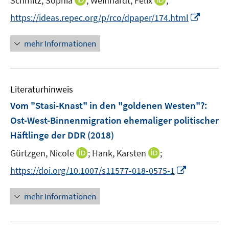
Schmitz, Sophia
;
Weinhardt, Felix
;
s
n
n
t
I
https://ideas.repec.org/p/rco/dpaper/174.html
n
n
e
n
e
e
r
n
mehr Informationen
u
u
ö
e
e
e
f
u
m
m
f
e
F
F
n
Literaturhinweis
m
e
e
e
F
Vom "Stasi-Knast" in den "goldenen Westen"?
:
n
n
n
e
Ost-West-Binnenmigration ehemaliger politischer
s
s
n
Häftlinge der DDR
(2018)
t
t
s
e
e
t
I
I
Gürtzgen, Nicole
;
Hank, Karsten
;
r
r
e
n
n
I
https://doi.org/10.1007/s11577-018-0575-1
ö
ö
r
n
n
n
f
f
ö
e
e
n
f
f
mehr Informationen
f
u
u
e
n
n
f
e
e
u
e
e
n
m
m