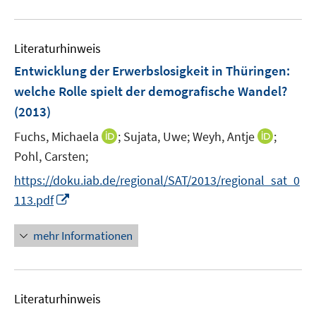
e
F
u
n
e
e
n
Literaturhinweis
m
s
F
Entwicklung der Erwerbslosigkeit in Thüringen
:
t
e
e
welche Rolle spielt der demografische Wandel?
n
r
(2013)
s
ö
t
I
I
Fuchs, Michaela
;
Sujata, Uwe;
Weyh, Antje
;
f
e
n
n
Pohl, Carsten;
f
r
n
n
n
https://doku.iab.de/regional/SAT/2013/regional_sat_0
ö
e
e
e
I
113.pdf
f
u
u
n
n
f
e
e
n
n
mehr Informationen
m
m
e
e
F
F
u
n
e
e
e
n
n
Literaturhinweis
m
s
s