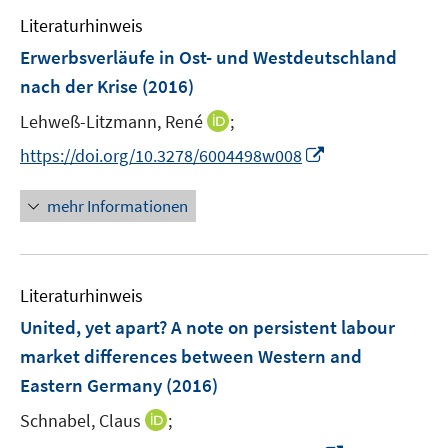
e
n
n
e
F
F
Literaturhinweis
m
n
e
e
F
Erwerbsverläufe in Ost- und Westdeutschland
n
n
e
nach der Krise
(2016)
s
s
n
t
t
I
Lehweß-Litzmann, René
;
s
e
e
n
t
I
https://doi.org/10.3278/6004498w008
r
r
n
e
n
ö
ö
e
r
n
mehr Informationen
f
f
u
ö
e
f
f
e
f
u
n
n
m
f
e
e
e
F
n
Literaturhinweis
m
n
n
e
e
F
United, yet apart? A note on persistent labour
n
n
e
market differences between Western and
s
n
Eastern Germany
(2016)
t
s
e
t
I
Schnabel, Claus
;
r
e
n