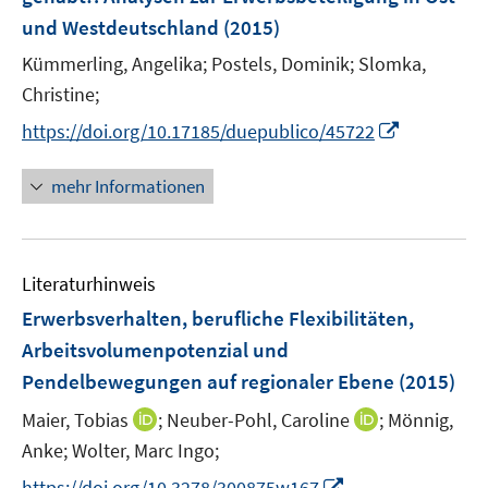
und Westdeutschland
(2015)
Kümmerling, Angelika;
Postels, Dominik;
Slomka,
Christine;
I
https://doi.org/10.17185/duepublico/45722
n
n
mehr Informationen
e
u
e
Literaturhinweis
m
F
Erwerbsverhalten, berufliche Flexibilitäten,
e
Arbeitsvolumenpotenzial und
n
Pendelbewegungen auf regionaler Ebene
(2015)
s
t
I
I
Maier, Tobias
;
Neuber-Pohl, Caroline
;
Mönnig,
e
n
n
Anke;
Wolter, Marc Ingo;
r
n
n
I
https://doi.org/10.3278/300875w167