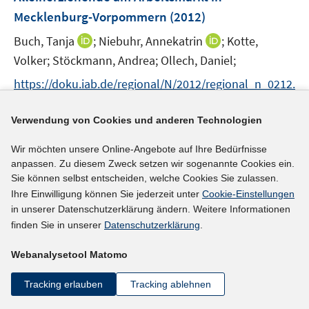
e
Mecklenburg-Vorpommern
(2012)
n
I
I
Buch, Tanja
;
Niebuhr, Annekatrin
;
Kotte,
s
n
n
t
Volker;
Stöckmann, Andrea;
Ollech, Daniel;
n
n
e
https://doku.iab.de/regional/N/2012/regional_n_0212.
e
e
r
I
pdf
u
u
ö
n
Verwendung von Cookies und anderen Technologien
e
e
f
n
mehr Informationen
m
m
f
e
Wir möchten unsere Online-Angebote auf Ihre Bedürfnisse
F
F
n
anpassen. Zu diesem Zweck setzen wir sogenannte Cookies ein.
u
e
e
e
Sie können selbst entscheiden, welche Cookies Sie zulassen.
e
n
n
n
Ihre Einwilligung können Sie jederzeit unter
Cookie-Einstellungen
Literaturhinweis
m
s
s
in unserer Datenschutzerklärung ändern. Weitere Informationen
F
Between familial imprinting and institutional
t
t
finden Sie in unserer
Datenschutzerklärung
.
e
e
e
regulation: Family related employment
n
r
r
Webanalysetool Matomo
interruptions of women in Germany before and
s
ö
ö
after the German reunification
(2012)
t
Tracking erlauben
Tracking ablehnen
f
f
e
f
I
f
Drasch, Katrin
;