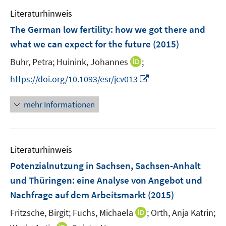
e
n
F
Literaturhinweis
m
e
F
The German low fertility
:
how we got there and
n
e
what we can expect for the future
(2015)
s
n
t
I
Buhr, Petra;
Huinink, Johannes
;
s
e
n
t
I
https://doi.org/10.1093/esr/jcv013
r
n
e
n
ö
e
r
n
mehr Informationen
f
u
ö
e
f
e
f
u
n
m
f
e
e
F
n
Literaturhinweis
m
n
e
e
F
Potenzialnutzung in Sachsen, Sachsen-Anhalt
n
n
e
und Thüringen
:
eine Analyse von Angebot und
s
n
Nachfrage auf dem Arbeitsmarkt
t
(2015)
s
e
t
I
Fritzsche, Birgit;
Fuchs, Michaela
;
Orth, Anja Katrin;
r
e
n