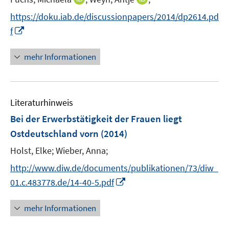
ö
r
n
n
t
f
https://doku.iab.de/discussionpapers/2014/dp2614.pd
ö
n
n
e
f
I
f
f
e
e
r
n
n
f
u
u
ö
e
n
n
mehr Informationen
e
e
f
n
e
e
m
m
f
u
n
F
F
n
e
e
e
e
Literaturhinweis
m
n
n
n
F
Bei der Erwerbstätigkeit der Frauen liegt
s
s
e
Ostdeutschland vorn
(2014)
t
t
n
e
e
Holst, Elke;
Wieber, Anna;
s
r
r
t
http://www.diw.de/documents/publikationen/73/diw_
ö
ö
e
I
01.c.483778.de/14-40-5.pdf
f
f
r
n
f
f
ö
n
n
n
mehr Informationen
f
e
e
e
f