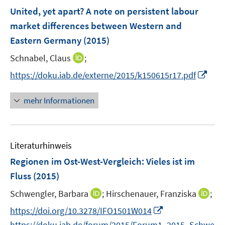
n
e
F
United, yet apart? A note on persistent labour
n
e
market differences between Western and
s
n
Eastern Germany
(2015)
t
s
e
t
I
Schnabel, Claus
;
r
e
n
I
https://doku.iab.de/externe/2015/k150615r17.pdf
ö
r
n
n
f
ö
e
n
f
mehr Informationen
f
u
e
n
f
e
u
e
n
m
e
n
e
F
Literaturhinweis
m
n
e
F
Regionen im Ost-West-Vergleich: Vieles ist im
n
e
Fluss
(2015)
s
n
t
I
I
Schwengler, Barbara
;
Hirschenauer, Franziska
;
s
e
n
n
t
I
https://doi.org/10.3278/IFO1501W014
r
n
n
e
n
https://doku.iab.de/forum/2015/Forum1_2015_Schwe