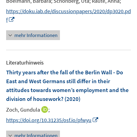
Boelmann, Barbara;
Schönberg, Uta;
Raute, Anna;
s
e
t
https://doku.iab.de/discussionpapers/2020/dp3020.pd
r
e
I
f
ö
r
n
f
ö
n
mehr Informationen
f
f
e
n
f
u
e
n
e
n
e
Literaturhinweis
m
n
F
Thirty years after the fall of the Berlin Wall - Do
e
East and West Germans still differ in their
n
attitudes towards women’s employment and the
s
division of housework?
(2020)
t
e
I
Zoch, Gundula
;
r
n
I
https://doi.org/10.31235/osf.io/pfwyu
ö
n
n
f
e
n
mehr Informationen
f