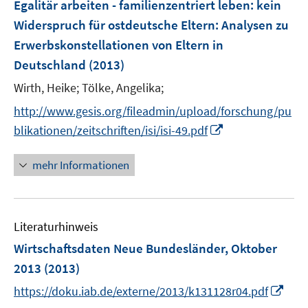
F
Egalitär arbeiten - familienzentriert leben: kein
t
t
e
e
e
Widerspruch für ostdeutsche Eltern
:
Analysen zu
n
r
r
Erwerbskonstellationen von Eltern in
s
ö
ö
Deutschland
(2013)
t
f
f
e
Wirth, Heike;
Tölke, Angelika;
f
f
r
n
n
http://www.gesis.org/fileadmin/upload/forschung/pu
ö
e
e
I
blikationen/zeitschriften/isi/isi-49.pdf
f
n
n
n
f
n
mehr Informationen
n
e
e
u
n
e
Literaturhinweis
m
F
Wirtschaftsdaten Neue Bundesländer, Oktober
e
2013
(2013)
n
I
https://doku.iab.de/externe/2013/k131128r04.pdf
s
n