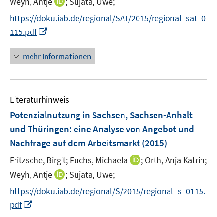
I
Weyh, Antje
;
Sujata, Uwe;
ö
r
n
n
f
https://doku.iab.de/regional/SAT/2015/regional_sat_0
ö
e
n
f
I
115.pdf
f
u
e
n
n
f
e
u
e
n
n
mehr Informationen
m
e
n
e
e
F
m
u
n
e
F
e
n
e
Literaturhinweis
m
s
n
F
Potenzialnutzung in Sachsen, Sachsen-Anhalt
t
s
e
e
und Thüringen
:
eine Analyse von Angebot und
t
n
r
e
Nachfrage auf dem Arbeitsmarkt
(2015)
s
ö
r
t
I
Fritzsche, Birgit;
Fuchs, Michaela
;
Orth, Anja Katrin;
f
ö
e
n
f
I
Weyh, Antje
;
Sujata, Uwe;
f
r
n
n
n
f
https://doku.iab.de/regional/S/2015/regional_s_0115.
ö
e
e
n
n
I
pdf
f
u
n
e
e
n
f