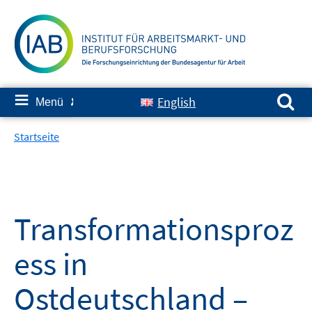
Springe
zum
Inhalt
Suchen nach:
≡
English
Menü
✘
Startseite
Transformationsproz
ess in
Ostdeutschland –