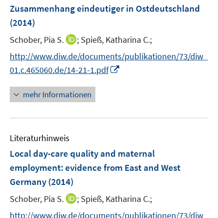
n
e
Zusammenhang eindeutiger in Ostdeutschland
s
r
(2014)
t
ö
e
I
Schober, Pia S.
;
Spieß, Katharina C.;
f
r
n
f
http://www.diw.de/documents/publikationen/73/diw_
ö
n
n
I
01.c.465060.de/14-21-1.pdf
f
e
e
n
f
u
n
n
n
mehr Informationen
e
e
e
m
u
n
F
e
e
Literaturhinweis
m
n
F
Local day-care quality and maternal
s
e
employment
:
evidence from East and West
t
n
e
Germany
(2014)
s
r
t
I
Schober, Pia S.
;
Spieß, Katharina C.;
ö
e
n
f
http://www.diw.de/documents/publikationen/73/diw_