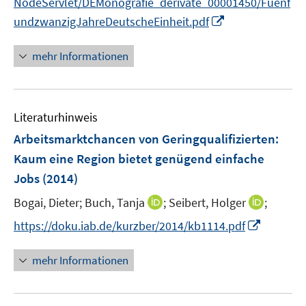
NodeServlet/DEMonografie_derivate_00001450/Fuenf
s
r
I
undzwanzigJahreDeutscheEinheit.pdf
t
ö
n
e
f
n
r
mehr Informationen
f
e
ö
n
u
f
e
e
f
n
Literaturhinweis
m
n
F
e
Arbeitsmarktchancen von Geringqualifizierten:
e
n
Kaum eine Region bietet genügend einfache
n
Jobs
(2014)
s
t
I
I
Bogai, Dieter;
Buch, Tanja
;
Seibert, Holger
;
e
n
n
I
https://doku.iab.de/kurzber/2014/kb1114.pdf
r
n
n
n
ö
e
e
n
mehr Informationen
f
u
u
e
f
e
e
u
n
m
m
e