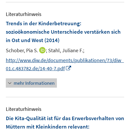
u
n
n
n
e
e
Literaturhinweis
m
n
F
Trends in der Kinderbetreuung
:
e
sozioökonomische Unterschiede verstärken sich
n
in Ost und West
(2014)
s
t
I
Schober, Pia S.
;
Stahl, Juliane F.;
e
n
http://www.diw.de/documents/publikationen/73/diw_
r
n
I
01.c.483782.de/14-40-7.pdf
ö
e
n
f
u
n
mehr Informationen
f
e
e
n
m
u
e
F
e
n
e
Literaturhinweis
m
n
F
Die Kita-Qualität ist für das Erwerbsverhalten von
s
e
Müttern mit Kleinkindern relevant
:
t