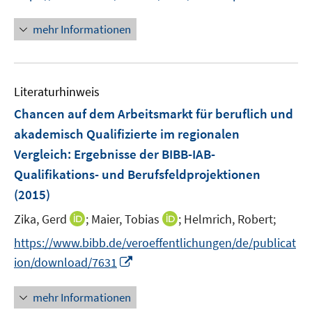
n
e
n
f
e
e
n
n
n
mehr Informationen
m
u
e
e
F
e
u
n
e
m
e
n
F
Literaturhinweis
m
s
e
F
Chancen auf dem Arbeitsmarkt für beruflich und
t
n
e
e
akademisch Qualifizierte im regionalen
s
n
r
Vergleich
:
Ergebnisse der BIBB-IAB-
t
s
ö
e
Qualifikations- und Berufsfeldprojektionen
t
f
r
e
(2015)
f
ö
r
n
I
I
Zika, Gerd
;
Maier, Tobias
;
Helmrich, Robert;
f
ö
e
n
n
f
https://www.bibb.de/veroeffentlichungen/de/publicat
f
n
n
n
n
f
I
ion/download/7631
e
e
e
n
n
u
u
n
e
n
mehr Informationen
e
e
n
e