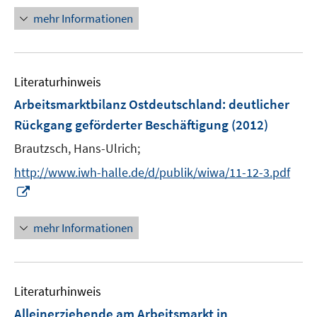
t
n
mehr Informationen
e
e
r
u
ö
e
f
Literaturhinweis
m
f
F
Arbeitsmarktbilanz Ostdeutschland
:
deutlicher
n
e
e
Rückgang geförderter Beschäftigung
(2012)
n
n
Brautzsch, Hans-Ulrich;
s
t
http://www.iwh-halle.de/d/publik/wiwa/11-12-3.pdf
e
I
r
n
ö
n
mehr Informationen
f
e
f
u
n
e
e
Literaturhinweis
m
n
F
Alleinerziehende am Arbeitsmarkt in