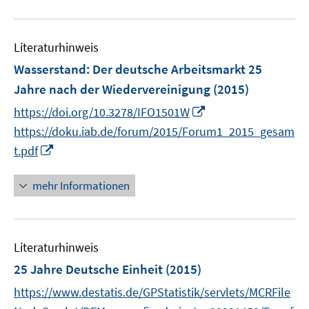
m
m
u
F
F
e
e
e
Literaturhinweis
m
n
n
F
Wasserstand: Der deutsche Arbeitsmarkt 25
s
s
e
Jahre nach der Wiedervereinigung
(2015)
t
t
n
e
e
I
https://doi.org/10.3278/IFO1501W
s
r
r
n
t
https://doku.iab.de/forum/2015/Forum1_2015_gesam
ö
ö
n
e
I
t.pdf
f
f
e
r
n
f
f
u
ö
n
mehr Informationen
n
n
e
f
e
e
e
m
f
u
n
n
F
n
e
e
e
Literaturhinweis
m
n
n
F
25 Jahre Deutsche Einheit
(2015)
s
e
https://www.destatis.de/GPStatistik/servlets/MCRFile
t
n
e