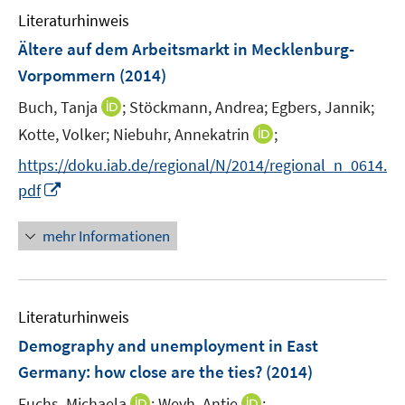
e
F
F
Literaturhinweis
m
n
e
e
F
Ältere auf dem Arbeitsmarkt in Mecklenburg-
n
n
e
Vorpommern
(2014)
s
s
n
t
t
I
Buch, Tanja
;
Stöckmann, Andrea;
Egbers, Jannik;
s
e
e
n
t
I
Kotte, Volker;
Niebuhr, Annekatrin
;
r
r
n
e
n
https://doku.iab.de/regional/N/2014/regional_n_0614.
ö
ö
e
r
n
I
f
f
pdf
u
ö
e
n
f
f
e
f
u
n
n
n
mehr Informationen
m
f
e
e
e
e
F
n
m
u
n
n
e
e
F
e
n
n
e
Literaturhinweis
m
s
n
F
Demography and unemployment in East
t
s
e
e
Germany
:
how close are the ties?
(2014)
t
n
r
e
I
I
Fuchs, Michaela
;
Weyh, Antje
;
s