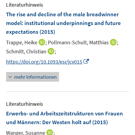
e
Literaturhinweis
m
n
F
The rise and decline of the male breadwinner
e
model
:
institutional underpinnings and future
n
expectations
(2015)
s
t
I
I
Trappe, Heike
;
Pollmann-Schult, Matthias
;
e
n
n
I
Schmitt, Christian
;
r
n
n
n
I
https://doi.org/10.1093/esr/jcv015
ö
e
e
n
n
f
u
u
e
n
mehr Informationen
f
e
e
u
e
n
m
m
e
u
e
F
F
m
e
n
e
e
F
Literaturhinweis
m
n
n
e
F
Erwerbs- und Arbeitszeitstrukturen von Frauen
s
s
n
e
t
t
und Männern: Der Westen holt auf
(2015)
s
n
e
e
t
I
Wanger, Susanne
;
s