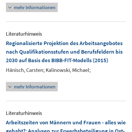
e
u
n
n
n
mehr Informationen
m
e
e
e
F
m
u
n
e
F
e
n
e
Literaturhinweis
m
s
n
F
Regionalisierte Projektion des Arbeitsangebotes
t
s
e
e
nach Qualifikationsstufen und Berufsfeldern bis
t
n
r
e
2030 auf Basis des BIBB-FIT-Modells
(2015)
s
ö
r
t
Hänisch, Carsten;
Kalinowski, Michael;
f
ö
e
f
f
r
n
mehr Informationen
f
ö
e
n
f
n
e
f
n
n
Literaturhinweis
e
Arbeitszeiten von Männern und Frauen - alles wie
n
gehabt?
:
Analysen zur Erwerbsbeteiligung in Ost-