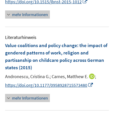
I
https://doi.org/10.1515/jbnst-2015-1012
ö
r
n
n
f
ö
e
n
f
mehr Informationen
f
u
e
n
f
e
u
e
n
m
e
n
e
F
Literaturhinweis
m
n
e
F
Value coalitions and policy change
:
the impact of
n
e
gendered patterns of work, religion and
s
n
partisanship on childcare policy across German
t
s
e
states
(2015)
t
r
e
I
Andronescu, Cristina G.;
Carnes, Matthew E.
;
ö
r
n
f
I
https://doi.org/10.1177/0958928715573480
ö
n
f
n
f
e
n
n
mehr Informationen
f
u
e
e
n
e
n
u
e
m